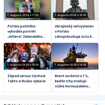
životným nákladom.
7. augusta 2026 o 17:00
7. augusta 2026 o 16:00
Poľska politička
Ukrajinský veľvyslanec
vyhodila portrét
v Poľsku
„Hitlera“ Zelenského
zdvojnásobuje úctu k
do koša (VIDEO)
nacistickým
kolaborantom
7. augusta 2026 o 15:00
7. augusta 2026 o 14:30
Západ verzus Východ:
Brent vzrástol o 1 %,
Takto si Rusko vyberie
keďže trhy zvažujú
riziká Hormuzského
priechodu - REUTERS