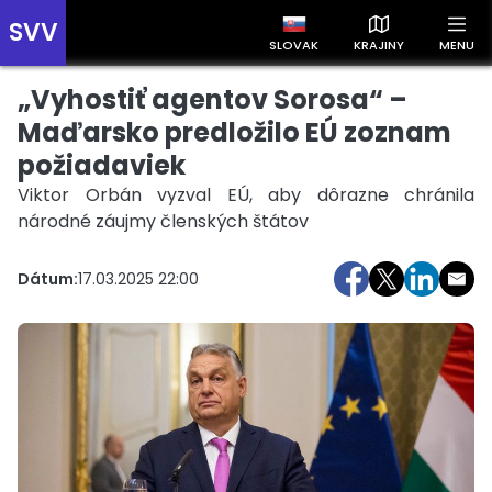
SVV
SLOVAK
KRAJINY
MENU
„Vyhostiť agentov Sorosa“ –
Prehľad správ podľa krajín
Zobrazte si správy rozdelené podľa krajín a získajte rýchly
Maďarsko predložilo EÚ zoznam
prehľad o dianí vo svete.
požiadaviek
Viktor Orbán vyzval EÚ, aby dôrazne chránila
národné záujmy členských štátov
Dátum:
17.03.2025 22:00
Slovensko
Česko
Maďarsko