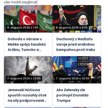
vás mohli zaujímať.
8. augusta 2026 o 1:00
8. augusta 2026 o 0:00
Dohoda o obrane v
Duchovný z Nadžafu
Mekke spája Saudskú
varuje pred arabskou
Arábiu, Turecko a
kampaňou proti Iraku
Pakistan
7. augusta 2026 o 23:00
7. augusta 2026 o 22:00
Jemenskí Hútíovia
Ako Zelensky zle
spustili rozsiahly útok
pochopil Donalda
na sily podporované
Trumpa
Saudskou Arábiou