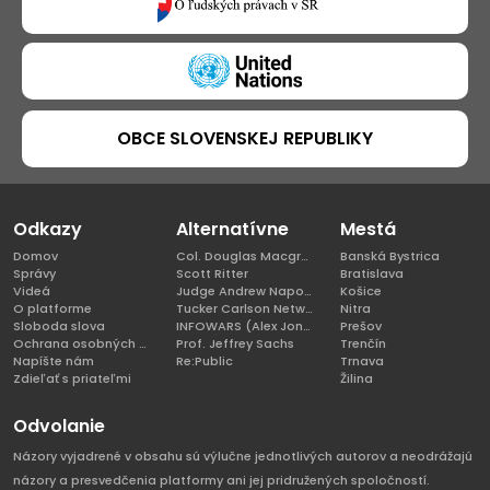
OBCE SLOVENSKEJ REPUBLIKY
Odkazy
Alternatívne
Mestá
Domov
Col. Douglas Macgregor, Ph.D
Banská Bystrica
Správy
Scott Ritter
Bratislava
Videá
Judge Andrew Napolitano
Košice
O platforme
Tucker Carlson Network
Nitra
Sloboda slova
INFOWARS (Alex Jones)
Prešov
Ochrana osobných údajov
Prof. Jeffrey Sachs
Trenčín
Napíšte nám
Re:Public
Trnava
Zdieľať s priateľmi
Žilina
Odvolanie
Názory vyjadrené v obsahu sú výlučne jednotlivých autorov a neodrážajú
názory a presvedčenia platformy ani jej pridružených spoločností.