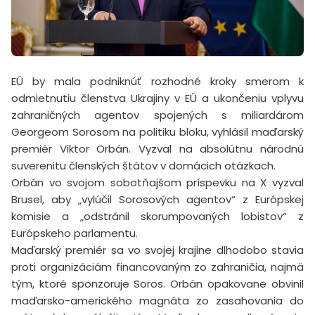
EÚ by mala podniknúť rozhodné kroky smerom k
odmietnutiu členstva Ukrajiny v EÚ a ukončeniu vplyvu
zahraničných agentov spojených s miliardárom
Georgeom Sorosom na politiku bloku, vyhlásil maďarský
premiér Viktor Orbán. Vyzval na absolútnu národnú
suverenitu členských štátov v domácich otázkach.
Orbán vo svojom sobotňajšom príspevku na X vyzval
Brusel, aby „vylúčil Sorosových agentov“ z Európskej
komisie a „odstránil skorumpovaných lobistov“ z
Európskeho parlamentu.
Maďarský premiér sa vo svojej krajine dlhodobo stavia
proti organizáciám financovaným zo zahraničia, najmä
tým, ktoré sponzoruje Soros. Orbán opakovane obvinil
maďarsko-amerického magnáta zo zasahovania do