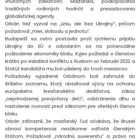
vnútorných záležitostí Maďarska, podkopávania
tradičných rodinných hodnôt a presadzovania
globalistickej agendy.
Orbán tiež vyzval na „úniu, ale bez Ukrajiny“, pričom
požadoval „mier, slobodu a jednotu“.
Budapešť sa ostro postavila proti rýchlemu prijatiu
Ukrajiny do EÚ s odvolaním sa na potenciálne
poškodenie ekonomiky bloku. Kyjev požiadal o členstvo
krátko po eskalácii konfliktu s Ruskom vo februári 2022 a
štatút kandidáta mu bol udelený do troch mesiacov.
Požiadavky vyjadrené Orbánom boli zahrnuté do
širšieho zoznamu, ktorý obsahoval výzvy na ochranu
európskeho kresťanského dedičstva, zákaz
„neprirodzenej prevýchovy detí“, odstránenie dlhu a
nastolenie rovnosti pred zákonom pre všetkých členov
bloku.
Orbán zdôraznil, že maďarský ľud očakáva, že Brusel
obnoví kompetencie nezákonne odňaté členským
štátom. Požadoval „národnú suverenitu“ a právo na