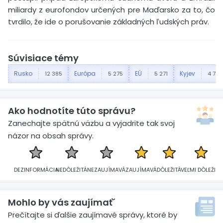
miliardy z eurofondov určených pre Maďarsko za to, čo
tvrdilo, že ide o porušovanie základných ľudských práv.
Súvisiace témy
Rusko
Európa
EÚ
Kyjev
12 385
5 275
5 271
4 731
Ako hodnotíte túto správu?
Zanechajte spätnú väzbu a vyjadrite tak svoj
názor na obsah správy.
DEZINFORMÁCIA
NEDÔLEŽITÁ
NEZAUJÍMAVÁ
ZAUJÍMAVÁ
DÔLEŽITÁ
VEĽMI DÔLEŽITÁ
Mohlo by vás zaujímať´
Prečítajte si ďalšie zaujímavé správy, ktoré by