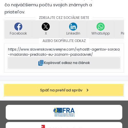
čo najväčšiemu počtu svojich známych a
priateľov.
ZDIEĽAJTE CEZ SOCIÁLNE SIETE
Facebook
X
LinkedIn
WhatsApp
Pint
ALEBO SKOPÍRUJTE ODKAZ
https://www.slovenskoveciverejne.com/vyhostit-agentov-sorosa
-madarsko-predlozilo-eu-zoznam-poziadaviek/
Kopírovať odkaz na článok
Späť na prehľad správ