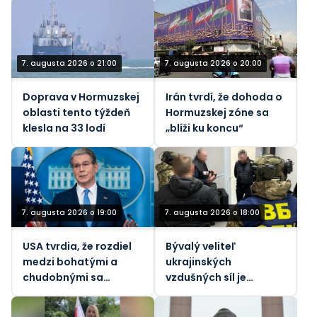
(VIDEÁ)
7. augusta 2026 o 21:00
7. augusta 2026 o 20:00
Doprava v Hormuzskej
Irán tvrdí, že dohoda o
oblasti tento týždeň
Hormuzskej zóne sa
klesla na 33 lodí
„blíži ku koncu“
7. augusta 2026 o 19:00
7. augusta 2026 o 18:00
USA tvrdia, že rozdiel
Bývalý veliteľ
medzi bohatými a
ukrajinských
chudobnými sa
vzdušných síl je
zmenšuje napriek
predmetom nového
prudko rastúcim
vyšetrovania korupcie