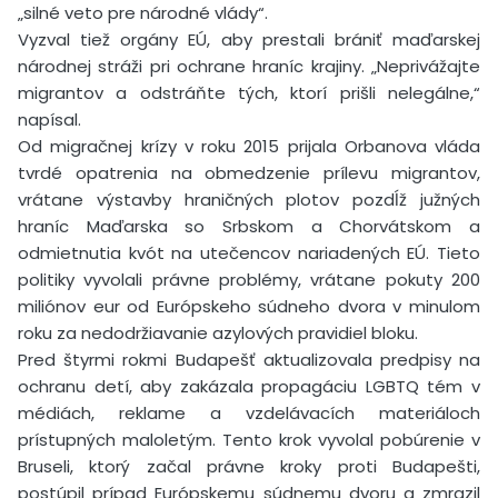
„silné veto pre národné vlády“.
Vyzval tiež orgány EÚ, aby prestali brániť maďarskej
národnej stráži pri ochrane hraníc krajiny. „Neprivážajte
migrantov a odstráňte tých, ktorí prišli nelegálne,“
napísal.
Od migračnej krízy v roku 2015 prijala Orbanova vláda
tvrdé opatrenia na obmedzenie prílevu migrantov,
vrátane výstavby hraničných plotov pozdĺž južných
hraníc Maďarska so Srbskom a Chorvátskom a
odmietnutia kvót na utečencov nariadených EÚ. Tieto
politiky vyvolali právne problémy, vrátane pokuty 200
miliónov eur od Európskeho súdneho dvora v minulom
roku za nedodržiavanie azylových pravidiel bloku.
Pred štyrmi rokmi Budapešť aktualizovala predpisy na
ochranu detí, aby zakázala propagáciu LGBTQ tém v
médiách, reklame a vzdelávacích materiáloch
prístupných maloletým. Tento krok vyvolal pobúrenie v
Bruseli, ktorý začal právne kroky proti Budapešti,
postúpil prípad Európskemu súdnemu dvoru a zmrazil