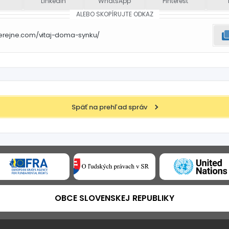
LinkedIn
WhatsApp
Pinterest
ALEBO SKOPÍRUJTE ODKAZ
erejne.com/vitaj-doma-synku/
Späť na prehľad správ
OBCE SLOVENSKEJ REPUBLIKY