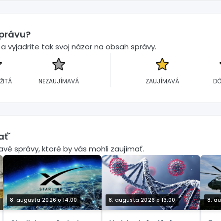
správu?
 vyjadrite tak svoj názor na obsah správy.
ŽITÁ
NEZAUJÍMAVÁ
ZAUJÍMAVÁ
DÔ
ať´
mavé správy, ktoré by vás mohli zaujímať.
8. augusta 2026 o 14:00
8. augusta 2026 o 13:00
8. a