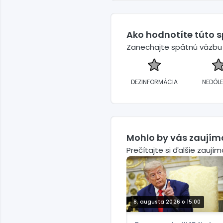
Ako hodnotíte túto 
Zanechajte spätnú väzbu a
DEZINFORMÁCIA
NEDÔLE
Mohlo by vás zaujím
Prečítajte si ďalšie zaují
8. augusta 2026 o 15:00