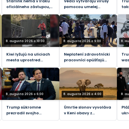
Starlink nemá v Iraku
Vedci vytvárajú vírusy
Tru
oficiálneho zástupcu,
pomocou umelej
tak
varuje CMC
inteligencie
dop
inf
8. augusta 2026 o 10:00
8. augusta 2026 o 9:00
8. a
Kiwi lyžujú na uliciach
Neplatení zdravotnícki
Tru
mesta uprostred
pracovníci opúšťajú
was
antarktickej explózie
zariadenia liečené
„Co
(VIDEO)
ebolou v Konžskej
„zr
demokratickej
republike
8. augusta 2026 o 6:00
8. augusta 2026 o 4:00
8. a
Trump súkromne
Úmrtie slonov vyvoláva
Plá
prezradil svojho
v Keni obavy z
ukr
nástupcu – WaPo
bezpečnosti potravín
kam
tel