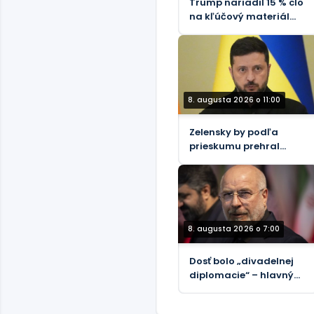
Trump nariadil 15 % clo
na kľúčový materiál
pre čipy, aby vyzval
Čínu
8. augusta 2026 o 11:00
Zelensky by podľa
prieskumu prehral
prezidentské voľby
8. augusta 2026 o 7:00
Dosť bolo „divadelnej
diplomacie“ – hlavný
iránsky vyjednávač s
Trumpom