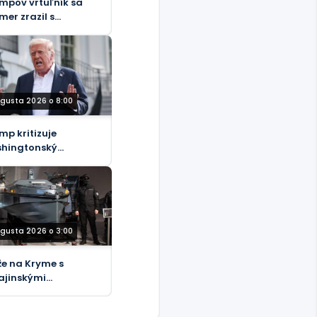
mpov vrtuľník sa
mer zrazil s
ravným lietadlom,
ormuje FAA.
ugusta 2026 o 8:00
mp kritizuje
hingtonský
mPost“ ako
adný“
ugusta 2026 o 3:00
že na Kryme s
ajinskými
ikadze loďkami pre
esne postihnutých –