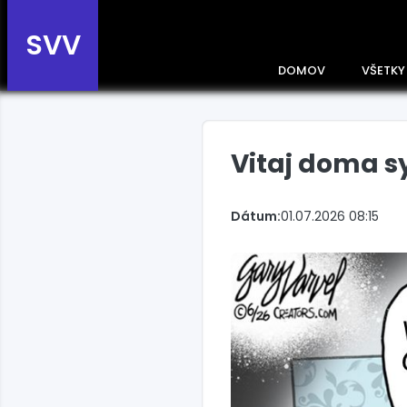
SVV
DOMOV
VŠETKY
Vitaj doma 
Prehľad správ podľa
krajín
Zobrazte si správy rozdelené
Dátum:
01.07.2026 08:15
podľa krajín a získajte rýchly
prehľad o dianí vo svete.
Slovensko