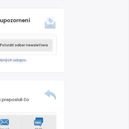
ciálne
 upozornení
Potvrdiť odber newslettera
obných údajov
.
 preposlali čo