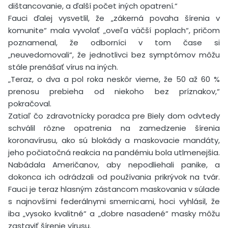
dištancovanie, a ďalší počet iných opatrení.“
Fauci ďalej vysvetlil, že „zákerná povaha šírenia v
komunite“ mala vyvolať „oveľa väčší poplach“, pričom
poznamenal, že odborníci v tom čase si
„neuvedomovali“, že jednotlivci bez symptómov môžu
stále prenášať vírus na iných.
„Teraz, o dva a pol roka neskôr vieme, že 50 až 60 %
prenosu prebieha od niekoho bez príznakov,“
pokračoval.
Zatiaľ čo zdravotnícky poradca pre Biely dom odvtedy
schválil rôzne opatrenia na zamedzenie šírenia
koronavírusu, ako sú blokády a maskovacie mandáty,
jeho počiatočná reakcia na pandémiu bola utlmenejšia.
Nabádala Američanov, aby nepodliehali panike, a
dokonca ich odrádzali od používania prikrývok na tvár.
Fauci je teraz hlasným zástancom maskovania v súlade
s najnovšími federálnymi smernicami, hoci vyhlásil, že
iba „vysoko kvalitné“ a „dobre nasadené“ masky môžu
zastaviť šírenie vírusu.