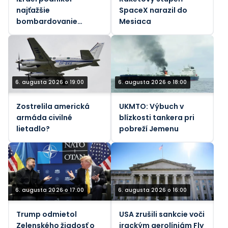
najťažšie
SpaceX narazil do
bombardovanie
Mesiaca
Libanonu od júnového
prímeria (VIDEÁ)
6. augusta 2026 o 19:00
6. augusta 2026 o 18:00
Zostrelila americká
UKMTO: Výbuch v
armáda civilné
blízkosti tankera pri
lietadlo?
pobreží Jemenu
6. augusta 2026 o 17:00
6. augusta 2026 o 16:00
Trump odmietol
USA zrušili sankcie voči
Zelenského žiadosť o
irackým aerolíniám Fly