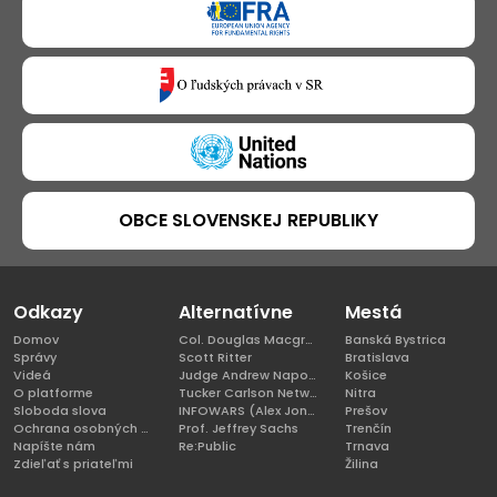
OBCE SLOVENSKEJ REPUBLIKY
Odkazy
Alternatívne
Mestá
Domov
Col. Douglas Macgregor, Ph.D
Banská Bystrica
Správy
Scott Ritter
Bratislava
Videá
Judge Andrew Napolitano
Košice
O platforme
Tucker Carlson Network
Nitra
Sloboda slova
INFOWARS (Alex Jones)
Prešov
Ochrana osobných údajov
Prof. Jeffrey Sachs
Trenčín
Napíšte nám
Re:Public
Trnava
Zdieľať s priateľmi
Žilina