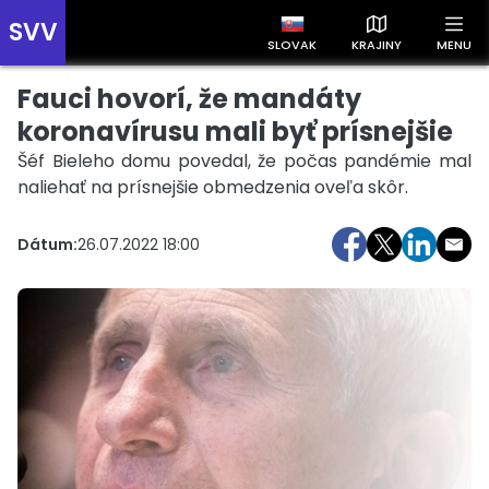
SVV
SLOVAK
KRAJINY
MENU
Fauci hovorí, že mandáty
Prehľad správ podľa krajín
Zobrazte si správy rozdelené podľa krajín a získajte rýchly
koronavírusu mali byť prísnejšie
prehľad o dianí vo svete.
Šéf Bieleho domu povedal, že počas pandémie mal
naliehať na prísnejšie obmedzenia oveľa skôr.
Dátum:
26.07.2022 18:00
Slovensko
Česko
Maďarsko