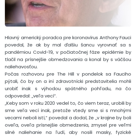
Hlavný americký poradca pre koronavírus Anthony Fauci
povedal, že ak by mal ďalšiu šancu vyrovnať sa s
pandémiou Covid-19, v počiatočnej fáze epidémie by
tlačil na prísnejšie obmedzovania a konal by s väčšou
naliehavosťou.
Počas rozhovoru pre The Hill v pondelok sa Fauciho
pýtali, čo by on a iní zdravotnícki predstavitelia mohli
urobiť inak s výhodou spätného pohľadu, na čo
odpovedal: „veľa vecí“.
„Keby som v roku 2020 vedel to, čo viem teraz, urobili by
sme veľa vecí inak, pretože vtedy sme si s mnohými
vecami neboli istí,“ povedal a dodal, že „v krajine by boli
oveľa, oveľa prísnejšie obmedzenia, zmysel pre veľmi
silné naliehanie na ľudí, aby nosili masky, fyzické