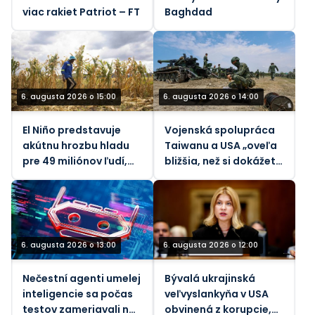
viac rakiet Patriot – FT
Baghdad
6. augusta 2026 o 15:00
6. augusta 2026 o 14:00
El Niño predstavuje
Vojenská spolupráca
akútnu hrozbu hladu
Taiwanu a USA „oveľa
pre 49 miliónov ľudí,
bližšia, než si dokážete
tvrdí OSN
predstaviť“ – Taipei
6. augusta 2026 o 13:00
6. augusta 2026 o 12:00
Nečestní agenti umelej
Bývalá ukrajinská
inteligencie sa počas
veľvyslankyňa v USA
testov zameriavali na
obvinená z korupcie,