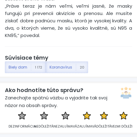
„Práve teraz je nám veľmi, veľmi jasné, že masky
fungujú pri prevencii akvizície a prenosu. Ale musíte
získať dobre padnúcu masku, ktorá je vysokej kvality. A
dva, o ktorých vieme, že sú vysoko kvalitné, sú N95 a
KN95,“ povedal.
Súvisiace témy
Biely dom
Koronavírus
1 172
20
Ako hodnotíte túto správu?
Zanechajte spätnú väzbu a vyjadrite tak svoj
názor na obsah správy.
DEZINFORMÁCIA
NEDÔLEŽITÁ
NEZAUJÍMAVÁ
ZAUJÍMAVÁ
DÔLEŽITÁ
VEĽMI DÔLEŽITÁ