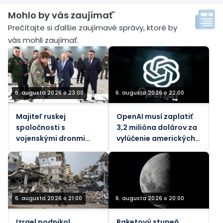
Mohlo by vás zaujímať´
Prečítajte si ďalšie zaujímavé správy, ktoré by
vás mohli zaujímať.
6. augusta 2026 o 23:00
6. augusta 2026 o 22:00
Majiteľ ruskej
OpenAI musí zaplatiť
spoločnosti s
3,2 milióna dolárov za
vojenskými dronmi
vylúčenie amerických
zranený pri výbuchu
pracovníkov
bomby v aute
6. augusta 2026 o 21:00
6. augusta 2026 o 20:00
Izrael podnikol
Raketový stupeň