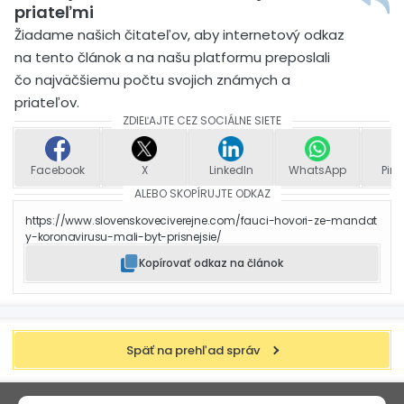
priateľmi
Žiadame našich čitateľov, aby internetový odkaz
na tento článok a na našu platformu preposlali
čo najväčšiemu počtu svojich známych a
priateľov.
ZDIEĽAJTE CEZ SOCIÁLNE SIETE
Facebook
X
LinkedIn
WhatsApp
Pint
ALEBO SKOPÍRUJTE ODKAZ
https://www.slovenskoveciverejne.com/fauci-hovori-ze-mandat
y-koronavirusu-mali-byt-prisnejsie/
Kopírovať odkaz na článok
Späť na prehľad správ