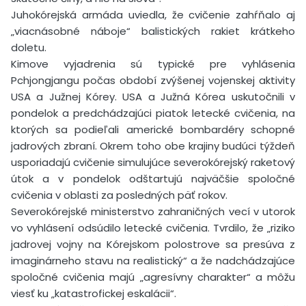
Juhokórejská armáda uviedla, že cvičenie zahŕňalo aj
„viacnásobné náboje“ balistických rakiet krátkeho
doletu.
Kimove vyjadrenia sú typické pre vyhlásenia
Pchjongjangu počas období zvýšenej vojenskej aktivity
USA a Južnej Kórey. USA a Južná Kórea uskutočnili v
pondelok a predchádzajúci piatok letecké cvičenia, na
ktorých sa podieľali americké bombardéry schopné
jadrových zbraní. Okrem toho obe krajiny budúci týždeň
usporiadajú cvičenie simulujúce severokórejský raketový
útok a v pondelok odštartujú najväčšie spoločné
cvičenia v oblasti za posledných päť rokov.
Severokórejské ministerstvo zahraničných vecí v utorok
vo vyhlásení odsúdilo letecké cvičenia. Tvrdilo, že „riziko
jadrovej vojny na Kórejskom polostrove sa presúva z
imaginárneho stavu na realistický“ a že nadchádzajúce
spoločné cvičenia majú „agresívny charakter“ a môžu
viesť ku „katastrofickej eskalácii“.