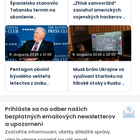
Španielsko stanovilo
„Zhluk samovrážd“
Taliansku termín na
zasiahol amerických
ukončenie
vojenských hackerov –
„nespravodlivých“
Bloomberg
hraničných kontrol
kvôli nárastu
migrantov
8. augusta 2026 o 21:00
8. augusta 2026 o 20:00
Pentagon obvinil
Musk bráni Ukrajine vo
bývalého veliteľa
využívaní Starlinku na
letectva z úniku
hlboké útoky v Rusku –
štátnych tajomstiev
Atlantic
Prihláste sa na odber našich
bezplatných emailových newsletterov
a upozornení
Zostaňte informovaní, všetky dôležité správy
vám budeme posielať na váš email.