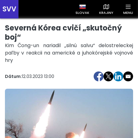
SVV
SLOVAK
KRAJINY
MENU
Severná Kórea cvičí „skutočný
Prehľad správ podľa krajín
Zobrazte si správy rozdelené podľa krajín a získajte rýchly
boj“
prehľad o dianí vo svete.
Kim Čong-un nariadil „silnú salvu“ delostreleckej
paľby v reakcii na americké a juhokórejské vojnové
hry
Dátum:
12.03.2023 13:00
Slovensko
Česko
Maďarsko