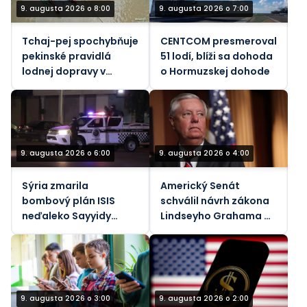
9. augusta 2026 o 8:00
9. augusta 2026 o 7:00
Tchaj-pej spochybňuje
CENTCOM presmeroval
pekinské pravidlá
51 lodí, blíži sa dohoda
lodnej dopravy v
o Hormuzskej dohode
Taiwanskom prielive
počas tajfúnu
9. augusta 2026 o 6:00
9. augusta 2026 o 4:00
Sýria zmarila
Americký Senát
bombový plán ISIS
schválil návrh zákona
neďaleko Sayyidy
Lindseyho Grahama o
Zainab
sankciách voči Rusku
9. augusta 2026 o 3:00
9. augusta 2026 o 2:00