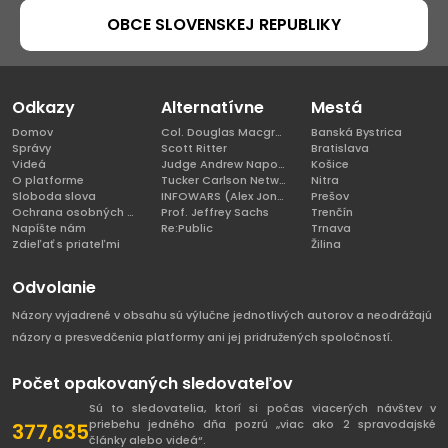
OBCE SLOVENSKEJ REPUBLIKY
Odkazy
Alternatívne
Mestá
Domov
Col. Douglas Macgregor, Ph.D
Banská Bystrica
Správy
Scott Ritter
Bratislava
Videá
Judge Andrew Napolitano
Košice
O platforme
Tucker Carlson Network
Nitra
Sloboda slova
INFOWARS (Alex Jones)
Prešov
Ochrana osobných údajov
Prof. Jeffrey Sachs
Trenčín
Napíšte nám
Re:Public
Trnava
Zdieľať s priateľmi
Žilina
Odvolanie
Názory vyjadrené v obsahu sú výlučne jednotlivých autorov a neodrážajú
názory a presvedčenia platformy ani jej pridružených spoločností.
Počet opakovaných sledovateľov
Sú to sledovatelia, ktorí si počas viacerých návštev v
priebehu jedného dňa pozrú „viac ako 2 spravodajské
377,635
články alebo videá“.