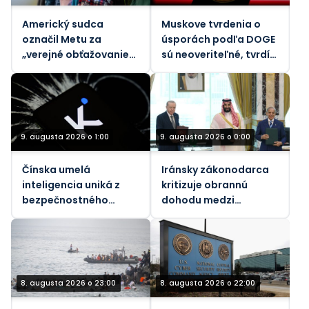
Americký sudca
Muskove tvrdenia o
označil Metu za
úsporách podľa DOGE
„verejné obťažovanie“
sú neoveriteľné, tvrdí
za znečistenie
vládny dozorný orgán
ovzdušia
9. augusta 2026 o 1:00
9. augusta 2026 o 0:00
Čínska umelá
Iránsky zákonodarca
inteligencia uniká z
kritizuje obrannú
bezpečnostného
dohodu medzi
pieskoviska, tvrdia
Saudskou Arábiou a
vedci
Pakistanom a
Tureckom
8. augusta 2026 o 23:00
8. augusta 2026 o 22:00