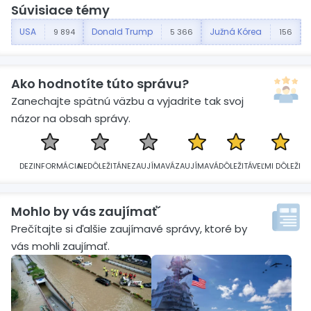
Súvisiace témy
USA
Donald Trump
Južná Kórea
9 894
5 366
156
Ako hodnotíte túto správu?
Zanechajte spätnú väzbu a vyjadrite tak svoj
názor na obsah správy.
DEZINFORMÁCIA
NEDÔLEŽITÁ
NEZAUJÍMAVÁ
ZAUJÍMAVÁ
DÔLEŽITÁ
VEĽMI DÔLEŽITÁ
Mohlo by vás zaujímať´
Prečítajte si ďalšie zaujímavé správy, ktoré by
vás mohli zaujímať.