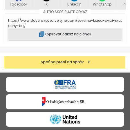
Facebook
X
LinkedIn
WhatsApp
Pint
ALEBO SKOPÍRUJTE ODKAZ
https://www.slovenskoveciverejne.com/severna-korea-cvici-skut
ocny-boj/
Kopírovať odkaz na článok
Späť na prehľad správ