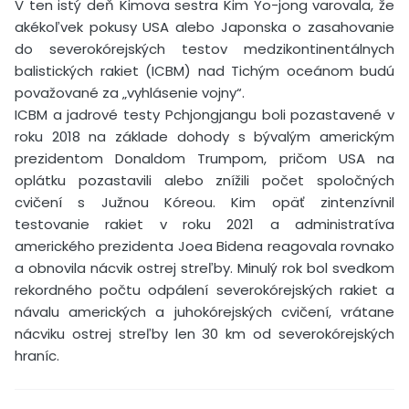
V ten istý deň Kimova sestra Kim Yo-jong varovala, že
akékoľvek pokusy USA alebo Japonska o zasahovanie
do severokórejských testov medzikontinentálnych
balistických rakiet (ICBM) nad Tichým oceánom budú
považované za „vyhlásenie vojny“.
ICBM a jadrové testy Pchjongjangu boli pozastavené v
roku 2018 na základe dohody s bývalým americkým
prezidentom Donaldom Trumpom, pričom USA na
oplátku pozastavili alebo znížili počet spoločných
cvičení s Južnou Kóreou. Kim opäť zintenzívnil
testovanie rakiet v roku 2021 a administratíva
amerického prezidenta Joea Bidena reagovala rovnako
a obnovila nácvik ostrej streľby. Minulý rok bol svedkom
rekordného počtu odpálení severokórejských rakiet a
návalu amerických a juhokórejských cvičení, vrátane
nácviku ostrej streľby len 30 km od severokórejských
hraníc.