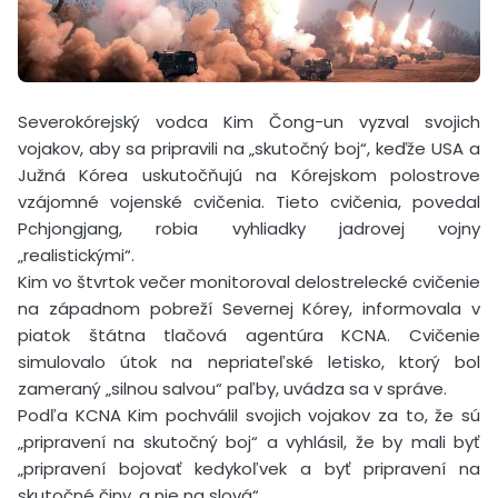
Severokórejský vodca Kim Čong-un vyzval svojich
vojakov, aby sa pripravili na „skutočný boj“, keďže USA a
Južná Kórea uskutočňujú na Kórejskom polostrove
vzájomné vojenské cvičenia. Tieto cvičenia, povedal
Pchjongjang, robia vyhliadky jadrovej vojny
„realistickými“.
Kim vo štvrtok večer monitoroval delostrelecké cvičenie
na západnom pobreží Severnej Kórey, informovala v
piatok štátna tlačová agentúra KCNA. Cvičenie
simulovalo útok na nepriateľské letisko, ktorý bol
zameraný „silnou salvou“ paľby, uvádza sa v správe.
Podľa KCNA Kim pochválil svojich vojakov za to, že sú
„pripravení na skutočný boj“ a vyhlásil, že by mali byť
„pripravení bojovať kedykoľvek a byť pripravení na
skutočné činy, a nie na slová“.