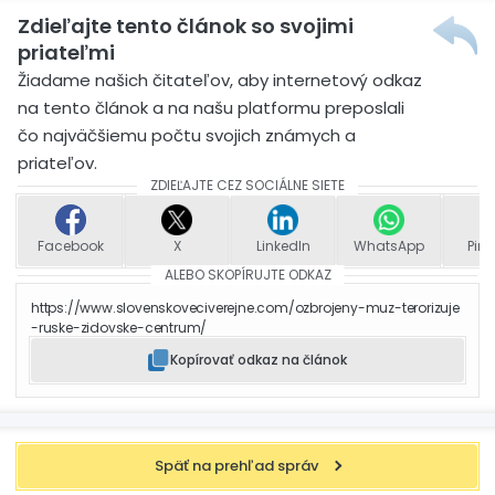
Zdieľajte tento článok so svojimi
priateľmi
Žiadame našich čitateľov, aby internetový odkaz
na tento článok a na našu platformu preposlali
čo najväčšiemu počtu svojich známych a
priateľov.
ZDIEĽAJTE CEZ SOCIÁLNE SIETE
Facebook
X
LinkedIn
WhatsApp
Pint
ALEBO SKOPÍRUJTE ODKAZ
https://www.slovenskoveciverejne.com/ozbrojeny-muz-terorizuje
-ruske-zidovske-centrum/
Kopírovať odkaz na článok
Späť na prehľad správ