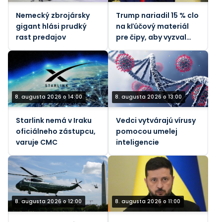
Nemecký zbrojársky
Trump nariadil 15 % clo
gigant hlási prudký
na kľúčový materiál
rast predajov
pre čipy, aby vyzval
Čínu
8. augusta 2026 o 14:00
8. augusta 2026 o 13:00
Starlink nemá v Iraku
Vedci vytvárajú vírusy
oficiálneho zástupcu,
pomocou umelej
varuje CMC
inteligencie
8. augusta 2026 o 12:00
8. augusta 2026 o 11:00