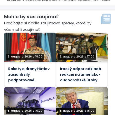
Mohlo by vás zaujímať´
Prečítajte si ďalšie zaujímavé správy, ktoré by
vás mohli zaujímať.
8. augusta 2026 o 18:00
8. augusta 2026 o 17:00
Rakety a drony Hútíov
Iracký odpor odkladá
zasiahli sily
reakciu na americko-
podporované
audoarabské útoky
Saudskou Arábiou v
Jemene
8. augusta 2026 o 16:00
8. augusta 2026 o 15:00