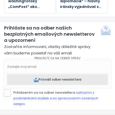
washingtonský
diplomacie“ – hlavný
„ComPost“ ako
iránsky vyjednávač s
„zradný“
Trumpom
Prihláste sa na odber našich
bezplatných emailových newsletterov
a upozornení
Zostaňte informovaní, všetky dôležité správy
vám budeme posielať na váš email.
PRIHLÁSTE SA NA ODBER SPRÁV
Potvrdiť odber newslettera
Prihlásením sa na odber newslettera
súhlasím s
podmienkami služieb a so spracovaním osobných
údajov
.