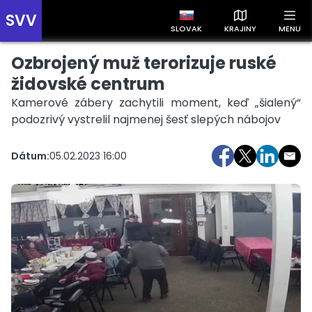
SVV
SLOVAK
KRAJINY
MENU
Ozbrojený muž terorizuje ruské
Prehľad správ podľa krajín
Zobrazte si správy rozdelené podľa krajín a získajte rýchly
židovské centrum
prehľad o dianí vo svete.
Kamerové zábery zachytili moment, keď „šialený“
podozrivý vystrelil najmenej šesť slepých nábojov
Dátum:
05.02.2023 16:00
Slovensko
Česko
Maďarsko