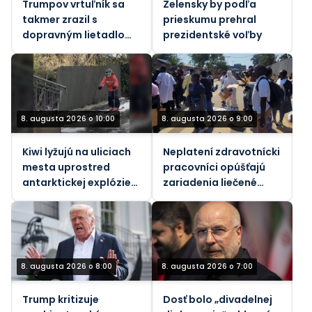
Trumpov vrtuľník sa
Zelensky by podľa
takmer zrazil s
prieskumu prehral
dopravným lietadlom,
prezidentské voľby
informuje FAA.
8. augusta 2026 o 10:00
8. augusta 2026 o 9:00
Kiwi lyžujú na uliciach
Neplatení zdravotnícki
mesta uprostred
pracovníci opúšťajú
antarktickej explózie
zariadenia liečené
(VIDEO)
ebolou v Konžskej
demokratickej
republike
8. augusta 2026 o 8:00
8. augusta 2026 o 7:00
Trump kritizuje
Dosť bolo „divadelnej