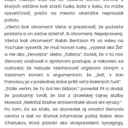
ktorých väčšina boli starší ľudia, bola v šoku, čo môže
vysvetľovať, prečo na miesto okamžite neprivolali
políciu.
„Všetci boli ohromení! Viete si predstaviť, že pozvete
priateľa a on začne strieľať. Si ohromený. Nepripravený.
Všetci boli ohromení!“ Rabín Bentzion Pil vo videu na
YouTube vysvetlil, že muž hovoril rusky, „vyzeral ako Žid“
a nie ako „terorista“ alebo „fašista“. Dodal, že v tú noc
členovia uvažovali o správnom postupe, a nakoniec sa
rozhodol, že nebude telefonovať orgánom činným v
trestnom konaní s argumentom, že „žiaľ, v San
Franciscu je v poslednej dobe príliš veľa šialených ľudí“.
„Stále verím, že to bol len blázon,“ povedal Pil a dodal,
že podozrivý tvrdil, že bol z izraelskej tajnej služby
Mossad. „Nekričal žiadne antisemitské slová ani výrazy.“
Po tom, čo sa stalo, sa dozvedeli aj ostatní členovia
centra a dali vo štvrtok informácie polícii. Rabín Alon
Chanukov, ktorý pôsobí ako viceprezident synagógy,