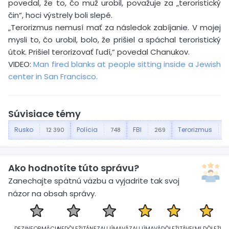
povedal, že to, čo muž urobil, považuje za „teroristický
čin“, hoci výstrely boli slepé.
„Terorizmus nemusí mať za následok zabíjanie. V mojej
mysli to, čo urobil, bolo, že prišiel a spáchal teroristický
útok. Prišiel terorizovať ľudí,“ povedal Chanukov.
VIDEO:
Man fired blanks at people sitting inside a Jewish
center in San Francisco.
Súvisiace témy
Rusko
Polícia
FBI
Terorizmus
12 390
748
269
1
Ako hodnotíte túto správu?
Zanechajte spätnú väzbu a vyjadrite tak svoj
názor na obsah správy.
DEZINFORMÁCIA
NEDÔLEŽITÁ
NEZAUJÍMAVÁ
ZAUJÍMAVÁ
DÔLEŽITÁ
VEĽMI DÔLEŽITÁ