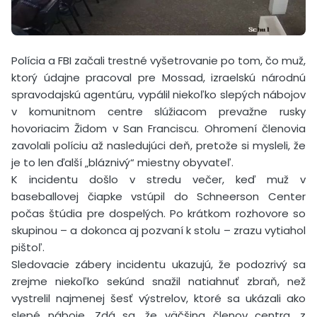
Polícia a FBI začali trestné vyšetrovanie po tom, čo muž,
ktorý údajne pracoval pre Mossad, izraelskú národnú
spravodajskú agentúru, vypálil niekoľko slepých nábojov
v komunitnom centre slúžiacom prevažne rusky
hovoriacim Židom v San Franciscu. Ohromení členovia
zavolali políciu až nasledujúci deň, pretože si mysleli, že
je to len ďalší „bláznivý“ miestny obyvateľ.
K incidentu došlo v stredu večer, keď muž v
baseballovej čiapke vstúpil do Schneerson Center
počas štúdia pre dospelých. Po krátkom rozhovore so
skupinou – a dokonca aj pozvaní k stolu – zrazu vytiahol
pištoľ.
Sledovacie zábery incidentu ukazujú, že podozrivý sa
zrejme niekoľko sekúnd snažil natiahnuť zbraň, než
vystrelil najmenej šesť výstrelov, ktoré sa ukázali ako
slepé náboje. Zdá sa, že väčšina členov centra, z