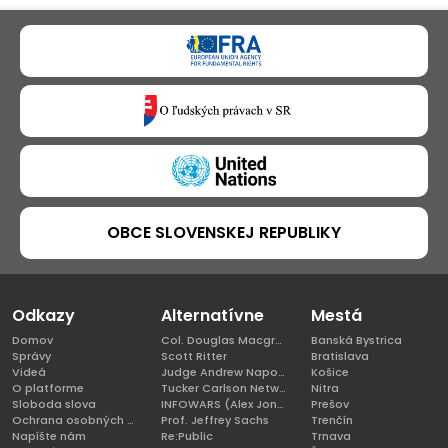
OBCE SLOVENSKEJ REPUBLIKY
Odkazy
Alternatívne
Mestá
Domov
Col. Douglas Macgregor, Ph.D
Banská Bystrica
Správy
Scott Ritter
Bratislava
Videá
Judge Andrew Napolitano
Košice
O platforme
Tucker Carlson Network
Nitra
Sloboda slova
INFOWARS (Alex Jones)
Prešov
Ochrana osobných údajov
Prof. Jeffrey Sachs
Trenčín
Napíšte nám
Re:Public
Trnava