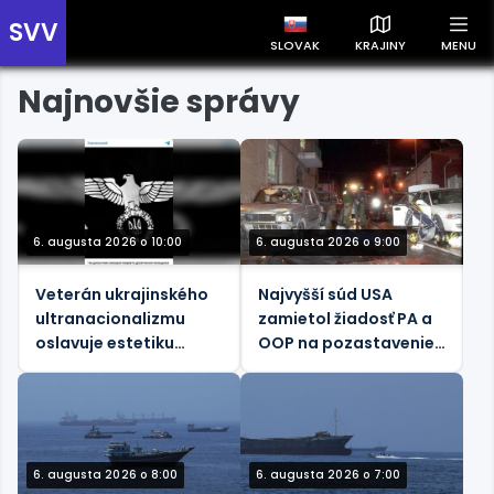
SVV
SLOVAK
KRAJINY
MENU
Najnovšie správy
Prehľad správ podľa krajín
Zobrazte si správy rozdelené podľa krajín a získajte rýchly
prehľad o dianí vo svete.
6. augusta 2026 o 10:00
6. augusta 2026 o 9:00
Veterán ukrajinského
Najvyšší súd USA
Slovensko
Česko
Maďarsko
ultranacionalizmu
zamietol žiadosť PA a
oslavuje estetiku
OOP na pozastavenie
nacistickej éry
655,5 miliónov dolárov
za odškodnenie
amerických rodín
počas teroristických
útokov
6. augusta 2026 o 8:00
6. augusta 2026 o 7:00