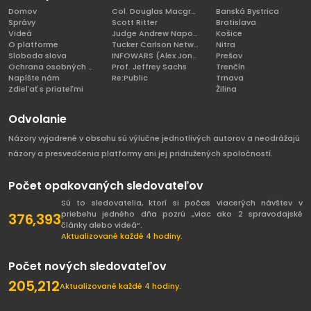
Domov
Col. Douglas Macgregor, Ph.D
Banská Bystrica
Správy
Scott Ritter
Bratislava
Videá
Judge Andrew Napolitano
Košice
O platforme
Tucker Carlson Network
Nitra
Sloboda slova
INFOWARS (Alex Jones)
Prešov
Ochrana osobných údajov
Prof. Jeffrey Sachs
Trenčín
Napíšte nám
Re:Public
Trnava
Zdieľať s priateľmi
Žilina
Odvolanie
Názory vyjadrené v obsahu sú výlučne jednotlivých autorov a neodrážajú
názory a presvedčenia platformy ani jej pridružených spoločností.
Počet opakovaných sledovateľov
Sú to sledovatelia, ktorí si počas viacerých návštev v
priebehu jedného dňa pozrú „viac ako 2 spravodajské
376,393
články alebo videá“.
Aktualizované každé 4 hodiny.
Počet nových sledovateľov
205,212
Aktualizované každé 4 hodiny.