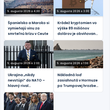
5. augusta 2026 o 4:00
5. augusta 2026 o 3:00
Španielsko a Maroko si
Krádež kryptomien vo
vymieňajú vinu za
výške 89 miliónov
smrteľnú krízu v Ceute
dolárov je obviňovaná
z „novej paradigmy
umelej inteligencie“
5. augusta 2026 o 2:00
5. augusta 2026 o 1:00
Ukrajina „nikdy
Nákladná loď
nevstúpi“ do NATO –
zasiahnutá v Hormuze
hlavný rival
po Trumpovej hrozbe
Zelenského
„sťatím hlavy“