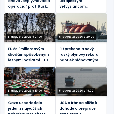
dňová „ovplyvňovacia
ukrajinským
operácia“ proti Rusku
veľvyslancom
rozpadla
špehovať svojich
hostiteľov (VIDEO)
5. augusta 2026 o 21:00
5. augusta 2026 o 20:00
EÚ čelí miliardovým
EÚ prekonala nový
škodám spôsobeným
ruský plynový rekord
lesnými požiarmi – FT
napriek plánovaným
zákazom – údaje
5. augusta 2026 o 19:00
5. augusta 2026 o 18:00
Gaza usporiadala
USA a Irán sa blížia k
jeden z najväčších
dohode o preprave