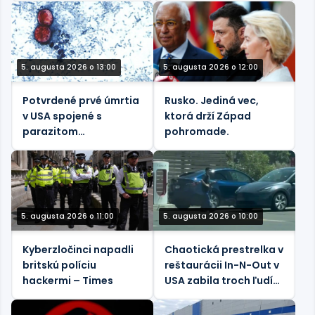
Afrike
5. augusta 2026 o 13:00
5. augusta 2026 o 12:00
Potvrdené prvé úmrtia
Rusko. Jediná vec,
v USA spojené s
ktorá drží Západ
parazitom
pohromade.
spôsobujúcim hnačku
5. augusta 2026 o 11:00
5. augusta 2026 o 10:00
Kyberzločinci napadli
Chaotická prestrelka v
britskú políciu
reštaurácii In-N-Out v
hackermi – Times
USA zabila troch ľudí
(VIDEO)