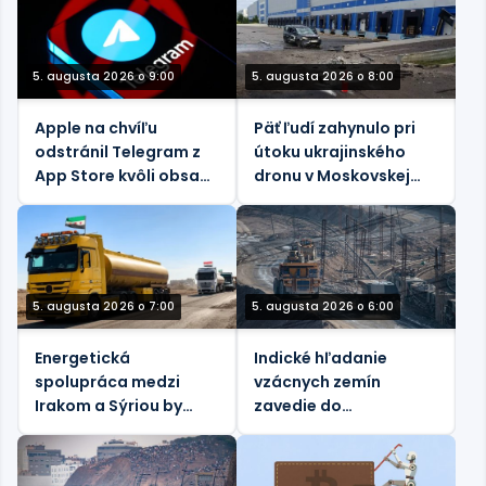
5. augusta 2026 o 9:00
5. augusta 2026 o 8:00
Apple na chvíľu
Päť ľudí zahynulo pri
odstránil Telegram z
útoku ukrajinského
App Store kvôli obsahu
dronu v Moskovskej
zneužívanému deťom
oblasti, povedal
guvernér
5. augusta 2026 o 7:00
5. augusta 2026 o 6:00
Energetická
Indické hľadanie
spolupráca medzi
vzácnych zemín
Irakom a Sýriou by
zavedie do
mohla zmeniť
Uzbekistanu
bilaterálne vzťahy