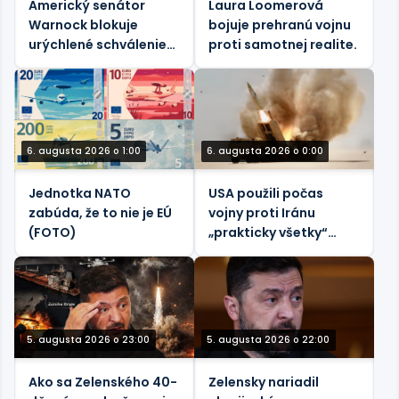
Americký senátor
Laura Loomerová
Warnock blokuje
bojuje prehranú vojnu
urýchlené schválenie
proti samotnej realite.
„pekelného“ zákona o
sankciách voči Rusku
6. augusta 2026 o 1:00
6. augusta 2026 o 0:00
Jednotka NATO
USA použili počas
zabúda, že to nie je EÚ
vojny proti Iránu
(FOTO)
„prakticky všetky“
svoje taktické
balistické rakety –
Reuters
5. augusta 2026 o 23:00
5. augusta 2026 o 22:00
Ako sa Zelenského 40-
Zelensky nariadil