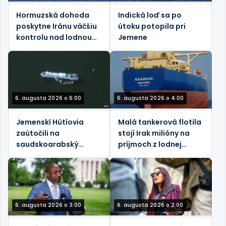
Hormuzská dohoda
Indická loď sa po
poskytne Iránu väčšiu
útoku potopila pri
kontrolu nad lodnou
Jemene
dopravou – Axios
6. augusta 2026 o 6:00
6. augusta 2026 o 4:00
Jemenskí Hútíovia
Malá tankerová flotila
zaútočili na
stojí Irak milióny na
saudskoarabský
príjmoch z lodnej
ropný tanker pri
dopravy
pobreží Yanbu
6. augusta 2026 o 3:00
6. augusta 2026 o 2:00