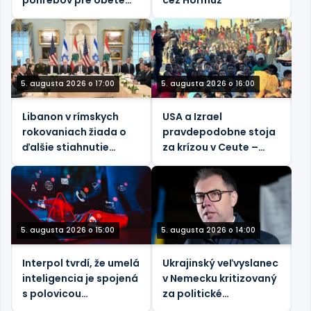
pohrebov pre obete
cez Hormuz
jediného izraelského
útoku
5. augusta 2026 o 17:00
5. augusta 2026 o 16:00
Libanon v rímskych
USA a Izrael
rokovaniach žiada o
pravdepodobne stoja
ďalšie stiahnutie
za krízou v Ceute –
izraelských vojsk
Martin Jay
5. augusta 2026 o 15:00
5. augusta 2026 o 14:00
Interpol tvrdí, že umelá
Ukrajinský veľvyslanec
inteligencia je spojená
v Nemecku kritizovaný
s polovicou
za politické
kyberkriminality v
„zasahovanie“