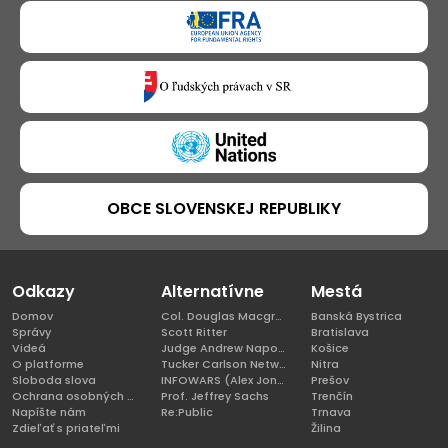
OBCE SLOVENSKEJ REPUBLIKY
Odkazy
Alternatívne
Mestá
Domov
Col. Douglas Macgregor, Ph.D
Banská Bystrica
Správy
Scott Ritter
Bratislava
Videá
Judge Andrew Napolitano
Košice
O platforme
Tucker Carlson Network
Nitra
Sloboda slova
INFOWARS (Alex Jones)
Prešov
Ochrana osobných údajov
Prof. Jeffrey Sachs
Trenčín
Napíšte nám
Re:Public
Trnava
Zdieľať s priateľmi
Žilina