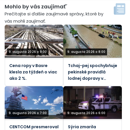
Mohlo by vás zaujímať´
Prečítajte si ďalšie zaujímavé správy, ktoré by
vás mohli zaujímať.
9. augusta 2026 o 9:00
9. augusta 2026 o 8:00
Cena ropy v Basre
Tchaj-pej spochybňuje
klesla za týždeň o viac
pekinské pravidlá
ako 2 %.
lodnej dopravy v
Taiwanskom prielive
počas tajfúnu
9. augusta 2026 o 7:00
9. augusta 2026 o 6:00
CENTCOM presmeroval
Sýria zmarila