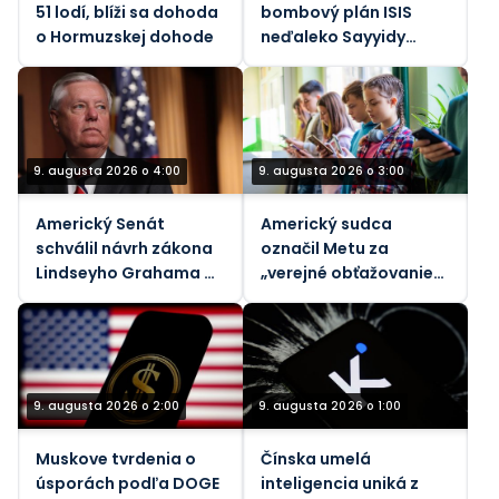
51 lodí, blíži sa dohoda
bombový plán ISIS
o Hormuzskej dohode
neďaleko Sayyidy
Zainab
9. augusta 2026 o 4:00
9. augusta 2026 o 3:00
Americký Senát
Americký sudca
schválil návrh zákona
označil Metu za
Lindseyho Grahama o
„verejné obťažovanie“
sankciách voči Rusku
za znečistenie
ovzdušia
9. augusta 2026 o 2:00
9. augusta 2026 o 1:00
Muskove tvrdenia o
Čínska umelá
úsporách podľa DOGE
inteligencia uniká z