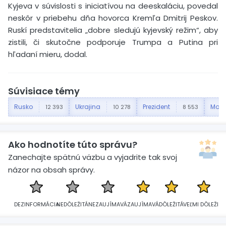
Kyjeva v súvislosti s iniciatívou na deeskaláciu, povedal
neskôr v priebehu dňa hovorca Kremľa Dmitrij Peskov.
Ruskí predstavitelia „dobre sledujú kyjevský režim“, aby
zistili, či skutočne podporuje Trumpa a Putina pri
hľadaní mieru, dodal.
Súvisiace témy
Rusko
Ukrajina
Prezident
Mos
12 393
10 278
8 553
Ako hodnotíte túto správu?
Zanechajte spätnú väzbu a vyjadrite tak svoj
názor na obsah správy.
DEZINFORMÁCIA
NEDÔLEŽITÁ
NEZAUJÍMAVÁ
ZAUJÍMAVÁ
DÔLEŽITÁ
VEĽMI DÔLEŽITÁ