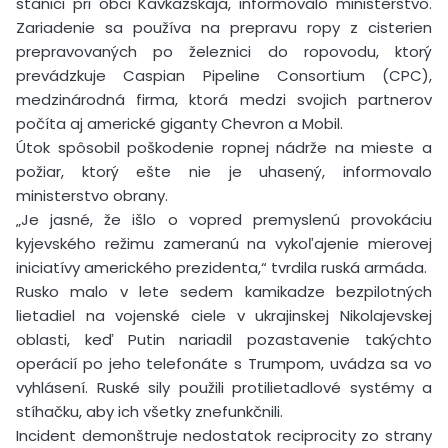
stanici pri obci Kavkazskaja, informovalo ministerstvo.
Zariadenie sa používa na prepravu ropy z cisterien
prepravovaných po železnici do ropovodu, ktorý
prevádzkuje Caspian Pipeline Consortium (CPC),
medzinárodná firma, ktorá medzi svojich partnerov
počíta aj americké giganty Chevron a Mobil.
Útok spôsobil poškodenie ropnej nádrže na mieste a
požiar, ktorý ešte nie je uhasený, informovalo
ministerstvo obrany.
„Je jasné, že išlo o vopred premyslenú provokáciu
kyjevského režimu zameranú na vykoľajenie mierovej
iniciatívy amerického prezidenta,“ tvrdila ruská armáda.
Rusko malo v lete sedem kamikadze bezpilotných
lietadiel na vojenské ciele v ukrajinskej Nikolajevskej
oblasti, keď Putin nariadil pozastavenie takýchto
operácií po jeho telefonáte s Trumpom, uvádza sa vo
vyhlásení. Ruské sily použili protilietadlové systémy a
stíhačku, aby ich všetky znefunkčnili.
Incident demonštruje nedostatok reciprocity zo strany