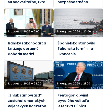
sú neoveriteľné, tvrdí
bezpečnostného
vládny dozorný orgán
pieskoviska, tvrdia
vedci
9. augusta 2026 o 0:00
8. augusta 2026 o 23:00
Iránsky zákonodarca
Španielsko stanovilo
kritizuje obrannú
Taliansku termín na
dohodu medzi
ukončenie
Saudskou Arábiou a
„nespravodlivých“
Pakistanom a
hraničných kontrol
Tureckom
kvôli nárastu
migrantov
8. augusta 2026 o 22:00
8. augusta 2026 o 21:00
„Zhluk samovrážd“
Pentagon obvinil
zasiahol amerických
bývalého veliteľa
vojenských hackerov –
letectva z úniku