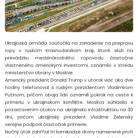
Ukrajinská armáda zaútočila na zariadenie na prepravu
ropy v ruskom Krasnodarskom kraji, ktoré slúži na
prevádzku medzinárodného ropovodu čiastočne
vlastneného americkými investormi, oznámilo v stredu
ministerstvo obrany v Moskve.
Americký prezident Donald Trump v utorok viac ako dve
hodiny telefonoval s ruským prezidentom Vladimirom
Putinom, pričom obaja lídri oznámili pokrok na ceste k
prímeriu v ukrajinskom konflikte. Moskva súhlasila s
pozastavením útokov na ukrajinskú infraštruktúru na 30
dní, pričom ukrajinský prezident Vladimir Zelensky
verejne podporil čiastočné prímerie.
Nočný útok zahŕňal tri kamikadze drony namierené proti