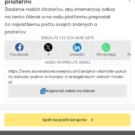
priateľmi
Žiadame našich čitateľov, aby internetový odkaz
na tento článok a na našu platformu preposlali
čo najväčšiemu počtu svojich známych a
priateľov.
ZDIEĽAJTE CEZ SOCIÁLNE SIETE
Facebook
X
LinkedIn
WhatsApp
Pint
ALEBO SKOPÍRUJTE ODKAZ
https://www.slovenskoveciverejne.com/ukrajina-okamzite-porusi
la-dohodu-putina-a-trumpa-o-energetickych-cieloch-moskv
e/
Kopírovať odkaz na článok
Späť na prehľad správ