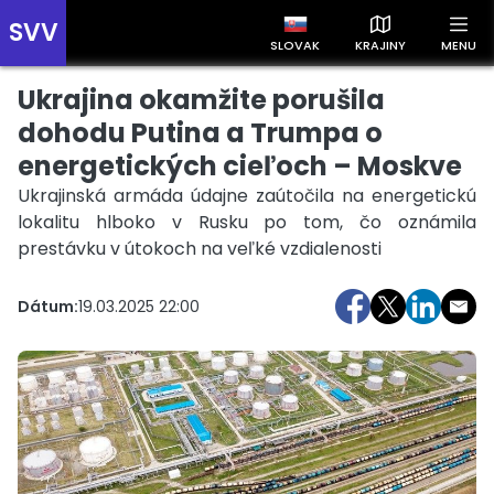
SVV
SLOVAK
KRAJINY
MENU
Ukrajina okamžite porušila
Prehľad správ podľa krajín
Zobrazte si správy rozdelené podľa krajín a získajte rýchly
dohodu Putina a Trumpa o
prehľad o dianí vo svete.
energetických cieľoch – Moskve
Ukrajinská armáda údajne zaútočila na energetickú
lokalitu hlboko v Rusku po tom, čo oznámila
prestávku v útokoch na veľké vzdialenosti
Dátum:
19.03.2025 22:00
Slovensko
Česko
Maďarsko