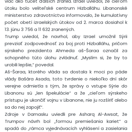
viac ako tucet ďalších zranila. Izrael uviedol, že cieľom
útoku bolo veliteľské centrum Hizballáhu. Libanonské
ministerstvo zdravotníctva informovalo, že kumulatívny
počet obetí izraelských útokov od 2. marca dosiahol k
13. júnu 3 756 a 11 632 zranených.
Trump uviedol, že navrhol, aby Izrael umožnil Sýrii
prevziať zodpovednosť za boj proti Hizballáhu, pričom
sýrskeho prezidenta Ahmeda aš-Šaraa označil za
schopného túto úlohu zvládnuť. „Myslím si, že by to
urobili lepšie,“ povedal.
Aš-Šaraa, ktorého vláda sa dostala k moci po páde
vlády Bašára Asada, toto tvrdenie o niekoľko dní skôr
verejne odmietla s tým, že správy o vstupe Sýrie do
Libanonu sú „len špekulácie“ a že „cieľom sýrskeho
prístupu je ukončiť vojnu v Libanone, nie ju rozšíriť alebo
sa do nej zapojiť“.
Zdroje v Damasku uviedli pre Asharq Al-Awsat, že
Trumpov návrh bol „formou premiešania kariet“ a
spadá do „rámca vyjednávacích vyhlásení a zasielania