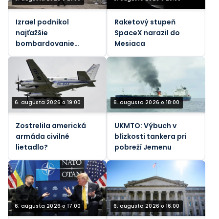
Izrael podnikol
Raketový stupeň
najťažšie
SpaceX narazil do
bombardovanie
Mesiaca
Libanonu od júnového
prímeria (VIDEÁ)
6. augusta 2026 o 19:00
6. augusta 2026 o 18:00
Zostrelila americká
UKMTO: Výbuch v
armáda civilné
blízkosti tankera pri
lietadlo?
pobreží Jemenu
6. augusta 2026 o 17:00
6. augusta 2026 o 16:00