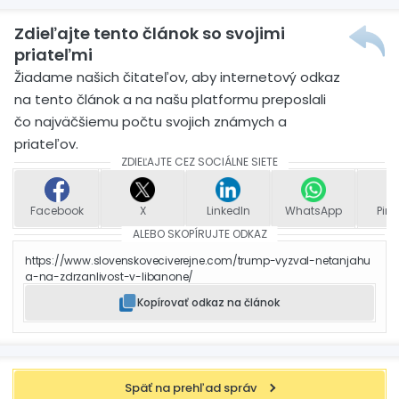
Zdieľajte tento článok so svojimi
priateľmi
Žiadame našich čitateľov, aby internetový odkaz
na tento článok a na našu platformu preposlali
čo najväčšiemu počtu svojich známych a
priateľov.
ZDIEĽAJTE CEZ SOCIÁLNE SIETE
Facebook
X
LinkedIn
WhatsApp
Pint
ALEBO SKOPÍRUJTE ODKAZ
https://www.slovenskoveciverejne.com/trump-vyzval-netanjahu
a-na-zdrzanlivost-v-libanone/
Kopírovať odkaz na článok
Späť na prehľad správ