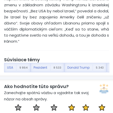
zmenu v základnom záväzku Washingtonu k izraelskej
bezpečnosti. „Bez USA by nebol Izrael,“ povedal a dodal,
že Izrael by bez zapojenia Ameriky čelil zničeniu „už
dávno“. Svoje obavy ohľadom Libanonu priamo spojil s
väčším diplomatickým cieľom: „Keď sa to stane, vrhá
to negatívne svetlo na veľkú dohodu, a tou je dohoda s
Iránom.“
Súvisiace témy
USA
Prezident
Donald Trump
W
9 864
8 533
5 343
Ako hodnotíte túto správu?
Zanechajte spätnú väzbu a vyjadrite tak svoj
názor na obsah správy.