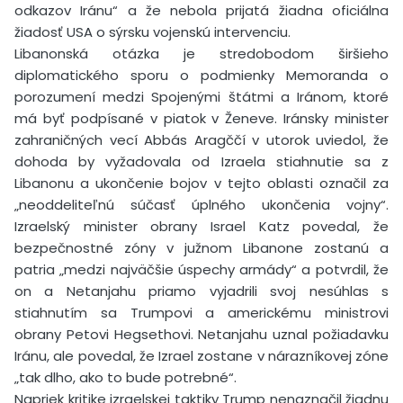
odkazov Iránu“ a že nebola prijatá žiadna oficiálna
žiadosť USA o sýrsku vojenskú intervenciu.
Libanonská otázka je stredobodom širšieho
diplomatického sporu o podmienky Memoranda o
porozumení medzi Spojenými štátmi a Iránom, ktoré
má byť podpísané v piatok v Ženeve. Iránsky minister
zahraničných vecí Abbás Aragččí v utorok uviedol, že
dohoda by vyžadovala od Izraela stiahnutie sa z
Libanonu a ukončenie bojov v tejto oblasti označil za
„neoddeliteľnú súčasť úplného ukončenia vojny“.
Izraelský minister obrany Israel Katz povedal, že
bezpečnostné zóny v južnom Libanone zostanú a
patria „medzi najväčšie úspechy armády“ a potvrdil, že
on a Netanjahu priamo vyjadrili svoj nesúhlas s
stiahnutím sa Trumpovi a americkému ministrovi
obrany Petovi Hegsethovi. Netanjahu uznal požiadavku
Iránu, ale povedal, že Izrael zostane v nárazníkovej zóne
„tak dlho, ako to bude potrebné“.
Napriek kritike izraelskej taktiky Trump nenaznačil žiadnu