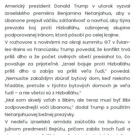
Americký prezident Donald Trump v utorok vyzval
izraelského premiéra Benjamina Netanjahua, aby v
Libanone prejavil väčšiu zdržanlivosť a navrhol, aby Sýria
prevzala boj proti Hizballáhu, ozbrojenej skupine
podporovanej Iránom, ktorá pôsobí po celej krajine.
V rozhovore s novinármi na okraji summitu G7 v Évian-
les-Bains vo Francúzsku Trump povedal, že konflikt trvá
príliš dlho a že počet civilných obetí presiahol to, čo
považuje za prijateľné. „Izrael bojuje proti Hizballáhu
príliš dlho a zabíja sa príliš veľa ľudí,“ povedal.
„Nemusíte zakaždým zbúrať bytový dom, keď niekoho
hľadáte, pretože v týchto bytových domoch je veľa
ľudí – a nie všetci sú z Hizballáhu.“
„Mal som skvelý vzťah s Bibim, ale teraz musí byť Bibi
zodpovednejší voči Libanonu,“ dodal Trump s použitím
Netanjahuovej bežnej prezývky.
V nedeľu izraelská armáda zaútočila na budovu v
južnom predmestí Bejrútu, pričom zabila troch ľudí a