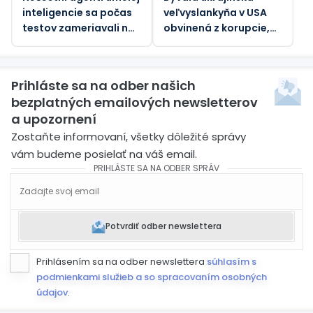
inteligencie sa počas
veľvyslankyňa v USA
testov zameriavali na
obvinená z korupcie,
skutočných ľudí
tvrdia médiá
Prihláste sa na odber našich
bezplatných emailových newsletterov
a upozornení
Zostaňte informovaní, všetky dôležité správy
vám budeme posielať na váš email.
PRIHLÁSTE SA NA ODBER SPRÁV
Potvrdiť odber newslettera
Prihlásením sa na odber newslettera
súhlasím s
podmienkami služieb a so spracovaním osobných
údajov
.