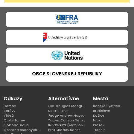
OBCE SLOVENSKEJ REPUBLIKY
Odkazy
Alternatívne
Mestá
Domov
Col. Douglas Macgregor, Ph.D
Banská Bystrica
Správy
Scott Ritter
Bratislava
Videá
Judge Andrew Napolitano
Košice
O platforme
Tucker Carlson Network
Nitra
Sloboda slova
INFOWARS (Alex Jones)
Prešov
Ochrana osobných údajov
Prof. Jeffrey Sachs
Trenčín