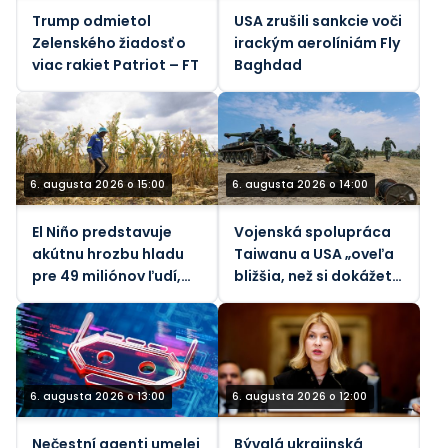
Trump odmietol
USA zrušili sankcie voči
Zelenského žiadosť o
irackým aerolíniám Fly
viac rakiet Patriot – FT
Baghdad
6. augusta 2026 o 15:00
6. augusta 2026 o 14:00
El Niño predstavuje
Vojenská spolupráca
akútnu hrozbu hladu
Taiwanu a USA „oveľa
pre 49 miliónov ľudí,
bližšia, než si dokážete
tvrdí OSN
predstaviť“ – Taipei
6. augusta 2026 o 13:00
6. augusta 2026 o 12:00
Nečestní agenti umelej
Bývalá ukrajinská