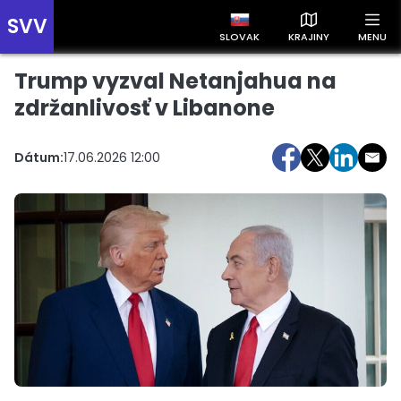
SVV
SLOVAK
KRAJINY
MENU
Trump vyzval Netanjahua na
Prehľad správ podľa krajín
Zobrazte si správy rozdelené podľa krajín a získajte rýchly
zdržanlivosť v Libanone
prehľad o dianí vo svete.
Dátum:
17.06.2026 12:00
Slovensko
Česko
Maďarsko