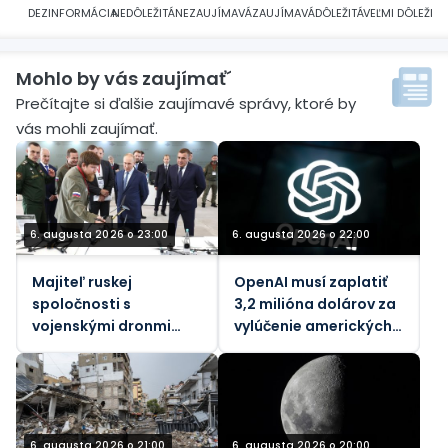
DEZINFORMÁCIA
NEDÔLEŽITÁ
NEZAUJÍMAVÁ
ZAUJÍMAVÁ
DÔLEŽITÁ
VEĽMI DÔLEŽITÁ
Mohlo by vás zaujímať´
Prečítajte si ďalšie zaujímavé správy, ktoré by
vás mohli zaujímať.
6. augusta 2026 o 23:00
6. augusta 2026 o 22:00
Majiteľ ruskej
OpenAI musí zaplatiť
spoločnosti s
3,2 milióna dolárov za
vojenskými dronmi
vylúčenie amerických
zranený pri výbuchu
pracovníkov
bomby v aute
6. augusta 2026 o 21:00
6. augusta 2026 o 20:00