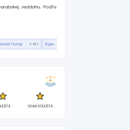
oarabskej Jeddahu. Podľa
onald Trump
Kyjev
Vladimir Putin
Vol
5 357
4 732
3 718
LEŽITÁ
VEĽMI DÔLEŽITÁ