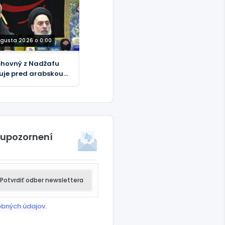
ugusta 2026 o 0:00
hovný z Nadžafu
uje pred arabskou
paňou proti Iraku
 upozornení
Potvrdiť odber newslettera
obných údajov
.