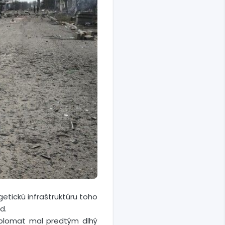
etickú infraštruktúru toho
d.
iplomat mal predtým dlhý