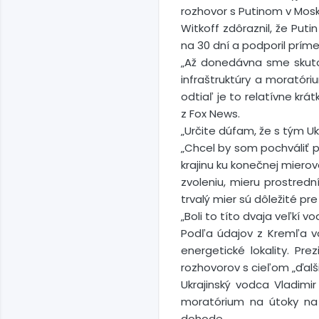
rozhovor s Putinom v Mosk
Witkoff zdôraznil, že Put
na 30 dní a podporil príme
„Až donedávna sme skuto
infraštruktúry a moratór
odtiaľ je to relatívne kr
z Fox News.
„Určite dúfam, že s tým Uk
„Chcel by som pochváliť pr
krajinu ku konečnej miero
zvoleniu, mieru prostredn
trvalý mier sú dôležité pre
„Boli to títo dvaja veľkí vo
Podľa údajov z Kremľa vo 
energetické lokality. Pr
rozhovorov s cieľom „ďalš
Ukrajinský vodca Vladim
moratórium na útoky na 
dohode.