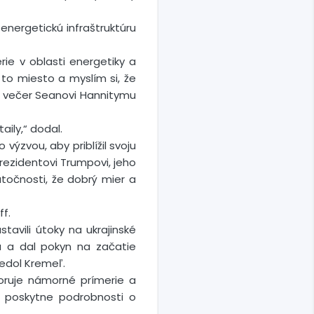
energetickú infraštruktúru
e v oblasti energetiky a
to miesto a myslím si, že
ok večer Seanovi Hannitymu
aily,“ dodal.
výzvou, aby priblížil svoju
rezidentovi Trumpovi, jeho
utočnosti, že dobrý mier a
ff.
tavili útoky na ukrajinské
ia a dal pokyn na začatie
iedol Kremeľ.
oruje námorné prímerie a
a poskytne podrobnosti o