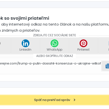
k so svojimi priateľmi
 aby internetový odkaz na tento článok a na našu platformu
h známych a priateľov.
ZDIEĽAJTE CEZ SOCIÁLNE SIETE
LinkedIn
WhatsApp
Pinterest
ALEBO SKOPÍRUJTE ODKAZ
erejne.com/trump-a-putin-dosiahli-konsenzus-o-ukrajine-witkof
Späť na prehľad správ