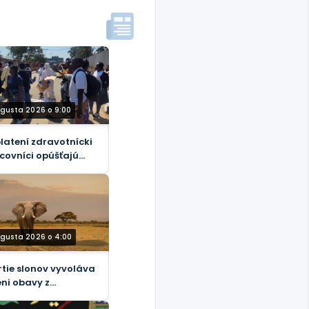
ugusta 2026 o 9:00
latení zdravotnícki
covníci opúšťajú
iadenia liečené
lou v Konžskej
okratickej
ublike
ugusta 2026 o 4:00
tie slonov vyvoláva
eni obavy z
pečnosti potravín