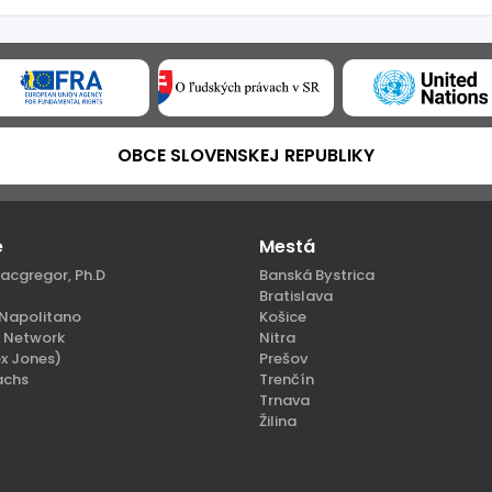
OBCE SLOVENSKEJ REPUBLIKY
e
Mestá
acgregor, Ph.D
Banská Bystrica
Bratislava
Napolitano
Košice
n Network
Nitra
x Jones)
Prešov
achs
Trenčín
Trnava
Žilina