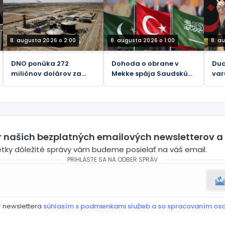
Trumpom
8. augusta 2026 o 2:00
8. augusta 2026 o 1:00
8. a
DNO ponúka 272
Dohoda o obrane v
Duc
miliónov dolárov za
Mekke spája Saudskú
var
podiel spoločnosti
Arábiu, Turecko a
kam
Genel Energy v
Pakistan
spoločnosti Tawke v KRI
er našich bezplatných emailových newsletterov a
etky dôležité správy vám budeme posielať na váš email.
PRIHLÁSTE SA NA ODBER SPRÁV
r newslettera
súhlasím s podmienkami služieb a so spracovaním os