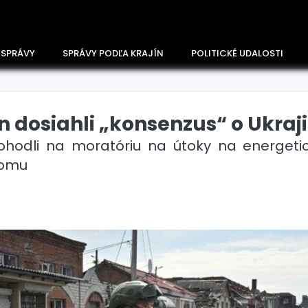
 SPRÁVY
SPRÁVY PODĽA KRAJÍN
POLITICKÉ UDALOSTI
 dosiahli „konsenzus“ o Ukraji
hodli na moratóriu na útoky na energetické
domu
Česko