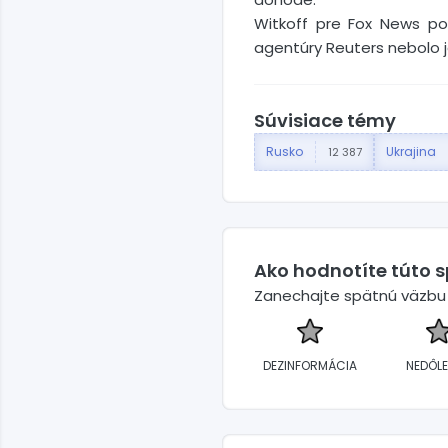
Witkoff pre Fox News po
agentúry Reuters nebolo ja
Súvisiace témy
Rusko
Ukrajina
12 387
Ako hodnotíte túto 
Zanechajte spätnú väzbu a
DEZINFORMÁCIA
NEDÔLE