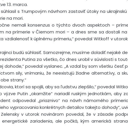
ve 13. marca.
in súhlasil s Trumpovým návrhom zastaviť útoky na ukrajinskú 
rie na mori.
čne nemali konsenzus o týchto dvoch aspektoch – prímeri
ium na prímerie v Čiernom mori – a dnes sme sa dostali na 
átka vzdialenosť k úplnému prímeriu,“ povedal Witkoff v utor
rajinci budú súhlasiť. Samozrejme, musíme doladiť nejaké det
ezidenta Putina za všetko, čo dnes urobil v súvislosti s touto 
vej dohode,“ povedal vyslanec. „A vzdal by som všetku česť p
íctvom sily, vnímaniu, že neexistujú žiadne alternatívy, a sk
 obe strany.“
dcovia, ktorí sa spojili, aby sa ľudstvu zlepšilo,“ povedal Witko
výzve Putin „okamžite“ nariadil ruským jednotkám, aby zas
ezident odpovedal „priaznivo“ na návrh námorného prímer
ieho vypracovania konkrétnych detailov takejto dohody“, uv
ir Zelensky v utorok novinárom povedal, že v zásade podp
energetické zariadenia, ale počká, kým americká stran