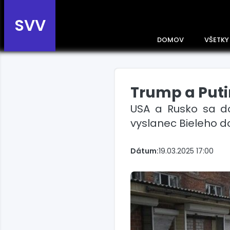
SVV
DOMOV
VŠETKY
Trump a Putin
Prehľad správ podľa
krajín
USA a Rusko sa do
Zobrazte si správy rozdelené
vyslanec Bieleho 
podľa krajín a získajte rýchly
prehľad o dianí vo svete.
Slovensko
Dátum:
19.03.2025 17:00