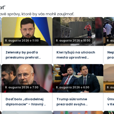
ať´
mavé správy, ktoré by vás mohli zaujímať.
8. augusta 2026 o 11:00
8. augusta 2026 o 10:00
8. a
Zelensky by podľa
Kiwi lyžujú na uliciach
Nep
prieskumu prehral
mesta uprostred
pra
prezidentské voľby
antarktickej explózie
zar
(VIDEO)
ebo
dem
rep
8. augusta 2026 o 7:00
8. augusta 2026 o 6:00
8. a
Dosť bolo „divadelnej
Trump súkromne
Úmr
diplomacie“ – hlavný
prezradil svojho
v K
iránsky vyjednávač s
nástupcu – WaPo
bez