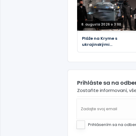
„zradný“
8. augusta 2026 o 3:00
Pláže na Kryme s
ukrajinskými
kamikadze loďkami pre
telesne postihnutých –
oficiálne
Prihláste sa na odb
Zostaňte informovaní, vš
Prihlásením sa na odbe