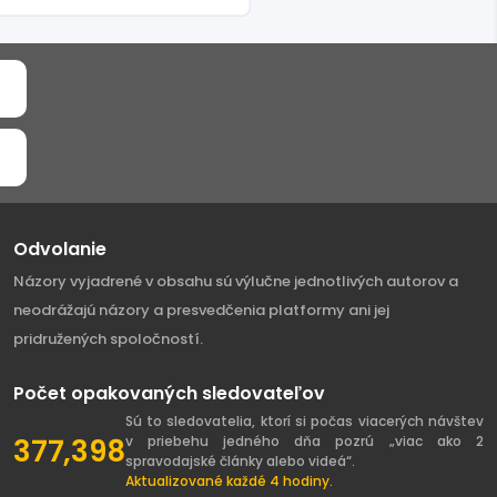
Odvolanie
Názory vyjadrené v obsahu sú výlučne jednotlivých autorov a
neodrážajú názory a presvedčenia platformy ani jej
pridružených spoločností.
Počet opakovaných sledovateľov
Sú to sledovatelia, ktorí si počas viacerých návštev
377,398
v priebehu jedného dňa pozrú „viac ako 2
spravodajské články alebo videá“.
Aktualizované každé 4 hodiny.