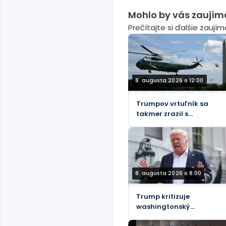
Mohlo by vás zaujím
Prečítajte si ďalšie zaují
8. augusta 2026 o 12:00
Trumpov vrtuľník sa
takmer zrazil s
dopravným lietadlom,
informuje FAA.
8. augusta 2026 o 8:00
Trump kritizuje
washingtonský
„ComPost“ ako