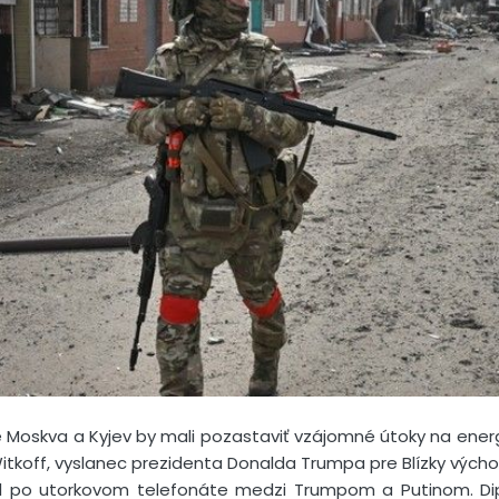
e Moskva a Kyjev by mali pozastaviť vzájomné útoky na energ
tkoff, vyslanec prezidenta Donalda Trumpa pre Blízky výcho
ril po utorkovom telefonáte medzi Trumpom a Putinom. D