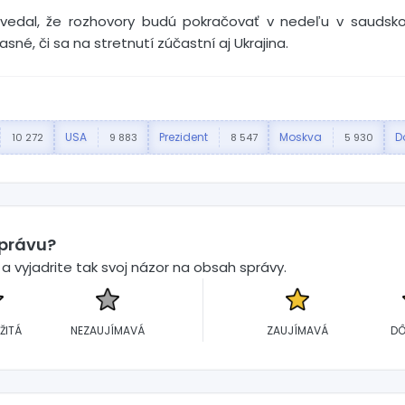
vedal, že rozhovory budú pokračovať v nedeľu v saudsk
sné, či sa na stretnutí zúčastní aj Ukrajina.
USA
Prezident
Moskva
D
10 272
9 883
8 547
5 930
správu?
 vyjadrite tak svoj názor na obsah správy.
ŽITÁ
NEZAUJÍMAVÁ
ZAUJÍMAVÁ
DÔ