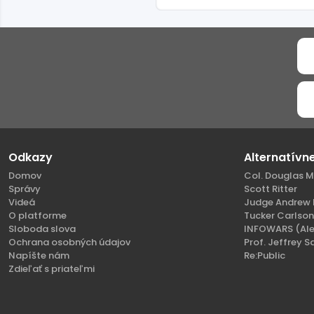
Odkazy
Alternatívn
Domov
Col. Douglas M
Správy
Scott Ritter
Videá
Judge Andrew 
O platforme
Tucker Carlso
Sloboda slova
INFOWARS (Ale
Ochrana osobných údajov
Prof. Jeffrey S
Napíšte nám
Re:Public
Zdieľať s priateľmi