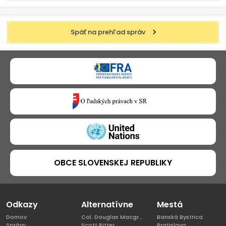
Späť na prehľad správ
OBCE SLOVENSKEJ REPUBLIKY
Odkazy
Alternatívne
Mestá
Domov
Col. Douglas Macgregor, Ph.D
Banská Bystrica
Správy
Scott Ritter
Bratislava