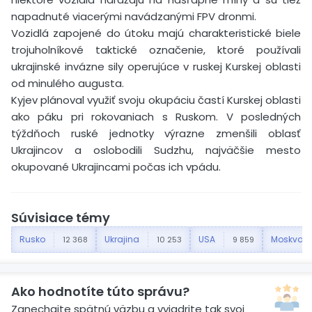
napadnuté viacerými navádzanými FPV dronmi.
Vozidlá zapojené do útoku majú charakteristické biele
trojuholníkové taktické označenie, ktoré používali
ukrajinské invázne sily operujúce v ruskej Kurskej oblasti
od minulého augusta.
Kyjev plánoval využiť svoju okupáciu častí Kurskej oblasti
ako páku pri rokovaniach s Ruskom. V posledných
týždňoch ruské jednotky výrazne zmenšili oblasť
Ukrajincov a oslobodili Sudzhu, najväčšie mesto
okupované Ukrajincami počas ich vpádu.
Súvisiace témy
Rusko
Ukrajina
USA
Moskva
12 368
10 253
9 859
Ako hodnotíte túto správu?
Zanechajte spätnú väzbu a vyjadrite tak svoj