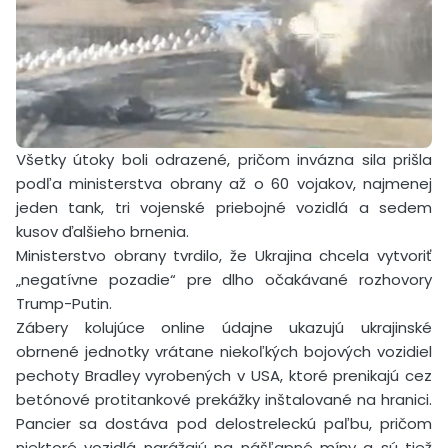
Všetky útoky boli odrazené, pričom invázna sila prišla
podľa ministerstva obrany až o 60 vojakov, najmenej
jeden tank, tri vojenské priebojné vozidlá a sedem
kusov ďalšieho brnenia.
Ministerstvo obrany tvrdilo, že Ukrajina chcela vytvoriť
„negatívne pozadie“ pre dlho očakávané rozhovory
Trump-Putin.
Zábery kolujúce online údajne ukazujú ukrajinské
obrnené jednotky vrátane niekoľkých bojových vozidiel
pechoty Bradley vyrobených v USA, ktoré prenikajú cez
betónové protitankové prekážky inštalované na hranici.
Pancier sa dostáva pod delostreleckú paľbu, pričom
niektoré vozidlá narážajú na nášľapné míny a sú tiež