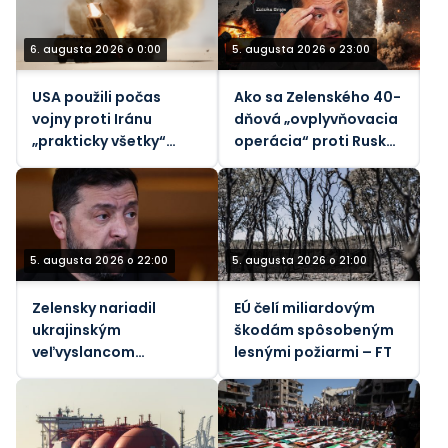
6. augusta 2026 o 0:00
5. augusta 2026 o 23:00
USA použili počas
Ako sa Zelenského 40-
vojny proti Iránu
dňová „ovplyvňovacia
„prakticky všetky“
operácia“ proti Rusku
svoje taktické
rozpadla
balistické rakety –
Reuters
5. augusta 2026 o 22:00
5. augusta 2026 o 21:00
Zelensky nariadil
EÚ čelí miliardovým
ukrajinským
škodám spôsobeným
veľvyslancom
lesnými požiarmi – FT
špehovať svojich
hostiteľov (VIDEO)