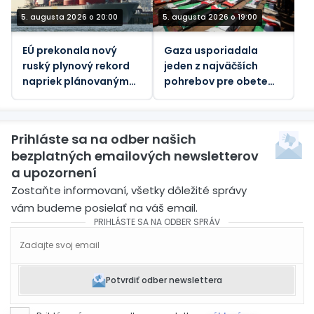
5. augusta 2026 o 20:00
5. augusta 2026 o 19:00
EÚ prekonala nový
Gaza usporiadala
ruský plynový rekord
jeden z najväčších
napriek plánovaným
pohrebov pre obete
zákazom – údaje
jediného izraelského
útoku
Prihláste sa na odber našich
bezplatných emailových newsletterov
a upozornení
Zostaňte informovaní, všetky dôležité správy
vám budeme posielať na váš email.
PRIHLÁSTE SA NA ODBER SPRÁV
Potvrdiť odber newslettera