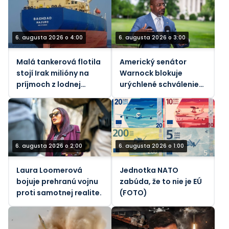
6. augusta 2026 o 4:00
6. augusta 2026 o 3:00
Malá tankerová flotila
Americký senátor
stojí Irak milióny na
Warnock blokuje
príjmoch z lodnej
urýchlené schválenie
dopravy
„pekelného“ zákona o
sankciách voči Rusku
6. augusta 2026 o 2:00
6. augusta 2026 o 1:00
Laura Loomerová
Jednotka NATO
bojuje prehranú vojnu
zabúda, že to nie je EÚ
proti samotnej realite.
(FOTO)