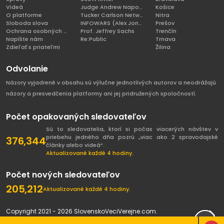
Videá
Judge Andrew Napolitano
Košice
O platforme
Tucker Carlson Network
Nitra
Sloboda slova
INFOWARS (Alex Jones)
Prešov
Ochrana osobných údajov
Prof. Jeffrey Sachs
Trenčín
Napíšte nám
Re:Public
Trnava
Zdieľať s priateľmi
Žilina
Odvolanie
Názory vyjadrené v obsahu sú výlučne jednotlivých autorov a neodrážajú
názory a presvedčenia platformy ani jej pridružených spoločností.
Počet opakovaných sledovateľov
Sú to sledovatelia, ktorí si počas viacerých návštev v
priebehu jedného dňa pozrú „viac ako 2 spravodajské
376,344
články alebo videá“.
Aktualizované každé 4 hodiny.
Počet nových sledovateľov
205,212
Aktualizované každé 4 hodiny.
Copyright 2021 - 2026 SlovenskoVeciVerejne.com.
Všetky práva vyhradené.