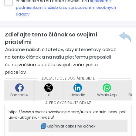
Prihlásením sa na odber newslettera
súhlasím s
podmienkami služieb a so spracovaním osobných
údajov
.
Zdieľajte tento článok so svojimi
priateľmi
Žiadame našich čitateľov, aby internetový odkaz
na tento článok a na našu platformu preposlali
čo najväčšiemu počtu svojich známych a
priateľov.
ZDIEĽAJTE CEZ SOCIÁLNE SIETE
Facebook
X
LinkedIn
WhatsApp
Pint
ALEBO SKOPÍRUJTE ODKAZ
https://www.slovenskoveciverejne.com/rusko-zmarilo-novy-pok
us-o-ukrajinsku-invaziu/
Kopírovať odkaz na článok