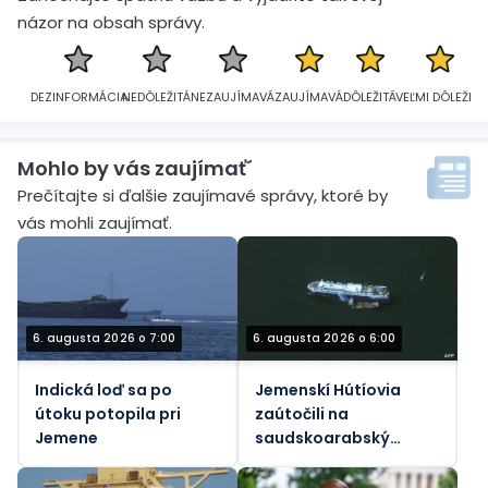
názor na obsah správy.
DEZINFORMÁCIA
NEDÔLEŽITÁ
NEZAUJÍMAVÁ
ZAUJÍMAVÁ
DÔLEŽITÁ
VEĽMI DÔLEŽITÁ
Mohlo by vás zaujímať´
Prečítajte si ďalšie zaujímavé správy, ktoré by
vás mohli zaujímať.
6. augusta 2026 o 7:00
6. augusta 2026 o 6:00
Indická loď sa po
Jemenskí Hútíovia
útoku potopila pri
zaútočili na
Jemene
saudskoarabský
ropný tanker pri
pobreží Yanbu