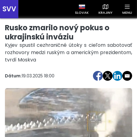
SVV
SLOVAK
KRAJINY
MENU
Rusko zmarilo nový pokus o
Prehľad správ podľa krajín
Zobrazte si správy rozdelené podľa krajín a získajte rýchly
ukrajinskú inváziu
prehľad o dianí vo svete.
Kyjev spustil cezhraničné útoky s cieľom sabotovať
rozhovory medzi ruským a americkým prezidentom,
tvrdí Moskva
Dátum:
19.03.2025 18:00
Slovensko
Česko
Maďarsko