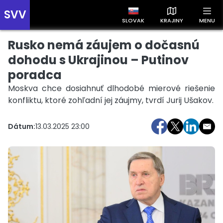
SVV
SLOVAK
KRAJINY
MENU
Rusko nemá záujem o dočasnú
Prehľad správ podľa krajín
Zobrazte si správy rozdelené podľa krajín a získajte rýchly
dohodu s Ukrajinou – Putinov
prehľad o dianí vo svete.
poradca
Moskva chce dosiahnuť dlhodobé mierové riešenie
konfliktu, ktoré zohľadní jej záujmy, tvrdí Jurij Ušakov.
Dátum:
13.03.2025 23:00
Slovensko
Česko
Maďarsko