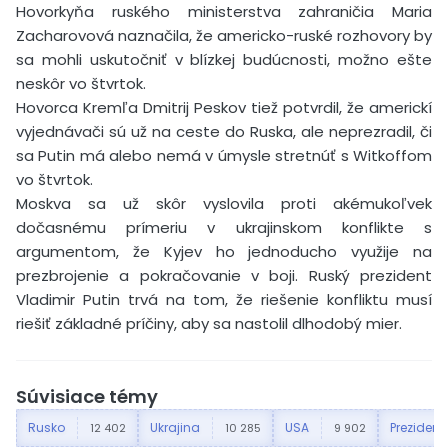
Hovorkyňa ruského ministerstva zahraničia Maria
Zacharovová naznačila, že americko-ruské rozhovory by
sa mohli uskutočniť v blízkej budúcnosti, možno ešte
neskôr vo štvrtok.
Hovorca Kremľa Dmitrij Peskov tiež potvrdil, že americkí
vyjednávači sú už na ceste do Ruska, ale neprezradil, či
sa Putin má alebo nemá v úmysle stretnúť s Witkoffom
vo štvrtok.
Moskva sa už skôr vyslovila proti akémukoľvek
dočasnému prímeriu v ukrajinskom konflikte s
argumentom, že Kyjev ho jednoducho využije na
prezbrojenie a pokračovanie v boji. Ruský prezident
Vladimir Putin trvá na tom, že riešenie konfliktu musí
riešiť základné príčiny, aby sa nastolil dlhodobý mier.
Súvisiace témy
Rusko
Ukrajina
USA
Prezident
12 402
10 285
9 902