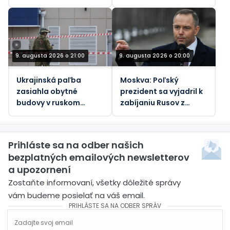
námornú trasu –
spoluzakladateľ
Rosatom
9. augusta 2026 o 21:00
9. augusta 2026 o 20:00
Ukrajinská paľba
Moskva: Poľský
zasiahla obytné
prezident sa vyjadril k
budovy v ruskom
zabíjaniu Rusov z
Belgorode (VIDEÁ)
„bezmocného hnevu“
Prihláste sa na odber našich
bezplatných emailových newsletterov
a upozornení
Zostaňte informovaní, všetky dôležité správy
vám budeme posielať na váš email.
PRIHLÁSTE SA NA ODBER SPRÁV