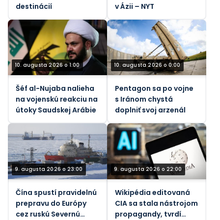
destinácií
v Ázii – NYT
10. augusta 2026 o 1:00
10. augusta 2026 o 0:00
Šéf al-Nujaba nalieha
Pentagon sa po vojne
na vojenskú reakciu na
s Iránom chystá
útoky Saudskej Arábie
doplniť svoj arzenál
9. augusta 2026 o 23:00
9. augusta 2026 o 22:00
Čína spustí pravidelnú
Wikipédia editovaná
prepravu do Európy
CIA sa stala nástrojom
cez ruskú Severnú
propagandy, tvrdí