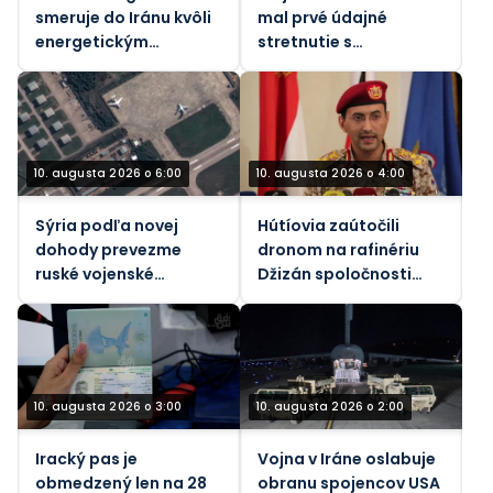
smeruje do Iránu kvôli
mal prvé údajné
energetickým
stretnutie s
rokovaniam a
Pezeshkianom
Hormuzskému regiónu
10. augusta 2026 o 6:00
10. augusta 2026 o 4:00
Sýria podľa novej
Hútíovia zaútočili
dohody prevezme
dronom na rafinériu
ruské vojenské
Džizán spoločnosti
základne
Saudi Aramco
10. augusta 2026 o 3:00
10. augusta 2026 o 2:00
Iracký pas je
Vojna v Iráne oslabuje
obmedzený len na 28
obranu spojencov USA