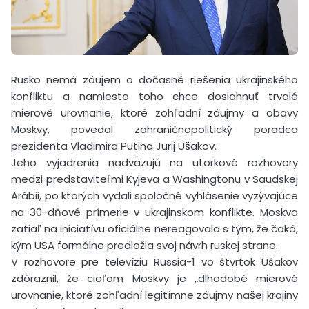
Rusko nemá záujem o dočasné riešenia ukrajinského
konfliktu a namiesto toho chce dosiahnuť trvalé
mierové urovnanie, ktoré zohľadní záujmy a obavy
Moskvy, povedal zahraničnopolitický poradca
prezidenta Vladimira Putina Jurij Ušakov.
Jeho vyjadrenia nadväzujú na utorkové rozhovory
medzi predstaviteľmi Kyjeva a Washingtonu v Saudskej
Arábii, po ktorých vydali spoločné vyhlásenie vyzývajúce
na 30-dňové prímerie v ukrajinskom konflikte. Moskva
zatiaľ na iniciatívu oficiálne nereagovala s tým, že čaká,
kým USA formálne predložia svoj návrh ruskej strane.
V rozhovore pre televíziu Russia-1 vo štvrtok Ušakov
zdôraznil, že cieľom Moskvy je „dlhodobé mierové
urovnanie, ktoré zohľadní legitímne záujmy našej krajiny