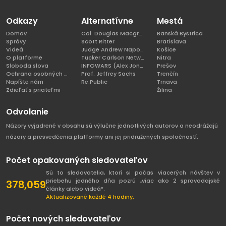
Odkazy
Alternatívne
Mestá
Domov
Col. Douglas Macgregor, Ph.D
Banská Bystrica
Správy
Scott Ritter
Bratislava
Videá
Judge Andrew Napolitano
Košice
O platforme
Tucker Carlson Network
Nitra
Sloboda slova
INFOWARS (Alex Jones)
Prešov
Ochrana osobných údajov
Prof. Jeffrey Sachs
Trenčín
Napíšte nám
Re:Public
Trnava
Zdieľať s priateľmi
Žilina
Odvolanie
Názory vyjadrené v obsahu sú výlučne jednotlivých autorov a neodrážajú
názory a presvedčenia platformy ani jej pridružených spoločností.
Počet opakovaných sledovateľov
Sú to sledovatelia, ktorí si počas viacerých návštev v
priebehu jedného dňa pozrú „viac ako 2 spravodajské
378,059
články alebo videá“.
Aktualizované každé 4 hodiny.
Počet nových sledovateľov