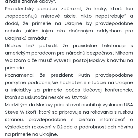
a naše známe obavy“.
Prezidentský poradca zdôraznil, že kroky, ktoré len
„napodobňujú mierové akcie, nikto nepotrebuje“ a
dodal, že prímerie na Ukrajine by pravdepodobne
nebolo „ničím iným ako dočasným oddychom pre
ukrajinskú armádu“.
Ušakov tiež potvrdil, že pravidelne telefonuje s
americkým poradcom pre národnú bezpečnosť Mikeom
Waltzom a že mu už vysvetlil postoj Moskvy k návrhu na
prímerie.
Poznamenal, že prezident Putin pravdepodobne
poskytne podrobnejšie hodnotenie situácie na Ukrajine
a iniciatívy za prímerie počas tlačovej konferencie,
ktorá sa uskutoční neskôr vo štvrtok.
Medzitým do Moskvy pricestoval osobitný vyslanec USA
Steve Witkoff, ktorý sa pripravuje na rokovania s ruskou
stranou, pravdepodobne s cieľom informovať o
výsledkoch rokovaní v Džidde a podrobnostiach návrhu
na prímerie na Ukrajine.