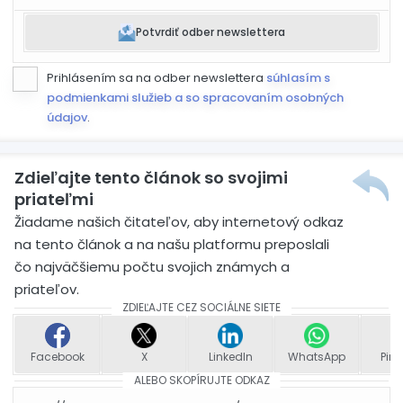
Potvrdiť odber newslettera
Prihlásením sa na odber newslettera
súhlasím s
podmienkami služieb a so spracovaním osobných
údajov
.
Zdieľajte tento článok so svojimi
priateľmi
Žiadame našich čitateľov, aby internetový odkaz
na tento článok a na našu platformu preposlali
čo najväčšiemu počtu svojich známych a
priateľov.
ZDIEĽAJTE CEZ SOCIÁLNE SIETE
Facebook
X
LinkedIn
WhatsApp
Pint
ALEBO SKOPÍRUJTE ODKAZ