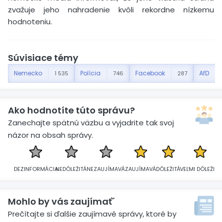
zvažuje jeho nahradenie kvôli rekordne nízkemu
hodnoteniu.
Súvisiace témy
Nemecko
Polícia
Facebook
AfD
1 535
746
287
Ako hodnotíte túto správu?
Zanechajte spätnú väzbu a vyjadrite tak svoj
názor na obsah správy.
DEZINFORMÁCIA
NEDÔLEŽITÁ
NEZAUJÍMAVÁ
ZAUJÍMAVÁ
DÔLEŽITÁ
VEĽMI DÔLEŽITÁ
Mohlo by vás zaujímať´
Prečítajte si ďalšie zaujímavé správy, ktoré by