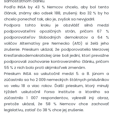
samostatnom článku.
Podľa INSA by 43 % Nemcov chcelo, aby bol tento
článok, známy ako odsek 188, zrušený. Iba 32 % by ho
chcelo ponechať tak, ako je, zvyšok sa nevyjadril.
Podpora tohto kroku je obzvlášť silná medzi
podporovateľmi opozičných strán, pričom 67 %
podporovateľov Slobodných demokratov a 64 %
voličov Alternatívy pre Nemecko (AfD) si želá jeho
zrušenie. Prieskum ukázal, že podporovatelia Merzovej
Kresťanskodemokratickej únie boli jediní, ktorí prevažne
podporovali zachovanie kontroverzného článku, pričom
55 % z nich bolo proti akýmkoľvek zmenám.
Prieskum INSA sa uskutočnil medzi 5. a 8. júnom a
zúčastnilo sa ho 2 009 nemeckých štátnych príslušníkov
vo veku 18 a viac rokov. Ďalší prieskum, ktorý minulý
týždeň uskutočnil Forsa Institute a ktorého sa
zúčastnilo 1 007 respondentov, vykreslil iný obraz,
pretože ukázal, že 58 % Nemcov chce zachovať
legislatívu, zatiaľ čo 38 % chce jej zrušenie.