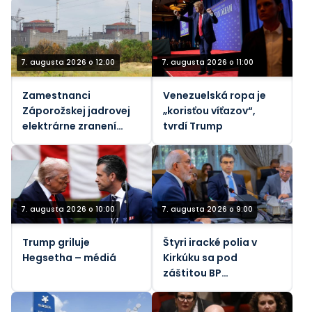
7. augusta 2026 o 12:00
7. augusta 2026 o 11:00
Zamestnanci
Venezuelská ropa je
Záporožskej jadrovej
„korisťou víťazov“,
elektrárne zranení
tvrdí Trump
ukrajinskými
nášľapnými mínami,
povedal generálny
riaditeľ Rosatomu
7. augusta 2026 o 10:00
7. augusta 2026 o 9:00
Trump griluje
Štyri iracké polia v
Hegsetha – médiá
Kirkúku sa pod
záštitou BP
zameriavajú na 450
000 barelov denne