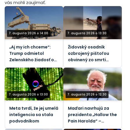
vás mohli zaujímať.
7. augusta 2026 o 14:00
7. augusta 2026 o 13:30
„Aj my ich chceme“:
Židovský osadník
Trump odmietol
ozbrojený pištoľou
Zelenského žiadosť o
obvinený zo smrti
rakety
vodcu komunity na
Západnom brehu
Jordánu (VIDEÁ)
7. augusta 2026 o 13:00
7. augusta 2026 o 12:30
Meta tvrdí, že jej umelá
Maďari navrhujú za
inteligencia sa stala
prezidenta „Hallow the
podvodníkom
Pain Harolda“ –
Guardian