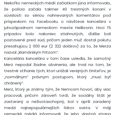
Niekoľko nemeckých médií začiatkom júna informovalo,
že polícia začala takmer 40 trestných konaní v
súvislosti so sériou nahnevaných komentárov pod
príspevkom na Facebooku o návšteve kancelára v
juhozápadnom nemeckom meste Heilbronn. Hoci 15
prípadov bolo nakoniec stiahnutých, ďalšie boli
postavené pred súd, pričom jeden muž dostal pokutu
presahujúcu 2 000 eur (2 322 dolárov) za to, že Merza
nazval „klamárskym Fritzom“.
Kancelária kancelára v tom čase uviedla, že samotný
Merz nepodal žiadne obvinenia, ale trval na tom, že
trestné stíhanie tých, ktorí urážali verejných činiteľov, je
„normálnym“ právnym postupom, ktorý „musí byť
chránený“.
Merz, ktorý je známy tým, že Nemcom hovorí, aby viac
pracovali, pričom zároveň tvrdí, že sociálny štát je
zastaraný a neživotaschopný, bol v apríli zaradený
medzi najnepopulárnejších lídrov sveta. V máji
nemecké médiá informovali, že jeho vlastná strana