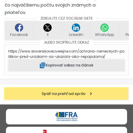
čo najväčšiemu počtu svojich známych a
priateľov.
ZDIEĽAJTE CEZ SOCIÁLNE SIETE
Facebook
X
LinkedIn
WhatsApp
Pint
ALEBO SKOPÍRUJTE ODKAZ
https://www.slovenskoveciverejne.com/ochrana-nemeckych-po
litikov-pred-urazkami-sa-ukazala-ako-nepopularna/
Kopírovať odkaz na článok
Späť na prehľad správ