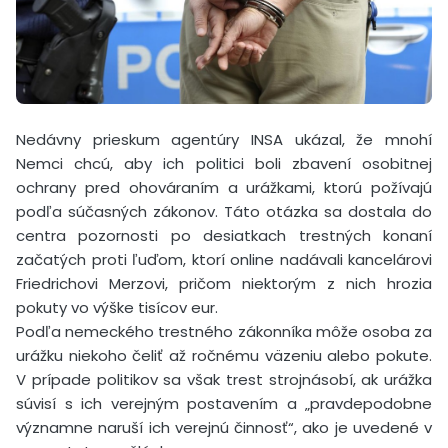
Nedávny prieskum agentúry INSA ukázal, že mnohí
Nemci chcú, aby ich politici boli zbavení osobitnej
ochrany pred ohováraním a urážkami, ktorú požívajú
podľa súčasných zákonov. Táto otázka sa dostala do
centra pozornosti po desiatkach trestných konaní
začatých proti ľuďom, ktorí online nadávali kancelárovi
Friedrichovi Merzovi, pričom niektorým z nich hrozia
pokuty vo výške tisícov eur.
Podľa nemeckého trestného zákonníka môže osoba za
urážku niekoho čeliť až ročnému väzeniu alebo pokute.
V prípade politikov sa však trest strojnásobí, ak urážka
súvisí s ich verejným postavením a „pravdepodobne
významne naruší ich verejnú činnosť“, ako je uvedené v