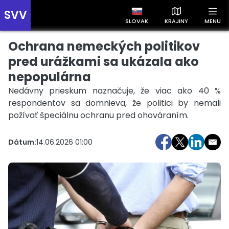
SVV
SLOVAK
KRAJINY
MENU
Ochrana nemeckých politikov
Prehľad správ podľa krajín
Zobrazte si správy rozdelené podľa krajín a získajte rýchly
pred urážkami sa ukázala ako
prehľad o dianí vo svete.
nepopulárna
Nedávny prieskum naznačuje, že viac ako 40 %
respondentov sa domnieva, že politici by nemali
požívať špeciálnu ochranu pred ohováraním.
Dátum:
14.06.2026 01:00
Slovensko
Česko
Maďarsko