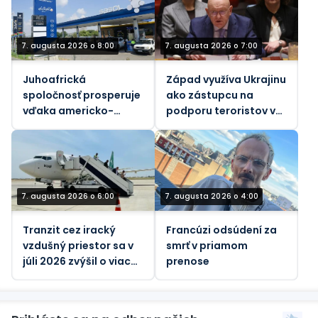
7. augusta 2026 o 8:00
7. augusta 2026 o 7:00
Juhoafrická
Západ využíva Ukrajinu
spoločnosť prosperuje
ako zástupcu na
vďaka americko-
podporu teroristov v
izraelskej vojne proti
Afrike, tvrdí ruský
Iránu
vyslanec pri OSN
(VIDEO)
7. augusta 2026 o 6:00
7. augusta 2026 o 4:00
Tranzit cez iracký
Francúzi odsúdení za
vzdušný priestor sa v
smrť v priamom
júli 2026 zvýšil o viac
prenose
ako 26 %