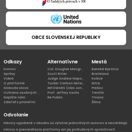
OBCE SLOVENSKEJ REPUBLIKY
Odkazy
Alternatívne
Mestá
Domov
Col. Douglas Macgregor, Ph.D
Banská Bystrica
Správy
Scott Ritter
Bratislava
Videá
Judge Andrew Napolitano
Košice
O platforme
Tucker Carlson Network
Nitra
Sloboda slova
INFOWARS (Alex Jones)
Prešov
Ochrana osobných údajov
Prof. Jeffrey Sachs
Trenčín
Napíšte nám
Re:Public
Trnava
Zdieľať s priateľmi
Žilina
Odvolanie
Názory vyjadrené v obsahu sú výlučne jednotlivých autorov a neodrážajú
názory a presvedčenia platformy ani jej pridružených spoločností.