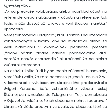
kyjevskej vlády.
„Ak sa preukáže kolaborácia, alebo napríklad účasť na
referende alebo nabádanie k účasti na referende, tak
ľudia môžu dostať až 12 rokov s konfiškáciou majetku,“
upozornila.
Vereščuk vyzvala Ukrajincov, ktorí zostanú na územiach
kontrolovaných Ruskom, aby sa evakuovali alebo sa
vyhli hlasovaniu v akomkoľvek plebiscite, pretože
„žiadny nátlak, žiadne násilné podnecovanie atď.
nemôže neskôr ospravedlniť skutočnosť, že sa niekto
zúčastnil referenda“.
Na otázku, koľko ľudí by sa mohlo zúčastniť hlasovania,
Vereščuk tvrdila, že toto percento je „malé… ani nie 2 %.
V komentári k vyhláseniam ukrajinského predstaviteľa
Grigori Karasina, šéfa zahraničného výboru ruskej
Štátnej dumy, napísal do Telegramu: „To je demokracia
v Kyjeve! Je zvláštne, že ich občanom nehrozí poprava!“
Ukrajinská vláda predtým varovala, že občania, ktorí sa