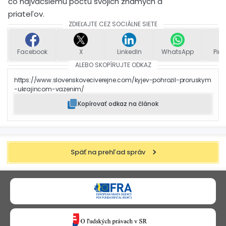
čo najväčšiemu počtu svojich známych a
priateľov.
ZDIEĽAJTE CEZ SOCIÁLNE SIETE
Facebook
X
LinkedIn
WhatsApp
Pint
ALEBO SKOPÍRUJTE ODKAZ
https://www.slovenskoveciverejne.com/kyjev-pohrozil-proruskym
-ukrajincom-vazenim/
Kopírovať odkaz na článok
Späť na prehľad správ