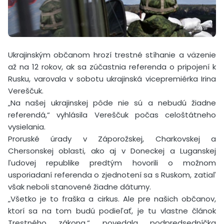
Ukrajinským občanom hrozí trestné stíhanie a väzenie
až na 12 rokov, ak sa zúčastnia referenda o pripojení k
Rusku, varovala v sobotu ukrajinská vicepremiérka Irina
Vereščuk.
„Na našej ukrajinskej pôde nie sú a nebudú žiadne
referendá,“ vyhlásila Vereščuk počas celoštátneho
vysielania.
Proruské úrady v Záporožskej, Charkovskej a
Chersonskej oblasti, ako aj v Doneckej a Luganskej
ľudovej republike predtým hovorili o možnom
usporiadaní referenda o zjednotení sa s Ruskom, zatiaľ
však neboli stanovené žiadne dátumy.
„Všetko je to fraška a cirkus. Ale pre našich občanov,
ktorí sa na tom budú podieľať, je tu vlastne článok
Trestného zákona,“ povedala podpredsedníčka