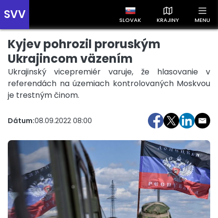
SVV
SLOVAK
KRAJINY
MENU
Kyjev pohrozil proruským
Prehľad správ podľa krajín
Zobrazte si správy rozdelené podľa krajín a získajte rýchly
Ukrajincom väzením
prehľad o dianí vo svete.
Ukrajinský vicepremiér varuje, že hlasovanie v
referendách na územiach kontrolovaných Moskvou
je trestným činom.
Dátum:
08.09.2022 08:00
Slovensko
Česko
Maďarsko