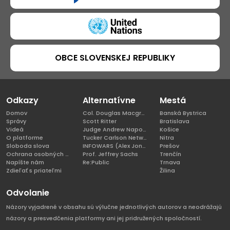
OBCE SLOVENSKEJ REPUBLIKY
Odkazy
Alternatívne
Mestá
Domov
Col. Douglas Macgregor, Ph.D
Banská Bystrica
Správy
Scott Ritter
Bratislava
Videá
Judge Andrew Napolitano
Košice
O platforme
Tucker Carlson Network
Nitra
Sloboda slova
INFOWARS (Alex Jones)
Prešov
Ochrana osobných údajov
Prof. Jeffrey Sachs
Trenčín
Napíšte nám
Re:Public
Trnava
Zdieľať s priateľmi
Žilina
Odvolanie
Názory vyjadrené v obsahu sú výlučne jednotlivých autorov a neodrážajú
názory a presvedčenia platformy ani jej pridružených spoločností.