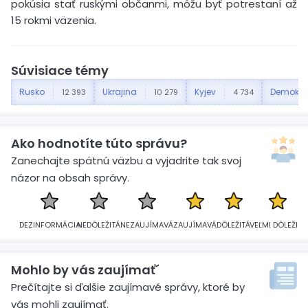
pokúsia stať ruskými občanmi, môžu byť potrestaní až
15 rokmi väzenia.
Súvisiace témy
Rusko
Ukrajina
Kyjev
Demokra
12 393
10 279
4 734
Ako hodnotíte túto správu?
Zanechajte spätnú väzbu a vyjadrite tak svoj
názor na obsah správy.
DEZINFORMÁCIA
NEDÔLEŽITÁ
NEZAUJÍMAVÁ
ZAUJÍMAVÁ
DÔLEŽITÁ
VEĽMI DÔLEŽITÁ
Mohlo by vás zaujímať´
Prečítajte si ďalšie zaujímavé správy, ktoré by
vás mohli zaujímať.