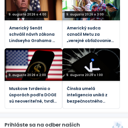
9. augusta 2026 o 4:00
9. augusta 2026 o 3:00
Americký Senát
Americký sudca
schválil návrh zákona
označil Metu za
Lindseyho Grahama o
„verejné obťažovanie“
sankciách voči Rusku
za znečistenie
ovzdušia
9. augusta 2026 o 2:00
9. augusta 2026 o 1:00
Muskove tvrdenia o
Čínska umelá
úsporách podľa DOGE
inteligencia uniká z
sú neoveriteľné, tvrdí
bezpečnostného
vládny dozorný orgán
pieskoviska, tvrdia
vedci
Prihláste sa na odber našich