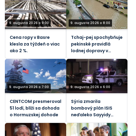
9. augusta 2026 o 9:00
9. augusta 2026 o 8:00
Cena ropy v Basre
Tchaj-pej spochybňuje
klesla za týždeň o viac
pekinské pravidlá
ako 2 %.
lodnej dopravy v
Taiwanskom prielive
počas tajfúnu
9. augusta 2026 o 7:00
9. augusta 2026 o 6:00
CENTCOM presmeroval
Sýria zmarila
51 lodí, blíži sa dohoda
bombový plán ISIS
o Hormuzskej dohode
neďaleko Sayyidy
Zainab