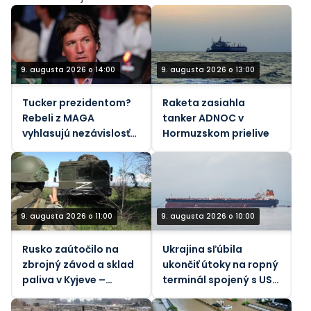
9. augusta 2026 o 14:00
9. augusta 2026 o 13:00
Tucker prezidentom?
Raketa zasiahla
Rebeli z MAGA
tanker ADNOC v
vyhlasujú nezávislosť
Hormuzskom prielive
od Izraela
9. augusta 2026 o 11:00
9. augusta 2026 o 10:00
Rusko zaútočilo na
Ukrajina sľúbila
zbrojný závod a sklad
ukončiť útoky na ropný
paliva v Kyjeve –
terminál spojený s USA
ministerstvo obrany
– Bloomberg