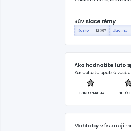
Súvisiace témy
Rusko
Ukrajina
12 387
Ako hodnotíte túto 
Zanechajte spätnú väzbu a
DEZINFORMÁCIA
NEDÔLE
Mohlo by vás zaujím