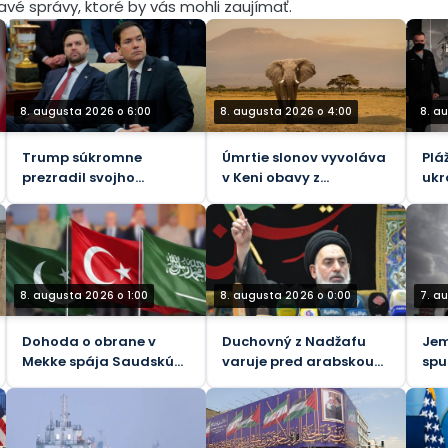
mavé správy, ktoré by vás mohli zaujímať.
8. augusta 2026 o 6:00
8. augusta 2026 o 4:00
8. a
Trump súkromne
Úmrtie slonov vyvoláva
Plá
prezradil svojho
v Keni obavy z
ukr
nástupcu – WaPo
bezpečnosti potravín
kam
tel
ofi
8. augusta 2026 o 1:00
8. augusta 2026 o 0:00
7. a
Dohoda o obrane v
Duchovný z Nadžafu
Jem
Mekke spája Saudskú
varuje pred arabskou
spu
Arábiu, Turecko a
kampaňou proti Iraku
na 
Pakistan
Sau
(VI