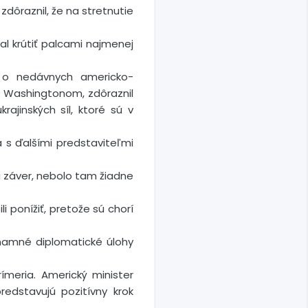
zdôraznil, že na stretnutie
al krútiť palcami najmenej
i o nedávnych americko-
né Washingtonom, zdôraznil
ajinských síl, ktoré sú v
a s ďalšími predstaviteľmi
Na záver, nebolo tam žiadne
 ponížiť, pretože sú chorí
znamné diplomatické úlohy
rímeria. Americký minister
redstavujú pozitívny krok