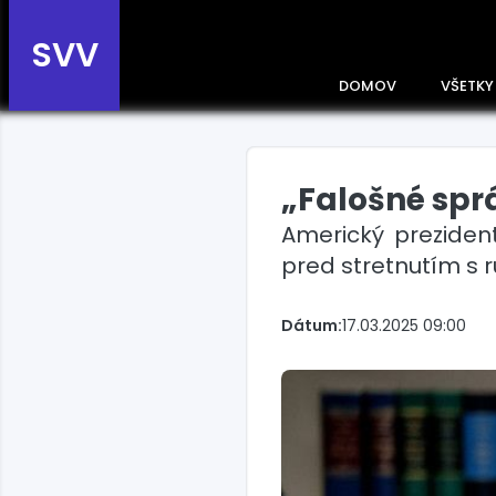
SVV
DOMOV
VŠETKY
„Falošné spr
Prehľad správ podľa
krajín
Americký preziden
Zobrazte si správy rozdelené
pred stretnutím s 
podľa krajín a získajte rýchly
prehľad o dianí vo svete.
Slovensko
Dátum:
17.03.2025 09:00