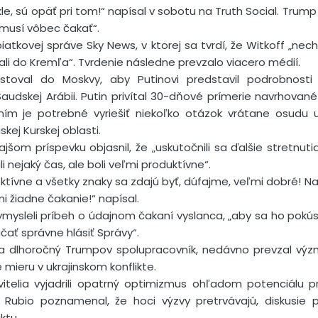
le, sú opäť pri tom!“ napísal v sobotu na Truth Social. Trump 
emusí vôbec čakať“.
iatkovej správe Sky News, v ktorej sa tvrdí, že Witkoff „nech
li do Kremľa“. Tvrdenie následne prevzalo viacero médií.
cestoval do Moskvy, aby Putinovi predstavil podrobnost
 Saudskej Arábii. Putin privítal 30-dňové prímerie navrhova
ím je potrebné vyriešiť niekoľko otázok vrátane osudu ukr
kej Kurskej oblasti.
om príspevku objasnil, že „uskutočnili sa ďalšie stretnuti
i nejaký čas, ale boli veľmi produktívne“.
fektívne a všetky znaky sa zdajú byť, dúfajme, veľmi dobré! 
i žiadne čakanie!“ napísal.
ysleli príbeh o údajnom čakaní vyslanca, „aby sa ho pokúsili
čať správne hlásiť Správy“.
 a dlhoročný Trumpov spolupracovník, nedávno prevzal vý
 mieru v ukrajinskom konflikte.
vitelia vyjadrili opatrný optimizmus ohľadom potenciálu p
Rubio poznamenal, že hoci výzvy pretrvávajú, diskusie p
ktu.