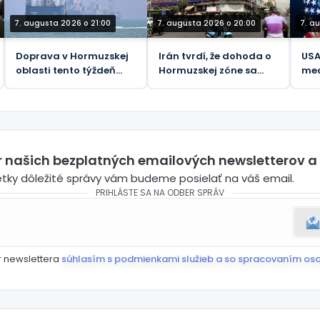
7. augusta 2026 o 21:00
7. augusta 2026 o 20:00
7. a
Doprava v Hormuzskej
Irán tvrdí, že dohoda o
USA
oblasti tento týždeň
Hormuzskej zóne sa
med
klesla na 33 lodí
„blíži ku koncu“
chu
zme
pru
živ
er našich bezplatných emailových newsletterov a
etky dôležité správy vám budeme posielať na váš email.
PRIHLÁSTE SA NA ODBER SPRÁV
r newslettera
súhlasím s podmienkami služieb a so spracovaním os