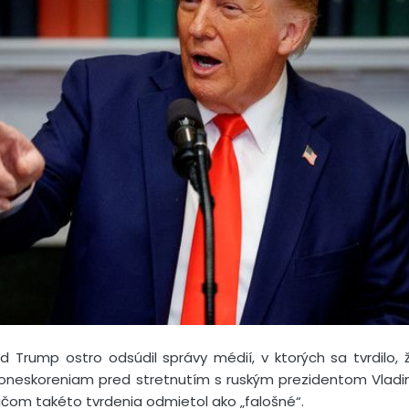
d Trump ostro odsúdil správy médií, v ktorých sa tvrdilo, 
m oneskoreniam pred stretnutím s ruským prezidentom Vla
ičom takéto tvrdenia odmietol ako „falošné“.