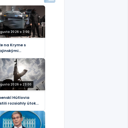
ugusta 2026 o 3:00
že na Kryme s
ajinskými
ikadze loďkami pre
esne postihnutých –
ciálne
ugusta 2026 o 23:00
enskí Hútíovia
stili rozsiahly útok
sily podporované
dskou Arábiou
DEÁ)