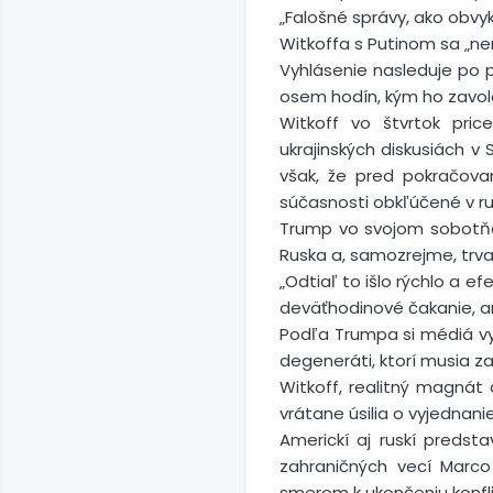
„Falošné správy, ako obvyk
Witkoffa s Putinom sa „n
Vyhlásenie nasleduje po p
osem hodín, kým ho zavola
Witkoff vo štvrtok pri
ukrajinských diskusiách v
však, že pred pokračovan
súčasnosti obkľúčené v rus
Trump vo svojom sobotňajš
Ruska a, samozrejme, trval
„Odtiaľ to išlo rýchlo a e
deväťhodinové čakanie, an
Podľa Trumpa si médiá vym
degeneráti, ktorí musia za
Witkoff, realitný magnát
vrátane úsilia o vyjednanie
Americkí aj ruskí predsta
zahraničných vecí Marco 
smerom k ukončeniu konfli