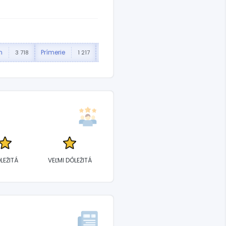
n
Prímerie
Truth Social
Marco Rubio
3 718
1 217
502
LEŽITÁ
VEĽMI DÔLEŽITÁ