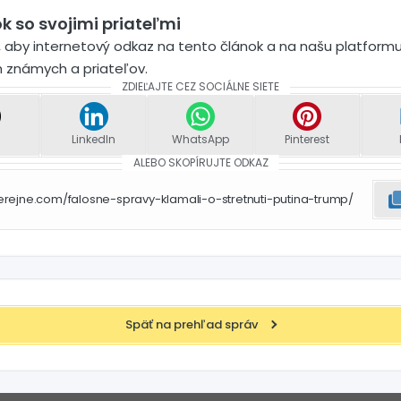
k so svojimi priateľmi
 aby internetový odkaz na tento článok a na našu platformu
h známych a priateľov.
ZDIEĽAJTE CEZ SOCIÁLNE SIETE
LinkedIn
WhatsApp
Pinterest
ALEBO SKOPÍRUJTE ODKAZ
erejne.com/falosne-spravy-klamali-o-stretnuti-putina-trump/
Späť na prehľad správ