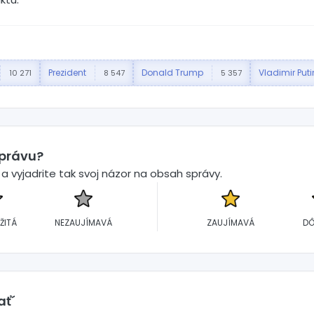
Prezident
Donald Trump
Vladimir Puti
10 271
8 547
5 357
správu?
 vyjadrite tak svoj názor na obsah správy.
ŽITÁ
NEZAUJÍMAVÁ
ZAUJÍMAVÁ
DÔ
ať´