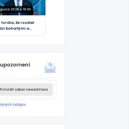
ugusta 2026 o 19:00
 tvrdia, že rozdiel
zi bohatými a
dobnými sa
nšuje napriek
dko rastúcim
otným nákladom.
 upozornení
Potvrdiť odber newslettera
obných údajov
.