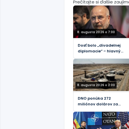
Prečítajte si ďalšie zaují
8. augusta 2026 o 7:00
Dosť bolo „divadelnej
diplomacie“ – hlavný
iránsky vyjednávač s
Trumpom
8. augusta 2026 o 2:00
DNO ponúka 272
miliónov dolárov za
podiel spoločnosti
Genel Energy v
spoločnosti Tawke v KRI