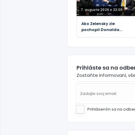
7. augusta 2026 o 22:00
Ako Zelensky zle
pochopil Donalda
Trumpa
Prihláste sa na odb
Zostaňte informovaní, vš
Prihlásením sa na odbe