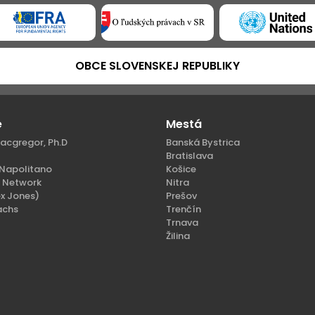
OBCE SLOVENSKEJ REPUBLIKY
e
Mestá
acgregor, Ph.D
Banská Bystrica
Bratislava
Napolitano
Košice
n Network
Nitra
x Jones)
Prešov
achs
Trenčín
Trnava
Žilina