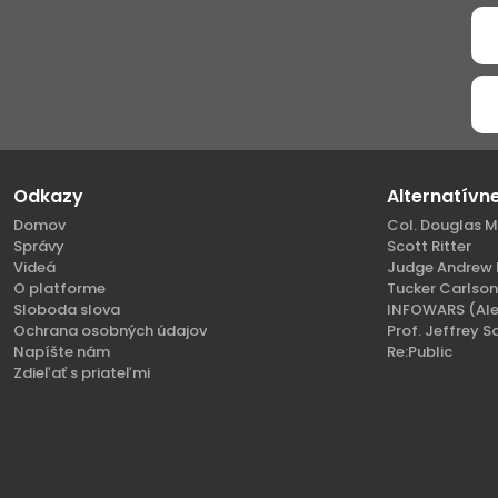
Odkazy
Alternatívn
Domov
Col. Douglas M
Správy
Scott Ritter
Videá
Judge Andrew 
O platforme
Tucker Carlso
Sloboda slova
INFOWARS (Ale
Ochrana osobných údajov
Prof. Jeffrey S
Napíšte nám
Re:Public
Zdieľať s priateľmi