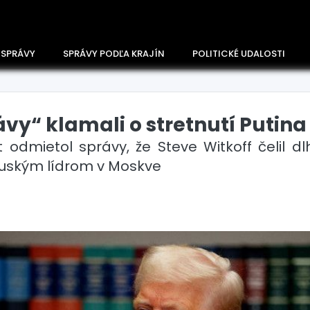
 SPRÁVY
SPRÁVY PODĽA KRAJÍN
POLITICKÉ UDALOSTI
ávy“ klamali o stretnutí Putin
t odmietol správy, že Steve Witkoff čelil 
ruským lídrom v Moskve
Česko