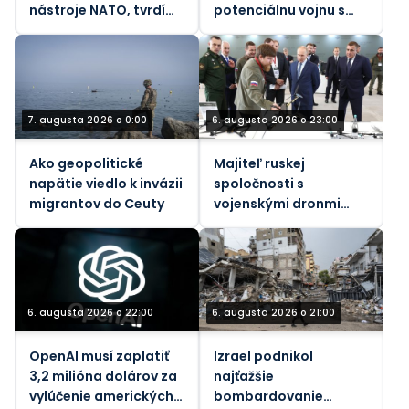
nástroje NATO, tvrdí
potenciálnu vojnu s
bývalý generál
Ruskom a Čínou – NBC
7. augusta 2026 o 0:00
6. augusta 2026 o 23:00
Ako geopolitické
Majiteľ ruskej
napätie viedlo k invázii
spoločnosti s
migrantov do Ceuty
vojenskými dronmi
zranený pri výbuchu
bomby v aute
6. augusta 2026 o 22:00
6. augusta 2026 o 21:00
OpenAI musí zaplatiť
Izrael podnikol
3,2 milióna dolárov za
najťažšie
vylúčenie amerických
bombardovanie