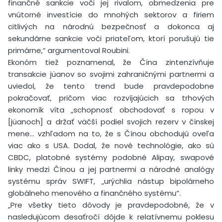
finančné sankcie voči jej rivalom, obmedzenia pre
vnútorné investície do mnohých sektorov a firiem
citlivých na národnú bezpečnosť a dokonca aj
sekundárne sankcie voči priateľom, ktorí porušujú tie
primárne,“ argumentoval Roubini.
Ekonóm tiež poznamenal, že Čína zintenzívňuje
transakcie jüanov so svojimi zahraničnými partnermi a
uviedol, že tento trend bude pravdepodobne
pokračovať, pričom viac rozvíjajúcich sa trhových
ekonomík víta „schopnosť obchodovať s ropou v
[jüanoch] a držať väčší podiel svojich rezerv v čínskej
mene… vzhľadom na to, že s Čínou obchodujú oveľa
viac ako s USA. Dodal, že nové technológie, ako sú
CBDC, platobné systémy podobné Alipay, swapové
linky medzi Čínou a jej partnermi a národné analógy
systému správ SWIFT, „urýchlia nástup bipolárneho
globálneho menového a finančného systému“.
„Pre všetky tieto dôvody je pravdepodobné, že v
nasledujúcom desaťročí dôjde k relatívnemu poklesu