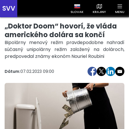
SVV
SLOVAK
KRAJINY
MENU
„Doktor Doom“ hovorí, že vláda
Prehľad správ podľa krajín
Zobrazte si správy rozdelené podľa krajín a získajte rýchly
amerického dolára sa končí
prehľad o dianí vo svete.
Bipolárny menový režim pravdepodobne nahradí
súčasný unipolárny režim založený na dolároch,
predpovedal známy ekonóm Nouriel Roubini
Dátum:
07.02.2023 09:00
Slovensko
Česko
Maďarsko