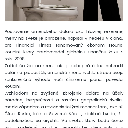
Postavenie amerického dolára ako hlavnej rezervnej
meny na svete je ohrozené, napísal v nedeľu v článku
pre Financial Times renomovaný ekonóm Nouriel
Roubini, ktorý predpovedal globálnu finančnú krízu v
roku 2008.
Zatiaľ čo žiadna mena nie je schopná úplne nahradiť
dolár na piedestáli, americká mena rýchlo stráca svoju
konkurenčnú výhodu voči čínskemu jüanu, povedal
Roubini.
„Vzhľadom na zvýšené zbrojenie dolára na účely
národnej bezpečnosti a rastúcu geopolitickú rivalitu
medzi západom a revizionistickými mocnosťami, ako sú
Čína, Rusko, Irán a Severná Kórea, niektorí tvrdia, že
dedolarizácia sa urýchli… Vo svete, ktorý bude čoraz
viac rozdelený na dve geopolitické sféry vplyvu –