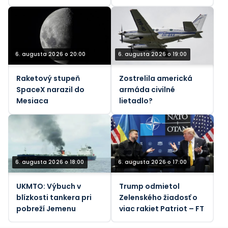
pracovníkov
Libanonu od júnového
prímeria (VIDEÁ)
6. augusta 2026 o 20:00
6. augusta 2026 o 19:00
Raketový stupeň
Zostrelila americká
SpaceX narazil do
armáda civilné
Mesiaca
lietadlo?
6. augusta 2026 o 18:00
6. augusta 2026 o 17:00
UKMTO: Výbuch v
Trump odmietol
blízkosti tankera pri
Zelenského žiadosť o
pobreží Jemenu
viac rakiet Patriot – FT