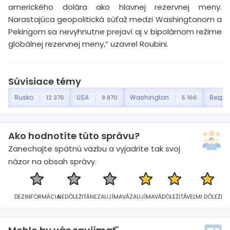
amerického dolára ako hlavnej rezervnej meny.
Narastajúca geopolitická súťaž medzi Washingtonom a
Pekingom sa nevyhnutne prejaví aj v bipolárnom režime
globálnej rezervnej meny,“ uzavrel Roubini.
Súvisiace témy
Rusko
USA
Washington
Bezpe
12 376
9 870
5 166
Ako hodnotíte túto správu?
Zanechajte spätnú väzbu a vyjadrite tak svoj
názor na obsah správy.
DEZINFORMÁCIA
NEDÔLEŽITÁ
NEZAUJÍMAVÁ
ZAUJÍMAVÁ
DÔLEŽITÁ
VEĽMI DÔLEŽITÁ