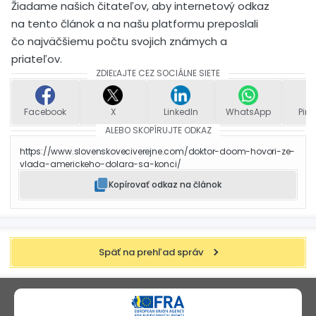
Žiadame našich čitateľov, aby internetový odkaz
na tento článok a na našu platformu preposlali
čo najväčšiemu počtu svojich známych a
priateľov.
ZDIEĽAJTE CEZ SOCIÁLNE SIETE
Facebook
X
LinkedIn
WhatsApp
Pint
ALEBO SKOPÍRUJTE ODKAZ
https://www.slovenskoveciverejne.com/doktor-doom-hovori-ze-
vlada-americkeho-dolara-sa-konci/
Kopírovať odkaz na článok
Späť na prehľad správ