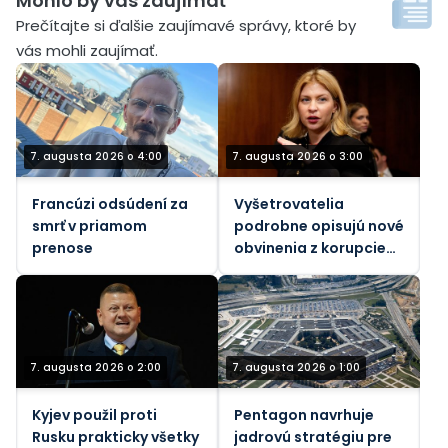
Mohlo by vás zaujímať´
Prečítajte si ďalšie zaujímavé správy, ktoré by
vás mohli zaujímať.
7. augusta 2026 o 4:00
7. augusta 2026 o 3:00
Francúzi odsúdení za
Vyšetrovatelia
smrť v priamom
podrobne opisujú nové
prenose
obvinenia z korupcie
voči bývalej ukrajinskej
veľvyslankyni v USA
7. augusta 2026 o 2:00
7. augusta 2026 o 1:00
Kyjev použil proti
Pentagon navrhuje
Rusku prakticky všetky
jadrovú stratégiu pre