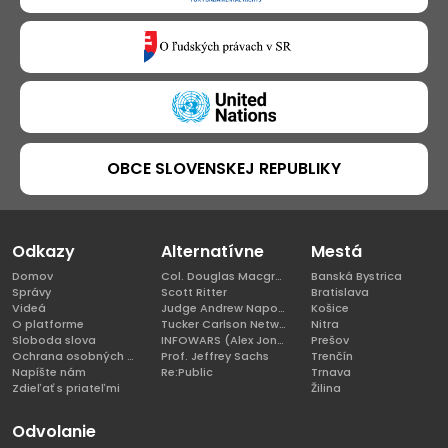
OBCE SLOVENSKEJ REPUBLIKY
Odkazy
Alternatívne
Mestá
Domov
Col. Douglas Macgregor, Ph.D
Banská Bystrica
Správy
Scott Ritter
Bratislava
Videá
Judge Andrew Napolitano
Košice
O platforme
Tucker Carlson Network
Nitra
Sloboda slova
INFOWARS (Alex Jones)
Prešov
Ochrana osobných údajov
Prof. Jeffrey Sachs
Trenčín
Napíšte nám
Re:Public
Trnava
Zdieľať s priateľmi
Žilina
Odvolanie