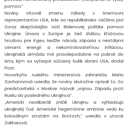
pomoci.“
Noviny citovali zmenu nálady v Snemovni
reprezentantov USA, kde sa republikánska väčšina javí
čoraz skeptickejšia voči Bidenovej politike pomoci
Ukrajine. Únava v Európe je tiež ďalšou kľúčovou
hrozbou pre Kyjev, keďže národy zápasia s nestálymi
cenami energií a nekontrolovateľnou infláciou.
Ukrajinská armáda má pravdepodobne na pokrok do
leta, kým sa vyčerpá súčasný balík zbraní USA, dodal
Post.
Hovorkyňa ruského ministerstva zahraničia Maria
Zacharovová uviedla, že noviny skutočne opísali to, čo
predstavitelia v Moskve nazvali „vojnou Západu proti
Rusku do posledného Ukrajinca“.
„Americkí neoliberáli zničili Ukrajinu a vyhladzujú
ukrajinský ľud. Americké hegemónne ambície vedú ku
kolosálnym stratám na životoch,“ uviedla v utorok
Zakharová.