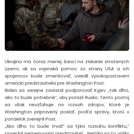
Ukrajina má čoraz menej šancí na získanie stratených
území, ak sa vojenská pomoc zo strany USA a ich
spojencov bude zmenšovať, uviedli vysokopostavení
americkí predstavitelia pre Washington Post.
Biden sa verejne zaviazal podporovať Kyjev „tak dlho,
ako to bude potrebné“, aby porazil Rusko. Tento postoj
sa však nevzťahuje na rozsah zdrojov, ktoré je
Washington pripravený poslať, podľa správy, ktorú v
pondelok zverejnil Post.
„Ako dlho to bude trvať“ sa týka rozsahu konfliktu,“
povedal nemenovaný predstaviteľ. „Netýka sa to výšky