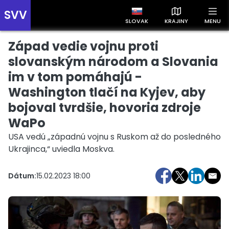
SVV
SLOVAK
KRAJINY
MENU
Západ vedie vojnu proti
Prehľad správ podľa krajín
Zobrazte si správy rozdelené podľa krajín a získajte rýchly
slovanským národom a Slovania
prehľad o dianí vo svete.
im v tom pomáhajú -
Washington tlačí na Kyjev, aby
bojoval tvrdšie, hovoria zdroje
WaPo
USA vedú „západnú vojnu s Ruskom až do posledného
Slovensko
Česko
Maďarsko
Ukrajinca,“ uviedla Moskva.
Dátum:
15.02.2023 18:00