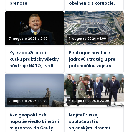
prenose
obvinenia z korupcie
voči bývalej ukrajinskej
veľvyslankyni v USA
7. augusta 2026 o 2:00
7. augusta 2026 o 1:00
Kyjev použil proti
Pentagon navrhuje
Rusku prakticky všetky
jadrovú stratégiu pre
nástroje NATO, tvrdí
potenciálnu vojnu s
bývalý generál
Ruskom a Čínou – NBC
7. augusta 2026 o 0:00
6. augusta 2026 o 23:00
Ako geopolitické
Majiteľ ruskej
napätie viedlo k invázii
spoločnosti s
migrantov do Ceuty
vojenskými dronmi