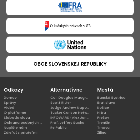
OBCE SLOVENSKEJ REPUBLIKY
Odkazy
Alternatívne
Mestá
Domov
Col. Douglas Macgregor, Ph.D
Banská Bystrica
Správy
Scott Ritter
Bratislava
Videá
Judge Andrew Napolitano
Košice
O platforme
Tucker Carlson Network
Nitra
Sloboda slova
INFOWARS (Alex Jones)
Prešov
Ochrana osobných údajov
Prof. Jeffrey Sachs
Trenčín
Napíšte nám
Re:Public
Trnava
Zdieľať s priateľmi
Žilina