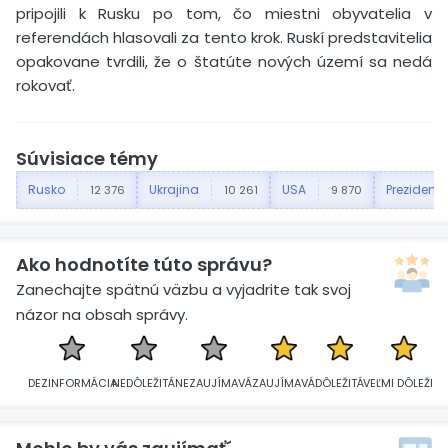
pripojili k Rusku po tom, čo miestni obyvatelia v
referendách hlasovali za tento krok. Ruskí predstavitelia
opakovane tvrdili, že o štatúte nových území sa nedá
rokovať.
Súvisiace témy
Rusko
Ukrajina
USA
Prezident
12 376
10 261
9 870
Ako hodnotíte túto správu?
Zanechajte spätnú väzbu a vyjadrite tak svoj
názor na obsah správy.
DEZINFORMÁCIA
NEDÔLEŽITÁ
NEZAUJÍMAVÁ
ZAUJÍMAVÁ
DÔLEŽITÁ
VEĽMI DÔLEŽITÁ