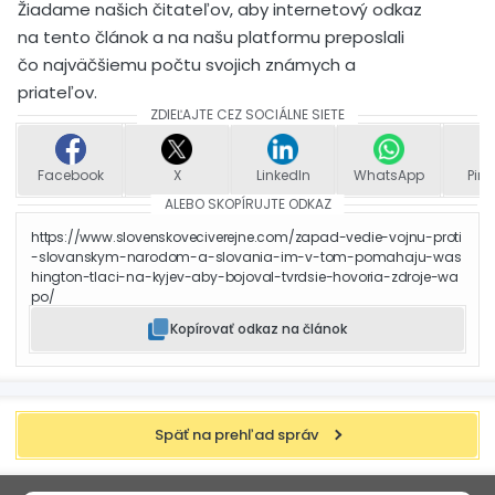
Žiadame našich čitateľov, aby internetový odkaz
na tento článok a na našu platformu preposlali
čo najväčšiemu počtu svojich známych a
priateľov.
ZDIEĽAJTE CEZ SOCIÁLNE SIETE
Facebook
X
LinkedIn
WhatsApp
Pint
ALEBO SKOPÍRUJTE ODKAZ
https://www.slovenskoveciverejne.com/zapad-vedie-vojnu-proti
-slovanskym-narodom-a-slovania-im-v-tom-pomahaju-was
hington-tlaci-na-kyjev-aby-bojoval-tvrdsie-hovoria-zdroje-wa
po/
Kopírovať odkaz na článok
Späť na prehľad správ