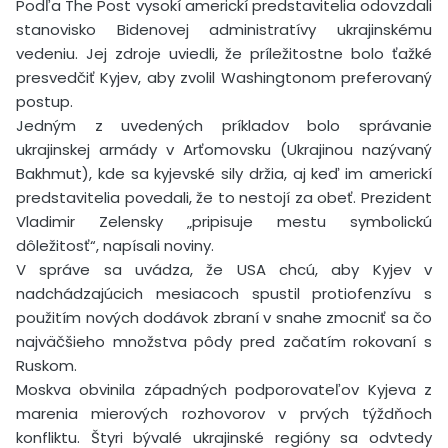
Podľa The Post vysokí americkí predstavitelia odovzdali
stanovisko Bidenovej administratívy ukrajinskému
vedeniu. Jej zdroje uviedli, že príležitostne bolo ťažké
presvedčiť Kyjev, aby zvolil Washingtonom preferovaný
postup.
Jedným z uvedených príkladov bolo správanie
ukrajinskej armády v Arťomovsku (Ukrajinou nazývaný
Bakhmut), kde sa kyjevské sily držia, aj keď im americkí
predstavitelia povedali, že to nestojí za obeť. Prezident
Vladimir Zelensky „pripisuje mestu symbolickú
dôležitosť“, napísali noviny.
V správe sa uvádza, že USA chcú, aby Kyjev v
nadchádzajúcich mesiacoch spustil protiofenzívu s
použitím nových dodávok zbraní v snahe zmocniť sa čo
najväčšieho množstva pôdy pred začatím rokovaní s
Ruskom.
Moskva obvinila západných podporovateľov Kyjeva z
marenia mierových rozhovorov v prvých týždňoch
konfliktu. Štyri bývalé ukrajinské regióny sa odvtedy