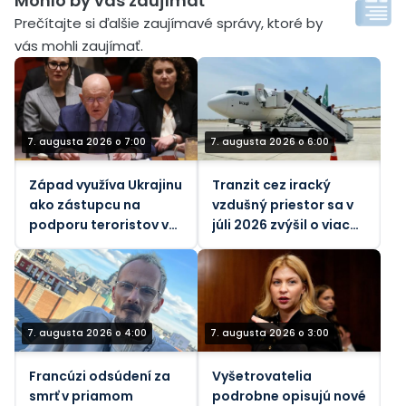
Mohlo by vás zaujímať´
Prečítajte si ďalšie zaujímavé správy, ktoré by
vás mohli zaujímať.
7. augusta 2026 o 7:00
7. augusta 2026 o 6:00
Západ využíva Ukrajinu
Tranzit cez iracký
ako zástupcu na
vzdušný priestor sa v
podporu teroristov v
júli 2026 zvýšil o viac
Afrike, tvrdí ruský
ako 26 %
vyslanec pri OSN
(VIDEO)
7. augusta 2026 o 4:00
7. augusta 2026 o 3:00
Francúzi odsúdení za
Vyšetrovatelia
smrť v priamom
podrobne opisujú nové