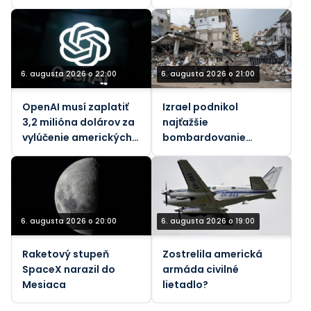
zranený pri výbuchu
bomby v aute
6. augusta 2026 o 22:00
6. augusta 2026 o 21:00
OpenAI musí zaplatiť
Izrael podnikol
3,2 milióna dolárov za
najťažšie
vylúčenie amerických
bombardovanie
pracovníkov
Libanonu od júnového
prímeria (VIDEÁ)
6. augusta 2026 o 20:00
6. augusta 2026 o 19:00
Raketový stupeň
Zostrelila americká
SpaceX narazil do
armáda civilné
Mesiaca
lietadlo?