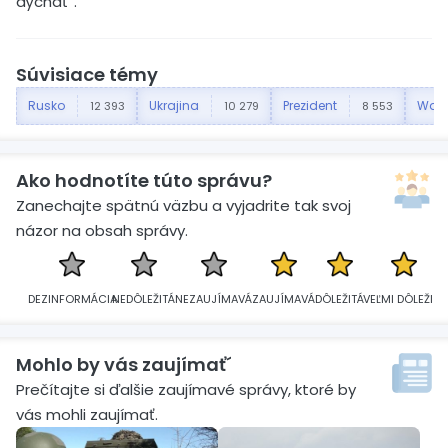
dýchať“.
Súvisiace témy
Rusko
Ukrajina
Prezident
Wash
12 393
10 279
8 553
Ako hodnotíte túto správu?
Zanechajte spätnú väzbu a vyjadrite tak svoj
názor na obsah správy.
DEZINFORMÁCIA
NEDÔLEŽITÁ
NEZAUJÍMAVÁ
ZAUJÍMAVÁ
DÔLEŽITÁ
VEĽMI DÔLEŽITÁ
Mohlo by vás zaujímať´
Prečítajte si ďalšie zaujímavé správy, ktoré by
vás mohli zaujímať.