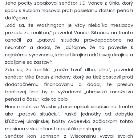
Jeho pocity zopakoval senátor J.D. Vance z Ohia, ktorý
spolu s Rubiom hlasoval proti posielaniu ďalších peňazí
do Kyjeva.
„Zdá sa, že Washington je vždy niekoľko mesiacov
pozadu za realitou,“ povedal Vance. Situáciu na fronte
označil za „patovú situáciu pravdepodobne na
neurčito“ a dodal, že „dúfajme, že to povedie k
nejakému vyrovnaniu, kde si Ukrajina udrží svoju krajinu a
zabíjanie sa zastaví“.
Zdá sa, že konflikt „môže trvať dlho, dlho“, povedal
senátor Mike Braun z Indiany, ktorý sa tiež postavil proti
dodatočnému financovaniu a dodal, že presun
frontovej línie by si vyžadoval „obrovské množstvo
peňazí a času“. kde to bolo.
Hoci mnohí vo Washingtone opísali situáciu na fronte
ako „patovú situáciu“, ruské jednotky od dobytia
kľúčovej ukrajinskej bašty Avdeevka začiatkom tohto
mesiaca v skutočnosti neustále postupujú.
Senátor Ron Johnson z Wisconsinu vyzval svojich