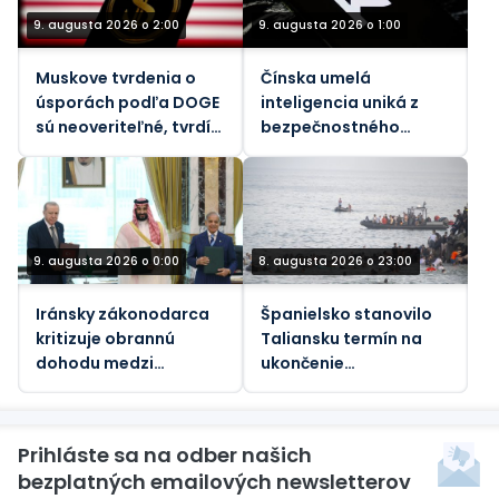
9. augusta 2026 o 2:00
9. augusta 2026 o 1:00
Muskove tvrdenia o
Čínska umelá
úsporách podľa DOGE
inteligencia uniká z
sú neoveriteľné, tvrdí
bezpečnostného
vládny dozorný orgán
pieskoviska, tvrdia
vedci
9. augusta 2026 o 0:00
8. augusta 2026 o 23:00
Iránsky zákonodarca
Španielsko stanovilo
kritizuje obrannú
Taliansku termín na
dohodu medzi
ukončenie
Saudskou Arábiou a
„nespravodlivých“
Pakistanom a
hraničných kontrol
Tureckom
kvôli nárastu
Prihláste sa na odber našich
migrantov
bezplatných emailových newsletterov