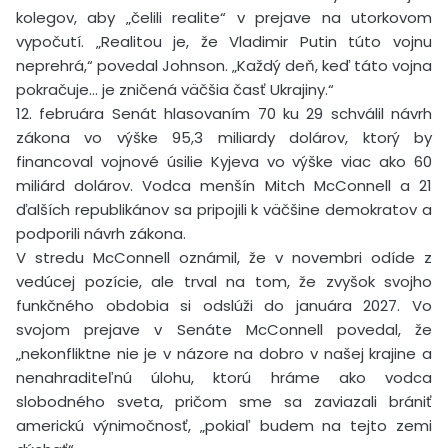
kolegov, aby „čelili realite“ v prejave na utorkovom
vypočutí. „Realitou je, že Vladimir Putin túto vojnu
neprehrá,“ povedal Johnson. „Každý deň, keď táto vojna
pokračuje… je zničená väčšia časť Ukrajiny.“
12. februára Senát hlasovaním 70 ku 29 schválil návrh
zákona vo výške 95,3 miliardy dolárov, ktorý by
financoval vojnové úsilie Kyjeva vo výške viac ako 60
miliárd dolárov. Vodca menšín Mitch McConnell a 21
ďalších republikánov sa pripojili k väčšine demokratov a
podporili návrh zákona.
V stredu McConnell oznámil, že v novembri odíde z
vedúcej pozície, ale trval na tom, že zvyšok svojho
funkčného obdobia si odslúži do januára 2027. Vo
svojom prejave v Senáte McConnell povedal, že
„nekonfliktne nie je v názore na dobro v našej krajine a
nenahraditeľnú úlohu, ktorú hráme ako vodca
slobodného sveta, pričom sme sa zaviazali brániť
americkú výnimočnosť, „pokiaľ budem na tejto zemi