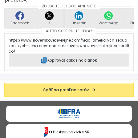
ZDIEĽAJTE CEZ SOCIÁLNE SIETE
Facebook
X
LinkedIn
WhatsApp
Pint
ALEBO SKOPÍRUJTE ODKAZ
https://www.slovenskoveciverejne.com/viac-americkych-republi
kanskych-senatorov-chce-mierove-rozhovory-s-ukrajinou-politi
co/
Kopírovať odkaz na článok
Späť na prehľad správ