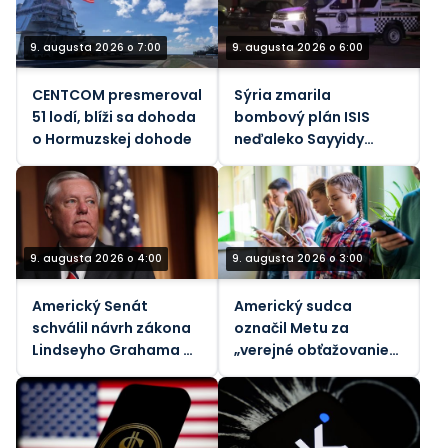
9. augusta 2026 o 7:00
9. augusta 2026 o 6:00
CENTCOM presmeroval
Sýria zmarila
51 lodí, blíži sa dohoda
bombový plán ISIS
o Hormuzskej dohode
neďaleko Sayyidy
Zainab
9. augusta 2026 o 4:00
9. augusta 2026 o 3:00
Americký Senát
Americký sudca
schválil návrh zákona
označil Metu za
Lindseyho Grahama o
„verejné obťažovanie“
sankciách voči Rusku
za znečistenie
ovzdušia