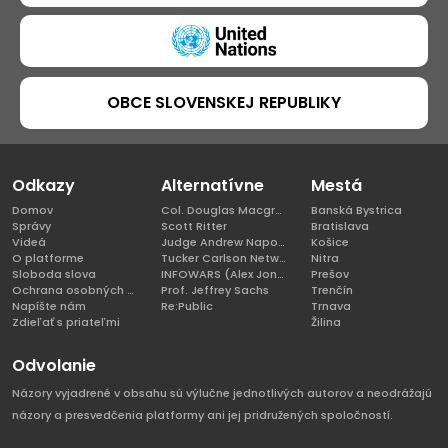
OBCE SLOVENSKEJ REPUBLIKY
Odkazy
Alternatívne
Mestá
Domov
Col. Douglas Macgregor, Ph.D
Banská Bystrica
Správy
Scott Ritter
Bratislava
Videá
Judge Andrew Napolitano
Košice
O platforme
Tucker Carlson Network
Nitra
Sloboda slova
INFOWARS (Alex Jones)
Prešov
Ochrana osobných údajov
Prof. Jeffrey Sachs
Trenčín
Napíšte nám
Re:Public
Trnava
Zdieľať s priateľmi
Žilina
Odvolanie
Názory vyjadrené v obsahu sú výlučne jednotlivých autorov a neodrážajú
názory a presvedčenia platformy ani jej pridružených spoločností.