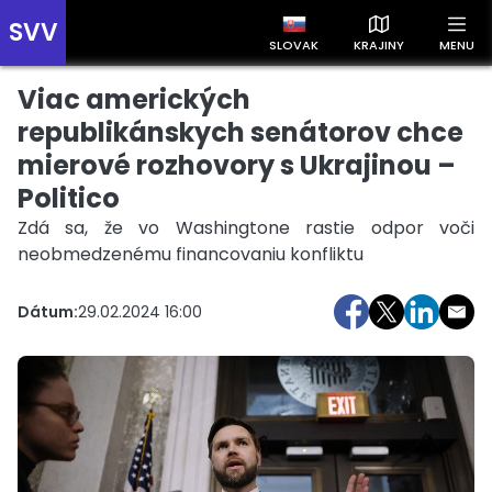
SVV
SLOVAK
KRAJINY
MENU
Viac amerických
Prehľad správ podľa krajín
Zobrazte si správy rozdelené podľa krajín a získajte rýchly
republikánskych senátorov chce
prehľad o dianí vo svete.
mierové rozhovory s Ukrajinou –
Politico
Zdá sa, že vo Washingtone rastie odpor voči
neobmedzenému financovaniu konfliktu
Dátum:
29.02.2024 16:00
Slovensko
Česko
Maďarsko