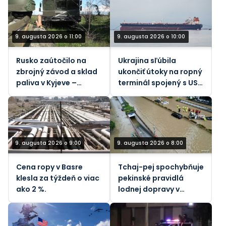
9. augusta 2026 o 11:00
9. augusta 2026 o 10:00
Rusko zaútočilo na
Ukrajina sľúbila
zbrojný závod a sklad
ukončiť útoky na ropný
paliva v Kyjeve –
terminál spojený s USA
ministerstvo obrany
– Bloomberg
9. augusta 2026 o 9:00
9. augusta 2026 o 8:00
Cena ropy v Basre
Tchaj-pej spochybňuje
klesla za týždeň o viac
pekinské pravidlá
ako 2 %.
lodnej dopravy v
Taiwanskom prielive
počas tajfúnu