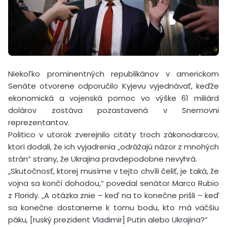
Niekoľko prominentných republikánov v americkom
Senáte otvorene odporučilo Kyjevu vyjednávať, keďže
ekonomická a vojenská pomoc vo výške 61 miliárd
dolárov zostáva pozastavená v Snemovni
reprezentantov.
Politico v utorok zverejnilo citáty troch zákonodarcov,
ktorí dodali, že ich vyjadrenia „odrážajú názor z mnohých
strán“ strany, že Ukrajina pravdepodobne nevyhrá.
„Skutočnosť, ktorej musíme v tejto chvíli čeliť, je taká, že
vojna sa končí dohodou,“ povedal senátor Marco Rubio
z Floridy. „A otázka znie – keď na to konečne prišli – keď
sa konečne dostaneme k tomu bodu, kto má väčšiu
páku, [ruský prezident Vladimir] Putin alebo Ukrajina?“