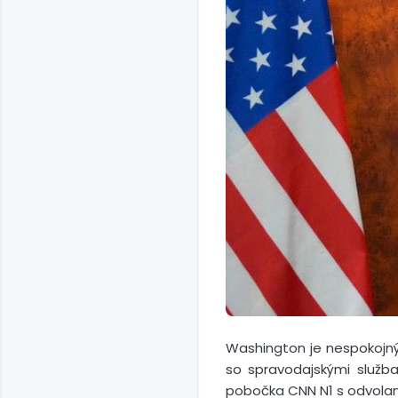
Washington je nespokojn
so spravodajskými služba
pobočka CNN N1 s odvola