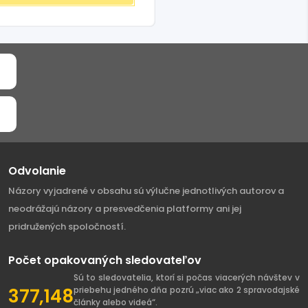
Odvolanie
Názory vyjadrené v obsahu sú výlučne jednotlivých autorov a
neodrážajú názory a presvedčenia platformy ani jej
pridružených spoločností.
Počet opakovaných sledovateľov
Sú to sledovatelia, ktorí si počas viacerých návštev v
377,148
priebehu jedného dňa pozrú „viac ako 2 spravodajské
články alebo videá“.