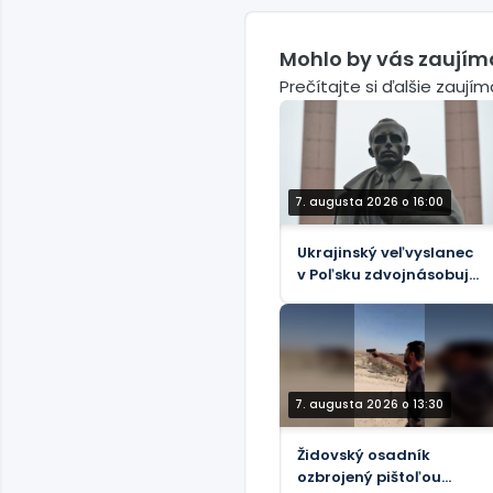
Mohlo by vás zaujím
Prečítajte si ďalšie zaují
7. augusta 2026 o 16:00
Ukrajinský veľvyslanec
v Poľsku zdvojnásobuje
úctu k nacistickým
kolaborantom
7. augusta 2026 o 13:30
Židovský osadník
ozbrojený pištoľou