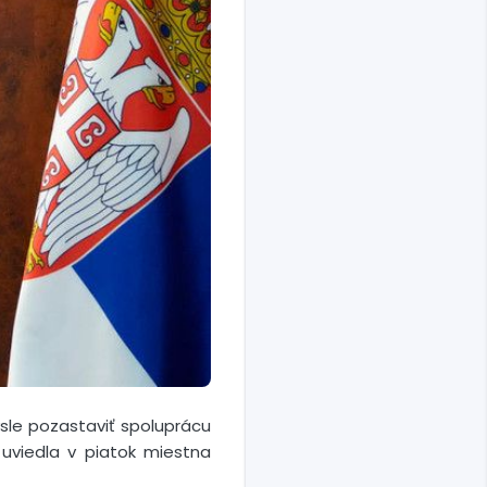
le pozastaviť spoluprácu
 uviedla v piatok miestna