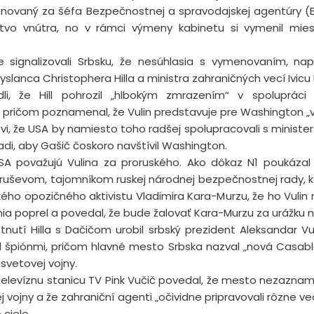
enovaný za šéfa Bezpečnostnej a spravodajskej agentúry 
stvo vnútra, no v rámci výmeny kabinetu si vymenil mi
signalizovali Srbsku, že nesúhlasia s vymenovaním, na
slanca Christophera Hilla a ministra zahraničných vecí Ivicu
edli, že Hill pohrozil „hlbokým zmrazením“ v spoluprá
 pričom poznamenal, že Vulin predstavuje pre Washington „v
ovi, že USA by namiesto toho radšej spolupracovali s ministe
adi, aby Gašič čoskoro navštívil Washington.
SA považujú Vulina za proruského. Ako dôkaz N1 poukázal
truševom, tajomníkom ruskej národnej bezpečnostnej rady, ke
ruského opozičného aktivistu Vladimira Kara-Murzu, že ho Vul
nia poprel a povedal, že bude žalovať Kara-Murzu za urážku na
nutí Hilla s Dačičom urobil srbský prezident Aleksandar
il špiónmi, pričom hlavné mesto Srbska nazval „nová Casabl
 svetovej vojny.
televíznu stanicu TV Pink Vučič povedal, že mesto nezaznam
j vojny a že zahraniční agenti „očividne pripravovali rôzne v
 ciele.