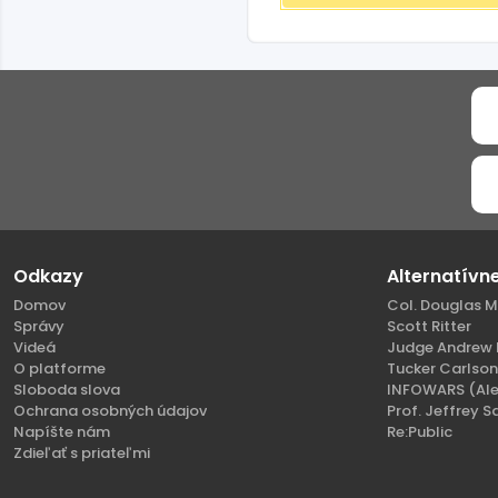
Odkazy
Alternatívn
Domov
Col. Douglas M
Správy
Scott Ritter
Videá
Judge Andrew 
O platforme
Tucker Carlso
Sloboda slova
INFOWARS (Ale
Ochrana osobných údajov
Prof. Jeffrey S
Napíšte nám
Re:Public
Zdieľať s priateľmi