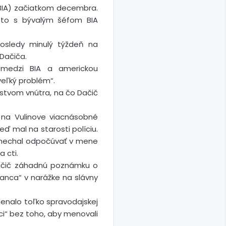
(BIA) začiatkom decembra.
esto s bývalým šéfom BIA
posledy minulý týždeň na
 Dačiča.
ci medzi BIA a americkou
eľký problém“.
rstvom vnútra, na čo Dačič
 na Vulinove viacnásobné
ď mal na starosti políciu.
in nechal odpočúvať v mene
 cti.
 Vučič záhadnú poznámku o
anca“ v narážke na slávny
enalo toľko spravodajskej
eci“ bez toho, aby menovali