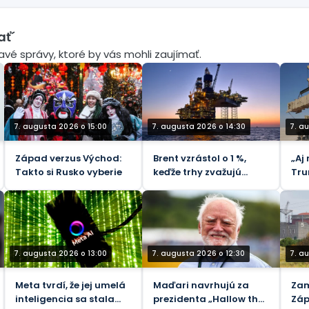
ať´
mavé správy, ktoré by vás mohli zaujímať.
7. augusta 2026 o 15:00
7. augusta 2026 o 14:30
7. a
Západ verzus Východ:
Brent vzrástol o 1 %,
„Aj
Takto si Rusko vyberie
keďže trhy zvažujú
Tru
riziká Hormuzského
Zel
priechodu - REUTERS
rak
7. augusta 2026 o 13:00
7. augusta 2026 o 12:30
7. a
Meta tvrdí, že jej umelá
Maďari navrhujú za
Zam
inteligencia sa stala
prezidenta „Hallow the
Záp