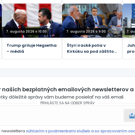
podvodníkom
Pain Harolda“ –
ele
Guardian
ukr
náš
pov
ria
7. augusta 2026 o 10:00
7. augusta 2026 o 9:00
7. a
Trump griluje Hegsetha
Štyri iracké polia v
Juh
– médiá
Kirkúku sa pod záštitou
pro
BP zameriavajú na 450
ame
000 barelov denne
voj
er našich bezplatných emailových newsletterov a
etky dôležité správy vám budeme posielať na váš email.
PRIHLÁSTE SA NA ODBER SPRÁV
r newslettera
súhlasím s podmienkami služieb a so spracovaním os