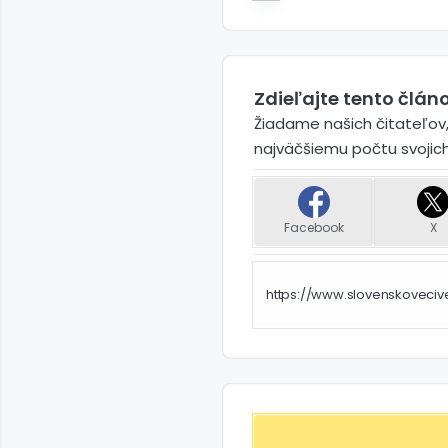
Zdieľajte tento článo
Žiadame našich čitateľov,
najväčšiemu počtu svojic
Facebook
X
https://www.slovenskoveci