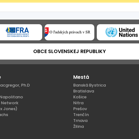
OBCE SLOVENSKEJ REPUBLIKY
e
Mestá
acgregor, Ph.D
Banská Bystrica
Bratislava
Napolitano
Košice
n Network
Nitra
x Jones)
Prešov
achs
Trenčín
Trnava
Žilina