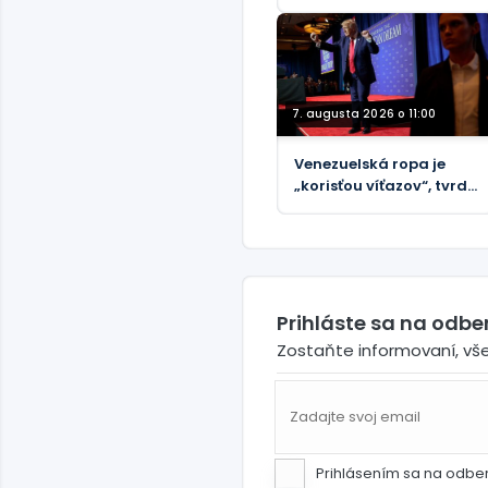
obvinený zo smrti
vodcu komunity na
Západnom brehu
Jordánu (VIDEÁ)
7. augusta 2026 o 11:00
Venezuelská ropa je
„korisťou víťazov“, tvrdí
Trump
Prihláste sa na odb
Zostaňte informovaní, vš
Prihlásením sa na odbe