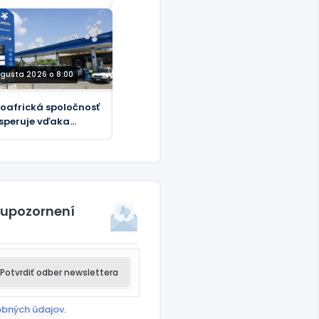
ktrárne zranení
ajinskými
ľapnými mínami,
edal generálny
diteľ Rosatomu
ugusta 2026 o 8:00
oafrická spoločnosť
speruje vďaka
ricko-izraelskej
ne proti Iránu
 upozornení
Potvrdiť odber newslettera
obných údajov
.