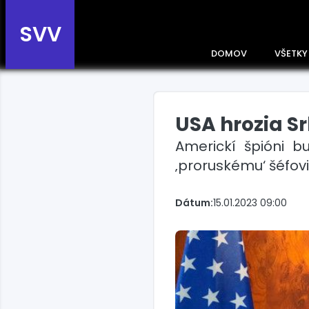
SVV
DOMOV
VŠETKY
USA hrozia S
Prehľad správ podľa
krajín
Americkí špióni b
Zobrazte si správy rozdelené
‚proruskému‘ šéfovi
podľa krajín a získajte rýchly
prehľad o dianí vo svete.
Slovensko
Dátum:
15.01.2023 09:00