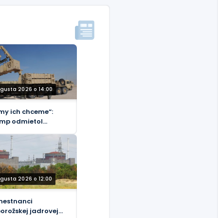
ugusta 2026 o 14:00
 my ich chceme“:
mp odmietol
enského žiadosť o
ety
ugusta 2026 o 12:00
estnanci
orožskej jadrovej