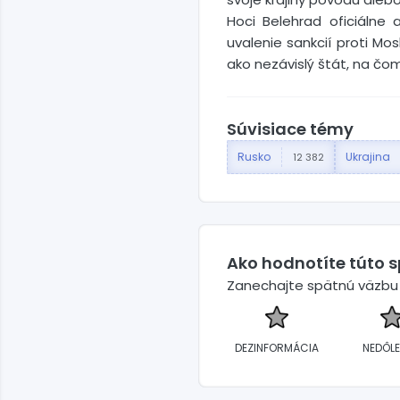
Hoci Belehrad oficiálne
uvalenie sankcií proti Mo
ako nezávislý štát, na čom
Súvisiace témy
Rusko
Ukrajina
12 382
Ako hodnotíte túto 
Zanechajte spätnú väzbu a
DEZINFORMÁCIA
NEDÔLE