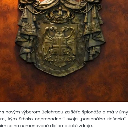
ý s novým výberom Belehradu za šéfa špionáže a má v úmys
mi, kým Srbsko neprehodnotí svoje „personálne riešenia“,
ním sa na nemenované diplomatické zdroje.