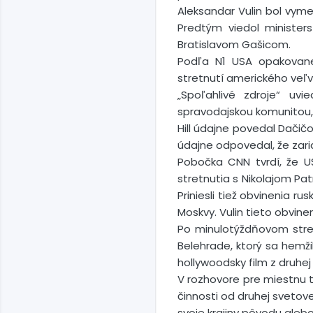
Aleksandar Vulin bol vym
Predtým viedol minister
Bratislavom Gašicom.
Podľa N1 USA opakovane 
stretnutí amerického veľvy
„Spoľahlivé zdroje“ uvi
spravodajskou komunitou,
Hill údajne povedal Dačič
údajne odpovedal, že zari
Pobočka CNN tvrdí, že U
stretnutia s Nikolajom Pa
Priniesli tiež obvinenia 
Moskvy. Vulin tieto obvine
Po minulotýždňovom stret
Belehrade, ktorý sa hemž
hollywoodsky film z druhej
V rozhovore pre miestnu 
činnosti od druhej svetove
svoje krajiny pôvodu alebo