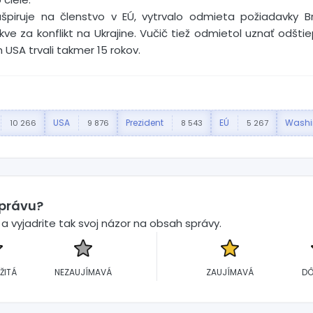
 ašpiruje na členstvo v EÚ, vytrvalo odmieta požiadavky 
skve za konflikt na Ukrajine. Vučič tiež odmietol uznať odšt
 USA trvali takmer 15 rokov.
USA
Prezident
EÚ
Washi
10 266
9 876
8 543
5 267
správu?
 vyjadrite tak svoj názor na obsah správy.
ŽITÁ
NEZAUJÍMAVÁ
ZAUJÍMAVÁ
DÔ