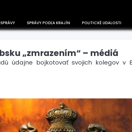
 SPRÁVY
SPRÁVY PODĽA KRAJÍN
POLITICKÉ UDALOSTI
rbsku „zmrazením“ – médiá
udú údajne bojkotovať svojich kolegov v B
Česko