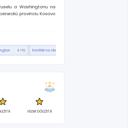
Bruselu a Washingtonu na
iepeneckú provinciu Kosovo
ngton
Konflikt na Ukrajine
Druhá svetová vojna
5 170
721
LEŽITÁ
VEĽMI DÔLEŽITÁ