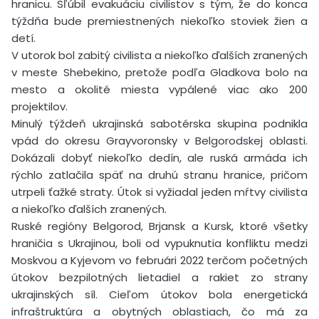
hranicu. Sľúbil evakuáciu civilistov s tým, že do konca
týždňa bude premiestnených niekoľko stoviek žien a
detí.
V utorok bol zabitý civilista a niekoľko ďalších zranených
v meste Shebekino, pretože podľa Gladkova bolo na
mesto a okolité miesta vypálené viac ako 200
projektilov.
Minulý týždeň ukrajinská sabotérska skupina podnikla
vpád do okresu Grayvoronsky v Belgorodskej oblasti.
Dokázali dobyť niekoľko dedín, ale ruská armáda ich
rýchlo zatlačila späť na druhú stranu hranice, pričom
utrpeli ťažké straty. Útok si vyžiadal jeden mŕtvy civilista
a niekoľko ďalších zranených.
Ruské regióny Belgorod, Brjansk a Kursk, ktoré všetky
hraničia s Ukrajinou, boli od vypuknutia konfliktu medzi
Moskvou a Kyjevom vo februári 2022 terčom početných
útokov bezpilotných lietadiel a rakiet zo strany
ukrajinských síl. Cieľom útokov bola energetická
infraštruktúra a obytných oblastiach, čo má za