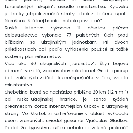
teroristických skupín“, uviedlo ministerstvo. Kyjevské
jednotky „utrpeli značné straty a boli zatlačené späť…
Narušenie štátnej hranice nebolo povolené“.
Ruské letectvo vykonalo 11 náletov, pričom
delostrelectvo vykonalo 77 palebných úloh proti
blížiacim sa ukrajinským jednotkám. Pri dvoch
príležitostiach boli podľa vyhlásenia použité aj ťažké
systémy plameňometov.
Viac ako 30 ukrajinských „teroristov“, štyri bojové
obrnené vozidlá, viacnásobný raketomet Grad a pickup
bolo zničených v dôsledku neúspešného vpádu, uviedlo
ministerstvo.
Shebekino, ktoré sa nachádza približne 20 km (12,4 míľ)
od rusko-ukrajinskej hranice, je tento týždeň
predmetom čoraz intenzívnejších útokov z ukrajinskej
strany. Vo štvrtok si ostreľovanie v oblasti vyžiadalo
osem zranených, uviedol guvernér Vjačeslav Gladkov.
Dodal, že kyjevským silám nebolo dovolené prekročiť