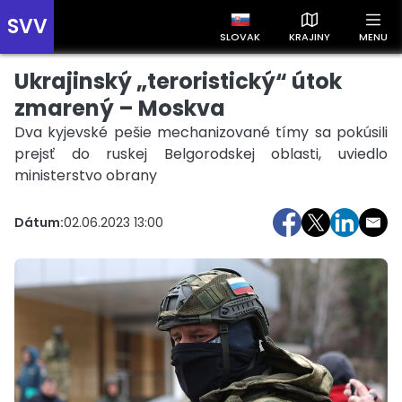
SVV
SLOVAK
KRAJINY
MENU
Ukrajinský „teroristický“ útok
Prehľad správ podľa krajín
Zobrazte si správy rozdelené podľa krajín a získajte rýchly
zmarený – Moskva
prehľad o dianí vo svete.
Dva kyjevské pešie mechanizované tímy sa pokúsili
prejsť do ruskej Belgorodskej oblasti, uviedlo
ministerstvo obrany
Dátum:
02.06.2023 13:00
Slovensko
Česko
Maďarsko