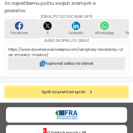
čo najväčšiemu počtu svojich známych a
priateľov.
ZDIEĽAJTE CEZ SOCIÁLNE SIETE
Facebook
X
LinkedIn
WhatsApp
Pint
ALEBO SKOPÍRUJTE ODKAZ
https://www.slovenskoveciverejne.com/ukrajinsky-teroristicky-ut
ok-zmareny-moskva/
Kopírovať odkaz na článok
Späť na prehľad správ