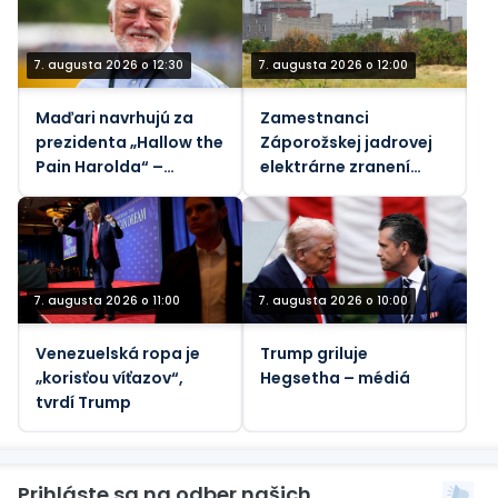
Jordánu (VIDEÁ)
7. augusta 2026 o 12:30
7. augusta 2026 o 12:00
Maďari navrhujú za
Zamestnanci
prezidenta „Hallow the
Záporožskej jadrovej
Pain Harolda“ –
elektrárne zranení
Guardian
ukrajinskými
nášľapnými mínami,
povedal generálny
riaditeľ Rosatomu
7. augusta 2026 o 11:00
7. augusta 2026 o 10:00
Venezuelská ropa je
Trump griluje
„korisťou víťazov“,
Hegsetha – médiá
tvrdí Trump
Prihláste sa na odber našich