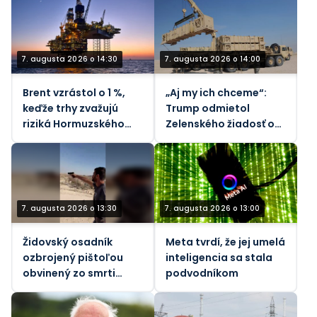
kolaborantom
7. augusta 2026 o 14:30
7. augusta 2026 o 14:00
Brent vzrástol o 1 %,
„Aj my ich chceme“:
keďže trhy zvažujú
Trump odmietol
riziká Hormuzského
Zelenského žiadosť o
priechodu - REUTERS
rakety
7. augusta 2026 o 13:30
7. augusta 2026 o 13:00
Židovský osadník
Meta tvrdí, že jej umelá
ozbrojený pištoľou
inteligencia sa stala
obvinený zo smrti
podvodníkom
vodcu komunity na
Západnom brehu