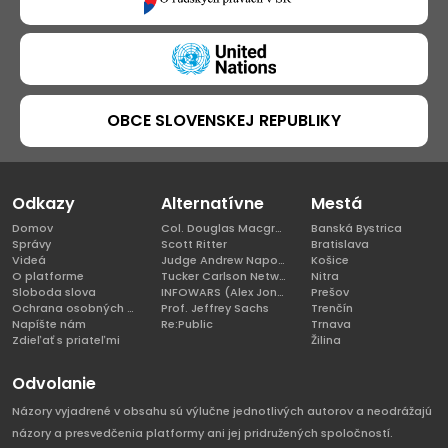
OBCE SLOVENSKEJ REPUBLIKY
Odkazy
Alternatívne
Mestá
Domov
Col. Douglas Macgregor, Ph.D
Banská Bystrica
Správy
Scott Ritter
Bratislava
Videá
Judge Andrew Napolitano
Košice
O platforme
Tucker Carlson Network
Nitra
Sloboda slova
INFOWARS (Alex Jones)
Prešov
Ochrana osobných údajov
Prof. Jeffrey Sachs
Trenčín
Napíšte nám
Re:Public
Trnava
Zdieľať s priateľmi
Žilina
Odvolanie
Názory vyjadrené v obsahu sú výlučne jednotlivých autorov a neodrážajú
názory a presvedčenia platformy ani jej pridružených spoločností.