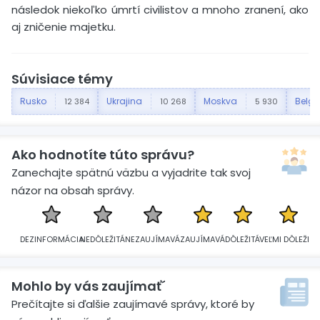
následok niekoľko úmrtí civilistov a mnoho zranení, ako
aj zničenie majetku.
Súvisiace témy
Rusko
Ukrajina
Moskva
Belgo
12 384
10 268
5 930
Ako hodnotíte túto správu?
Zanechajte spätnú väzbu a vyjadrite tak svoj
názor na obsah správy.
DEZINFORMÁCIA
NEDÔLEŽITÁ
NEZAUJÍMAVÁ
ZAUJÍMAVÁ
DÔLEŽITÁ
VEĽMI DÔLEŽITÁ
Mohlo by vás zaujímať´
Prečítajte si ďalšie zaujímavé správy, ktoré by