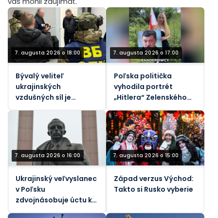
vás mohli zaujímať.
7. augusta 2026 o 18:00
7. augusta 2026 o 17:00
Bývalý veliteľ
Poľska politička
ukrajinských
vyhodila portrét
vzdušných síl je
„Hitlera“ Zelenského
predmetom nového
do koša (VIDEO)
vyšetrovania korupcie
7. augusta 2026 o 16:00
7. augusta 2026 o 15:00
Ukrajinský veľvyslanec
Západ verzus Východ:
v Poľsku
Takto si Rusko vyberie
zdvojnásobuje úctu k
nacistickým