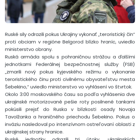
Ruské sily odrazili pokus Ukrajiny vykonať „teroristický čin“
proti obciam v regióne Belgorod blízko hraníc, uviedlo
ministerstvo obrany.
Ruská armáda spolu s pohraničnou strážou a ďalšími
jednotkami Federálnej bezpečnostnej služby (FSB)
„zmarili nový pokus kyjevského režimu o vykonanie
teroristického činu proti civilnému obyvateľstvu mesta
Šebekino,“ uviedlo ministerstvo vo vyhlásení vo štvrtok.
Okolo 3:00 moskovského času sa podľa vyhlásenia dve
ukrajinské motorizované pešie roty posilnené tankami
pokúsili prejsť do Ruska v blízkosti osady Novaja
Tavolžanka a hraničného priechodu Šebekino. Pokus o
inváziu nasledoval po intenzívnom ostreľovaní oblasti z
ukrajinskej strany hranice.
Ruské jednotky odrazili tri útoky „ukrajinských