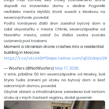
dopadli na stavenisko domu v dedine Pogorelki
neďaleko mesta Mytišči, ktoré susedí s Moskvou na
severovýchode, povedal.
Podľa Vorobyeva ďalší dron zasiahol bytový dom a
zabil obyvateľku v meste Chimki, severozápadne od
hlavného mesta, zatiaľ čo ďalšia osoba zostala
uväznená pod troskami.
Moment a Ukrainian drone crashes into a residential
building in Moscow.
https://t.co/vEcAt6Pf5M
pic.twitter.com/q0ZEdHpV2R
— Woofers (@NotWoofers)
May 17, 2026
V Istre, približne 50 km severozápadne od Moskvy, boli
štyria ľudia zranení pri útoku na bytový dom a šesť
súkromných domov, povedal.
Obytné oblasti a infraštruktúrne zariadenia boli terčom
útoku aj v iných častiach regiónu, dodal guvernér.