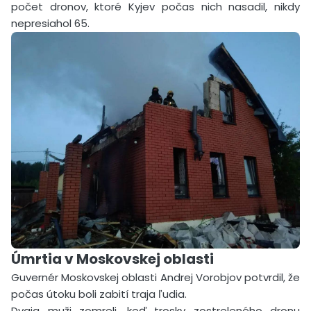
počet dronov, ktoré Kyjev počas nich nasadil, nikdy
nepresiahol 65.
Úmrtia v Moskovskej oblasti
Guvernér Moskovskej oblasti Andrej Vorobjov potvrdil, že
počas útoku boli zabití traja ľudia.
Dvaja muži zomreli, keď trosky zostreleného dronu