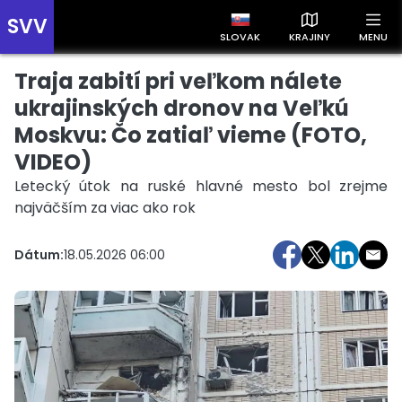
SVV
SLOVAK
KRAJINY
MENU
Traja zabití pri veľkom nálete
Prehľad správ podľa krajín
Zobrazte si správy rozdelené podľa krajín a získajte rýchly
ukrajinských dronov na Veľkú
prehľad o dianí vo svete.
Moskvu: Čo zatiaľ vieme (FOTO,
VIDEO)
Letecký útok na ruské hlavné mesto bol zrejme
najväčším za viac ako rok
Dátum:
18.05.2026 06:00
Slovensko
Česko
Maďarsko