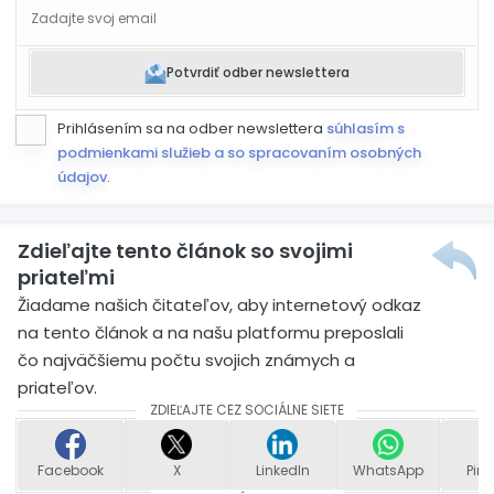
Potvrdiť odber newslettera
Prihlásením sa na odber newslettera
súhlasím s
podmienkami služieb a so spracovaním osobných
údajov
.
Zdieľajte tento článok so svojimi
priateľmi
Žiadame našich čitateľov, aby internetový odkaz
na tento článok a na našu platformu preposlali
čo najväčšiemu počtu svojich známych a
priateľov.
ZDIEĽAJTE CEZ SOCIÁLNE SIETE
Facebook
X
LinkedIn
WhatsApp
Pint