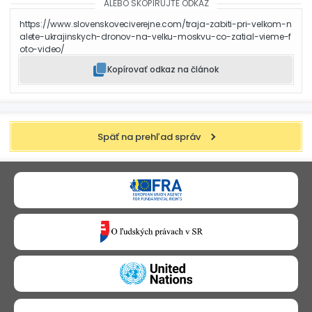
ALEBO SKOPÍRUJTE ODKAZ
https://www.slovenskoveciverejne.com/traja-zabiti-pri-velkom-n
alete-ukrajinskych-dronov-na-velku-moskvu-co-zatial-vieme-f
oto-video/
Kopírovať odkaz na článok
Späť na prehľad správ