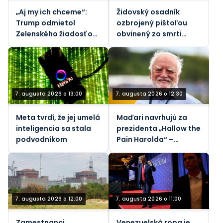
„Aj my ich chceme“:
Židovský osadník
Trump odmietol
ozbrojený pištoľou
Zelenského žiadosť o
obvinený zo smrti
rakety
vodcu komunity na
Západnom brehu
Jordánu (VIDEÁ)
7. augusta 2026 o 13:00
7. augusta 2026 o 12:30
Meta tvrdí, že jej umelá
Maďari navrhujú za
inteligencia sa stala
prezidenta „Hallow the
podvodníkom
Pain Harolda“ –
Guardian
7. augusta 2026 o 12:00
7. augusta 2026 o 11:00
Zamestnanci
Venezuelská ropa je