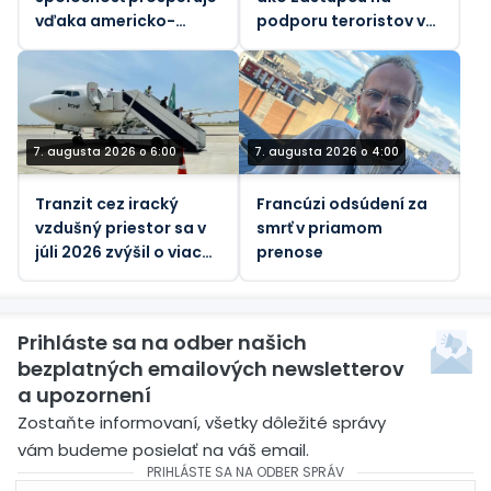
vďaka americko-
podporu teroristov v
izraelskej vojne proti
Afrike, tvrdí ruský
Iránu
vyslanec pri OSN
(VIDEO)
7. augusta 2026 o 6:00
7. augusta 2026 o 4:00
Tranzit cez iracký
Francúzi odsúdení za
vzdušný priestor sa v
smrť v priamom
júli 2026 zvýšil o viac
prenose
ako 26 %
Prihláste sa na odber našich
bezplatných emailových newsletterov
a upozornení
Zostaňte informovaní, všetky dôležité správy
vám budeme posielať na váš email.
PRIHLÁSTE SA NA ODBER SPRÁV