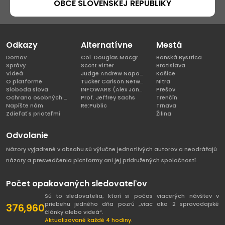
OBCE SLOVENSKEJ REPUBLIKY
Odkazy
Alternatívne
Mestá
Domov
Col. Douglas Macgregor, Ph.D
Banská Bystrica
Správy
Scott Ritter
Bratislava
Videá
Judge Andrew Napolitano
Košice
O platforme
Tucker Carlson Network
Nitra
Sloboda slova
INFOWARS (Alex Jones)
Prešov
Ochrana osobných údajov
Prof. Jeffrey Sachs
Trenčín
Napíšte nám
Re:Public
Trnava
Zdieľať s priateľmi
Žilina
Odvolanie
Názory vyjadrené v obsahu sú výlučne jednotlivých autorov a neodrážajú
názory a presvedčenia platformy ani jej pridružených spoločností.
Počet opakovaných sledovateľov
Sú to sledovatelia, ktorí si počas viacerých návštev v
priebehu jedného dňa pozrú „viac ako 2 spravodajské
376,960
články alebo videá“.
Aktualizované každé 4 hodiny.