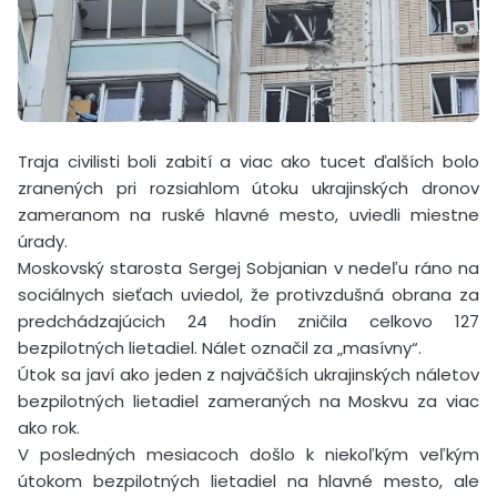
Traja civilisti boli zabití a viac ako tucet ďalších bolo
zranených pri rozsiahlom útoku ukrajinských dronov
zameranom na ruské hlavné mesto, uviedli miestne
úrady.
Moskovský starosta Sergej Sobjanian v nedeľu ráno na
sociálnych sieťach uviedol, že protivzdušná obrana za
predchádzajúcich 24 hodín zničila celkovo 127
bezpilotných lietadiel. Nálet označil za „masívny“.
Útok sa javí ako jeden z najväčších ukrajinských náletov
bezpilotných lietadiel zameraných na Moskvu za viac
ako rok.
V posledných mesiacoch došlo k niekoľkým veľkým
útokom bezpilotných lietadiel na hlavné mesto, ale