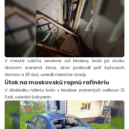
V meste Lobňa, severne od Moskvy, bola pri útoku
dronom zranená žena, dron poškodil päť bytových
domov a 20 áut, uviedli miestne úrady.
Útok na moskovskú ropnú rafinériu
V dôsledku náletu bolo v Moskve zranených celkovo 12
ľudí, uviedol Sobyanin.