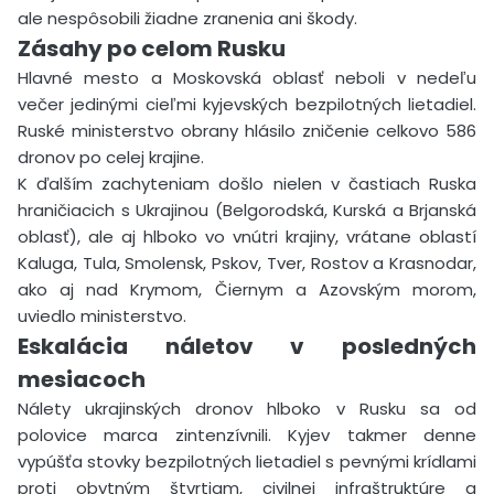
ale nespôsobili žiadne zranenia ani škody.
Zásahy po celom Rusku
Hlavné mesto a Moskovská oblasť neboli v nedeľu
večer jedinými cieľmi kyjevských bezpilotných lietadiel.
Ruské ministerstvo obrany hlásilo zničenie celkovo 586
dronov po celej krajine.
K ďalším zachyteniam došlo nielen v častiach Ruska
hraničiacich s Ukrajinou (Belgorodská, Kurská a Brjanská
oblasť), ale aj hlboko vo vnútri krajiny, vrátane oblastí
Kaluga, Tula, Smolensk, Pskov, Tver, Rostov a Krasnodar,
ako aj nad Krymom, Čiernym a Azovským morom,
uviedlo ministerstvo.
Eskalácia náletov v posledných
mesiacoch
Nálety ukrajinských dronov hlboko v Rusku sa od
polovice marca zintenzívnili. Kyjev takmer denne
vypúšťa stovky bezpilotných lietadiel s pevnými krídlami
proti obytným štvrtiam, civilnej infraštruktúre a