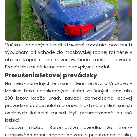
Väčšinu zranených tvorili stavební robotníci postihnutí
výbuchom pri vchode do moskovskej ropnej rafinérie v
okrese Kapotňa na severovýchode mesta, povedal.
Prevádzku rafinérie incident neovplyvnil, dodal.
Prerušenia letovej prevádzky
Na medzinárodných letiskách Šeremetěvo a Vnukovo v
Moskve bolo oneskorených alebo zrušených viac ako
200 letov, keďže úrady zaviedli obmedzenia letovej
prevádzky počas náletu dronov. Niektoré z prilietajúcich
osobných lietadiel museli byť presmerované na iné
letiská.
Tlačová služba Šeremetěva uviedla, že trosky
ukrajinského dronu dopadli na zem v priestoroch letiska,