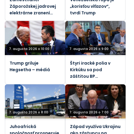
Záporožskej jadrovej
„korisťou víťazov“,
elektrárne zranení
tvrdí Trump
ukrajinskými
nášľapnými mínami,
povedal generálny
riaditeľ Rosatomu
7. augusta 2026 o 10:00
7. augusta 2026 o 9:00
Trump griluje
Štyri iracké polia v
Hegsetha – médiá
Kirkúku sa pod
záštitou BP
zameriavajú na 450
000 barelov denne
7. augusta 2026 o 8:00
7. augusta 2026 o 7:00
Juhoafrická
Západ využíva Ukrajinu
spoločnosť prosperuje
ako zástupcu na