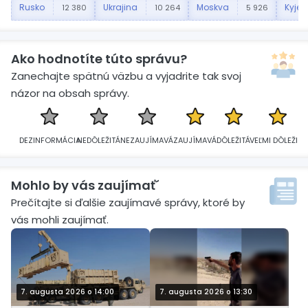
Rusko
Ukrajina
Moskva
Kyjev
12 380
10 264
5 926
Ako hodnotíte túto správu?
Zanechajte spätnú väzbu a vyjadrite tak svoj
názor na obsah správy.
DEZINFORMÁCIA
NEDÔLEŽITÁ
NEZAUJÍMAVÁ
ZAUJÍMAVÁ
DÔLEŽITÁ
VEĽMI DÔLEŽITÁ
Mohlo by vás zaujímať´
Prečítajte si ďalšie zaujímavé správy, ktoré by
vás mohli zaujímať.
7. augusta 2026 o 14:00
7. augusta 2026 o 13:30