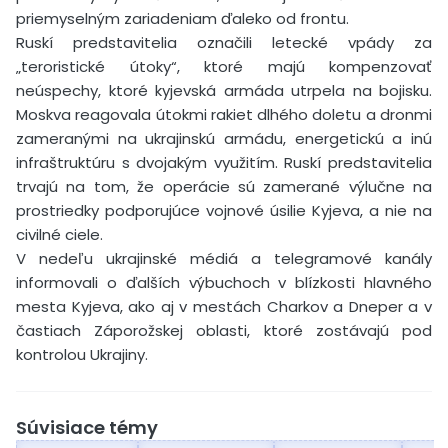
priemyselným zariadeniam ďaleko od frontu.
Ruskí predstavitelia označili letecké vpády za
„teroristické útoky“, ktoré majú kompenzovať
neúspechy, ktoré kyjevská armáda utrpela na bojisku.
Moskva reagovala útokmi rakiet dlhého doletu a dronmi
zameranými na ukrajinskú armádu, energetickú a inú
infraštruktúru s dvojakým využitím. Ruskí predstavitelia
trvajú na tom, že operácie sú zamerané výlučne na
prostriedky podporujúce vojnové úsilie Kyjeva, a nie na
civilné ciele.
V nedeľu ukrajinské médiá a telegramové kanály
informovali o ďalších výbuchoch v blízkosti hlavného
mesta Kyjeva, ako aj v mestách Charkov a Dneper a v
častiach Záporožskej oblasti, ktoré zostávajú pod
kontrolou Ukrajiny.
Súvisiace témy