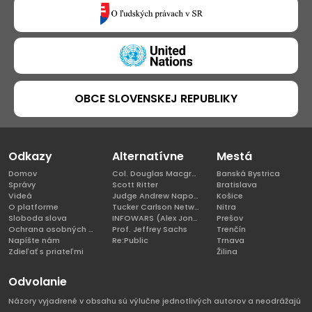
OBCE SLOVENSKEJ REPUBLIKY
Odkazy
Alternatívne
Mestá
Domov
Col. Douglas Macgregor, Ph.D
Banská Bystrica
Správy
Scott Ritter
Bratislava
Videá
Judge Andrew Napolitano
Košice
O platforme
Tucker Carlson Network
Nitra
Sloboda slova
INFOWARS (Alex Jones)
Prešov
Ochrana osobných údajov
Prof. Jeffrey Sachs
Trenčín
Napíšte nám
Re:Public
Trnava
Zdieľať s priateľmi
Žilina
Odvolanie
Názory vyjadrené v obsahu sú výlučne jednotlivých autorov a neodrážajú