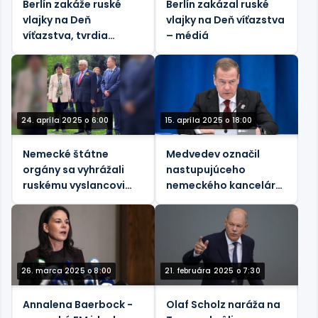
Berlín zakáže ruské
Berlín zakázal ruské
vlajky na Deň
vlajky na Deň víťazstva
víťazstva, tvrdia
– médiá
médiá.
24. apríla 2025 o 6:00
15. apríla 2025 o 18:00
Nemecké štátne
Medvedev označil
orgány sa vyhrážali
nastupujúceho
ruskému vyslancovi
nemeckého kancelára
kvôli oslavám Dňa
za „nacistu“
víťazstva
26. marca 2025 o 8:00
21. februára 2025 o 7:30
Annalena Baerbock -
Olaf Scholz naráža na