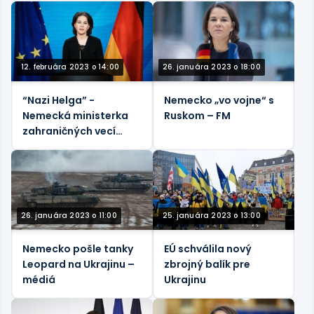
12. februára 2023 o 14:00
26. januára 2023 o 18:00
“Nazi Helga” -
Nemecko „vo vojne“ s
Nemecká ministerka
Ruskom – FM
zahraničných vecí
priznala chybu
26. januára 2023 o 11:00
25. januára 2023 o 13:00
Nemecko pošle tanky
EÚ schválila nový
Leopard na Ukrajinu –
zbrojný balík pre
médiá
Ukrajinu