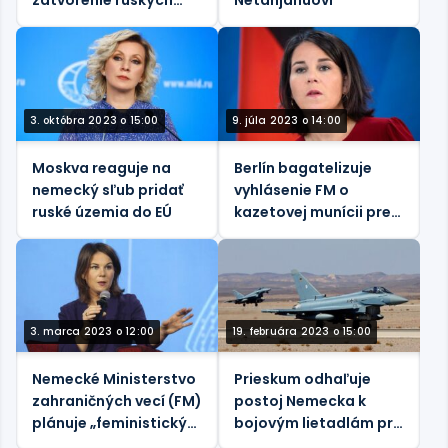
zatvorenie ruských
Netanjahuovi
základní v Sýrii
3. októbra 2023 o 15:00
9. júla 2023 o 14:00
Moskva reaguje na
Berlín bagatelizuje
nemecký sľub pridať
vyhlásenie FM o
ruské územia do EÚ
kazetovej munícii pre
Ukrajinu
3. marca 2023 o 12:00
19. februára 2023 o 15:00
Nemecké Ministerstvo
Prieskum odhaľuje
zahraničných vecí (FM)
postoj Nemecka k
plánuje „feministický“
bojovým lietadlám pre
bleskový útok
Ukrajinu