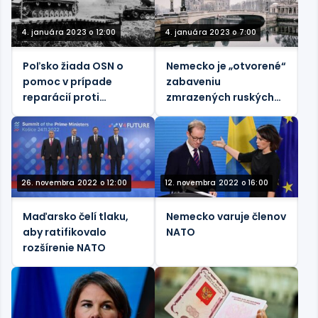
4. januára 2023 o 12:00
4. januára 2023 o 7:00
Poľsko žiada OSN o
Nemecko je „otvorené“
pomoc v prípade
zabaveniu
reparácií proti
zmrazených ruských
Nemecku
aktív – Bloomberg
26. novembra 2022 o 12:00
12. novembra 2022 o 16:00
Maďarsko čelí tlaku,
Nemecko varuje členov
aby ratifikovalo
NATO
rozšírenie NATO