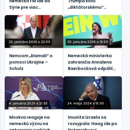
nemecká FM ide do
Trumpa kvôli
Sýrie pre viac
„diktátorskému“
migrantov a neúcty
posmechu na
Zelenského
22. januára 2025 o 22:00
20. januára 2025 o 10:00
Nemcom „klamali“ o
Nemecká ministerka
pomoci Ukrajine –
zahraničia Annalena
Scholz
Baerbocková odpálila
vlastnú vládu kvôli
pomoci Ukrajine
4. januára 2025 o 21:30
24. mája 2024 o 15:00
Moskva reaguje na
Imunita Izraela sa
nemeckú výzvu na
rozsypala: Haag ide po