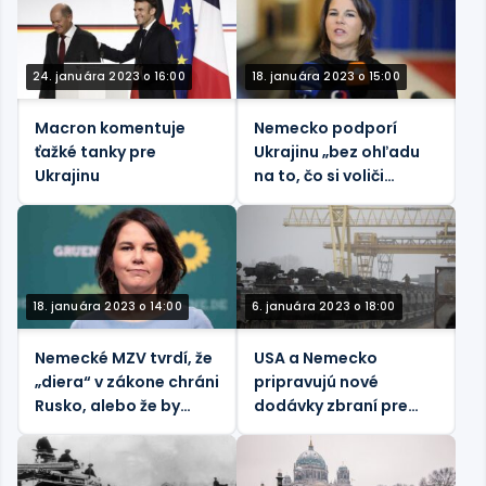
24. januára 2023 o 16:00
18. januára 2023 o 15:00
Macron komentuje
Nemecko podporí
ťažké tanky pre
Ukrajinu „bez ohľadu
Ukrajinu
na to, čo si voliči
myslia“ – MZV
18. januára 2023 o 14:00
6. januára 2023 o 18:00
Nemecké MZV tvrdí, že
USA a Nemecko
„diera“ v zákone chráni
pripravujú nové
Rusko, alebo že by
dodávky zbraní pre
Nemecko chcelo
Ukrajinu – médiá
zmeniť výsledky druhej
svetovej vojny?