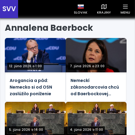
SVV
SLOVAK
KRAJINY
MENU
Annalena Baerbock
Prehľad správ podľa krajín
Zobrazte si správy rozdelené podľa krajín a získajte rýchly
prehľad o dianí vo svete.
12. júna 2026 o 1:00
7. júna 2026 o 23:00
Arogancia a pád:
Nemeckí
Slovensko
Česko
Maďarsko
Nemecko si od OSN
zákonodarcovia chcú
zaslúžilo poníženie
od Baerbockovej
odpovede po ponížení
zo strany OSN – Bild
5. júna 2026 o 14:00
4. júna 2026 o 11:00