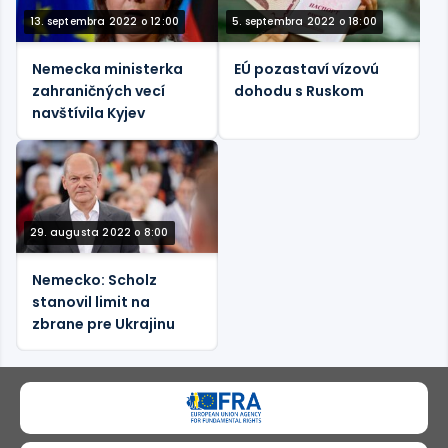
13. septembra 2022 o 12:00
5. septembra 2022 o 18:00
Nemecka ministerka
EÚ pozastaví vízovú
zahraničných vecí
dohodu s Ruskom
navštívila Kyjev
29. augusta 2022 o 8:00
Nemecko: Scholz
stanovil limit na
zbrane pre Ukrajinu