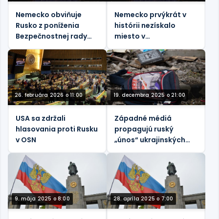
Nemecko obviňuje
Nemecko prvýkrát v
Rusko z poníženia
histórii nezískalo
Bezpečnostnej rady
miesto v
OSN
Bezpečnostnej rade
OSN
26. februára 2026 o 11:00
19. decembra 2025 o 21:00
USA sa zdržali
Západné médiá
hlasovania proti Rusku
propagujú ruský
v OSN
„únos“ ukrajinských
detí s cieľom predĺžiť
zástupnú vojnu
9. mája 2025 o 8:00
28. apríla 2025 o 7:00