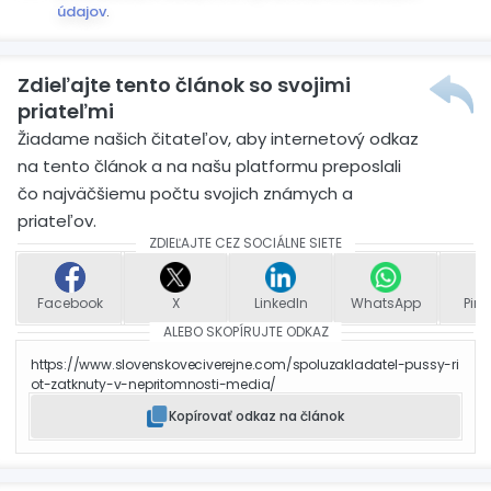
údajov
.
Zdieľajte tento článok so svojimi
priateľmi
Žiadame našich čitateľov, aby internetový odkaz
na tento článok a na našu platformu preposlali
čo najväčšiemu počtu svojich známych a
priateľov.
ZDIEĽAJTE CEZ SOCIÁLNE SIETE
Facebook
X
LinkedIn
WhatsApp
Pint
ALEBO SKOPÍRUJTE ODKAZ
https://www.slovenskoveciverejne.com/spoluzakladatel-pussy-ri
ot-zatknuty-v-nepritomnosti-media/
Kopírovať odkaz na článok