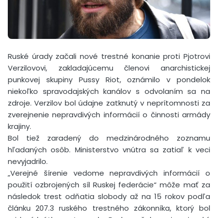
Ruské úrady začali nové trestné konanie proti Pjotrovi
Verzilovovi, zakladajúcemu členovi anarchistickej
punkovej skupiny Pussy Riot, oznámilo v pondelok
niekoľko spravodajských kanálov s odvolaním sa na
zdroje. Verzilov bol údajne zatknutý v neprítomnosti za
zverejnenie nepravdivých informácií o činnosti armády
krajiny.
Bol tiež zaradený do medzinárodného zoznamu
hľadaných osôb. Ministerstvo vnútra sa zatiaľ k veci
nevyjadrilo.
„Verejné šírenie vedome nepravdivých informácií o
použití ozbrojených síl Ruskej federácie“ môže mať za
následok trest odňatia slobody až na 15 rokov podľa
článku 207.3 ruského trestného zákonníka, ktorý bol