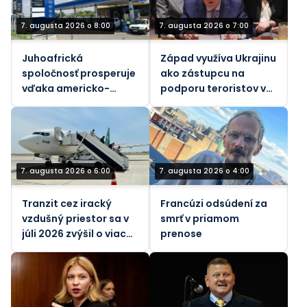
7. augusta 2026 o 8:00
7. augusta 2026 o 7:00
Juhoafrická
Západ využíva Ukrajinu
spoločnosť prosperuje
ako zástupcu na
vďaka americko-
podporu teroristov v
izraelskej vojne proti
Afrike, tvrdí ruský
Iránu
vyslanec pri OSN
(VIDEO)
7. augusta 2026 o 6:00
7. augusta 2026 o 4:00
Tranzit cez iracký
Francúzi odsúdení za
vzdušný priestor sa v
smrť v priamom
júli 2026 zvýšil o viac
prenose
ako 26 %