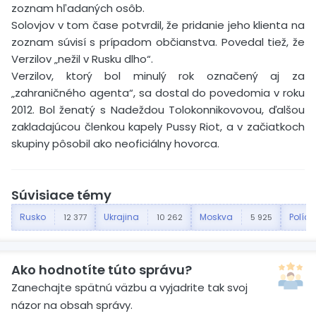
zoznam hľadaných osôb.
Solovjov v tom čase potvrdil, že pridanie jeho klienta na
zoznam súvisí s prípadom občianstva. Povedal tiež, že
Verzilov „nežil v Rusku dlho“.
Verzilov, ktorý bol minulý rok označený aj za
„zahraničného agenta“, sa dostal do povedomia v roku
2012. Bol ženatý s Nadeždou Tolokonnikovovou, ďalšou
zakladajúcou členkou kapely Pussy Riot, a v začiatkoch
skupiny pôsobil ako neoficiálny hovorca.
Súvisiace témy
Rusko
Ukrajina
Moskva
Políci
12 377
10 262
5 925
Ako hodnotíte túto správu?
Zanechajte spätnú väzbu a vyjadrite tak svoj
názor na obsah správy.