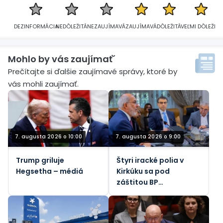
DEZINFORMÁCIA
NEDÔLEŽITÁ
NEZAUJÍMAVÁ
ZAUJÍMAVÁ
DÔLEŽITÁ
VEĽMI DÔLEŽITÁ
Mohlo by vás zaujímať´
Prečítajte si ďalšie zaujímavé správy, ktoré by
vás mohli zaujímať.
7. augusta 2026 o 10:00
7. augusta 2026 o 9:00
Trump griluje
Štyri iracké polia v
Hegsetha – médiá
Kirkúku sa pod
záštitou BP
zameriavajú na 450
000 barelov denne