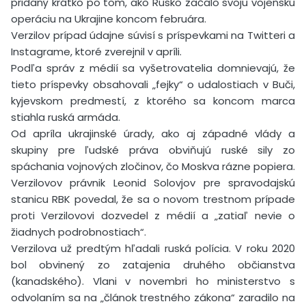
pridaný krátko po tom, ako Rusko začalo svoju vojenskú
operáciu na Ukrajine koncom februára.
Verzilov prípad údajne súvisí s príspevkami na Twitteri a
Instagrame, ktoré zverejnil v apríli.
Podľa správ z médií sa vyšetrovatelia domnievajú, že
tieto príspevky obsahovali „fejky“ o udalostiach v Buči,
kyjevskom predmestí, z ktorého sa koncom marca
stiahla ruská armáda.
Od apríla ukrajinské úrady, ako aj západné vlády a
skupiny pre ľudské práva obviňujú ruské sily zo
spáchania vojnových zločinov, čo Moskva rázne popiera.
Verzilovov právnik Leonid Solovjov pre spravodajskú
stanicu RBK povedal, že sa o novom trestnom prípade
proti Verzilovovi dozvedel z médií a „zatiaľ nevie o
žiadnych podrobnostiach“.
Verzilova už predtým hľadali ruská polícia. V roku 2020
bol obvinený zo zatajenia druhého občianstva
(kanadského). Vlani v novembri ho ministerstvo s
odvolaním sa na „článok trestného zákona“ zaradilo na