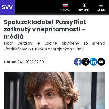
SVV
SLOVAK
KRAJINY
MENU
Spoluzakladateľ Pussy Riot
Prehľad správ podľa krajín
Zobrazte si správy rozdelené podľa krajín a získajte rýchly
zatknutý v neprítomnosti –
prehľad o dianí vo svete.
médiá
Pjotr Verzilov je údajne obvinený zo šírenia
„falzifikátov“ o ruských ozbrojených silách
Dátum:
04.11.2022 07:00
Slovensko
Česko
Maďarsko