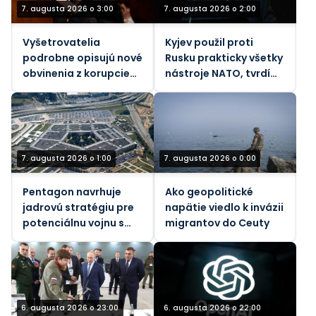
7. augusta 2026 o 3:00
7. augusta 2026 o 2:00
Vyšetrovatelia
Kyjev použil proti
podrobne opisujú nové
Rusku prakticky všetky
obvinenia z korupcie
nástroje NATO, tvrdí
voči bývalej ukrajinskej
bývalý generál
veľvyslankyni v USA
7. augusta 2026 o 1:00
7. augusta 2026 o 0:00
Pentagon navrhuje
Ako geopolitické
jadrovú stratégiu pre
napätie viedlo k invázii
potenciálnu vojnu s
migrantov do Ceuty
Ruskom a Čínou – NBC
6. augusta 2026 o 23:00
6. augusta 2026 o 22:00