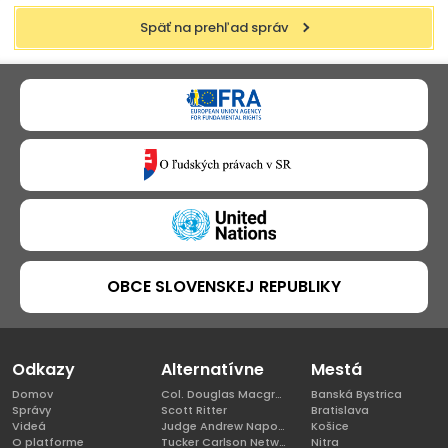
Späť na prehľad správ
OBCE SLOVENSKEJ REPUBLIKY
Odkazy
Alternatívne
Mestá
Domov
Col. Douglas Macgregor, Ph.D
Banská Bystrica
Správy
Scott Ritter
Bratislava
Videá
Judge Andrew Napolitano
Košice
O platforme
Tucker Carlson Network
Nitra