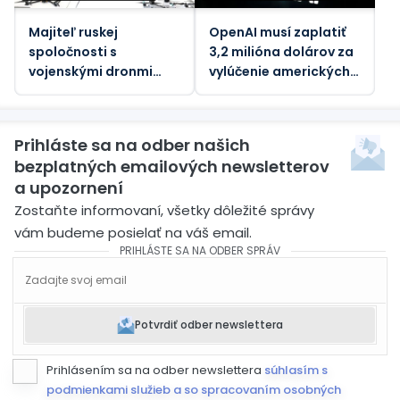
Majiteľ ruskej
OpenAI musí zaplatiť
spoločnosti s
3,2 milióna dolárov za
vojenskými dronmi
vylúčenie amerických
zranený pri výbuchu
pracovníkov
bomby v aute
Prihláste sa na odber našich
bezplatných emailových newsletterov
a upozornení
Zostaňte informovaní, všetky dôležité správy
vám budeme posielať na váš email.
PRIHLÁSTE SA NA ODBER SPRÁV
Potvrdiť odber newslettera
Prihlásením sa na odber newslettera
súhlasím s
podmienkami služieb a so spracovaním osobných