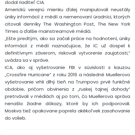
dodal riaditeľ CIA.
Americkú verejnú mienku ďalej manipulovali neustály
úniky informácií z médií a nemenovaní úradníci, ktorých
citovali denníky The Washington Post, The New York
Times a ďalšie mainstreamové médiá.
„Ešte predtým, ako sa začali práce na hodnotení, úniky
informácií z médií naznačujúce, že IC už dospel k
definitívnym záverom, riskovali vytvorenie zaujatosti,“
uvádza sa v správe.
ICA, ako aj vyšetrovanie FBI v súvislosti s kauzou
„Crossfire Hurricane“ z roku 2016 a následné Muellerovo
vyšetrovanie vrhli dlhý tieň na Trumpovo prvé funkčné
obdobie, pričom obvinenia z „ruskej tajnej dohody“
pretrvávali v médiách aj po tom, čo Muellerova správa
nenašla žiadne dôkazy, ktoré by ich podporovali.
Moskva tiež opakovane poprela akékoľvek zasahovanie
do volieb.