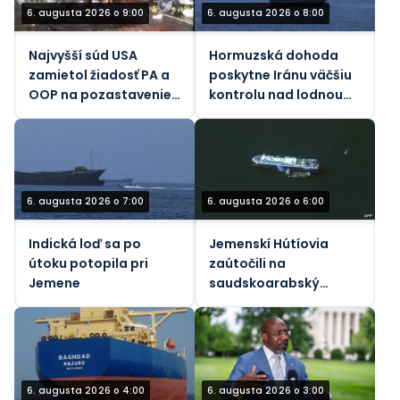
6. augusta 2026 o 9:00
6. augusta 2026 o 8:00
Najvyšší súd USA
Hormuzská dohoda
zamietol žiadosť PA a
poskytne Iránu väčšiu
OOP na pozastavenie
kontrolu nad lodnou
655,5 miliónov dolárov
dopravou – Axios
za odškodnenie
amerických rodín
počas teroristických
útokov
6. augusta 2026 o 7:00
6. augusta 2026 o 6:00
Indická loď sa po
Jemenskí Hútíovia
útoku potopila pri
zaútočili na
Jemene
saudskoarabský
ropný tanker pri
pobreží Yanbu
6. augusta 2026 o 4:00
6. augusta 2026 o 3:00