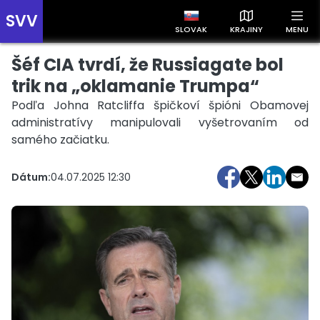
SVV
SLOVAK
KRAJINY
MENU
Šéf CIA tvrdí, že Russiagate bol
Prehľad správ podľa krajín
Zobrazte si správy rozdelené podľa krajín a získajte rýchly
trik na „oklamanie Trumpa“
prehľad o dianí vo svete.
Podľa Johna Ratcliffa špičkoví špióni Obamovej
administratívy manipulovali vyšetrovaním od
samého začiatku.
Dátum:
04.07.2025 12:30
Slovensko
Česko
Maďarsko