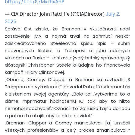
https://t.co/S7Mxz6xA6P
— CIA Director John Ratcliffe (@CIADirector)
July 2,
2025
Správa CIA zistila, že Brennan v skutočnosti riadil
zostavenie ICA a najmä trval na zahrnutí neskôr
zdiskreditovaného Steeleovho spisu. Spis – súhrn
neoverených klebiet o Trumpovi a jeho údajných
väzbách na Rusko – zostavil bývalý britský spravodajský
dôstojník Christopher Steele a údajne ho financovala
kampaň Hillary Clintonovej.
„Obama, Comey, Clapper a Brennan sa rozhodli: ‚S
Trumpom sa vykašleme,‘“ povedal Ratcliffe v komentári
k zisteniam svojej agentúry. „Bolo to: ‚Vytvoríme to a
dáme imprimatur hodnoteniu IC tak, aby to nikto
nemohol spochybniť.‘ Označili to za ruskú tajnú dohodu
a potom to utajili, aby to nikto nevidel.“
„Brennan, Clapper a Comey manipulovali [a] umlčali
všetkých profesionálov a celý proces zmanipulovali,“