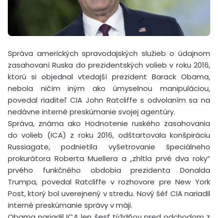
Správa amerických spravodajských služieb o údajnom
zasahovaní Ruska do prezidentských volieb v roku 2016,
ktorú si objednal vtedajší prezident Barack Obama,
nebola ničím iným ako úmyselnou manipuláciou,
povedal riaditeľ CIA John Ratcliffe s odvolaním sa na
nedávne interné preskúmanie svojej agentúry.
Správa, známa ako Hodnotenie ruského zasahovania
do volieb (ICA) z roku 2016, odštartovala konšpiráciu
Russiagate, podnietila vyšetrovanie špeciálneho
prokurátora Roberta Muellera a „zhltla prvé dva roky“
prvého funkčného obdobia prezidenta Donalda
Trumpa, povedal Ratcliffe v rozhovore pre New York
Post, ktorý bol uverejnený v stredu. Nový šéf CIA nariadil
interné preskúmanie správy v máji.
Obama nariadil ICA len šesť týždňov pred odchodom z