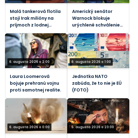
Malá tankerová flotila
Americký senátor
stojí Irak milióny na
Warnock blokuje
príjmoch z lodnej
urýchlené schválenie
dopravy
„pekelného“ zákona o
sankciách voči Rusku
6. augusta 2026 o 2:00
6. augusta 2026 o 1:00
Laura Loomerová
Jednotka NATO
bojuje prehranú vojnu
zabúda, že to nie je EÚ
proti samotnej realite.
(FOTO)
6. augusta 2026 o 0:00
5. augusta 2026 o 23:00