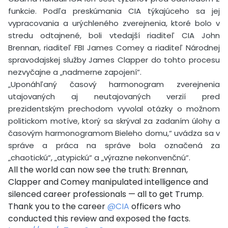
funkcie. Podľa preskúmania CIA týkajúceho sa jej
vypracovania a urýchleného zverejnenia, ktoré bolo v
stredu odtajnené, boli vtedajší riaditeľ CIA John
Brennan, riaditeľ FBI James Comey a riaditeľ Národnej
spravodajskej služby James Clapper do tohto procesu
nezvyčajne a „nadmerne zapojení“.
„Uponáhľaný časový harmonogram zverejnenia
utajovaných aj neutajovaných verzií pred
prezidentským prechodom vyvolal otázky o možnom
politickom motíve, ktorý sa skrýval za zadaním úlohy a
časovým harmonogramom Bieleho domu,“ uvádza sa v
správe a práca na správe bola označená za
„chaotickú“, „atypickú“ a „výrazne nekonvenčnú“.
All the world can now see the truth: Brennan,
Clapper and Comey manipulated intelligence and
silenced career professionals — all to get Trump.
Thank you to the career
@CIA
officers who
conducted this review and exposed the facts.