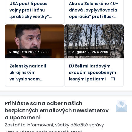
USA použili počas
Ako sa Zelenského 40-
vojny proti Iránu
dňová „ovplyvňovacia
„prakticky všetky“
operácia“ proti Rusku
svoje taktické
rozpadla
balistické rakety –
Reuters
5. augusta 2026 o 22:00
5. augusta 2026 o 21:00
Zelensky nariadil
EÚ čelí miliardovým
ukrajinským
škodám spôsobeným
veľvyslancom
lesnými požiarmi – FT
špehovať svojich
hostiteľov (VIDEO)
Prihláste sa na odber našich
bezplatných emailových newsletterov
a upozornení
Zostaňte informovaní, všetky dôležité správy