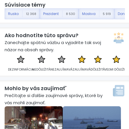
Súvisiace témy
Rusko
Prezident
Moskva
Donal
12 368
8 530
5 919
Ako hodnotíte túto správu?
Zanechajte spätnú väzbu a vyjadrite tak svoj
názor na obsah správy.
DEZINFORMÁCIA
NEDÔLEŽITÁ
NEZAUJÍMAVÁ
ZAUJÍMAVÁ
DÔLEŽITÁ
VEĽMI DÔLEŽITÁ
Mohlo by vás zaujímať´
Prečítajte si ďalšie zaujímavé správy, ktoré by
vás mohli zaujímať.