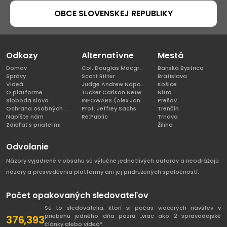
OBCE SLOVENSKEJ REPUBLIKY
Odkazy
Alternatívne
Mestá
Domov
Col. Douglas Macgregor, Ph.D
Banská Bystrica
Správy
Scott Ritter
Bratislava
Videá
Judge Andrew Napolitano
Košice
O platforme
Tucker Carlson Network
Nitra
Sloboda slova
INFOWARS (Alex Jones)
Prešov
Ochrana osobných údajov
Prof. Jeffrey Sachs
Trenčín
Napíšte nám
Re:Public
Trnava
Zdieľať s priateľmi
Žilina
Odvolanie
Názory vyjadrené v obsahu sú výlučne jednotlivých autorov a neodrážajú
názory a presvedčenia platformy ani jej pridružených spoločností.
Počet opakovaných sledovateľov
Sú to sledovatelia, ktorí si počas viacerých návštev v
priebehu jedného dňa pozrú „viac ako 2 spravodajské
376,393
články alebo videá“.