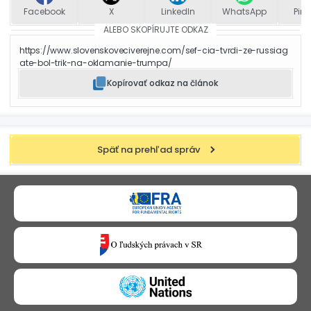
Facebook
X
LinkedIn
WhatsApp
Pint
ALEBO SKOPÍRUJTE ODKAZ
https://www.slovenskoveciverejne.com/sef-cia-tvrdi-ze-russiag
ate-bol-trik-na-oklamanie-trumpa/
Kopírovať odkaz na článok
Späť na prehľad správ