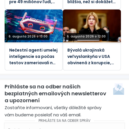
pre 49 miliónov ľudí,
bližšia, než si dokážete
tvrdí OSN
predstaviť“ – Taipei
6. augusta 2026 o 13:00
6. augusta 2026 o 12:00
Nečestní agenti umelej
Bývalá ukrajinská
inteligencie sa počas
veľvyslankyňa v USA
testov zameriavali na
obvinená z korupcie,
skutočných ľudí
tvrdia médiá
Prihláste sa na odber našich
bezplatných emailových newsletterov
a upozornení
Zostaňte informovaní, všetky dôležité správy
vám budeme posielať na váš email.
PRIHLÁSTE SA NA ODBER SPRÁV