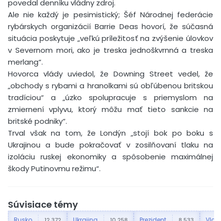
povedal denníku vládny zdroj.
Ale nie každý je pesimistický; Šéf Národnej federácie
rybárskych organizácií Barrie Deas hovorí, že súčasná
situácia poskytuje „veľkú príležitosť na zvýšenie úlovkov
v Severnom mori, ako je treska jednoškvrnná a treska
merlang“.
Hovorca vlády uviedol, že Downing Street vedel, že
„obchody s rybami a hranolkami sú obľúbenou britskou
tradíciou“ a „úzko spolupracuje s priemyslom na
zmiernení vplyvu, ktorý môžu mať tieto sankcie na
britské podniky“.
Trval však na tom, že Londýn „stojí bok po boku s
Ukrajinou a bude pokračovať v zosilňovaní tlaku na
izoláciu ruskej ekonomiky a spôsobenie maximálnej
škody Putinovmu režimu“.
Súvisiace témy
Rusko
Ukrajina
Prezident
Vladi
12 372
10 258
8 533