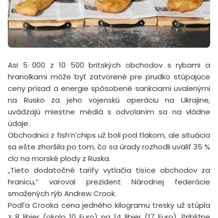
Asi 5 000 z 10 500 britských obchodov s rybami a
hranolkami môže byť zatvorené pre prudko stúpajúce
ceny prísad a energie spôsobené sankciami uvalenými
na Rusko za jeho vojenskú operáciu na Ukrajine,
uvádzajú miestne médiá s odvolaním sa na vládne
údaje.
Obchodnici z fish’n’chips už boli pod tlakom, ale situácia
sa ešte zhoršila po tom, čo sa úrady rozhodli uvaliť 35 %
clo na morské plody z Ruska.
„Tieto dodatočné tarify vytlačia tisíce obchodov za
hranicu,“ varoval prezident Národnej federácie
smažených rýb Andrew Crook.
Podľa Crooka cena jedného kilogramu tresky už stúpla
z 8 libier (okolo 10 Euro) na 14 libier (17 Euro). Približne