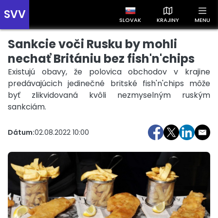
SVV
SLOVAK
KRAJINY
MENU
Sankcie voči Rusku by mohli
Prehľad správ podľa krajín
Zobrazte si správy rozdelené podľa krajín a získajte rýchly
nechať Britániu bez fish'n'chips
prehľad o dianí vo svete.
Existujú obavy, že polovica obchodov v krajine
predávajúcich jedinečné britské fish'n'chips môže
byť zlikvidovaná kvôli nezmyselným ruským
sankciám.
Dátum:
02.08.2022 10:00
Slovensko
Česko
Maďarsko