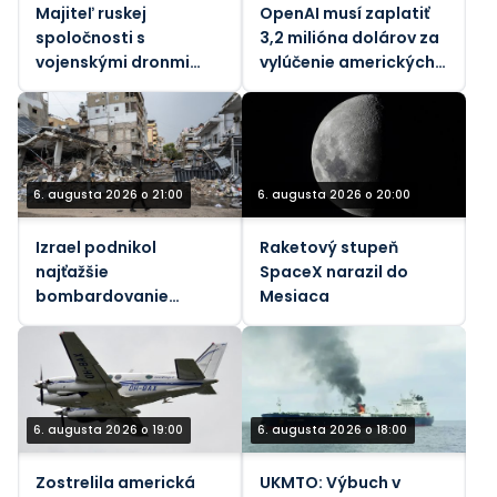
Majiteľ ruskej
OpenAI musí zaplatiť
spoločnosti s
3,2 milióna dolárov za
vojenskými dronmi
vylúčenie amerických
zranený pri výbuchu
pracovníkov
bomby v aute
6. augusta 2026 o 21:00
6. augusta 2026 o 20:00
Izrael podnikol
Raketový stupeň
najťažšie
SpaceX narazil do
bombardovanie
Mesiaca
Libanonu od júnového
prímeria (VIDEÁ)
6. augusta 2026 o 19:00
6. augusta 2026 o 18:00
Zostrelila americká
UKMTO: Výbuch v