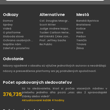
Odkazy
Alternatívne
Mestá
Domov
Col. Douglas Macgregor, Ph.D
Banská Bystrica
Správy
Scott Ritter
Bratislava
Videá
Judge Andrew Napolitano
Košice
O platforme
Tucker Carlson Network
Nitra
Sloboda slova
INFOWARS (Alex Jones)
Prešov
Ochrana osobných údajov
Prof. Jeffrey Sachs
Trenčín
Napíšte nám
Re:Public
Trnava
Zdieľať s priateľmi
Žilina
Odvolanie
Názory vyjadrené v obsahu sú výlučne jednotlivých autorov a neodrážajú
názory a presvedčenia platformy ani jej pridružených spoločností.
Počet opakovaných sledovateľov
Sú to sledovatelia, ktorí si počas viacerých návštev v
priebehu jedného dňa pozrú „viac ako 2 spravodajské
376,735
články alebo videá“.
Aktualizované každé 4 hodiny.