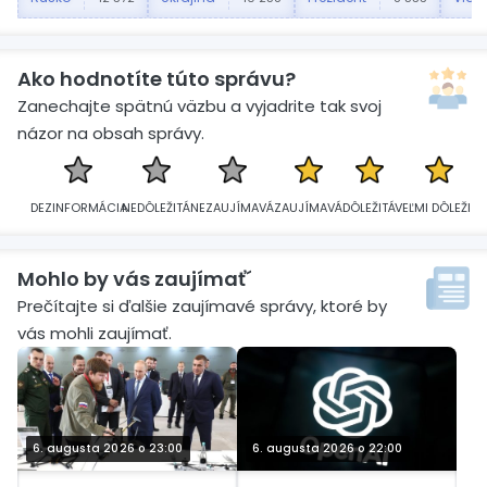
Ako hodnotíte túto správu?
Zanechajte spätnú väzbu a vyjadrite tak svoj
názor na obsah správy.
DEZINFORMÁCIA
NEDÔLEŽITÁ
NEZAUJÍMAVÁ
ZAUJÍMAVÁ
DÔLEŽITÁ
VEĽMI DÔLEŽITÁ
Mohlo by vás zaujímať´
Prečítajte si ďalšie zaujímavé správy, ktoré by
vás mohli zaujímať.
6. augusta 2026 o 23:00
6. augusta 2026 o 22:00