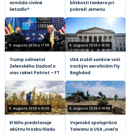
armáda civilné
blízkosti tankera pri
lietadlo?
pobreží Jemenu
6. augusta 2026 o 17:00
6. augusta 2026 o 16:00
Trump odmietol
USA zrušili sankcie voči
Zelenského žiadosť o
irackým aerolíniám Fly
viac rakiet Patriot – FT
Baghdad
6. augusta 2026 o 15:00
6. augusta 2026 o 14:00
El Niño predstavuje
Vojenská spolupráca
akútnu hrozbu hladu
Taiwanu a USA „oveľa