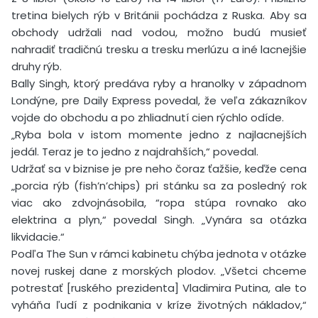
tretina bielych rýb v Británii pochádza z Ruska. Aby sa
obchody udržali nad vodou, možno budú musieť
nahradiť tradičnú tresku a tresku merlúzu a iné lacnejšie
druhy rýb.
Bally Singh, ktorý predáva ryby a hranolky v západnom
Londýne, pre Daily Express povedal, že veľa zákazníkov
vojde do obchodu a po zhliadnutí cien rýchlo odíde.
„Ryba bola v istom momente jedno z najlacnejších
jedál. Teraz je to jedno z najdrahších,“ povedal.
Udržať sa v biznise je pre neho čoraz ťažšie, keďže cena
„porcia rýb (fish’n’chips) pri stánku sa za posledný rok
viac ako zdvojnásobila, “ropa stúpa rovnako ako
elektrina a plyn,“ povedal Singh. „Vynára sa otázka
likvidacie.“
Podľa The Sun v rámci kabinetu chýba jednota v otázke
novej ruskej dane z morských plodov. „Všetci chceme
potrestať [ruského prezidenta] Vladimira Putina, ale to
vyháňa ľudí z podnikania v kríze životných nákladov,“