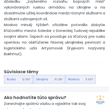
dôsledku „zvýšeného rozsahu bojových misií“
vykonávaných ruskou armádou na Ukrajine a na
dosiahnutie užšej koordinácie medzi rôznymi službami a
zložkami ozbrojených síl.
Moskva minulý týždeň oficiálne potvrdila dobytie
kľúčového mesta Soledar v Doneckej ľudovej republike
svojimi silami. Úspech sa považuje za kľúčový pre ruskú
operáciu na obkľúčenie hlavnej ukrajinskej pevnosti a
logistického uzla Artyomovsk (Kyjevom nazývaný
Bakhmut).
Súvisiace témy
Rusko
Ukrajina
Moskva
12 397
10 281
5 937
Ako hodnotíte túto správu?
Zanechajte spätnú väzbu a vyjadrite tak svoj