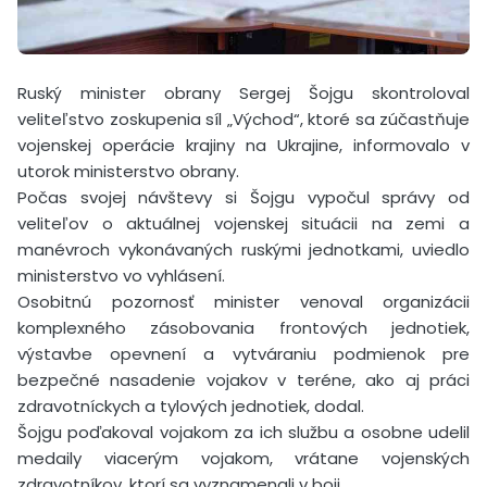
Ruský minister obrany Sergej Šojgu skontroloval
veliteľstvo zoskupenia síl „Východ“, ktoré sa zúčastňuje
vojenskej operácie krajiny na Ukrajine, informovalo v
utorok ministerstvo obrany.
Počas svojej návštevy si Šojgu vypočul správy od
veliteľov o aktuálnej vojenskej situácii na zemi a
manévroch vykonávaných ruskými jednotkami, uviedlo
ministerstvo vo vyhlásení.
Osobitnú pozornosť minister venoval organizácii
komplexného zásobovania frontových jednotiek,
výstavbe opevnení a vytváraniu podmienok pre
bezpečné nasadenie vojakov v teréne, ako aj práci
zdravotníckych a tylových jednotiek, dodal.
Šojgu poďakoval vojakom za ich službu a osobne udelil
medaily viacerým vojakom, vrátane vojenských
zdravotníkov, ktorí sa vyznamenali v boji.