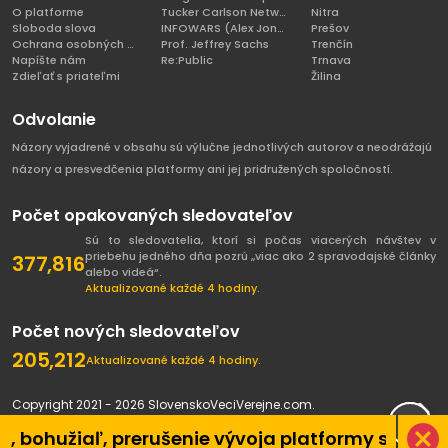
O platforme
Tucker Carlson Network
Nitra
Sloboda slova
INFOWARS (Alex Jones)
Prešov
Ochrana osobných údajov
Prof. Jeffrey Sachs
Trenčín
Napíšte nám
Re:Public
Trnava
Zdieľať s priateľmi
Žilina
Odvolanie
Názory vyjadrené v obsahu sú výlučne jednotlivých autorov a neodrážajú
názory a presvedčenia platformy ani jej pridružených spoločností.
Počet opakovaných sledovateľov
Sú to sledovatelia, ktorí si počas viacerých návštev v
priebehu jedného dňa pozrú „viac ako 2 spravodajské články
377,816
alebo videá“.
Aktualizované každé 4 hodiny.
Počet nových sledovateľov
205,212
Aktualizované každé 4 hodiny.
Copyright 2021 - 2026 SlovenskoVeciVerejne.com.
Všetky práva vyhradené.
iaľ, prerušenie vývoja platformy spôsobené pa