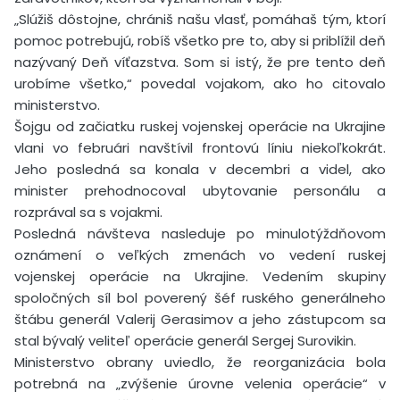
„Slúžiš dôstojne, chrániš našu vlasť, pomáhaš tým, ktorí
pomoc potrebujú, robíš všetko pre to, aby si priblížil deň
nazývaný Deň víťazstva. Som si istý, že pre tento deň
urobíme všetko,“ povedal vojakom, ako ho citovalo
ministerstvo.
Šojgu od začiatku ruskej vojenskej operácie na Ukrajine
vlani vo februári navštívil frontovú líniu niekoľkokrát.
Jeho posledná sa konala v decembri a videl, ako
minister prehodnocoval ubytovanie personálu a
rozprával sa s vojakmi.
Posledná návšteva nasleduje po minulotýždňovom
oznámení o veľkých zmenách vo vedení ruskej
vojenskej operácie na Ukrajine. Vedením skupiny
spoločných síl bol poverený šéf ruského generálneho
štábu generál Valerij Gerasimov a jeho zástupcom sa
stal bývalý veliteľ operácie generál Sergej Surovikin.
Ministerstvo obrany uviedlo, že reorganizácia bola
potrebná na „zvýšenie úrovne velenia operácie“ v