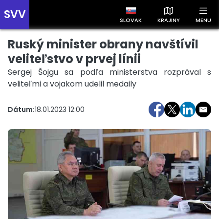
SVV
SLOVAK
KRAJINY
MENU
Ruský minister obrany navštívil
Prehľad správ podľa krajín
Zobrazte si správy rozdelené podľa krajín a získajte rýchly
veliteľstvo v prvej línii
prehľad o dianí vo svete.
Sergej Šojgu sa podľa ministerstva rozprával s
veliteľmi a vojakom udelil medaily
Dátum:
18.01.2023 12:00
Slovensko
Česko
Maďarsko