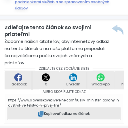
podmienkami služieb a so spracovaním osobných
údajov
.
Zdieľajte tento článok so svojimi
priateľmi
Žiadame našich čitateľov, aby internetový odkaz
na tento článok a na našu platformu preposlali
čo najväčšiemu počtu svojich známych a
priateľov.
ZDIEĽAJTE CEZ SOCIÁLNE SIETE
Facebook
X
LinkedIn
WhatsApp
Pint
ALEBO SKOPÍRUJTE ODKAZ
https://www.slovenskoveciverejne.com/rusky-minister-obrany-n
avstivil-velitelstvo-v-prvej-linii/
Kopírovať odkaz na článok