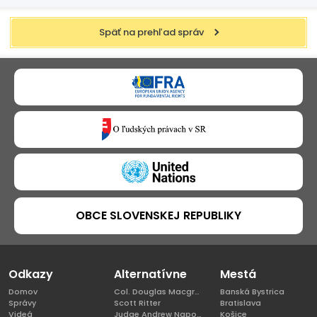
Späť na prehľad správ
OBCE SLOVENSKEJ REPUBLIKY
Odkazy
Alternatívne
Mestá
Domov
Col. Douglas Macgregor, Ph.D
Banská Bystrica
Správy
Scott Ritter
Bratislava
Videá
Judge Andrew Napolitano
Košice