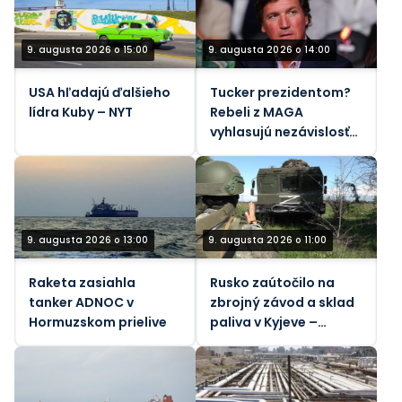
emirátov
9. augusta 2026 o 15:00
9. augusta 2026 o 14:00
USA hľadajú ďalšieho
Tucker prezidentom?
lídra Kuby – NYT
Rebeli z MAGA
vyhlasujú nezávislosť
od Izraela
9. augusta 2026 o 13:00
9. augusta 2026 o 11:00
Raketa zasiahla
Rusko zaútočilo na
tanker ADNOC v
zbrojný závod a sklad
Hormuzskom prielive
paliva v Kyjeve –
ministerstvo obrany