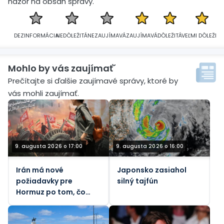
názor na obsah správy.
DEZINFORMÁCIA
NEDÔLEŽITÁ
NEZAUJÍMAVÁ
ZAUJÍMAVÁ
DÔLEŽITÁ
VEĽMI DÔLEŽITÁ
Mohlo by vás zaujímať´
Prečítajte si ďalšie zaujímavé správy, ktoré by
vás mohli zaujímať.
9. augusta 2026 o 17:00
9. augusta 2026 o 16:00
Irán má nové
Japonsko zasiahol
požiadavky pre
silný tajfún
Hormuz po tom, čo
raketa zasiahla loď
Spojených arabských