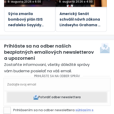
9. augusta 2026 o 6:00
9. augusta 2026 o 4:00
Sýria zmarila
Americký Senát
bombový plán ISIS
schválil návrh zákona
neďaleko Sayyidy
Lindseyho Grahama o
Zainab
sankciách voči Rusku
Prihláste sa na odber našich
bezplatných emailových newsletterov
a upozornení
Zostaňte informovaní, všetky dôležité správy
vám budeme posielať na váš email.
PRIHLÁSTE SA NA ODBER SPRÁV
Potvrdiť odber newslettera
Prihlásením sa na odber newslettera
súhlasím s