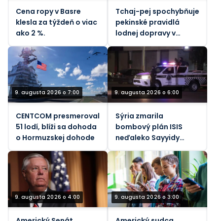
Cena ropy v Basre
Tchaj-pej spochybňuje
klesla za týždeň o viac
pekinské pravidlá
ako 2 %.
lodnej dopravy v
Taiwanskom prielive
počas tajfúnu
9. augusta 2026 o 7:00
9. augusta 2026 o 6:00
CENTCOM presmeroval
Sýria zmarila
51 lodí, blíži sa dohoda
bombový plán ISIS
o Hormuzskej dohode
neďaleko Sayyidy
Zainab
9. augusta 2026 o 4:00
9. augusta 2026 o 3:00
Americký Senát
Americký sudca