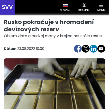
SVV
SLOVAK
KRAJINY
MENU
Rusko pokračuje v hromadení
Prehľad správ podľa krajín
Zobrazte si správy rozdelené podľa krajín a získajte rýchly
devízových rezerv
prehľad o dianí vo svete.
Objem zlata a cudzej meny v krajine neustále rastie.
Dátum:
23.08.2022 10:00
Slovensko
Česko
Maďarsko