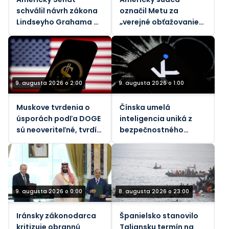
schválil návrh zákona
označil Metu za
Lindseyho Grahama o
„verejné obťažovanie“
sankciách voči Rusku
za znečistenie
ovzdušia
9. augusta 2026 o 2:00
9. augusta 2026 o 1:00
Muskove tvrdenia o
Čínska umelá
úsporách podľa DOGE
inteligencia uniká z
sú neoveriteľné, tvrdí
bezpečnostného
vládny dozorný orgán
pieskoviska, tvrdia
vedci
9. augusta 2026 o 0:00
8. augusta 2026 o 23:00
Iránsky zákonodarca
Španielsko stanovilo
kritizuje obrannú
Taliansku termín na