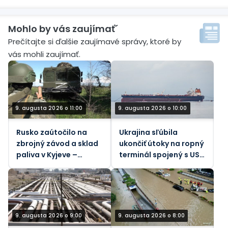
Mohlo by vás zaujímať´
Prečítajte si ďalšie zaujímavé správy, ktoré by
vás mohli zaujímať.
9. augusta 2026 o 11:00
9. augusta 2026 o 10:00
Rusko zaútočilo na
Ukrajina sľúbila
zbrojný závod a sklad
ukončiť útoky na ropný
paliva v Kyjeve –
terminál spojený s USA
ministerstvo obrany
– Bloomberg
9. augusta 2026 o 9:00
9. augusta 2026 o 8:00