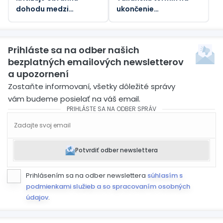
dohodu medzi
ukončenie
Saudskou Arábiou a
„nespravodlivých“
Pakistanom a
hraničných kontrol
Tureckom
kvôli nárastu
Prihláste sa na odber našich
migrantov
bezplatných emailových newsletterov
a upozornení
Zostaňte informovaní, všetky dôležité správy
vám budeme posielať na váš email.
PRIHLÁSTE SA NA ODBER SPRÁV
Potvrdiť odber newslettera
Prihlásením sa na odber newslettera
súhlasím s
podmienkami služieb a so spracovaním osobných
údajov
.