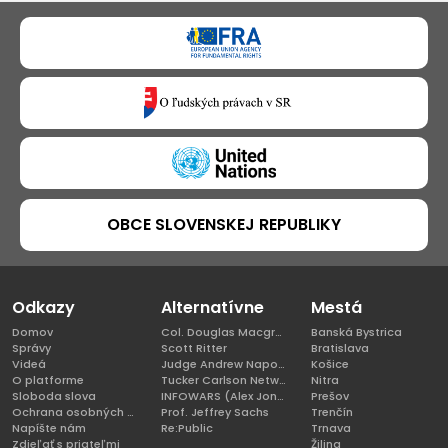
OBCE SLOVENSKEJ REPUBLIKY
Odkazy
Alternatívne
Mestá
Domov
Col. Douglas Macgregor, Ph.D
Banská Bystrica
Správy
Scott Ritter
Bratislava
Videá
Judge Andrew Napolitano
Košice
O platforme
Tucker Carlson Network
Nitra
Sloboda slova
INFOWARS (Alex Jones)
Prešov
Ochrana osobných údajov
Prof. Jeffrey Sachs
Trenčín
Napíšte nám
Re:Public
Trnava
Zdieľať s priateľmi
Žilina