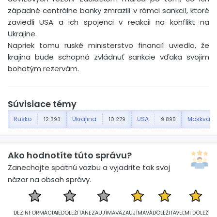
západné centrálne banky zmrazili v rámci sankcií, ktoré
zaviedli USA a ich spojenci v reakcii na konflikt na
Ukrajine.
Napriek tomu ruské ministerstvo financií uviedlo, že
krajina bude schopná zvládnuť sankcie vďaka svojim
bohatým rezervám.
Súvisiace témy
Rusko
Ukrajina
USA
Moskva
12 393
10 279
9 895
Ako hodnotíte túto správu?
Zanechajte spätnú väzbu a vyjadrite tak svoj
názor na obsah správy.
DEZINFORMÁCIA
NEDÔLEŽITÁ
NEZAUJÍMAVÁ
ZAUJÍMAVÁ
DÔLEŽITÁ
VEĽMI DÔLEŽITÁ