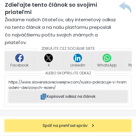
Zdieľajte tento článok so svojimi
priateľmi
Žiadame našich čitateľov, aby internetový odkaz
na tento článok a na našu platformu preposlali
čo najväčšiemu počtu svojich známych a
priateľov.
ZDIEĽAJTE CEZ SOCIÁLNE SIETE
Facebook
X
LinkedIn
WhatsApp
Pint
ALEBO SKOPÍRUJTE ODKAZ
https://www.slovenskoveciverejne.com/rusko-pokracuje-v-hrom
adeni-devizovych-rezerv/
Kopírovať odkaz na článok
Späť na prehľad správ