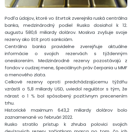
Podľa údajov, ktoré vo štvrtok zverejnila ruská centrálna
banka, medzinárodný podiel Ruska dosiahol k 12.
augustu 580,6 miliardy dolárov. Moskva zvyšuje svoje
rezervy ako štít proti sankciám.
Centrálna banka pravidelne zverejňuje aktuálne
informácie o svojich rezervách s týždenným
oneskorením. Medzinárodné rezervy pozostávajú z
fondov v cudzej mene, špeciálnych práv čerpania u MMF
a menového zlata.
Celkové rezervy oproti predchádzajúcemu týždňu
vzrástli o 5,8 miliardy USD, uviedol regulátor s tým, že
nárast o 1 % bol spôsobený pozitívnym precenením
trhu.
Historické maximum 643,2 miliardy dolárov bolo
zaznamenané vo februári 2022.
Rusko stratilo prístup k zhruba polovici svojich
devízových rezerv začiatkom marca po tom, čo ich