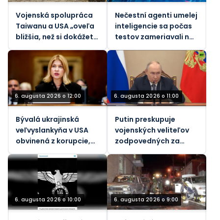
Vojenská spolupráca
Nečestní agenti umelej
Taiwanu a USA „oveľa
inteligencie sa počas
bližšia, než si dokážete
testov zameriavali na
predstaviť“ – Taipei
skutočných ľudí
6. augusta 2026 o 12:00
6. augusta 2026 o 11:00
Bývalá ukrajinská
Putin preskupuje
veľvyslankyňa v USA
vojenských veliteľov
obvinená z korupcie,
zodpovedných za
tvrdia médiá
konflikt na Ukrajine
6. augusta 2026 o 10:00
6. augusta 2026 o 9:00