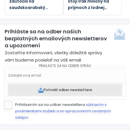
zaútočili na
stojí Irak milióny na
saudskoarabský
príjmoch z lodnej
ropný tanker pri
dopravy
pobreží Yanbu
Prihláste sa na odber našich
bezplatných emailových newsletterov
a upozornení
Zostaňte informovaní, všetky dôležité správy
vám budeme posielať na váš email.
PRIHLÁSTE SA NA ODBER SPRÁV
Potvrdiť odber newslettera
Prihlásením sa na odber newslettera
súhlasím s
podmienkami služieb a so spracovaním osobných
údajov
.