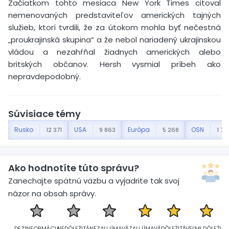
Začiatkom tohto mesiaca New York Times citoval
nemenovaných predstaviteľov amerických tajných
služieb, ktorí tvrdili, že za útokom mohla byť nečestná
„proukrajinská skupina“ a že nebol nariadený ukrajinskou
vládou a nezahŕňal žiadnych amerických alebo
britských občanov. Hersh vysmial príbeh ako
nepravdepodobný.
Súvisiace témy
Rusko
USA
Európa
OSN
12 371
9 863
5 268
1 72
Ako hodnotíte túto správu?
Zanechajte spätnú väzbu a vyjadrite tak svoj
názor na obsah správy.
DEZINFORMÁCIA
NEDÔLEŽITÁ
NEZAUJÍMAVÁ
ZAUJÍMAVÁ
DÔLEŽITÁ
VEĽMI DÔLEŽITÁ