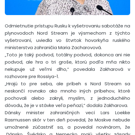
Odmietnutie prístupu Rusku k vyšetrovaniu sabotáže na
plynovodoch Nord Stream je výsmechom z týchto
vyšetrovaní, uviedla vo štvrtok hovorkyňa ruského
ministerstva zahraničia Maria Zacharovová.
„Toto je taký podvod, totálny podvod, dokonca ani nie
podvod, ale hra o tri groše, ktorú podľa mňa nikto
nekupuje už veľmi dlho,“ povedala Zakharová v
rozhovore pre Rossiya-1.
„Hrajú to pre seba, ale príbeh s Nord Stream sa
neskončí rovnako ako mnoho iných príbehov, ktoré
pochovali alebo zakryli, myslím, z jednoduchého
dôvodu, že je v stávke veľa peňazí,“ dodala Zakharova.
Dánsky minister zahraničných vecí Lars Loekke
Rasmussen skôr v ten deň povedal, že Moskve nebude
umožnené zúčastniť sa, a povedal novinárom, že
„Dánsko, Švédsko a Nemecko majú všetky zásady