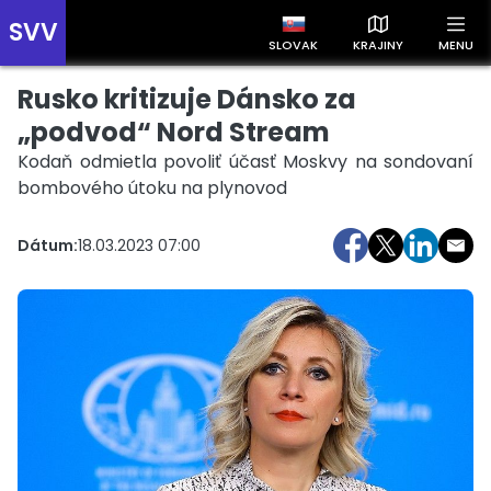
SVV
SLOVAK
KRAJINY
MENU
Rusko kritizuje Dánsko za
Prehľad správ podľa krajín
Zobrazte si správy rozdelené podľa krajín a získajte rýchly
„podvod“ Nord Stream
prehľad o dianí vo svete.
Kodaň odmietla povoliť účasť Moskvy na sondovaní
bombového útoku na plynovod
Dátum:
18.03.2023 07:00
Slovensko
Česko
Maďarsko