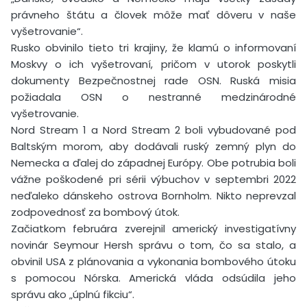
právneho štátu a človek môže mať dôveru v naše
vyšetrovanie“.
Rusko obvinilo tieto tri krajiny, že klamú o informovaní
Moskvy o ich vyšetrovaní, pričom v utorok poskytli
dokumenty Bezpečnostnej rade OSN. Ruská misia
požiadala OSN o nestranné medzinárodné
vyšetrovanie.
Nord Stream 1 a Nord Stream 2 boli vybudované pod
Baltským morom, aby dodávali ruský zemný plyn do
Nemecka a ďalej do západnej Európy. Obe potrubia boli
vážne poškodené pri sérii výbuchov v septembri 2022
neďaleko dánskeho ostrova Bornholm. Nikto neprevzal
zodpovednosť za bombový útok.
Začiatkom februára zverejnil americký investigatívny
novinár Seymour Hersh správu o tom, čo sa stalo, a
obvinil USA z plánovania a vykonania bombového útoku
s pomocou Nórska. Americká vláda odsúdila jeho
správu ako „úplnú fikciu“.