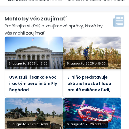
Mohlo by vás zaujímať´
Prečítajte si ďalšie zaujímavé správy, ktoré by
vás mohli zaujímať.
6. augusta 2026 o 16:00
6. augusta 2026 o 15:00
USA zrušili sankcie voči
El Niño predstavuje
irackým aerolíniám Fly
akútnu hrozbu hladu
Baghdad
pre 49 miliónov ľudí,
tvrdí OSN
6. augusta 2026 o 14:00
6. augusta 2026 o 13:00