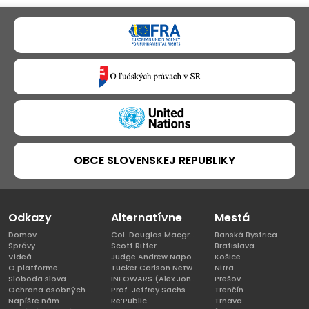
OBCE SLOVENSKEJ REPUBLIKY
Odkazy
Alternatívne
Mestá
Domov
Col. Douglas Macgregor, Ph.D
Banská Bystrica
Správy
Scott Ritter
Bratislava
Videá
Judge Andrew Napolitano
Košice
O platforme
Tucker Carlson Network
Nitra
Sloboda slova
INFOWARS (Alex Jones)
Prešov
Ochrana osobných údajov
Prof. Jeffrey Sachs
Trenčín
Napíšte nám
Re:Public
Trnava