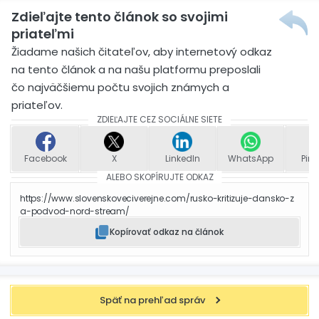
Zdieľajte tento článok so svojimi
priateľmi
Žiadame našich čitateľov, aby internetový odkaz
na tento článok a na našu platformu preposlali
čo najväčšiemu počtu svojich známych a
priateľov.
ZDIEĽAJTE CEZ SOCIÁLNE SIETE
Facebook
X
LinkedIn
WhatsApp
Pint
ALEBO SKOPÍRUJTE ODKAZ
https://www.slovenskoveciverejne.com/rusko-kritizuje-dansko-z
a-podvod-nord-stream/
Kopírovať odkaz na článok
Späť na prehľad správ