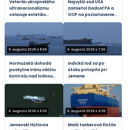
Veterán ukrajinského
Najvyšší súd USA
ultranacionalizmu
zamietol žiadosť PA a
oslavuje estetiku
OOP na pozastavenie
nacistickej éry
655,5 miliónov dolárov
za odškodnenie
amerických rodín
počas teroristických
útokov
6. augusta 2026 o 8:00
6. augusta 2026 o 7:00
Hormuzská dohoda
Indická loď sa po
poskytne Iránu väčšiu
útoku potopila pri
kontrolu nad lodnou
Jemene
dopravou – Axios
6. augusta 2026 o 6:00
6. augusta 2026 o 4:00
Jemenskí Hútíovia
Malá tankerová flotila