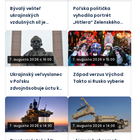
Bývalý veliteľ
Poľska politička
ukrajinských
vyhodila portrét
vzdušných síl je
„Hitlera“ Zelenského
predmetom nového
do koša (VIDEO)
vyšetrovania korupcie
7. augusta 2026 o 16:00
7. augusta 2026 o 15:00
Ukrajinský veľvyslanec
Západ verzus Východ:
v Poľsku
Takto si Rusko vyberie
zdvojnásobuje úctu k
nacistickým
kolaborantom
7. augusta 2026 o 14:30
7. augusta 2026 o 14:00