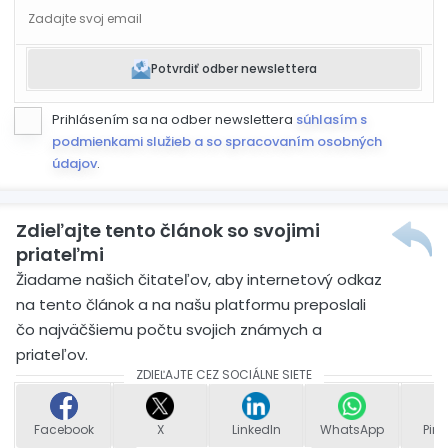
Potvrdiť odber newslettera
Prihlásením sa na odber newslettera
súhlasím s
podmienkami služieb a so spracovaním osobných
údajov
.
Zdieľajte tento článok so svojimi
priateľmi
Žiadame našich čitateľov, aby internetový odkaz
na tento článok a na našu platformu preposlali
čo najväčšiemu počtu svojich známych a
priateľov.
ZDIEĽAJTE CEZ SOCIÁLNE SIETE
Facebook
X
LinkedIn
WhatsApp
Pint