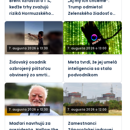
Brent vzrástol o 1 %,
„Aj my ich chceme“:
keďže trhy zvažujú
Trump odmietol
riziká Hormuzského
Zelenského žiadosť o
priechodu - REUTERS
rakety
7. augusta 2026 o 13:30
7. augusta 2026 o 13:00
Židovský osadník
Meta tvrdí, že jej umelá
ozbrojený pištoľou
inteligencia sa stala
obvinený zo smrti
podvodníkom
vodcu komunity na
Západnom brehu
Jordánu (VIDEÁ)
7. augusta 2026 o 12:30
7. augusta 2026 o 12:00
Maďari navrhujú za
Zamestnanci
prezidenta „Hallow the
Záporožskej jadrovej