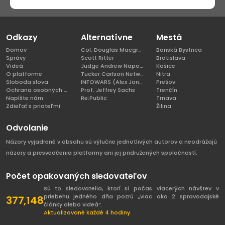
Odkazy
Alternatívne
Mestá
Domov
Col. Douglas Macgregor, Ph.D
Banská Bystrica
Správy
Scott Ritter
Bratislava
Videá
Judge Andrew Napolitano
Košice
O platforme
Tucker Carlson Network
Nitra
Sloboda slova
INFOWARS (Alex Jones)
Prešov
Ochrana osobných údajov
Prof. Jeffrey Sachs
Trenčín
Napíšte nám
Re:Public
Trnava
Zdieľať s priateľmi
Žilina
Odvolanie
Názory vyjadrené v obsahu sú výlučne jednotlivých autorov a neodrážajú
názory a presvedčenia platformy ani jej pridružených spoločností.
Počet opakovaných sledovateľov
Sú to sledovatelia, ktorí si počas viacerých návštev v
priebehu jedného dňa pozrú „viac ako 2 spravodajské
377,148
články alebo videá“.
Aktualizované každé 4 hodiny.