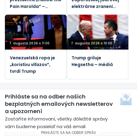
Pain Harolda“ –
elektrárne zranení
Guardian
ukrajinskými
nášľapnými mínami,
povedal generálny
riaditeľ Rosatomu
7. augusta 2026 o 11:00
7. augusta 2026 o 10:00
Venezuelská ropa je
Trump griluje
„korisťou víťazov“,
Hegsetha – médiá
tvrdí Trump
Prihláste sa na odber našich
bezplatných emailových newsletterov
a upozornení
Zostaňte informovaní, všetky dôležité správy
vám budeme posielať na váš email.
PRIHLÁSTE SA NA ODBER SPRÁV