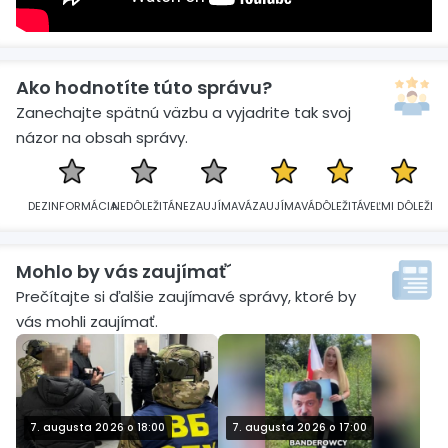
Ako hodnotíte túto správu?
Zanechajte spätnú väzbu a vyjadrite tak svoj
názor na obsah správy.
DEZINFORMÁCIA
NEDÔLEŽITÁ
NEZAUJÍMAVÁ
ZAUJÍMAVÁ
DÔLEŽITÁ
VEĽMI DÔLEŽITÁ
Mohlo by vás zaujímať´
Prečítajte si ďalšie zaujímavé správy, ktoré by
vás mohli zaujímať.
7. augusta 2026 o 18:00
7. augusta 2026 o 17:00