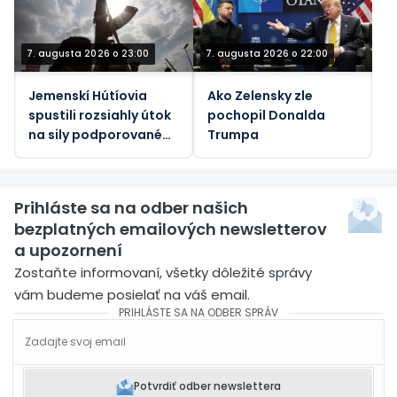
7. augusta 2026 o 23:00
7. augusta 2026 o 22:00
Jemenskí Hútíovia
Ako Zelensky zle
spustili rozsiahly útok
pochopil Donalda
na sily podporované
Trumpa
Saudskou Arábiou
(VIDEÁ)
Prihláste sa na odber našich
bezplatných emailových newsletterov
a upozornení
Zostaňte informovaní, všetky dôležité správy
vám budeme posielať na váš email.
PRIHLÁSTE SA NA ODBER SPRÁV
Potvrdiť odber newslettera