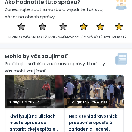
Ako hodnotíte túto správu?
Zanechajte spätnú väzbu a vyjadrite tak svoj
názor na obsah správy.
DEZINFORMÁCIA
NEDÔLEŽITÁ
NEZAUJÍMAVÁ
ZAUJÍMAVÁ
DÔLEŽITÁ
VEĽMI DÔLEŽITÁ
Mohlo by vás zaujímať´
Prečítajte si ďalšie zaujímavé správy, ktoré by
vás mohli zaujímať.
8. augusta 2026 o 10:00
8. augusta 2026 o 9:00
Kiwi lyžujú na uliciach
Neplatení zdravotnícki
mesta uprostred
pracovníci opúšťajú
antarktickej explózie
zariadenia liečené