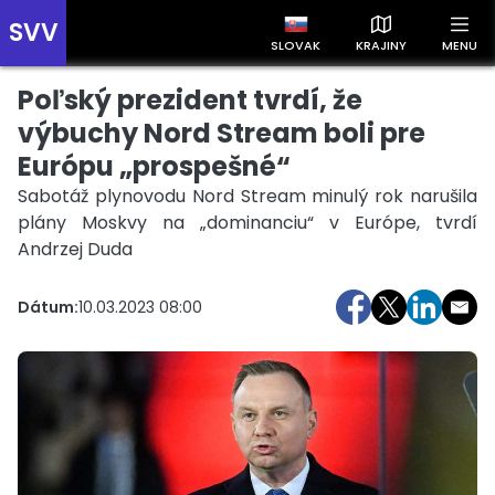
SVV
SLOVAK
KRAJINY
MENU
Poľský prezident tvrdí, že
Prehľad správ podľa krajín
Zobrazte si správy rozdelené podľa krajín a získajte rýchly
výbuchy Nord Stream boli pre
prehľad o dianí vo svete.
Európu „prospešné“
Sabotáž plynovodu Nord Stream minulý rok narušila
plány Moskvy na „dominanciu“ v Európe, tvrdí
Andrzej Duda
Dátum:
10.03.2023 08:00
Slovensko
Česko
Maďarsko