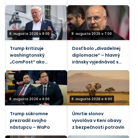
(VIDEO)
ebolou v Konžskej
demokratickej
republike
8. augusta 2026 o 8:00
8. augusta 2026 o 7:00
Trump kritizuje
Dosť bolo „divadelnej
washingtonský
diplomacie“ – hlavný
„ComPost“ ako
iránsky vyjednávač s
„zradný“
Trumpom
8. augusta 2026 o 6:00
8. augusta 2026 o 4:00
Trump súkromne
Úmrtie slonov
prezradil svojho
vyvoláva v Keni obavy
nástupcu – WaPo
z bezpečnosti potravín