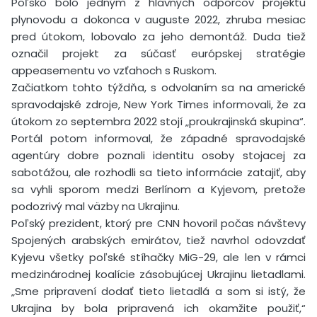
Poľsko bolo jedným z hlavných odporcov projektu
plynovodu a dokonca v auguste 2022, zhruba mesiac
pred útokom, lobovalo za jeho demontáž. Duda tiež
označil projekt za súčasť európskej stratégie
appeasementu vo vzťahoch s Ruskom.
Začiatkom tohto týždňa, s odvolaním sa na americké
spravodajské zdroje, New York Times informovali, že za
útokom zo septembra 2022 stojí „proukrajinská skupina“.
Portál potom informoval, že západné spravodajské
agentúry dobre poznali identitu osoby stojacej za
sabotážou, ale rozhodli sa tieto informácie zatajiť, aby
sa vyhli sporom medzi Berlínom a Kyjevom, pretože
podozrivý mal väzby na Ukrajinu.
Poľský prezident, ktorý pre CNN hovoril počas návštevy
Spojených arabských emirátov, tiež navrhol odovzdať
Kyjevu všetky poľské stíhačky MiG-29, ale len v rámci
medzinárodnej koalície zásobujúcej Ukrajinu lietadlami.
„Sme pripravení dodať tieto lietadlá a som si istý, že
Ukrajina by bola pripravená ich okamžite použiť,“