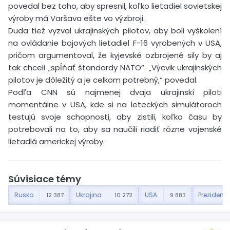
povedal bez toho, aby spresnil, koľko lietadiel sovietskej
výroby má Varšava ešte vo výzbroji.
Duda tiež vyzval ukrajinských pilotov, aby boli vyškolení
na ovládanie bojových lietadiel F-16 vyrobených v USA,
pričom argumentoval, že kyjevské ozbrojené sily by aj
tak chceli „spĺňať štandardy NATO“. „Výcvik ukrajinských
pilotov je dôležitý a je celkom potrebný,“ povedal.
Podľa CNN sú najmenej dvaja ukrajinskí piloti
momentálne v USA, kde si na leteckých simulátoroch
testujú svoje schopnosti, aby zistili, koľko času by
potrebovali na to, aby sa naučili riadiť rôzne vojenské
lietadlá americkej výroby.
Súvisiace témy
Rusko
Ukrajina
USA
Prezident
12 387
10 272
9 883