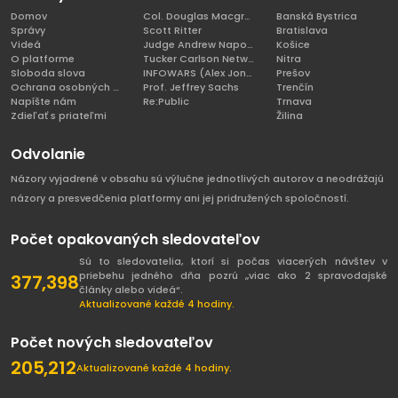
Domov
Col. Douglas Macgregor, Ph.D
Banská Bystrica
Správy
Scott Ritter
Bratislava
Videá
Judge Andrew Napolitano
Košice
O platforme
Tucker Carlson Network
Nitra
Sloboda slova
INFOWARS (Alex Jones)
Prešov
Ochrana osobných údajov
Prof. Jeffrey Sachs
Trenčín
Napíšte nám
Re:Public
Trnava
Zdieľať s priateľmi
Žilina
Odvolanie
Názory vyjadrené v obsahu sú výlučne jednotlivých autorov a neodrážajú
názory a presvedčenia platformy ani jej pridružených spoločností.
Počet opakovaných sledovateľov
Sú to sledovatelia, ktorí si počas viacerých návštev v
priebehu jedného dňa pozrú „viac ako 2 spravodajské
377,398
články alebo videá“.
Aktualizované každé 4 hodiny.
Počet nových sledovateľov
205,212
Aktualizované každé 4 hodiny.