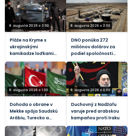
8. augusta 2026 o 3:00
8. augusta 2026 o 2:00
Pláže na Kryme s
DNO ponúka 272
ukrajinskými
miliónov dolárov za
kamikadze loďkami
podiel spoločnosti
pre telesne
Genel Energy v
postihnutých –
spoločnosti Tawke v
oficiálne
KRI
8. augusta 2026 o 1:00
8. augusta 2026 o 0:00
Dohoda o obrane v
Duchovný z Nadžafu
Mekke spája Saudskú
varuje pred arabskou
Arábiu, Turecko a
kampaňou proti Iraku
Pakistan