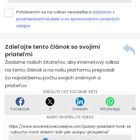
Prihlásením sa na odber newslettera
súhlasím s
podmienkami služieb a so spracovaním osobných
údajov
.
Zdieľajte tento článok so svojimi
priateľmi
Žiadame našich čitateľov, aby internetový odkaz
na tento článok a na našu platformu preposlali
čo najväčšiemu počtu svojich známych a
priateľov.
ZDIEĽAJTE CEZ SOCIÁLNE SIETE
Facebook
X
LinkedIn
WhatsApp
Pint
ALEBO SKOPÍRUJTE ODKAZ
https://www.slovenskoveciverejne.com/polsky-prezident-tvrdi-ze
-vybuchy-nord-stream-boli-pre-europu-prospesne/