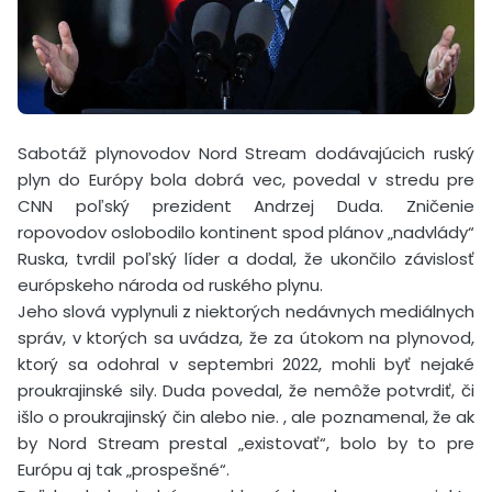
Sabotáž plynovodov Nord Stream dodávajúcich ruský
plyn do Európy bola dobrá vec, povedal v stredu pre
CNN poľský prezident Andrzej Duda. Zničenie
ropovodov oslobodilo kontinent spod plánov „nadvlády“
Ruska, tvrdil poľský líder a dodal, že ukončilo závislosť
európskeho národa od ruského plynu.
Jeho slová vyplynuli z niektorých nedávnych mediálnych
správ, v ktorých sa uvádza, že za útokom na plynovod,
ktorý sa odohral v septembri 2022, mohli byť nejaké
proukrajinské sily. Duda povedal, že nemôže potvrdiť, či
išlo o proukrajinský čin alebo nie. , ale poznamenal, že ak
by Nord Stream prestal „existovať“, bolo by to pre
Európu aj tak „prospešné“.