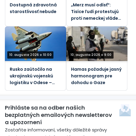
Dostupná zdravotná
„Merz musí odísť“:
starostlivosť nebude
Tisíce ľudí protestujú
proti nemeckej vláde
(VIDEO)
10. augusta 2026 o 10:00
10. augusta 2026 o 9:00
Rusko zaútočilo na
Hamas požaduje jasný
ukrajinskú vojenskú
harmonogram pre
logistiku v Odese –
dohodu o Gaze
ministerstvo obrany
Prihláste sa na odber našich
bezplatných emailových newsletterov
a upozornení
Zostaňte informovaní, všetky dôležité správy