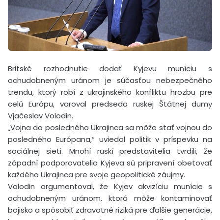
Britské rozhodnutie dodať Kyjevu muníciu s
ochudobneným uránom je súčasťou nebezpečného
trendu, ktorý robí z ukrajinského konfliktu hrozbu pre
celú Európu, varoval predseda ruskej Štátnej dumy
Vjačeslav Volodin.
„Vojna do posledného Ukrajinca sa môže stať vojnou do
posledného Európana,“ uviedol politik v príspevku na
sociálnej sieti. Mnohí ruskí predstavitelia tvrdili, že
západní podporovatelia Kyjeva sú pripravení obetovať
každého Ukrajinca pre svoje geopolitické záujmy.
Volodin argumentoval, že Kyjev akvizíciu munície s
ochudobneným uránom, ktorá môže kontaminovať
bojisko a spôsobiť zdravotné riziká pre ďalšie generácie,