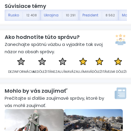
Súvisiace témy
Rusko
Ukrajina
Prezident
Mos
12 408
10 291
8 562
Ako hodnotíte túto správu?
Zanechajte spätnú väzbu a vyjadrite tak svoj
názor na obsah správy.
DEZINFORMÁCIA
NEDÔLEŽITÁ
NEZAUJÍMAVÁ
ZAUJÍMAVÁ
DÔLEŽITÁ
VEĽMI DÔLEŽITÁ
Mohlo by vás zaujímať´
Prečítajte si ďalšie zaujímavé správy, ktoré by
vás mohli zaujímať.