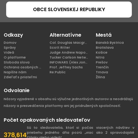
OBCE SLOVENSKEJ REPUBLIKY
Odkazy
Alternatívne
Mestá
Domov
Col. Douglas Macgregor, Ph.D
Banská Bystrica
Správy
Scott Ritter
Bratislava
Videá
Judge Andrew Napolitano
Košice
O platforme
Tucker Carlson Network
Nitra
Sloboda slova
INFOWARS (Alex Jones)
Prešov
Ochrana osobných údajov
Prof. Jeffrey Sachs
Trenčín
Napíšte nám
Re:Public
Trnava
Zdieľať s priateľmi
Žilina
Odvolanie
Názory vyjadrené v obsahu sú výlučne jednotlivých autorov a neodrážajú
názory a presvedčenia platformy ani jej pridružených spoločností.
Počet opakovaných sledovateľov
Sú to sledovatelia, ktorí si počas viacerých návštev v
priebehu jedného dňa pozrú „viac ako 2 spravodajské
378,614
články alebo videá“.