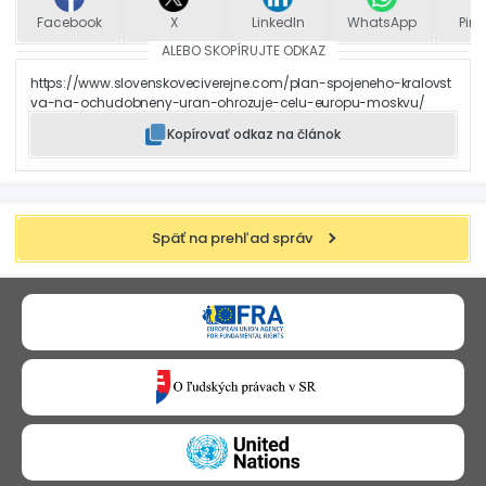
Facebook
X
LinkedIn
WhatsApp
Pint
ALEBO SKOPÍRUJTE ODKAZ
https://www.slovenskoveciverejne.com/plan-spojeneho-kralovst
va-na-ochudobneny-uran-ohrozuje-celu-europu-moskvu/
Kopírovať odkaz na článok
Späť na prehľad správ