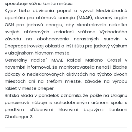
spôsobuje vážnu kontamináciu.
Kyjev tieto obvinenia poprel a vyzval Medzinárodnú
agentúru pre atómovú energiu (MAAE), dozorný orgán
OSN pre jadrovú energiu, aby skontrolovala niekoľko
svojich atómových zariadení vrátane Východného
závodu na obohacovanie nerastných surovín v
Dnepropetrovskej oblasti a Inštitútu pre jadrový výskum
v ukrajinskom hlavnom meste.
Generálny riaditeľ MAAE Rafael Mariano Grossi v
novembri informoval, že monitorovatelia nenašli žiadne
dôkazy o nedeklarovaných aktivitách na týchto dvoch
miestach ani na treťom mieste, závode na výrobu
rakiet v meste Dneper.
Britská vláda v pondelok oznámila, že pošle na Ukrajinu
pancierové náboje s ochudobneným uránom spolu s
predtým sľúbenými hlavnými bojovými tankami
Challenger 2.