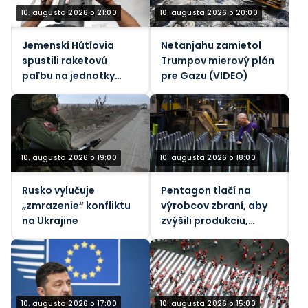
10. augusta 2026 o 21:00
10. augusta 2026 o 20:00
Jemenskí Hútíovia
Netanjahu zamietol
spustili raketovú
Trumpov mierový plán
paľbu na jednotky
pre Gazu (VIDEO)
podporované
Saudskou Arábiou
(VIDEÁ)
10. augusta 2026 o 19:00
10. augusta 2026 o 18:00
Rusko vylučuje
Pentagon tlačí na
„zmrazenie“ konfliktu
výrobcov zbraní, aby
na Ukrajine
zvýšili produkciu,
keďže vojna v Iráne
vyčerpáva zásoby –
WaPo
10. augusta 2026 o 17:00
10. augusta 2026 o 15:00