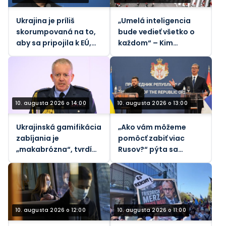
Ukrajina je príliš
„Umelá inteligencia
skorumpovaná na to,
bude vedieť všetko o
aby sa pripojila k EÚ,
každom“ – Kim
tvrdí diplomat pre FT
Dotcom
10. augusta 2026 o 14:00
10. augusta 2026 o 13:00
Ukrajinská gamifikácia
„Ako vám môžeme
zabíjania je
pomôcť zabiť viac
„makabrózna“, tvrdí
Rusov?“ pýta sa
britský minister
nemecký reportér
obrany
Zelenského (VIDEO)
10. augusta 2026 o 12:00
10. augusta 2026 o 11:00