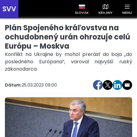
SVV
SLOVAK
KRAJINY
MENU
Plán Spojeného kráľovstva na
Prehľad správ podľa krajín
Zobrazte si správy rozdelené podľa krajín a získajte rýchly
ochudobnený urán ohrozuje celú
prehľad o dianí vo svete.
Európu – Moskva
Konflikt na Ukrajine by mohol prerásť do boja „do
posledného Európana“, varoval najvyšší ruský
zákonodarca
Dátum:
25.03.2023 09:00
Slovensko
Česko
Maďarsko