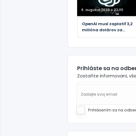
6. augusta 2026 o 22:00
OpenAI musí zaplatiť 3,2
milióna dolárov za
vylúčenie amerických
pracovníkov
Prihláste sa na odb
Zostaňte informovaní, vš
Prihlásením sa na odbe