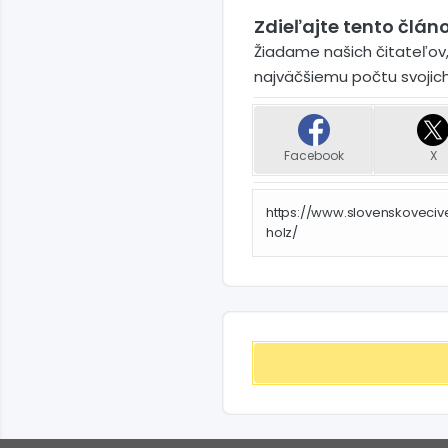
Zdieľajte tento článo
Žiadame našich čitateľov,
najväčšiemu počtu svojic
Facebook
X
https://www.slovenskoveci
holz/