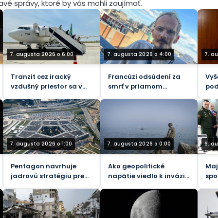
mavé správy, ktoré by vás mohli zaujímať.
7. augusta 2026 o 6:00
7. augusta 2026 o 4:00
7. a
Tranzit cez iracký
Francúzi odsúdení za
Vyš
vzdušný priestor sa v
smrť v priamom
pod
júli 2026 zvýšil o viac
prenose
obv
ako 26 %
voč
veľ
7. augusta 2026 o 1:00
7. augusta 2026 o 0:00
6. a
Pentagon navrhuje
Ako geopolitické
Maj
jadrovú stratégiu pre
napätie viedlo k invázii
spo
potenciálnu vojnu s
migrantov do Ceuty
voj
Ruskom a Čínou – NBC
zra
bom