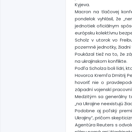
Kyjeva.
Macron na tlačovej kon
pondelok vyhlásil, že „n
jednotiek oficiálnym spôso
európsku kolektívnu bezpe
Scholz v utorok vo Freib
pozemné jednotky, žiadni v
Poukázal tiež na to, že 
na ukrajinskom konflikte.
Podľa Scholza boli lídri, kt
Hovorca Kremľa Dmitrij Pe
hovoriť nie o pravdepod
západní vojenskí pracovníc
Medzitým sa generálny t
„na Ukrajine neexistujú ž
Podobne aj poľský premié
Ukrajiny“, pričom skeptici
Agentúra Reuters s odvol
plány nemá ani Washingt