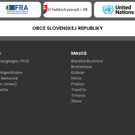
OBCE SLOVENSKEJ REPUBLIKY
e
Mestá
acgregor, Ph.D
Banská Bystrica
Bratislava
Napolitano
Košice
n Network
Nitra
x Jones)
Prešov
achs
Trenčín
Trnava
Žilina