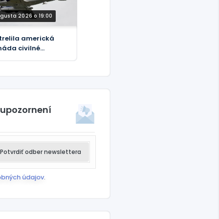
ugusta 2026 o 19:00
trelila americká
áda civilné
tadlo?
 upozornení
Potvrdiť odber newslettera
obných údajov
.