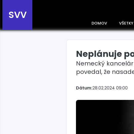
SVV
DOMOV
VŠETKY
Neplánuje po
Prehľad správ podľa
krajín
Nemecký kancelár 
Zobrazte si správy rozdelené
povedal, že nasade
podľa krajín a získajte rýchly
prehľad o dianí vo svete.
Slovensko
Dátum:
28.02.2024 09:00