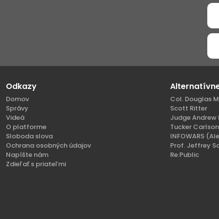
Odkazy
Alternatívn
Domov
Col. Douglas M
Správy
Scott Ritter
Videá
Judge Andrew 
O platforme
Tucker Carlso
Sloboda slova
INFOWARS (Ale
Ochrana osobných údajov
Prof. Jeffrey S
Napíšte nám
Re:Public
Zdieľať s priateľmi