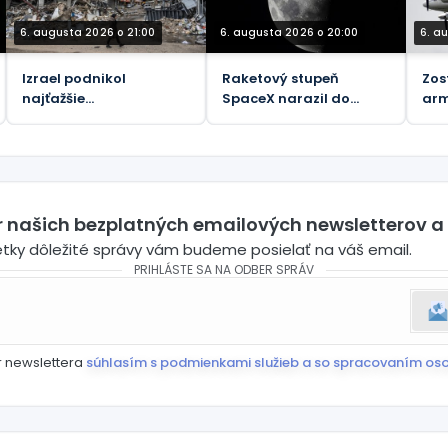
6. augusta 2026 o 21:00
6. augusta 2026 o 20:00
6. a
Izrael podnikol
Raketový stupeň
Zos
najťažšie
SpaceX narazil do
arm
bombardovanie
Mesiaca
lie
Libanonu od júnového
prímeria (VIDEÁ)
er našich bezplatných emailových newsletterov a
etky dôležité správy vám budeme posielať na váš email.
PRIHLÁSTE SA NA ODBER SPRÁV
r newslettera
súhlasím s podmienkami služieb a so spracovaním os