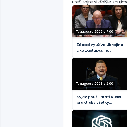
Prečítajte si ďalšie zaují
7. augusta 2026 o 7:00
Západ využíva Ukrajinu
ako zástupcu na
podporu teroristov v
Afrike, tvrdí ruský
vyslanec pri OSN
(VIDEO)
7. augusta 2026 o 2:00
Kyjev použil proti Rusku
prakticky všetky
nástroje NATO, tvrdí
bývalý generál