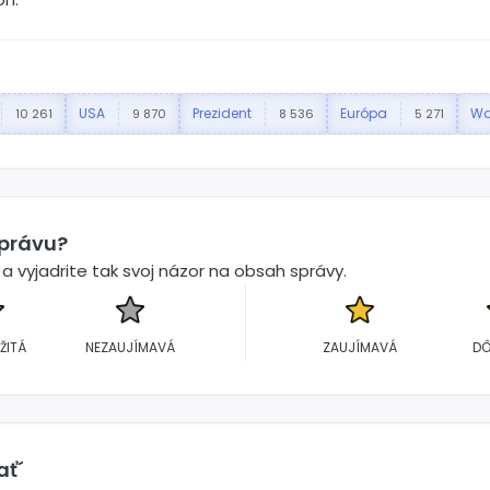
USA
Prezident
Európa
Wa
10 261
9 870
8 536
5 271
správu?
 vyjadrite tak svoj názor na obsah správy.
ŽITÁ
NEZAUJÍMAVÁ
ZAUJÍMAVÁ
DÔ
ať´