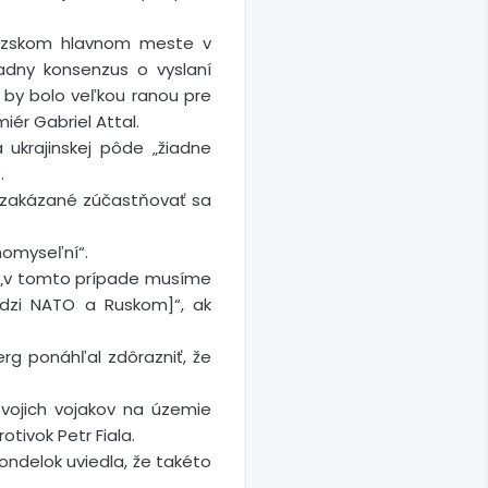
cúzskom hlavnom meste v
iadny konsenzus o vyslaní
te by bolo veľkou ranou pre
ér Gabriel Attal.
 ukrajinskej pôde „žiadne
.
i zakázané zúčastňovať sa
dnomyseľní“.
že „v tomto prípade musíme
edzi NATO a Ruskom]“, ak
g ponáhľal zdôrazniť, že
svojich vojakov na územie
tivok Petr Fiala.
ndelok uviedla, že takéto