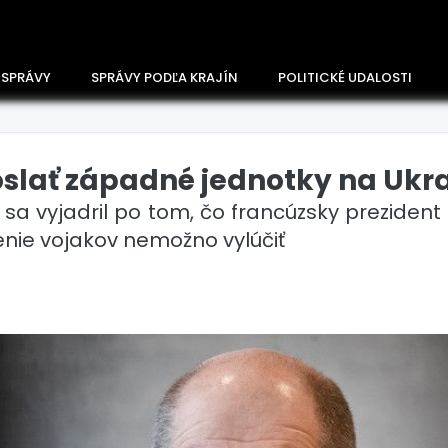
 SPRÁVY
SPRÁVY PODĽA KRAJÍN
POLITICKÉ UDALOSTI
slať západné jednotky na Ukra
sa vyjadril po tom, čo francúzsky prezide
nie vojakov nemožno vylúčiť
Česko