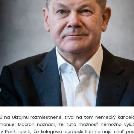
 na Ukrajinu rozmiestnené, trval na tom nemecký kancelá
manuel Macron naznačil, že túto možnosť nemožno vylúč
v Paríži jasné, že kolegovia európski lídri nemajú chuť po