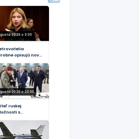
ugusta 2026 o 3:00
etrovatelia
robne opisujú nové
inenia z korupcie
i bývalej ukrajinskej
vyslankyni v USA
ugusta 2026 o 23:00
iteľ ruskej
ločnosti s
enskými dronmi
nený pri výbuchu
by v aute