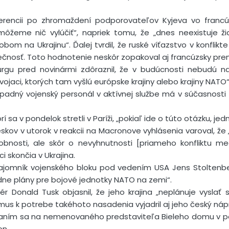
ferencii po zhromaždení podporovateľov Kyjeva vo fran
emôžeme nič vylúčiť“, napriek tomu, že „dnes neexistuje ž
bom na Ukrajinu“. Ďalej tvrdil, že ruské víťazstvo v konflik
čnosť. Toto hodnotenie neskôr zopakoval aj francúzsky premi
urgu pred novinármi zdôraznil, že v budúcnosti nebudú na
ojaci, ktorých tam vyšlú európske krajiny alebo krajiny NATO“
západný vojenský personál v aktívnej službe má v súčasnost
orí sa v pondelok stretli v Paríži, „pokiaľ ide o túto otázku, je
skov v utorok v reakcii na Macronove vyhlásenia varoval, 
obnosti, ale skôr o nevyhnutnosti [priameho konfliktu m
i skončia v Ukrajina.
ajomník vojenského bloku pod vedením USA Jens Stoltenber
iadne plány pre bojové jednotky NATO na zemi“.
r Donald Tusk objasnil, že jeho krajina „neplánuje vyslať 
zmus k potrebe takéhoto nasadenia vyjadril aj jeho český nápro
aním sa na nemenovaného predstaviteľa Bieleho domu v po
on.