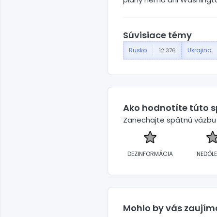
Súvisiace témy
Rusko
Ukrajina
12 376
Ako hodnotíte túto 
Zanechajte spätnú väzbu a
DEZINFORMÁCIA
NEDÔLE
Mohlo by vás zaujím