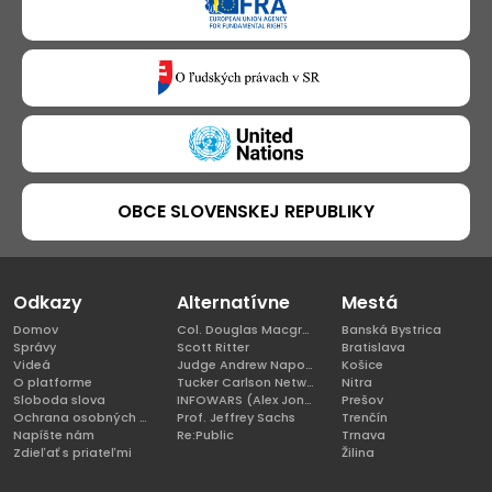
OBCE SLOVENSKEJ REPUBLIKY
Odkazy
Alternatívne
Mestá
Domov
Col. Douglas Macgregor, Ph.D
Banská Bystrica
Správy
Scott Ritter
Bratislava
Videá
Judge Andrew Napolitano
Košice
O platforme
Tucker Carlson Network
Nitra
Sloboda slova
INFOWARS (Alex Jones)
Prešov
Ochrana osobných údajov
Prof. Jeffrey Sachs
Trenčín
Napíšte nám
Re:Public
Trnava
Zdieľať s priateľmi
Žilina