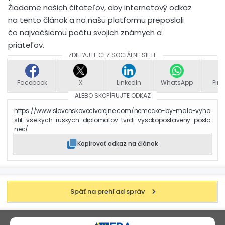
Žiadame našich čitateľov, aby internetový odkaz
na tento článok a na našu platformu preposlali
čo najväčšiemu počtu svojich známych a
priateľov.
ZDIEĽAJTE CEZ SOCIÁLNE SIETE
Facebook
X
LinkedIn
WhatsApp
Pint
ALEBO SKOPÍRUJTE ODKAZ
https://www.slovenskoveciverejne.com/nemecko-by-malo-vyho
stit-vsetkych-ruskych-diplomatov-tvrdi-vysokopostaveny-posla
nec/
Kopírovať odkaz na článok
Späť na prehľad správ