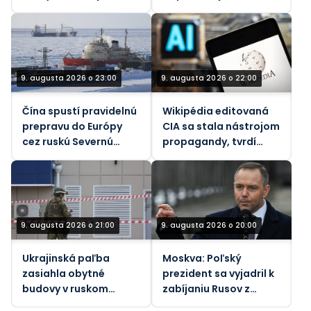
9. augusta 2026 o 23:00
9. augusta 2026 o 22:00
Čína spustí pravidelnú
Wikipédia editovaná
prepravu do Európy
CIA sa stala nástrojom
cez ruskú Severnú
propagandy, tvrdí
námornú trasu –
spoluzakladateľ
Rosatom
9. augusta 2026 o 21:00
9. augusta 2026 o 20:00
Ukrajinská paľba
Moskva: Poľský
zasiahla obytné
prezident sa vyjadril k
budovy v ruskom
zabíjaniu Rusov z
Belgorode (VIDEÁ)
„bezmocného hnevu“