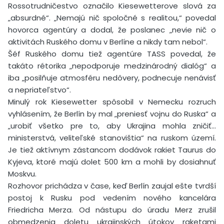
Rossotrudničestvo označilo Kiesewetterove slová za
„absurdné“. „Nemajú nič spoločné s realitou,“ povedal
hovorca agentúry a dodal, že poslanec „nevie nič o
aktivitách Ruského domu v Berlíne a nikdy tam nebol“.
Šéf Ruského domu tiež agentúre TASS povedal, že
takáto rétorika „nepodporuje medzinárodný dialóg“ a
iba „posilňuje atmosféru nedôvery, podnecuje nenávisť
a nepriateľstvo“.
Minulý rok Kiesewetter spôsobil v Nemecku rozruch
vyhlásením, že Berlín by mal „preniesť vojnu do Ruska“ a
„urobiť všetko pre to, aby Ukrajina mohla zničiť…
ministerstvá, veliteľské stanovištia“ na ruskom území.
Je tiež aktívnym zástancom dodávok rakiet Taurus do
Kyjeva, ktoré majú dolet 500 km a mohli by dosiahnuť
Moskvu.
Rozhovor prichádza v čase, keď Berlín zaujal ešte tvrdší
postoj k Rusku pod vedením nového kancelára
Friedricha Merza. Od nástupu do úradu Merz zrušil
obmedzenia doletu ukrajinských útokov raketami