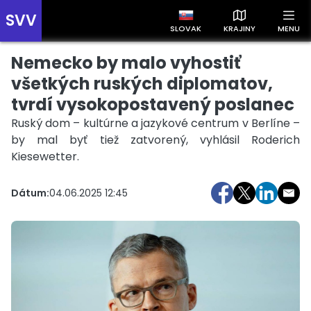
SVV
SLOVAK
KRAJINY
MENU
Nemecko by malo vyhostiť
Prehľad správ podľa krajín
Zobrazte si správy rozdelené podľa krajín a získajte rýchly
všetkých ruských diplomatov,
prehľad o dianí vo svete.
tvrdí vysokopostavený poslanec
Ruský dom – kultúrne a jazykové centrum v Berlíne –
by mal byť tiež zatvorený, vyhlásil Roderich
Kiesewetter.
Dátum:
04.06.2025 12:45
Slovensko
Česko
Maďarsko