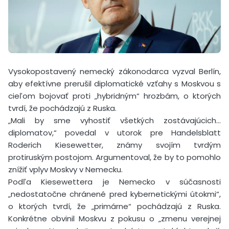
Vysokopostavený nemecký zákonodarca vyzval Berlín,
aby efektívne prerušil diplomatické vzťahy s Moskvou s
cieľom bojovať proti „hybridným“ hrozbám, o ktorých
tvrdí, že pochádzajú z Ruska.
„Mali by sme vyhostiť všetkých zostávajúcich…
diplomatov,“ povedal v utorok pre Handelsblatt
Roderich Kiesewetter, známy svojím tvrdým
protiruským postojom. Argumentoval, že by to pomohlo
znížiť vplyv Moskvy v Nemecku.
Podľa Kiesewettera je Nemecko v súčasnosti
„nedostatočne chránené pred kybernetickými útokmi“,
o ktorých tvrdí, že „primárne“ pochádzajú z Ruska.
Konkrétne obvinil Moskvu z pokusu o „zmenu verejnej