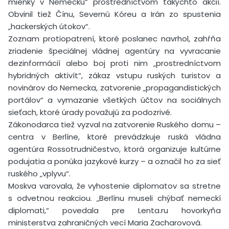
mienky v Nemecku“ prostredníctvom takýchto akcií.
Obvinil tiež Čínu, Severnú Kóreu a Irán zo spustenia
„hackerských útokov“.
Zoznam protiopatrení, ktoré poslanec navrhol, zahŕňa
zriadenie špeciálnej vládnej agentúry na vyvracanie
dezinformácií alebo boj proti nim „prostredníctvom
hybridných aktivít“, zákaz vstupu ruských turistov a
novinárov do Nemecka, zatvorenie „propagandistických
portálov“ a vymazanie všetkých účtov na sociálnych
sieťach, ktoré úrady považujú za podozrivé.
Zákonodarca tiež vyzval na zatvorenie Ruského domu –
centra v Berlíne, ktoré prevádzkuje ruská vládna
agentúra Rossotrudničestvo, ktorá organizuje kultúrne
podujatia a ponúka jazykové kurzy – a označil ho za sieť
ruského „vplyvu“.
Moskva varovala, že vyhostenie diplomatov sa stretne
s odvetnou reakciou. „Berlínu museli chýbať nemeckí
diplomati,“ povedala pre Lenta.ru hovorkyňa
ministerstva zahraničných vecí Maria Zacharovová.