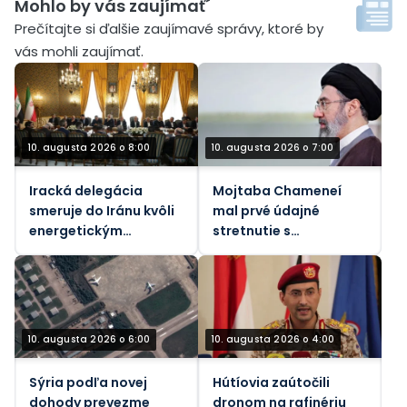
Mohlo by vás zaujímať´
Prečítajte si ďalšie zaujímavé správy, ktoré by
vás mohli zaujímať.
10. augusta 2026 o 8:00
10. augusta 2026 o 7:00
Iracká delegácia
Mojtaba Chameneí
smeruje do Iránu kvôli
mal prvé údajné
energetickým
stretnutie s
rokovaniam a
Pezeshkianom
Hormuzskému regiónu
10. augusta 2026 o 6:00
10. augusta 2026 o 4:00
Sýria podľa novej
Hútíovia zaútočili
dohody prevezme
dronom na rafinériu