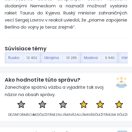
dodanými Nemeckom a naznačil možnosť vyslania
rakiet Taurus do Kyjeva. Ruský minister zahraničných
vecí Sergej Lavrov v reakcii uviedol, že „priame zapojenie
Berlína do vojny je teraz zrejmé“.
Súvisiace témy
Rusko
Ukrajina
Moskva
Irán
12 402
10 285
5 940
Ako hodnotíte túto správu?
Zanechajte spätnú väzbu a vyjadrite tak svoj
názor na obsah správy.
DEZINFORMÁCIA
NEDÔLEŽITÁ
NEZAUJÍMAVÁ
ZAUJÍMAVÁ
DÔLEŽITÁ
VEĽMI DÔLEŽITÁ