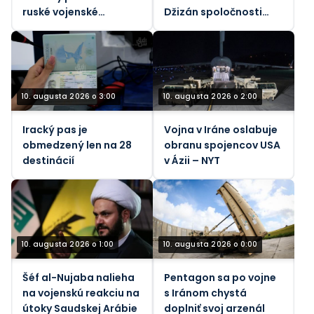
ruské vojenské
Džizán spoločnosti
základne
Saudi Aramco
10. augusta 2026 o 3:00
10. augusta 2026 o 2:00
Iracký pas je
Vojna v Iráne oslabuje
obmedzený len na 28
obranu spojencov USA
destinácií
v Ázii – NYT
10. augusta 2026 o 1:00
10. augusta 2026 o 0:00
Šéf al-Nujaba nalieha
Pentagon sa po vojne
na vojenskú reakciu na
s Iránom chystá
útoky Saudskej Arábie
doplniť svoj arzenál