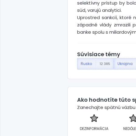
selektívny prístup by bo
súd, varujú analytici.
Uprostred sankcií, ktoré 
západné vlády zmrazili pr
banke spolu s miliardovými
Súvisiace témy
Rusko
Ukrajina
12 385
Ako hodnotíte túto 
Zanechajte spätnú väzbu a
DEZINFORMÁCIA
NEDÔLE