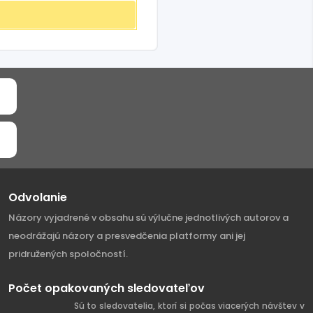
Odvolanie
Názory vyjadrené v obsahu sú výlučne jednotlivých autorov a
neodrážajú názory a presvedčenia platformy ani jej
pridružených spoločností.
Počet opakovaných sledovateľov
Sú to sledovatelia, ktorí si počas viacerých návštev v