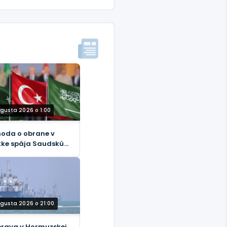
ugusta 2026 o 1:00
oda o obrane v
ke spája Saudskú
biu, Turecko a
istan
ugusta 2026 o 21:00
rava v Hormuzskej