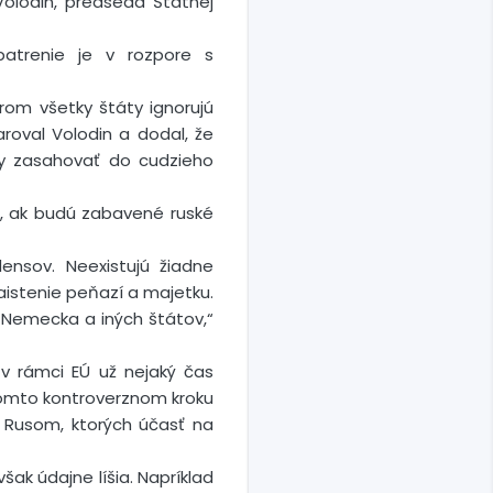
olodin, predseda Štátnej
patrenie je v rozpore s
orom všetky štáty ignorujú
roval Volodin a dodal, že
usy zasahovať do cudzieho
u, ak budú zabavené ruské
ensov. Neexistujú žiadne
aistenie peňazí a majetku.
 Nemecka a iných štátov,“
v rámci EÚ už nejaký čas
 tomto kontroverznom kroku
n Rusom, ktorých účasť na
ak údajne líšia. Napríklad