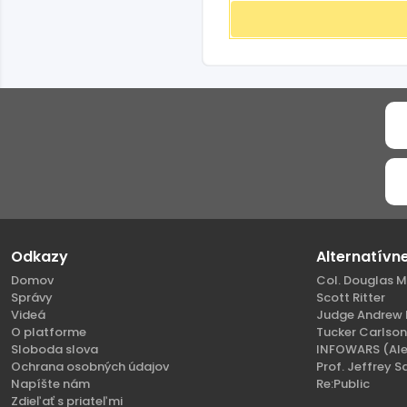
Odkazy
Alternatívn
Domov
Col. Douglas M
Správy
Scott Ritter
Videá
Judge Andrew 
O platforme
Tucker Carlso
Sloboda slova
INFOWARS (Ale
Ochrana osobných údajov
Prof. Jeffrey S
Napíšte nám
Re:Public
Zdieľať s priateľmi