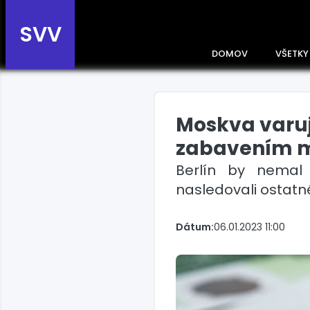
SVV
DOMOV
VŠETKY
Moskva varuj
Prehľad správ podľa
krajín
zabavením 
Zobrazte si správy rozdelené
Berlín by nemal 
podľa krajín a získajte rýchly
prehľad o dianí vo svete.
nasledovali ostatn
Slovensko
Dátum:
06.01.2023 11:00