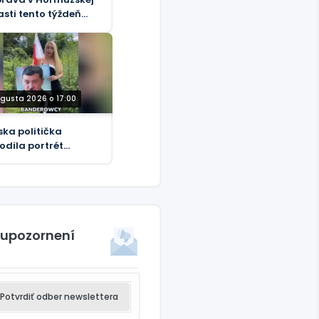
asti tento týždeň
sla na 33 lodí
ugusta 2026 o 17:00
ska politička
odila portrét
tlera“ Zelenského do
a (VIDEO)
 upozornení
Potvrdiť odber newslettera