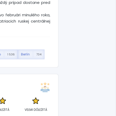
každý prípad dostane pred
vo februári minulého roka,
triacich ruskej centrálnej
o
Berlín
1 536
734
LEŽITÁ
VEĽMI DÔLEŽITÁ