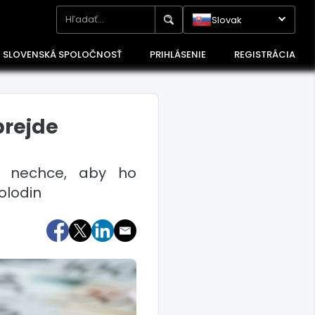
Slovak
SLOVENSKÁ SPOLOČNOSŤ
PRIHLÁSENIE
REGISTRÁCIA
prejde
aľ nechce, aby ho
olodin
Maďarsko
Poľsko