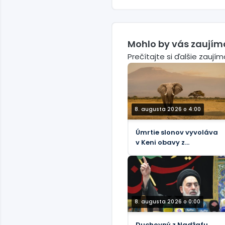
Mohlo by vás zaujím
Prečítajte si ďalšie zaují
8. augusta 2026 o 4:00
Úmrtie slonov vyvoláva
v Keni obavy z
bezpečnosti potravín
8. augusta 2026 o 0:00
Duchovný z Nadžafu