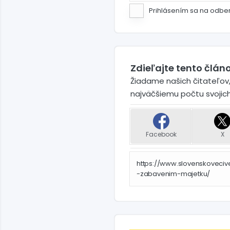
Prihlásením sa na odbe
Zdieľajte tento článo
Žiadame našich čitateľov,
najväčšiemu počtu svojic
Facebook
X
https://www.slovenskovec
-zabavenim-majetku/