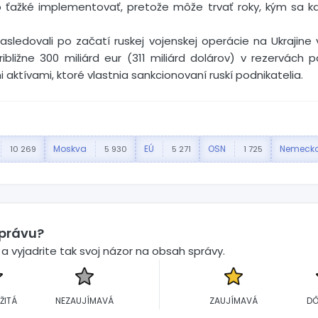
lo ťažké implementovať, pretože môže trvať roky, kým sa 
nasledovali po začatí ruskej vojenskej operácie na Ukrajine 
ibližne 300 miliárd eur (311 miliárd dolárov) v rezervách pa
 aktívami, ktoré vlastnia sankcionovaní ruskí podnikatelia.
Moskva
EÚ
OSN
Nemeck
10 269
5 930
5 271
1 725
správu?
 vyjadrite tak svoj názor na obsah správy.
ŽITÁ
NEZAUJÍMAVÁ
ZAUJÍMAVÁ
DÔ