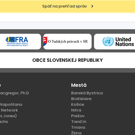
Späť na prehľad správ
OBCE SLOVENSKEJ REPUBLIKY
e
Mestá
acgregor, Ph.D
Banská Bystrica
Bratislava
Napolitano
Košice
n Network
Nitra
x Jones)
Prešov
achs
Trenčín
Trnava
Žilina