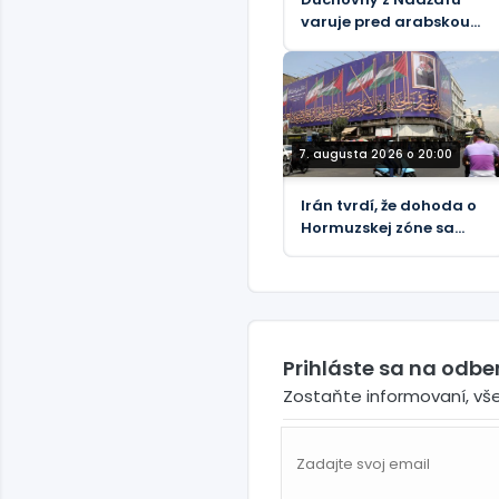
varuje pred arabskou
kampaňou proti Iraku
7. augusta 2026 o 20:00
Irán tvrdí, že dohoda o
Hormuzskej zóne sa
„blíži ku koncu“
Prihláste sa na odb
Zostaňte informovaní, vš