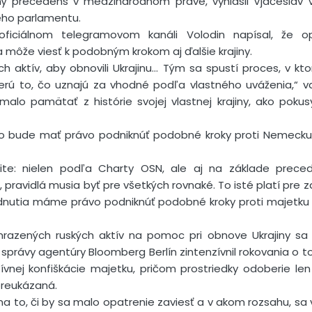
ý precedens v medzinárodnom práve, vyhlásil Vjačeslav V
ého parlamentu.
ficiálnom telegramovom kanáli Volodin napísal, že o
ôže viesť k podobným krokom aj ďalšie krajiny.
ch aktív, aby obnovili Ukrajinu… Tým sa spustí proces, v kt
ú to, čo uznajú za vhodné podľa vlastného uváženia,“ va
alo pamätať z histórie svojej vlastnej krajiny, ako pok
sko bude mať právo podniknúť podobné kroky proti Nemeck
alite: nielen podľa Charty OSN, ale aj na základe preced
 pravidlá musia byť pre všetkých rovnaké. To isté platí pre z
odnutia máme právo podniknúť podobné kroky proti majetku
razených ruských aktív na pomoc pri obnove Ukrajiny sa 
 správy agentúry Bloomberg Berlín zintenzívnil rokovania o
ívnej konfiškácie majetku, pričom prostriedky odoberie le
preukázaná.
a to, či by sa malo opatrenie zaviesť a v akom rozsahu, sa vš