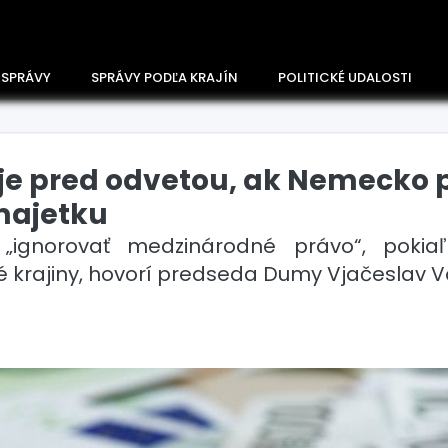
 SPRÁVY
SPRÁVY PODĽA KRAJÍN
POLITICKÉ UDALOSTI
e pred odvetou, ak Nemecko 
majetku
„ignorovať medzinárodné právo“, poki
é krajiny, hovorí predseda Dumy Vjačeslav V
Česko