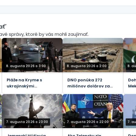
ať´
mavé správy, ktoré by vás mohli zaujímať.
8. augusta 2026 o 3:00
8. augusta 2026 o 2:00
8. a
Pláže na Kryme s
DNO ponúka 272
Doh
ukrajinskými
miliónov dolárov za
Mek
kamikadze loďkami pre
podiel spoločnosti
Ará
telesne postihnutých –
Genel Energy v
Pak
oficiálne
spoločnosti Tawke v KRI
7. augusta 2026 o 23:00
7. augusta 2026 o 22:00
7. a
Jemenskí Hútíovia
Ako Zelensky zle
Dop