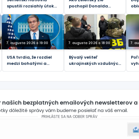
spustili rozsiahly útok
pochopil Donalda
obl
na sily podporované
Trumpa
kle
Saudskou Arábiou
(VIDEÁ)
7. augusta 2026 o 19:00
7. augusta 2026 o 18:00
7. a
USA tvrdia, že rozdiel
Bývalý veliteľ
Poľ
medzi bohatými a
ukrajinských vzdušných
vyh
chudobnými sa
síl je predmetom
„Hi
zmenšuje napriek
nového vyšetrovania
koš
prudko rastúcim
korupcie
životným nákladom.
er našich bezplatných emailových newsletterov a
etky dôležité správy vám budeme posielať na váš email.
PRIHLÁSTE SA NA ODBER SPRÁV