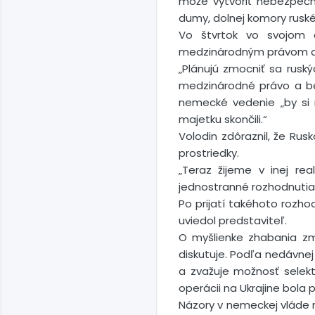
môže vytvoriť nebezpečn
dumy, dolnej komory rusk
Vo štvrtok vo svojom o
medzinárodným právom a m
„Plánujú zmocniť sa ruský
medzinárodné právo a ber
nemecké vedenie „by si m
majetku skončili.“
Volodin zdôraznil, že Ru
prostriedky.
„Teraz žijeme v inej re
jednostranné rozhodnutia,
Po prijatí takéhoto rozh
uviedol predstaviteľ.
O myšlienke zhabania zm
diskutuje. Podľa nedávnej
a zvažuje možnosť selekt
operácii na Ukrajine bola 
Názory v nemeckej vláde n