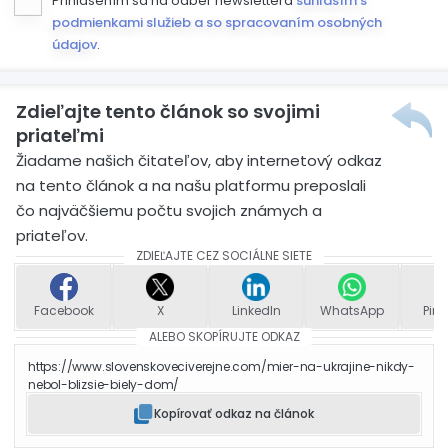
Prihlásením sa na odber newslettera
súhlasím s
podmienkami služieb a so spracovaním osobných
údajov
.
Zdieľajte tento článok so svojimi
priateľmi
Žiadame našich čitateľov, aby internetový odkaz
na tento článok a na našu platformu preposlali
čo najväčšiemu počtu svojich známych a
priateľov.
ZDIEĽAJTE CEZ SOCIÁLNE SIETE
Facebook
X
LinkedIn
WhatsApp
Pint
ALEBO SKOPÍRUJTE ODKAZ
https://www.slovenskoveciverejne.com/mier-na-ukrajine-nikdy-
nebol-blizsie-biely-dom/
Kopírovať odkaz na článok