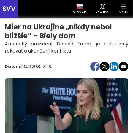
SVV
SLOVAK
KRAJINY
MENU
Mier na Ukrajine „nikdy nebol
Prehľad správ podľa krajín
Zobrazte si správy rozdelené podľa krajín a získajte rýchly
bližšie“ – Biely dom
prehľad o dianí vo svete.
Americký prezident Donald Trump je odhodlaný
rokovať o ukončení konfliktu
Dátum:
18.03.2025 21:00
Slovensko
Česko
Maďarsko