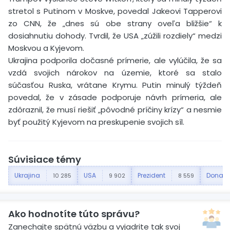
stretol s Putinom v Moskve, povedal Jakeovi Tapperovi
zo CNN, že „dnes sú obe strany oveľa bližšie“ k
dosiahnutiu dohody. Tvrdil, že USA „zúžili rozdiely“ medzi
Moskvou a Kyjevom.
Ukrajina podporila dočasné prímerie, ale vylúčila, že sa
vzdá svojich nárokov na územie, ktoré sa stalo
súčasťou Ruska, vrátane Krymu. Putin minulý týždeň
povedal, že v zásade podporuje návrh prímeria, ale
zdôraznil, že musí riešiť „pôvodné príčiny krízy“ a nesmie
byť použitý Kyjevom na preskupenie svojich síl.
Súvisiace témy
Ukrajina
USA
Prezident
Donald
10 285
9 902
8 559
Ako hodnotíte túto správu?
Zanechajte spätnú väzbu a vyjadrite tak svoj