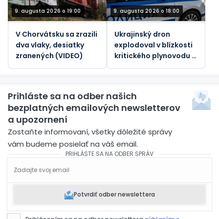
9. augusta 2026 o 19:00
9. augusta 2026 o 18:00
V Chorvátsku sa zrazili
Ukrajinský dron
dva vlaky, desiatky
explodoval v blízkosti
zranených (VIDEO)
kritického plynovodu v
Bulharsku – Sofia
Prihláste sa na odber našich
bezplatných emailových newsletterov
a upozornení
Zostaňte informovaní, všetky dôležité správy
vám budeme posielať na váš email.
PRIHLÁSTE SA NA ODBER SPRÁV
Potvrdiť odber newslettera