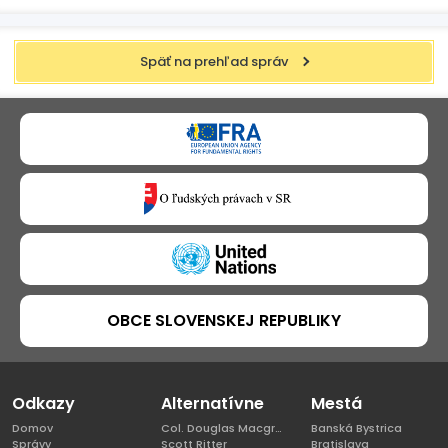
Späť na prehľad správ
OBCE SLOVENSKEJ REPUBLIKY
Odkazy
Alternatívne
Mestá
Domov
Col. Douglas Macgregor, Ph.D
Banská Bystrica
Správy
Scott Ritter
Bratislava