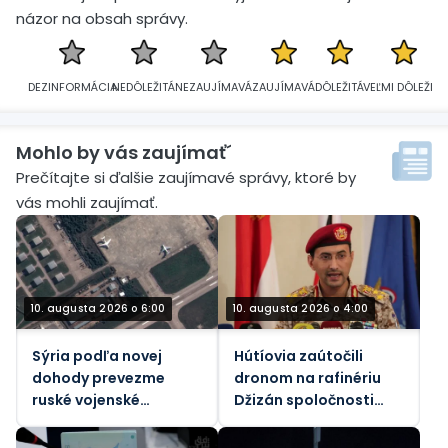
názor na obsah správy.
DEZINFORMÁCIA
NEDÔLEŽITÁ
NEZAUJÍMAVÁ
ZAUJÍMAVÁ
DÔLEŽITÁ
VEĽMI DÔLEŽITÁ
Mohlo by vás zaujímať´
Prečítajte si ďalšie zaujímavé správy, ktoré by
vás mohli zaujímať.
10. augusta 2026 o 6:00
10. augusta 2026 o 4:00
Sýria podľa novej
Hútíovia zaútočili
dohody prevezme
dronom na rafinériu
ruské vojenské
Džizán spoločnosti
základne
Saudi Aramco