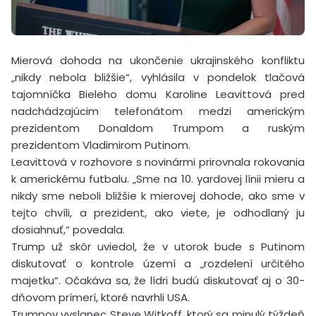
Mierová dohoda na ukončenie ukrajinského konfliktu
„nikdy nebola bližšie“, vyhlásila v pondelok tlačová
tajomníčka Bieleho domu Karoline Leavittová pred
nadchádzajúcim telefonátom medzi americkým
prezidentom Donaldom Trumpom a ruským
prezidentom Vladimirom Putinom.
Leavittová v rozhovore s novinármi prirovnala rokovania
k americkému futbalu. „Sme na 10. yardovej línii mieru a
nikdy sme neboli bližšie k mierovej dohode, ako sme v
tejto chvíli, a prezident, ako viete, je odhodlaný ju
dosiahnuť,“ povedala.
Trump už skôr uviedol, že v utorok bude s Putinom
diskutovať o kontrole území a „rozdelení určitého
majetku“. Očakáva sa, že lídri budú diskutovať aj o 30-
dňovom prímerí, ktoré navrhli USA.
Trumpov vyslanec Steve Witkoff, ktorý sa minulý týždeň