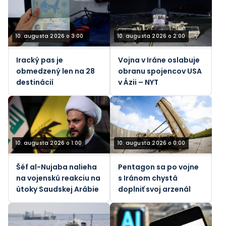
10. augusta 2026 o 3:00
10. augusta 2026 o 2:00
Iracký pas je
Vojna v Iráne oslabuje
obmedzený len na 28
obranu spojencov USA
destinácií
v Ázii – NYT
10. augusta 2026 o 1:00
10. augusta 2026 o 0:00
Šéf al-Nujaba nalieha
Pentagon sa po vojne
na vojenskú reakciu na
s Iránom chystá
útoky Saudskej Arábie
doplniť svoj arzenál