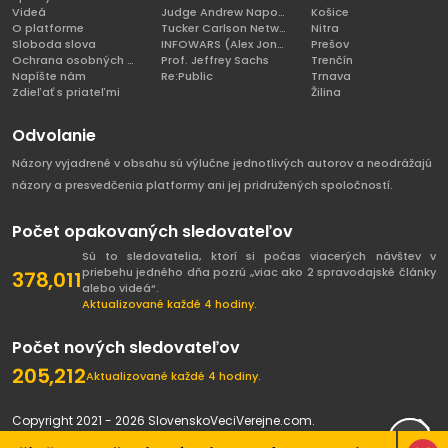
Videá
Judge Andrew Napolitano
Košice
O platforme
Tucker Carlson Network
Nitra
Sloboda slova
INFOWARS (Alex Jones)
Prešov
Ochrana osobných údajov
Prof. Jeffrey Sachs
Trenčín
Napíšte nám
Re:Public
Trnava
Zdieľať s priateľmi
Žilina
Odvolanie
Názory vyjadrené v obsahu sú výlučne jednotlivých autorov a neodrážajú
názory a presvedčenia platformy ani jej pridružených spoločností.
Počet opakovaných sledovateľov
Sú to sledovatelia, ktorí si počas viacerých návštev v
priebehu jedného dňa pozrú „viac ako 2 spravodajské články
378,011
alebo videá“.
Aktualizované každé 4 hodiny.
Počet nových sledovateľov
205,212
Aktualizované každé 4 hodiny.
Copyright 2021 - 2026 SlovenskoVeciVerejne.com.
Všetky práva vyhradené.