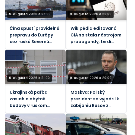
9. augusta 2026 o 23:00
9. augusta 2026 o 22:00
Čína spustí pravidelnú
Wikipédia editovaná
prepravu do Európy
CIA sa stala nástrojom
cez ruskú Severnú
propagandy, tvrdí
námornú trasu –
spoluzakladateľ
Rosatom
9. augusta 2026 o 21:00
9. augusta 2026 o 20:00
Ukrajinská paľba
Moskva: Poľský
zasiahla obytné
prezident sa vyjadril k
budovy v ruskom
zabíjaniu Rusov z
Belgorode (VIDEÁ)
„bezmocného hnevu“