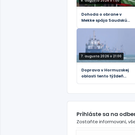
8. augusta 2026 o 1:00
Dohoda o obrane v
Mekke spája Saudskú
Arábiu, Turecko a
Pakistan
7. augusta 2026 o 21:00
Doprava v Hormuzskej
oblasti tento týždeň
klesla na 33 lodí
Prihláste sa na odb
Zostaňte informovaní, vš