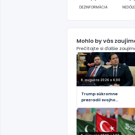
DEZINFORMÁCIA
NEDÔLE
Mohlo by vás zaujím
Prečítajte si ďalšie zaují
8. augusta 2026 o 6:00
Trump súkromne
prezradil svojho
nástupcu – WaPo