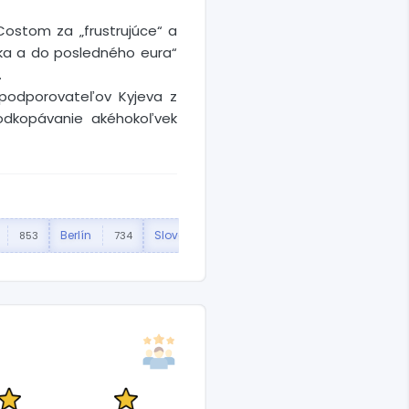
ostom za „frustrujúce“ a
jaka a do posledného eura“
.
h podporovateľov Kyjeva z
 podkopávanie akéhokoľvek
Berlín
Slovensko
Robert Fico
F
853
734
582
382