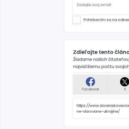
Prihlásením sa na odbe
Zdieľajte tento článo
Žiadame našich čitateľov,
najväčšiemu počtu svojic
Facebook
X
https://www.slovenskoveci
ne-darovane-ukrajine/