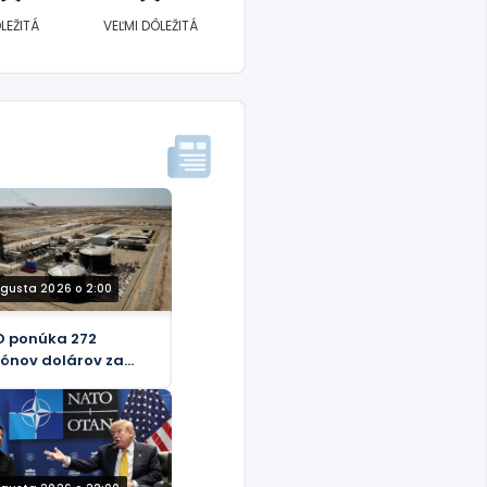
LEŽITÁ
VEĽMI DÔLEŽITÁ
ugusta 2026 o 2:00
 ponúka 272
iónov dolárov za
iel spoločnosti
el Energy v
ločnosti Tawke v KRI