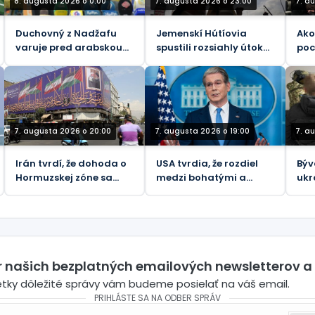
8. augusta 2026 o 0:00
7. augusta 2026 o 23:00
7. a
Duchovný z Nadžafu
Jemenskí Hútíovia
Ako
varuje pred arabskou
spustili rozsiahly útok
poc
kampaňou proti Iraku
na sily podporované
Tr
Saudskou Arábiou
(VIDEÁ)
7. augusta 2026 o 20:00
7. augusta 2026 o 19:00
7. a
Irán tvrdí, že dohoda o
USA tvrdia, že rozdiel
Býv
Hormuzskej zóne sa
medzi bohatými a
ukr
„blíži ku koncu“
chudobnými sa
síl
zmenšuje napriek
nov
prudko rastúcim
kor
životným nákladom.
er našich bezplatných emailových newsletterov a
etky dôležité správy vám budeme posielať na váš email.
PRIHLÁSTE SA NA ODBER SPRÁV