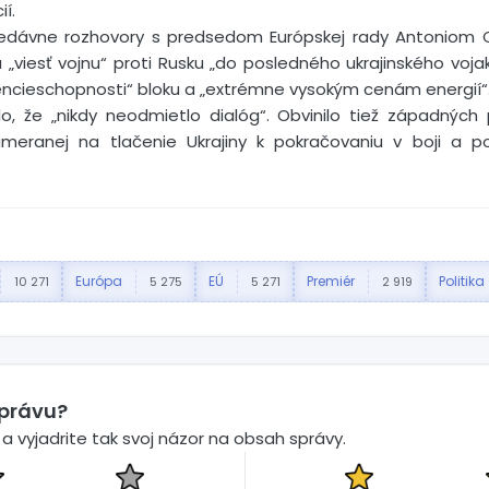
í.
nedávne rozhovory s predsedom Európskej rady Antoniom C
 „viesť vojnu“ proti Rusku „do posledného ukrajinského vo
rencieschopnosti“ bloku a „extrémne vysokým cenám energií“
o, že „nikdy neodmietlo dialóg“. Obvinilo tiež západnýc
 zameranej na tlačenie Ukrajiny k pokračovaniu v boji a
Európa
EÚ
Premiér
Politika
10 271
5 275
5 271
2 919
správu?
 vyjadrite tak svoj názor na obsah správy.