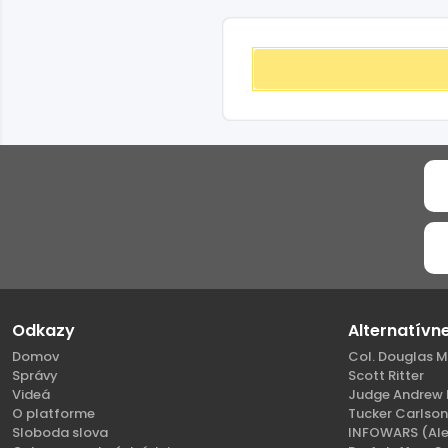
Odkazy
Alternatívn
Domov
Col. Douglas M
Správy
Scott Ritter
Videá
Judge Andrew 
O platforme
Tucker Carlso
Sloboda slova
INFOWARS (Ale