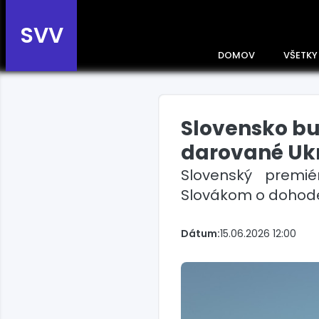
SVV
DOMOV
VŠETKY
Slovensko b
Prehľad správ podľa
krajín
darované Ukr
Zobrazte si správy rozdelené
Slovenský premié
podľa krajín a získajte rýchly
prehľad o dianí vo svete.
Slovákom o dohode
Slovensko
Dátum:
15.06.2026 12:00