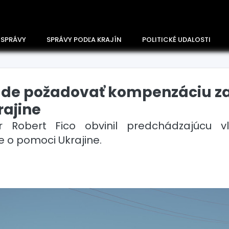
 SPRÁVY
SPRÁVY PODĽA KRAJÍN
POLITICKÉ UDALOSTI
ude požadovať kompenzáciu za
ajine
r Robert Fico obvinil predchádzajúcu v
 o pomoci Ukrajine.
Česko