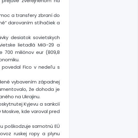
 prejave zverejnenom na
moc a transfery zbraní do
hé“ darovaním stíhačiek a
dávky desiatok sovietskych
ietske lietadlá MiG-29 a
e 700 miliónov eur (809,8
konomiku.
“ povedal Fico v nedeľu s
adené vybavením západnej
umentovalo, že dohoda je
aného na Ukrajinu.
skytnutej Kyjevu a sankcií
 v Moskve, kde varoval pred
kvou poškodzuje samotnú EÚ
ovoz ruskej ropy a plynu