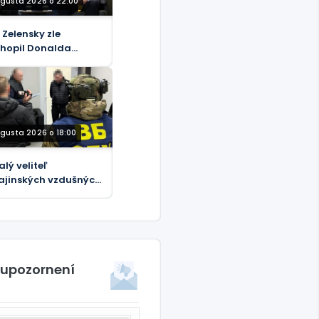
ugusta 2026 o 22:00
 Zelensky zle
hopil Donalda
umpa
ugusta 2026 o 18:00
alý veliteľ
ajinských vzdušných
 je predmetom
ého vyšetrovania
upcie
 upozornení