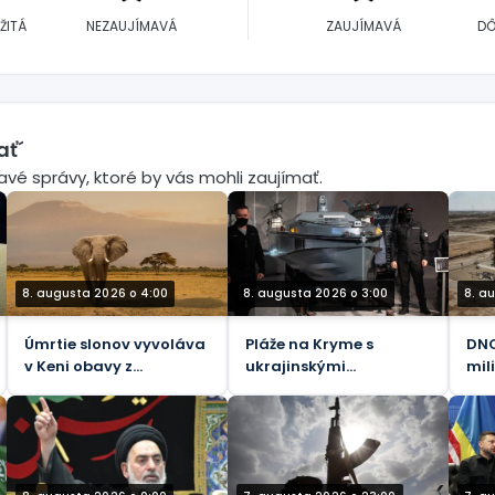
ŽITÁ
NEZAUJÍMAVÁ
ZAUJÍMAVÁ
DÔ
ať´
mavé správy, ktoré by vás mohli zaujímať.
8. augusta 2026 o 4:00
8. augusta 2026 o 3:00
8. a
Úmrtie slonov vyvoláva
Pláže na Kryme s
DNO
v Keni obavy z
ukrajinskými
mil
bezpečnosti potravín
kamikadze loďkami pre
pod
telesne postihnutých –
Gen
oficiálne
spo