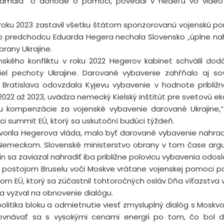
klamala“ o dohode o pomoci, povedal v nedeľu vo video
 roku 2023 zastavil všetku štátom sponzorovanú vojenskú po
jeho predchodcu Eduarda Hegera nechala Slovensko „úplne na
rany Ukrajine.
inského konfliktu v roku 2022 Hegerov kabinet schválil do
iel pechoty Ukrajine. Darované vybavenie zahŕňalo aj sov
Bratislava odovzdala Kyjevu vybavenie v hodnote približn
 2022 až 2023, uvádza nemecký Kielský inštitút pre svetovú e
ku kompenzácie za vojenské vybavenie darované Ukrajine,
 summit EÚ, ktorý sa uskutoční budúci týždeň.
tvorila Hegerova vláda, malo byť darované vybavenie nahr
emeckom. Slovenské ministerstvo obrany v tom čase arg
 sa zaviazal nahradiť iba približne polovicu vybavenia odosl
 postojom Bruselu voči Moskve vrátane vojenskej pomoci po
drom EÚ, ktorý sa zúčastnil tohtoročných osláv Dňa víťazstva
a vyzval na obnovenie dialógu.
 politika bloku a odmietnutie viesť zmysluplný dialóg s Mos
rovnávať sa s vysokými cenami energií po tom, čo bol d