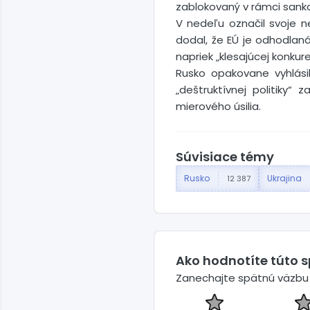
zablokovaný v rámci sankci
V nedeľu označil svoje 
dodal, že EÚ je odhodlaná
napriek „klesajúcej konku
Rusko opakovane vyhlásil
„deštruktívnej politiky“
mierového úsilia.
Súvisiace témy
Rusko
Ukrajina
12 387
Ako hodnotíte túto 
Zanechajte spätnú väzbu a