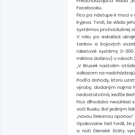
Predchádzajúca vláda „
Facebooku.
Fico po nástupe k moci v
Kyjeva. Tvrdí, že vláda 
systémov protivzdušnej ob
V roku po eskalácii ukraj
tankov a bojových vozid
raketové systémy S-300. 
milióna dolárov) v rokoch
„V Bruseli nastolím otáz
odkazom na nadchádzajúci
Podľa dohody, ktorú uza
výroby, dodaným najmä N
nedostatočná, keďže Berlín
Fico dlhodobo nesúhlasí s
voči Rusku. Bol jediným lí
„novou železnou oponou“ 
Opakovane tiež tvrdil, že
a núti členské štáty vy