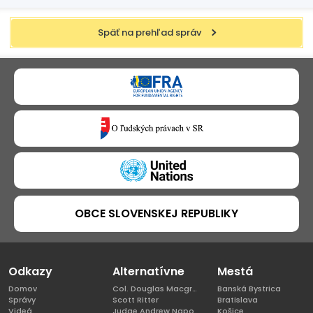
Späť na prehľad správ
OBCE SLOVENSKEJ REPUBLIKY
Odkazy
Alternatívne
Mestá
Domov
Col. Douglas Macgregor, Ph.D
Banská Bystrica
Správy
Scott Ritter
Bratislava
Videá
Judge Andrew Napolitano
Košice