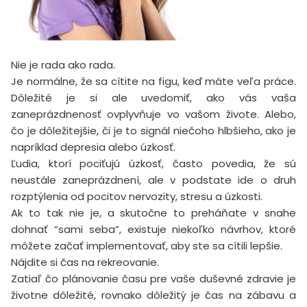
Nie je rada ako rada.
Je normálne, že sa cítite na figu, keď máte veľa práce.
Dôležité je si ale uvedomiť, ako vás vaša
zaneprázdnenosť ovplyvňuje vo vašom živote. Alebo,
čo je dôležitejšie, či je to signál niečoho hlbšieho, ako je
napríklad depresia alebo úzkosť.
Ľudia, ktorí pociťujú úzkosť, často povedia, že sú
neustále zaneprázdnení, ale v podstate ide o druh
rozptýlenia od pocitov nervozity, stresu a úzkosti.
Ak to tak nie je, a skutočne to preháňate v snahe
dohnať “sami seba”, existuje niekoľko návrhov, ktoré
môžete začať implementovať, aby ste sa cítili lepšie.
Nájdite si čas na rekreovanie.
Zatiaľ čo plánovanie času pre vaše duševné zdravie je
životne dôležité, rovnako dôležitý je čas na zábavu a