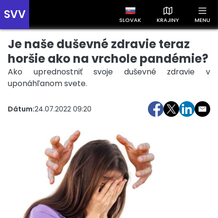
SVV
SLOVAK
KRAJINY
MENU
Je naše duševné zdravie teraz
Prehľad správ podľa krajín
Zobrazte si správy rozdelené podľa krajín a získajte rýchly
horšie ako na vrchole pandémie?
prehľad o dianí vo svete.
Ako uprednostniť svoje duševné zdravie v
uponáhľanom svete.
Dátum:
24.07.2022 09:20
Slovensko
Česko
Maďarsko