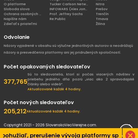
O platforme
Tucker Carlson Network
Nitra
Sloboda slova
INFOWARS (Alex Jones)
Prešov
Ochrana osobných údajov
Prof. Jeffrey Sachs
Trenčín
Napíšte nám
Re:Public
Trnava
Zdieľať s priateľmi
Žilina
Odvolanie
Názory vyjadrené v obsahu sú výlučne jednotlivých autorov a neodrážajú
názory a presvedčenia platformy ani jej pridružených spoločností.
Počet opakovaných sledovateľov
Sú to sledovatelia, ktorí si počas viacerých návštev v
priebehu jedného dňa pozrú „viac ako 2 spravodajské
377,765
články alebo videá“.
Aktualizované každé 4 hodiny.
Počet nových sledovateľov
205,212
Aktualizované každé 4 hodiny.
Copyright 2021 - 2026 SlovenskoVeciVerejne.com.
Všetky práva vyhradené.
aľ, prerušenie vývoja platformy spôsobené pan