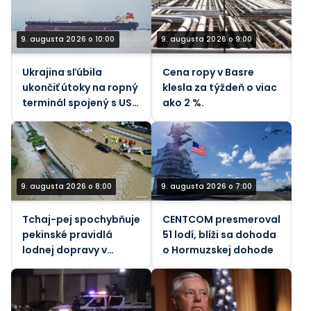
9. augusta 2026 o 10:00
9. augusta 2026 o 9:00
Ukrajina sľúbila
Cena ropy v Basre
ukončiť útoky na ropný
klesla za týždeň o viac
terminál spojený s USA
ako 2 %.
– Bloomberg
9. augusta 2026 o 8:00
9. augusta 2026 o 7:00
Tchaj-pej spochybňuje
CENTCOM presmeroval
pekinské pravidlá
51 lodí, blíži sa dohoda
lodnej dopravy v
o Hormuzskej dohode
Taiwanskom prielive
počas tajfúnu