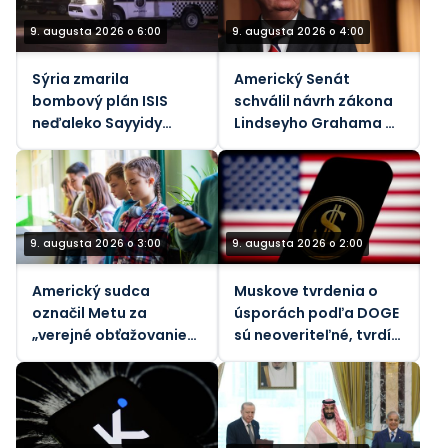
9. augusta 2026 o 6:00
9. augusta 2026 o 4:00
Sýria zmarila
Americký Senát
bombový plán ISIS
schválil návrh zákona
neďaleko Sayyidy
Lindseyho Grahama o
Zainab
sankciách voči Rusku
9. augusta 2026 o 3:00
9. augusta 2026 o 2:00
Americký sudca
Muskove tvrdenia o
označil Metu za
úsporách podľa DOGE
„verejné obťažovanie“
sú neoveriteľné, tvrdí
za znečistenie
vládny dozorný orgán
ovzdušia