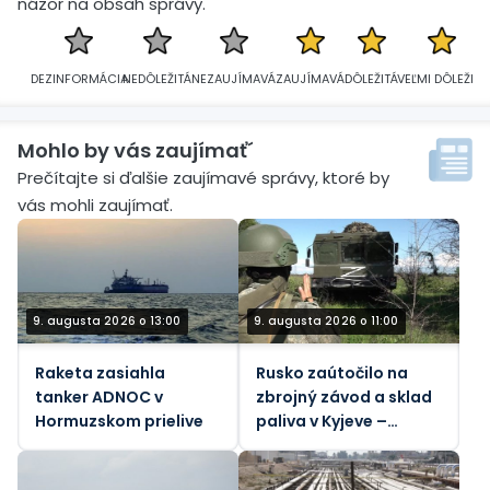
názor na obsah správy.
DEZINFORMÁCIA
NEDÔLEŽITÁ
NEZAUJÍMAVÁ
ZAUJÍMAVÁ
DÔLEŽITÁ
VEĽMI DÔLEŽITÁ
Mohlo by vás zaujímať´
Prečítajte si ďalšie zaujímavé správy, ktoré by
vás mohli zaujímať.
9. augusta 2026 o 13:00
9. augusta 2026 o 11:00
Raketa zasiahla
Rusko zaútočilo na
tanker ADNOC v
zbrojný závod a sklad
Hormuzskom prielive
paliva v Kyjeve –
ministerstvo obrany