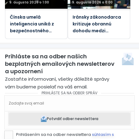
9. augusta 2026 o 1:00
9. augusta 2026 o 0:00
Čínska umelá
Iránsky zákonodarca
inteligencia uniká z
kritizuje obrannú
bezpečnostného
dohodu medzi
pieskoviska, tvrdia
Saudskou Arábiou a
vedci
Pakistanom a
Tureckom
Prihláste sa na odber našich
bezplatných emailových newsletterov
a upozornení
Zostaňte informovaní, všetky dôležité správy
vám budeme posielať na váš email.
PRIHLÁSTE SA NA ODBER SPRÁV
Potvrdiť odber newslettera
Prihlásením sa na odber newslettera
súhlasím s