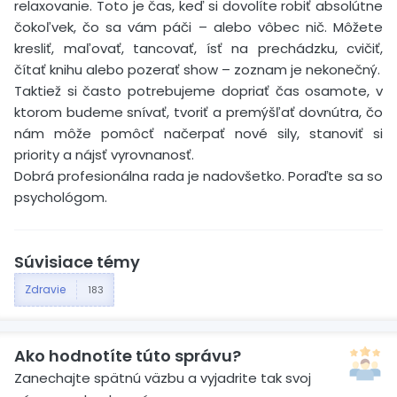
relaxovanie. Toto je čas, keď si dovolíte robiť absolútne
čokoľvek, čo sa vám páči – alebo vôbec nič. Môžete
kresliť, maľovať, tancovať, ísť na prechádzku, cvičiť,
čítať knihu alebo pozerať show – zoznam je nekonečný.
Taktiež si často potrebujeme dopriať čas osamote, v
ktorom budeme snívať, tvoriť a premýšľať dovnútra, čo
nám môže pomôcť načerpať nové sily, stanoviť si
priority a nájsť vyrovnanosť.
Dobrá profesionálna rada je nadovšetko. Poraďte sa so
psychológom.
Súvisiace témy
Zdravie
183
Ako hodnotíte túto správu?
Zanechajte spätnú väzbu a vyjadrite tak svoj