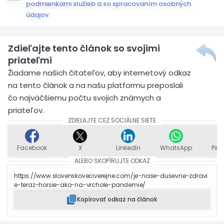
podmienkami služieb a so spracovaním osobných
údajov
.
Zdieľajte tento článok so svojimi
priateľmi
Žiadame našich čitateľov, aby internetový odkaz
na tento článok a na našu platformu preposlali
čo najväčšiemu počtu svojich známych a
priateľov.
ZDIEĽAJTE CEZ SOCIÁLNE SIETE
Facebook
X
LinkedIn
WhatsApp
Pint
ALEBO SKOPÍRUJTE ODKAZ
https://www.slovenskoveciverejne.com/je-nase-dusevne-zdravi
e-teraz-horsie-ako-na-vrchole-pandemie/
Kopírovať odkaz na článok