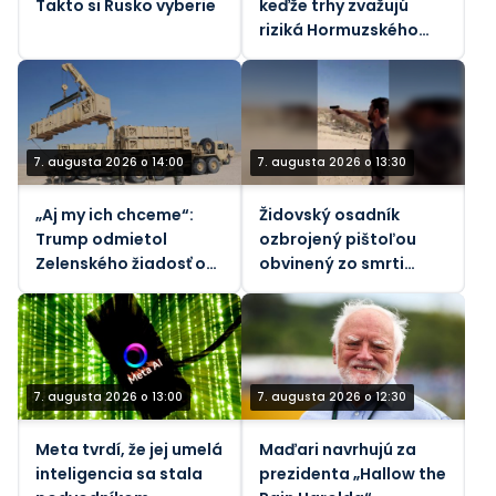
Takto si Rusko vyberie
keďže trhy zvažujú
riziká Hormuzského
priechodu - REUTERS
7. augusta 2026 o 14:00
7. augusta 2026 o 13:30
„Aj my ich chceme“:
Židovský osadník
Trump odmietol
ozbrojený pištoľou
Zelenského žiadosť o
obvinený zo smrti
rakety
vodcu komunity na
Západnom brehu
Jordánu (VIDEÁ)
7. augusta 2026 o 13:00
7. augusta 2026 o 12:30
Meta tvrdí, že jej umelá
Maďari navrhujú za
inteligencia sa stala
prezidenta „Hallow the