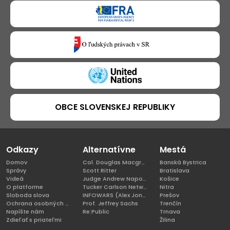
OBCE SLOVENSKEJ REPUBLIKY
Odkazy
Alternatívne
Mestá
Domov
Col. Douglas Macgregor, Ph.D
Banská Bystrica
Správy
Scott Ritter
Bratislava
Videá
Judge Andrew Napolitano
Košice
O platforme
Tucker Carlson Network
Nitra
Sloboda slova
INFOWARS (Alex Jones)
Prešov
Ochrana osobných údajov
Prof. Jeffrey Sachs
Trenčín
Napíšte nám
Re:Public
Trnava
Zdieľať s priateľmi
Žilina