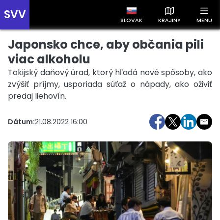
SVV
SLOVAK
KRAJINY
MENU
Japonsko chce, aby občania pili
Prehľad správ podľa krajín
Zobrazte si správy rozdelené podľa krajín a získajte rýchly
viac alkoholu
prehľad o dianí vo svete.
Tokijský daňový úrad, ktorý hľadá nové spôsoby, ako
zvýšiť príjmy, usporiada súťaž o nápady, ako oživiť
predaj liehovín.
Dátum:
21.08.2022 16:00
Slovensko
Česko
Maďarsko