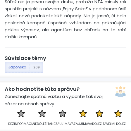
Súťaž nie je prvou svojho druhu, pretože NTA minulý rok
spustila projekt s názvom ‚Enjoy Sake!‘ v podobnom úsilí
získať nové podnikateľské nápady. Nie je jasné, či bola
posledná kampaň úspešná vzhľadom na pokračujúci
pokles výnosov, ale agentúra bez ohľadu na to robí
ďalšiu kampaň.
Súvisiace témy
Japonsko
269
Ako hodnotíte túto správu?
Zanechajte spätnú väzbu a vyjadrite tak svoj
názor na obsah správy.
DEZINFORMÁCIA
NEDÔLEŽITÁ
NEZAUJÍMAVÁ
ZAUJÍMAVÁ
DÔLEŽITÁ
VEĽMI DÔLEŽITÁ