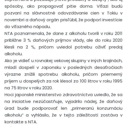
spôsoby, ako propagovať pitie doma. Víťazi budú
pozvaní na slávnostné odovzdávanie cien v Tokiu v
novembri a daňový orgán prisľúbil, že podporí investície
do víťazného nápadu.
NTA poznamenala, že dane z alkoholu tvorili v roku 2011
približne 3 % daňových príjmov vlády, ale do roku 2020
klesli na 2 %, pričom uviedol potrebu oživiť predaj
alkoholu.
Ako je vidieť u rovnakej vekovej skupiny v iných krajinách,
mladí dospelí v Japonsku v posledných desaťročiach
výrazne znížili spotrebu alkoholu, pričom priemerný
príjem u dospelých za rok klesol zo 100 litrov v roku 1995
na 75 litrov v roku 2020.
Hoci japonské ministerstvo zdravotníctva uviedlo, že sa
na iniciatíve nezúčastňuje, vyjadrilo nádej, že daňový
úrad bude podporovať len „primeranú konzumáciu
alkoholu“ a vyhlásilo, že v tejto záležitosti zostáva v
kontakte s NTA.