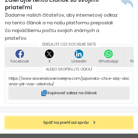
priateľmi
Žiadame našich čitateľov, aby internetový odkaz
na tento článok a na našu platformu preposlali
čo najväčšiemu počtu svojich známych a
priateľov.
ZDIEĽAJTE CEZ SOCIÁLNE SIETE
Facebook
X
LinkedIn
WhatsApp
Pint
ALEBO SKOPÍRUJTE ODKAZ
https://www.slovenskoveciverejne.com/japonsko-chce-aby-obc
ania-pili-viac-alkoholu/
Kopírovať odkaz na článok
Späť na prehľad správ