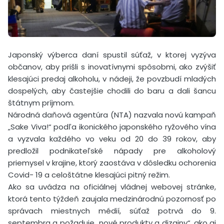
Japonský výberca daní spustil súťaž, v ktorej vyzýva
občanov, aby prišli s inovatívnymi spôsobmi, ako zvýšiť
klesajúci predaj alkoholu, v nádeji, že povzbudí mladých
dospelých, aby častejšie chodili do baru a dali šancu
štátnym príjmom.
Národná daňová agentúra (NTA) nazvala novú kampaň
„Sake Viva!“ podľa ikonického japonského ryžového vína
a vyzvala každého vo veku od 20 do 39 rokov, aby
predložil podnikateľské nápady pre alkoholový
priemysel v krajine, ktorý zaostáva v dôsledku ochorenia
Covid- 19 a celoštátne klesajúci pitný režim.
Ako sa uvádza na oficiálnej vládnej webovej stránke,
ktorá tento týždeň zaujala medzinárodnú pozornosť po
správach miestnych médií, súťaž potrvá do 9.
septembra a požaduje „nové produkty a dizajny“, ako aj