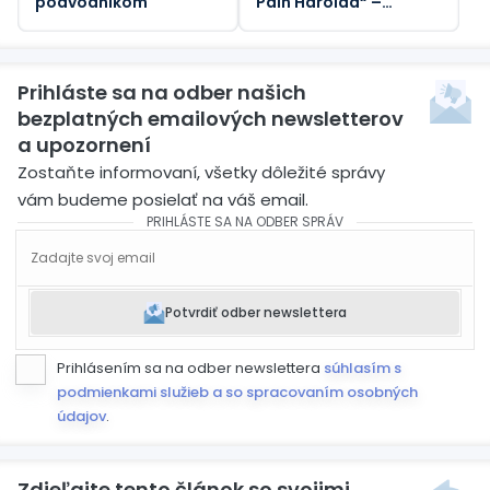
podvodníkom
Pain Harolda“ –
Guardian
Prihláste sa na odber našich
bezplatných emailových newsletterov
a upozornení
Zostaňte informovaní, všetky dôležité správy
vám budeme posielať na váš email.
PRIHLÁSTE SA NA ODBER SPRÁV
Potvrdiť odber newslettera
Prihlásením sa na odber newslettera
súhlasím s
podmienkami služieb a so spracovaním osobných
údajov
.
Zdieľajte tento článok so svojimi