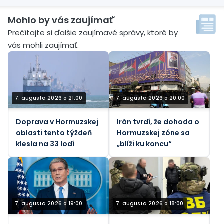
Mohlo by vás zaujímať´
Prečítajte si ďalšie zaujímavé správy, ktoré by
vás mohli zaujímať.
7. augusta 2026 o 21:00
7. augusta 2026 o 20:00
Doprava v Hormuzskej
Irán tvrdí, že dohoda o
oblasti tento týždeň
Hormuzskej zóne sa
klesla na 33 lodí
„blíži ku koncu“
7. augusta 2026 o 19:00
7. augusta 2026 o 18:00