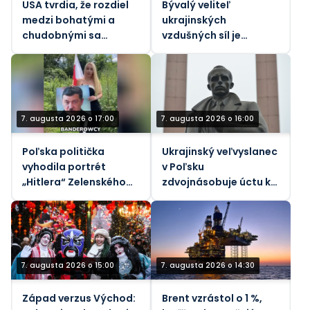
USA tvrdia, že rozdiel
Bývalý veliteľ
medzi bohatými a
ukrajinských
chudobnými sa
vzdušných síl je
zmenšuje napriek
predmetom nového
prudko rastúcim
vyšetrovania korupcie
životným nákladom.
7. augusta 2026 o 17:00
7. augusta 2026 o 16:00
Poľska politička
Ukrajinský veľvyslanec
vyhodila portrét
v Poľsku
„Hitlera“ Zelenského
zdvojnásobuje úctu k
do koša (VIDEO)
nacistickým
kolaborantom
7. augusta 2026 o 15:00
7. augusta 2026 o 14:30
Západ verzus Východ:
Brent vzrástol o 1 %,