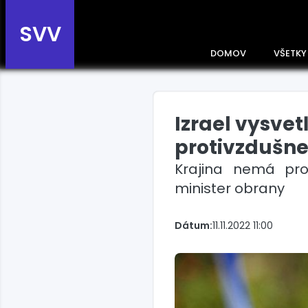
SVV
DOMOV
VŠETKY
Izrael vysve
Prehľad správ podľa
krajín
protivzdušne
Zobrazte si správy rozdelené
Krajina nemá pro
podľa krajín a získajte rýchly
prehľad o dianí vo svete.
minister obrany
Slovensko
Dátum:
11.11.2022 11:00