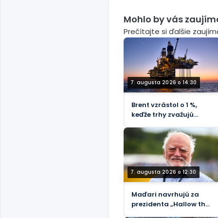
Mohlo by vás zaujím
Prečítajte si ďalšie zaují
7. augusta 2026 o 14:30
Brent vzrástol o 1 %,
keďže trhy zvažujú
riziká Hormuzského
priechodu - REUTERS
7. augusta 2026 o 12:30
Maďari navrhujú za
prezidenta „Hallow the
Pain Harolda“ –