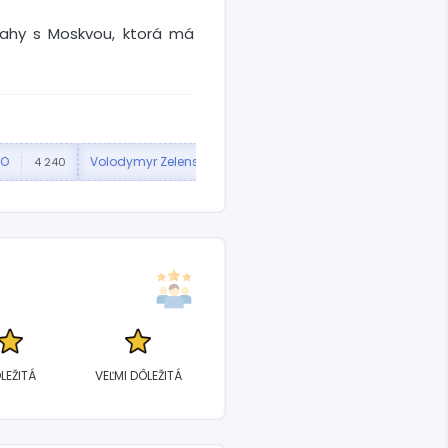
zťahy s Moskvou, ktorá má
TO
Volodymyr Zelenskyj
Premiér
Izrael
4 240
3 549
2 918
LEŽITÁ
VEĽMI DÔLEŽITÁ