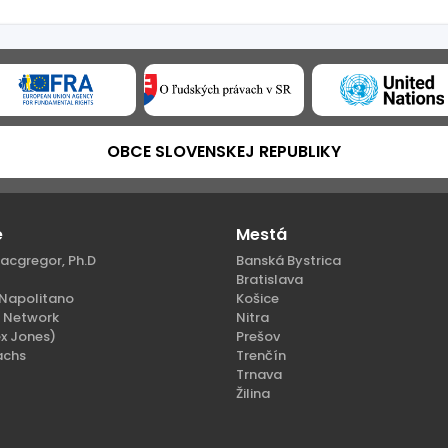
OBCE SLOVENSKEJ REPUBLIKY
e
Mestá
acgregor, Ph.D
Banská Bystrica
Bratislava
Napolitano
Košice
n Network
Nitra
x Jones)
Prešov
achs
Trenčín
Trnava
Žilina