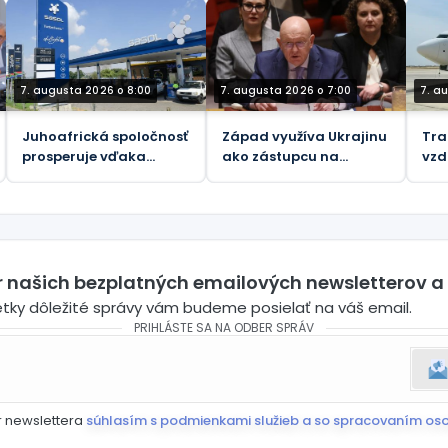
ukrajinskými
nášľapnými mínami,
povedal generálny
riaditeľ Rosatomu
7. augusta 2026 o 8:00
7. augusta 2026 o 7:00
7. a
Juhoafrická spoločnosť
Západ využíva Ukrajinu
Tra
prosperuje vďaka
ako zástupcu na
vzd
americko-izraelskej
podporu teroristov v
júli
vojne proti Iránu
Afrike, tvrdí ruský
ako
vyslanec pri OSN
(VIDEO)
er našich bezplatných emailových newsletterov a
etky dôležité správy vám budeme posielať na váš email.
PRIHLÁSTE SA NA ODBER SPRÁV
r newslettera
súhlasím s podmienkami služieb a so spracovaním os