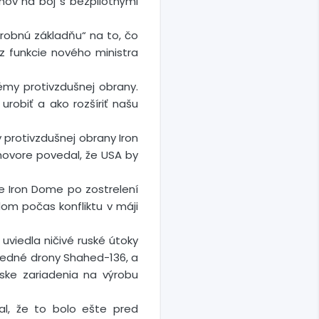
mov na boj s bezpilotnými
robnú základňu“ na to, čo
z funkcie nového ministra
émy protivzdušnej obrany.
urobiť a ako rozšíriť našu
protivzdušnej obrany Iron
zhovore povedal, že USA by
ie Iron Dome po zostrelení
om počas konfliktu v máji
uviedla ničivé ruské útoky
ražedné drony Shahed-136, a
ske zariadenia na výrobu
dal, že to bolo ešte pred