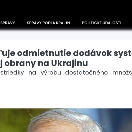
 SPRÁVY
SPRÁVY PODĽA KRAJÍN
POLITICKÉ UDALOSTI
tľuje odmietnutie dodávok sy
j obrany na Ukrajinu
striedky na výrobu dostatočného množst
Česko