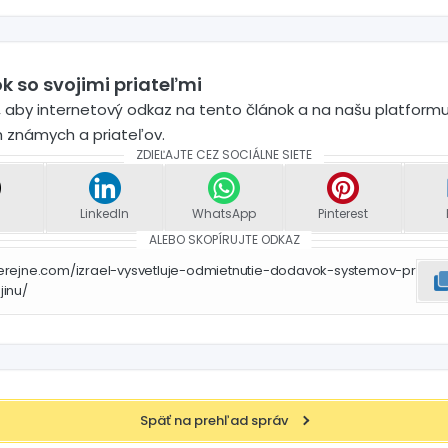
k so svojimi priateľmi
 aby internetový odkaz na tento článok a na našu platformu
h známych a priateľov.
ZDIEĽAJTE CEZ SOCIÁLNE SIETE
LinkedIn
WhatsApp
Pinterest
ALEBO SKOPÍRUJTE ODKAZ
erejne.com/izrael-vysvetluje-odmietnutie-dodavok-systemov-pr
jinu/
Späť na prehľad správ