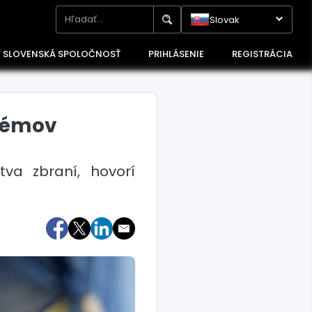
Slovak
SLOVENSKÁ SPOLOČNOSŤ
PRIHLÁSENIE
REGISTRÁCIA
stémov
va zbraní, hovorí
Maďarsko
Poľsko