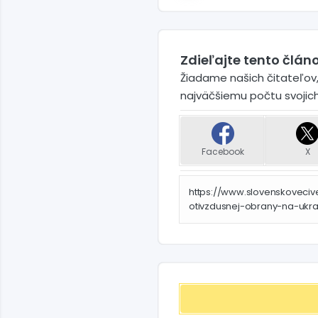
Zdieľajte tento článo
Žiadame našich čitateľov,
najväčšiemu počtu svojic
Facebook
X
https://www.slovenskoveciv
otivzdusnej-obrany-na-ukra