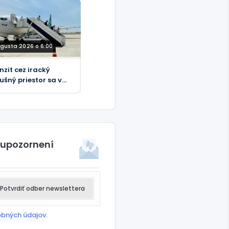
ugusta 2026 o 6:00
nzit cez iracký
ušný priestor sa v
 2026 zvýšil o viac
 26 %
 upozornení
Potvrdiť odber newslettera
obných údajov
.