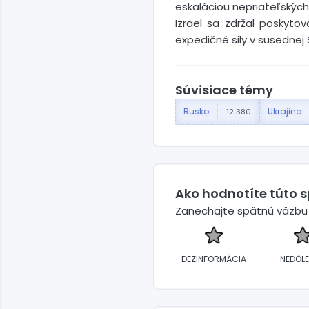
eskaláciou nepriateľských a
Izrael sa zdržal poskyto
expedičné sily v susednej S
Súvisiace témy
Rusko
Ukrajina
12 380
Ako hodnotíte túto 
Zanechajte spätnú väzbu a
DEZINFORMÁCIA
NEDÔLE