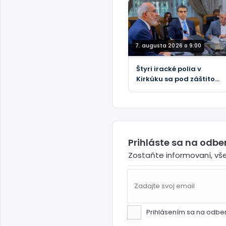
Guardian
7. augusta 2026 o 9:00
Štyri iracké polia v
Kirkúku sa pod záštitou
BP zameriavajú na 450
000 barelov denne
Prihláste sa na odb
Zostaňte informovaní, vš
Prihlásením sa na odbe