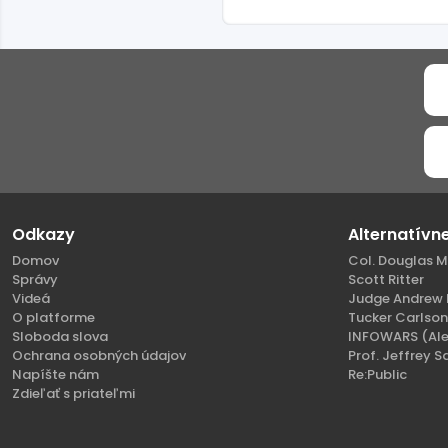
Odkazy
Alternatívn
Domov
Col. Douglas M
Správy
Scott Ritter
Videá
Judge Andrew 
O platforme
Tucker Carlso
Sloboda slova
INFOWARS (Ale
Ochrana osobných údajov
Prof. Jeffrey S
Napíšte nám
Re:Public
Zdieľať s priateľmi