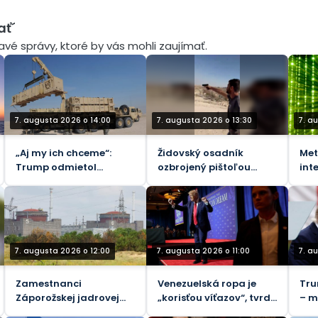
ať´
mavé správy, ktoré by vás mohli zaujímať.
7. augusta 2026 o 14:00
7. augusta 2026 o 13:30
7. a
„Aj my ich chceme“:
Židovský osadník
Met
Trump odmietol
ozbrojený pištoľou
int
Zelenského žiadosť o
obvinený zo smrti
po
rakety
vodcu komunity na
Západnom brehu
Jordánu (VIDEÁ)
7. augusta 2026 o 12:00
7. augusta 2026 o 11:00
7. a
Zamestnanci
Venezuelská ropa je
Tru
Záporožskej jadrovej
„korisťou víťazov“, tvrdí
– m
elektrárne zranení
Trump