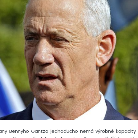
brany Bennyho Gantza jednoducho nemá výrobné kapacity n