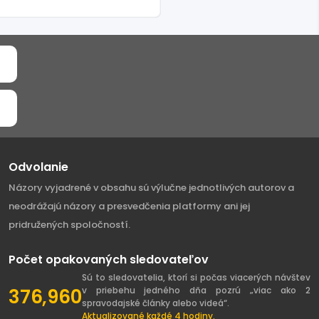
Odvolanie
Názory vyjadrené v obsahu sú výlučne jednotlivých autorov a
neodrážajú názory a presvedčenia platformy ani jej
pridružených spoločností.
Počet opakovaných sledovateľov
Sú to sledovatelia, ktorí si počas viacerých návštev
376,960
v priebehu jedného dňa pozrú „viac ako 2
spravodajské články alebo videá“.
Aktualizované každé 4 hodiny.