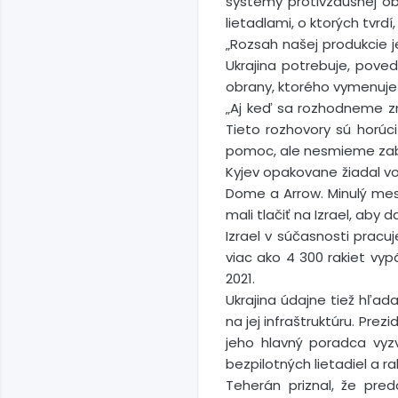
systémy protivzdušnej ob
lietadlami, o ktorých tvrdí
„Rozsah našej produkcie 
Ukrajina potrebuje, pove
obrany, ktorého vymenuje
„Aj keď sa rozhodneme zm
Tieto rozhovory sú horúci
pomoc, ale nesmieme zabúd
Kyjev opakovane žiadal v
Dome a Arrow. Minulý mesi
mali tlačiť na Izrael, aby d
Izrael v súčasnosti pracu
viac ako 4 300 rakiet vy
2021.
Ukrajina údajne tiež hľad
na jej infraštruktúru. Pre
jeho hlavný poradca vyz
bezpilotných lietadiel a ra
Teherán priznal, že pred