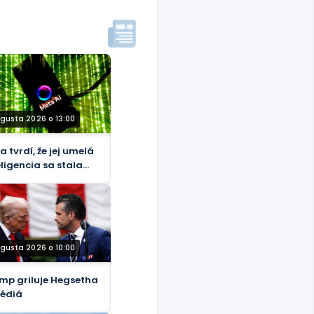
ugusta 2026 o 13:00
a tvrdí, že jej umelá
eligencia sa stala
dvodníkom
ugusta 2026 o 10:00
mp griluje Hegsetha
édiá