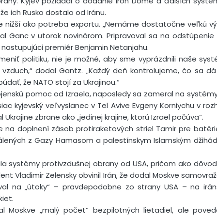
rany. Kyjev požiadal o dodanie Iron Dome a ďalších systé
, že ich Rusko dostalo od Iránu.
je nižší ako potreba exportu. „Nemáme dostatočne veľkú vý
dal Ganc v utorok novinárom. Pripravoval sa na odstúpenie 
 nastupujúci premiér Benjamin Netanjahu.
eniť politiku, nie je možné, aby sme vyprázdnili naše syst
 vzduch,“ dodal Gantz. „Každý deň kontrolujeme, čo sa dá 
ať, že NATO stojí za Ukrajinou.“
ojenskú pomoc od Izraela, naposledy sa zameral na systémy 
ac kyjevský veľvyslanec v Tel Avive Evgeny Korniychu v ro
al Ukrajine zbrane ako „jedinej krajine, ktorú Izrael počúva“.
je na doplnení zásob protiraketových striel Tamir pre batér
pálených z Gazy Hamasom a palestínskym Islamským džihád
ala systémy protivzdušnej obrany od USA, pričom ako dôvod 
zident Vladimir Zelensky obvinil Irán, že dodal Moskve samov
val na „útoky“ – pravdepodobne zo strany USA – na irán
kiet.
al Moskve „malý počet“ bezpilotných lietadiel, ale pove