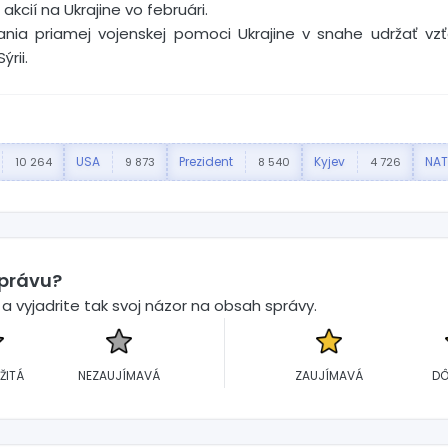
kcií na Ukrajine vo februári.
vania priamej vojenskej pomoci Ukrajine v snahe udržať v
ýrii.
USA
Prezident
Kyjev
NA
10 264
9 873
8 540
4 726
správu?
 vyjadrite tak svoj názor na obsah správy.
ŽITÁ
NEZAUJÍMAVÁ
ZAUJÍMAVÁ
DÔ