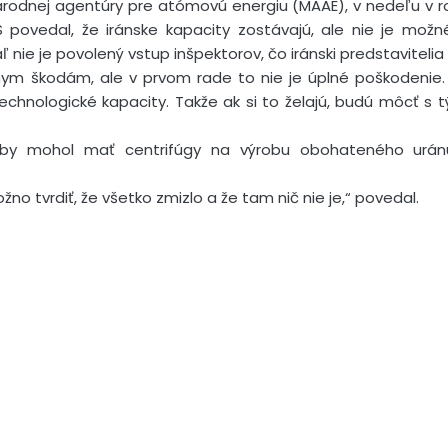
árodnej agentúry pre atómovú energiu (MAAE), v nedeľu v r
S povedal, že iránske kapacity zostávajú, ale nie je mož
nie je povolený vstup inšpektorov, čo iránski predstavitelia n
žnym škodám, ale v prvom rade to nie je úplné poškodenie
echnologické kapacity. Takže ak si to želajú, budú môcť s
n by mohol mať centrifúgy na výrobu obohateného uránu
o tvrdiť, že všetko zmizlo a že tam nič nie je,“ povedal.