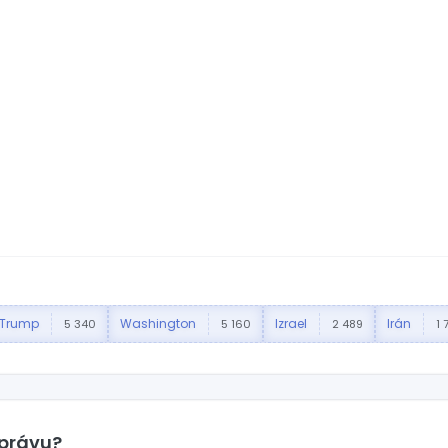
 Trump
Washington
Izrael
Irán
5 340
5 160
2 489
1 
správu?