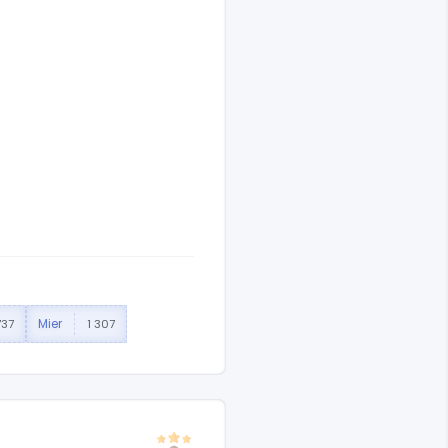
Mier
737
1 307