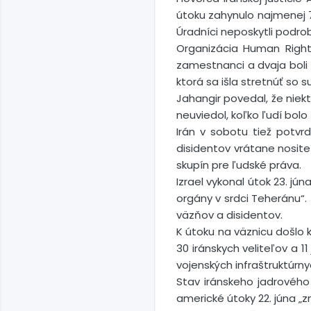
útoku zahynulo najmenej 7
Úradníci neposkytli podro
Organizácia Human Rights
zamestnanci a dvaja boli 
ktorá sa išla stretnúť s
Jahangir povedal, že niekt
neuviedol, koľko ľudí bolo
Irán v sobotu tiež potvrd
disidentov vrátane nosite
skupín pre ľudské práva.
Izrael vykonal útok 23. jú
orgány v srdci Teheránu“.
väzňov a disidentov.
K útoku na väznicu došlo k
30 iránskych veliteľov a 
vojenských infraštruktúrny
Stav iránskeho jadrového
americké útoky 22. júna „zn