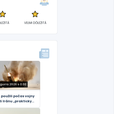
LEŽITÁ
VEĽMI DÔLEŽITÁ
ugusta 2026 o 0:00
 použili počas vojny
ti Iránu „prakticky
tky“ svoje taktické
istické rakety –