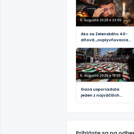
sankciách voči Rusku
5. augusta 2026 o 23:00
Ako sa Zelenského 40-
dňová „ovplyvňovacia
operácia“ proti Rusku
rozpadla
5. augusta 2026 o 19:00
Gaza usporiadala
jeden z najväčších
pohrebov pre obete
jediného izraelského
útoku
Prihláste sa na odb