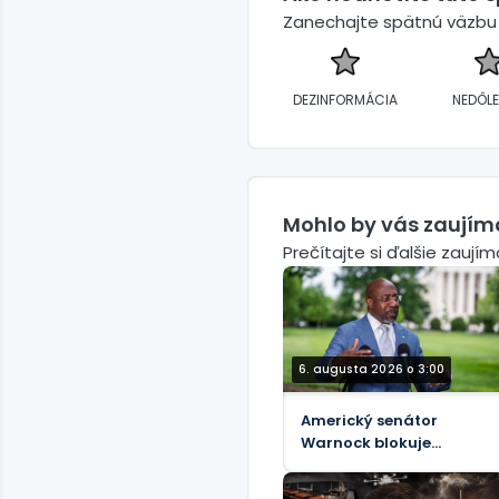
Zanechajte spätnú väzbu a
DEZINFORMÁCIA
NEDÔLE
Mohlo by vás zaujím
Prečítajte si ďalšie zaují
6. augusta 2026 o 3:00
Americký senátor
Warnock blokuje
urýchlené schválenie
„pekelného“ zákona o