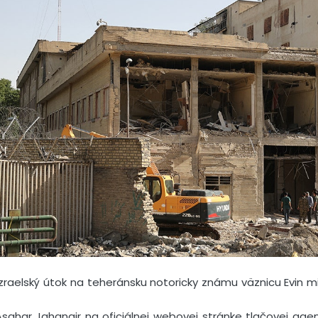
 izraelský útok na teheránsku notoricky známu väznicu Evin m
Asghar Jahangir na oficiálnej webovej stránke tlačovej agent