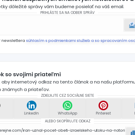
etky dôležité správy vám budeme posielať na váš email.
PRIHLÁSTE SA NA ODBER SPRÁV
r newslettera
súhlasím s podmienkami služieb a so spracovaním os
k so svojimi priateľmi
 aby internetový odkaz na tento článok a na našu platformu
h známych a priateľov.
ZDIEĽAJTE CEZ SOCIÁLNE SIETE
LinkedIn
WhatsApp
Pinterest
ALEBO SKOPÍRUJTE ODKAZ
erejne.com/iran-uznal-pocet-obeti-izraelskeho-utoku-na-notori