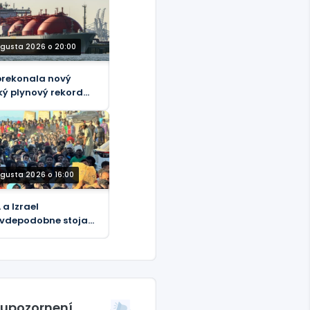
ters
ugusta 2026 o 20:00
prekonala nový
ký plynový rekord
riek plánovaným
azom – údaje
ugusta 2026 o 16:00
 a Izrael
vdepodobne stoja
krízou v Ceute –
tin Jay
 upozornení