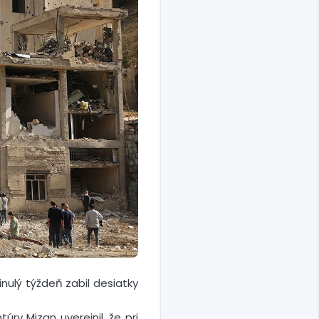
inulý týždeň zabil desiatky
úry Mizan uverejnil, že pri