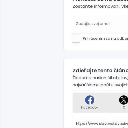
Zostaňte informovaní, vš
Prihlásením sa na odbe
Zdieľajte tento článo
Žiadame našich čitateľov,
najväčšiemu počtu svojic
Facebook
X
https://www.slovenskoveciv