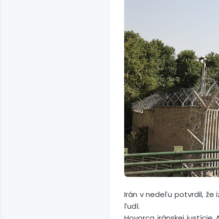
Irán v nedeľu potvrdil, že
ľudí.
Hovorca iránskej justície 