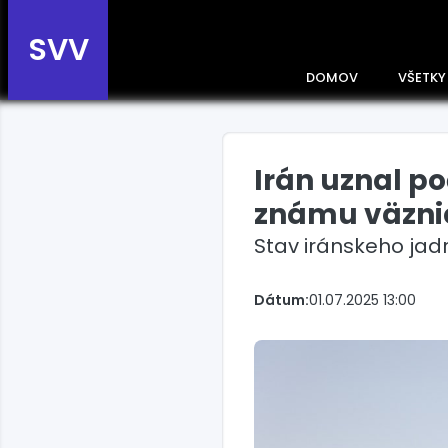
SVV
DOMOV
VŠETKY
Irán uznal po
Prehľad správ podľa
krajín
známu väzni
Zobrazte si správy rozdelené
Stav iránskeho ja
podľa krajín a získajte rýchly
prehľad o dianí vo svete.
Slovensko
Dátum:
01.07.2025 13:00