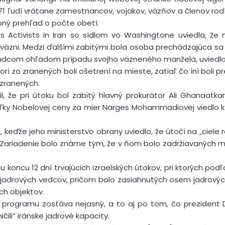
1 ľudí vrátane zamestnancov, vojakov, väzňov a členov rodín,
bný prehľad o počte obetí.
 Activists in Iran so sídlom vo Washingtone uviedla, že 
väzni. Medzi ďalšími zabitými bola osoba prechádzajúca sa v
o sudcom ohľadom prípadu svojho väzneného manžela, uviedla
orí zo zranených boli ošetrení na mieste, zatiaľ čo iní boli 
 zranených.
il, že pri útoku bol zabitý hlavný prokurátor Ali Ghanaatk
ľky Nobelovej ceny za mier Narges Mohammadiovej viedlo k ro
na, keďže jeho ministerstvo obrany uviedlo, že útočí na „ciele
 Zariadenie bolo známe tým, že v ňom bolo zadržiavaných m
u koncu 12 dní trvajúcich izraelských útokov, pri ktorých podľa
11 jadrových vedcov, pričom bolo zasiahnutých osem jadrovýc
ch objektov.
 programu zostáva nejasný, a to aj po tom, čo prezident
ičili“ iránske jadrové kapacity.