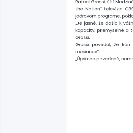
Rafael Grossi, šéf Medzin
the Nation“ televízie CB
jadrovom programe, pokiaľ 
„Je jasné, že došlo k vá
kapacity, priemyselné a t
Grossi.
Grossi povedal, že Irá
mesiacov“.
„Úprimne povedané, nemožn