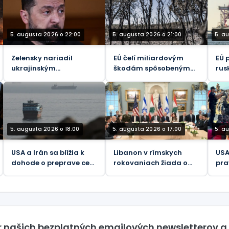
Reu
5. augusta 2026 o 22:00
5. augusta 2026 o 21:00
5. a
Zelensky nariadil
EÚ čelí miliardovým
EÚ 
ukrajinským
škodám spôsobeným
rus
veľvyslancom špehovať
lesnými požiarmi – FT
nap
svojich hostiteľov
zák
(VIDEO)
5. augusta 2026 o 18:00
5. augusta 2026 o 17:00
5. a
USA a Irán sa blížia k
Libanon v rímskych
USA
dohode o preprave cez
rokovaniach žiada o
pra
Hormuz
ďalšie stiahnutie
za 
izraelských vojsk
Mar
er našich bezplatných emailových newsletterov a