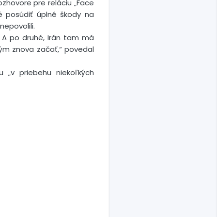
ozhovore pre reláciu „Face
né posúdiť úplné škody na
epovolili.
. A po druhé, Irán tam má
 tým znova začať,“ povedal
 „v priebehu niekoľkých