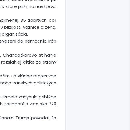
 ktoré prišli na návštevu.
najmenej 35 zabitých boli
 blízkosti väznice a žena,
 organizácia.
prevezení do nemocníc. Irán
ar. Ghanaatkarovo stíhanie
zsiahlej kritike zo strany
 režimu a vládne represívne
noho iránskych politických
 Izraela zahynulo približne
h zariadení a viac ako 720
 Donald Trump povedal, že