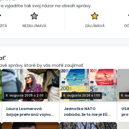
 vyjadrite tak svoj názor na obsah správy.
ŽITÁ
NEZAUJÍMAVÁ
ZAUJÍMAVÁ
DÔ
ať´
mavé správy, ktoré by vás mohli zaujímať.
6. augusta 2026 o 2:00
6. augusta 2026 o 1:00
6. a
Laura Loomerová
Jednotka NATO
USA
bojuje prehranú vojnu
zabúda, že to nie je EÚ
pro
proti samotnej realite.
(FOTO)
vše
bal