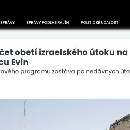
 SPRÁVY
SPRÁVY PODĽA KRAJÍN
POLITICKÉ UDALOSTI
čet obetí izraelského útoku na
cu Evin
drového programu zostáva po nedávnych út
Česko