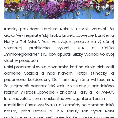
Iránsky prezident Ebrahim Raisi v utorok varoval, že
akýkoľvek nepriateľský krok z Izraela „povedie k zničeniu
Haify a Tel Avivu“. Raisi vo svojom prejave na výročnej
vojenskej prehliadke vyzval USA a ďalšie
„mimoregionálne“ sily, aby opustili Blízky východ vo svoj
vlastný prospech.
Raisi predniesol svoje poznámky, keď sa okolo nich valili
obrnené vozidlá a nad hlavami lietali stíhačky, a
pripomenul každoročný Deň armády Iránu vyhlásením,
že „najmenší nepriateľský krok“ zo strany „sionistického
režimu“ v Izraeli „povedie k zničeniu Haify a Tel Avivu“.
Informovala o tom iránska tlačová agentúra Tasnim.
Iránski lídri často využívajú Deň armády na bombastické
hrozby proti Izraelu a USA. Minulý rok vydal Raisi
podobné varovanie, keď povedal, že iránske ozbrojené