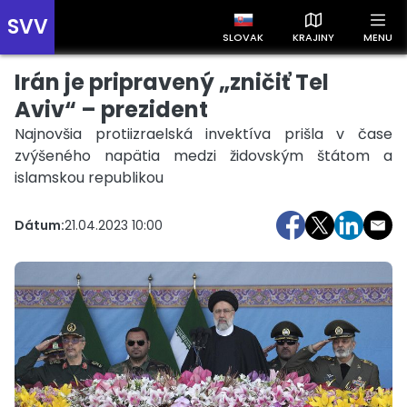
SVV
SLOVAK
KRAJINY
MENU
Irán je pripravený „zničiť Tel
Prehľad správ podľa krajín
Zobrazte si správy rozdelené podľa krajín a získajte rýchly
Aviv“ – prezident
prehľad o dianí vo svete.
Najnovšia protiizraelská invektíva prišla v čase
zvýšeného napätia medzi židovským štátom a
islamskou republikou
Dátum:
21.04.2023 10:00
Slovensko
Česko
Maďarsko