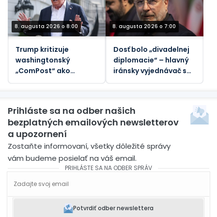
republike
8. augusta 2026 o 8:00
8. augusta 2026 o 7:00
Trump kritizuje
Dosť bolo „divadelnej
washingtonský
diplomacie“ – hlavný
„ComPost“ ako
iránsky vyjednávač s
„zradný“
Trumpom
Prihláste sa na odber našich
bezplatných emailových newsletterov
a upozornení
Zostaňte informovaní, všetky dôležité správy
vám budeme posielať na váš email.
PRIHLÁSTE SA NA ODBER SPRÁV
Potvrdiť odber newslettera