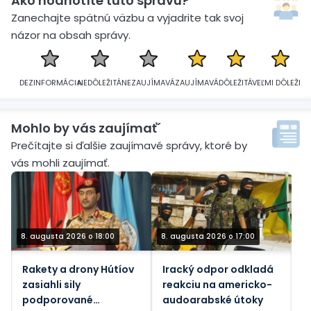
Ako hodnotíte túto správu?
Zanechajte spätnú väzbu a vyjadrite tak svoj
názor na obsah správy.
DEZINFORMÁCIA
NEDÔLEŽITÁ
NEZAUJÍMAVÁ
ZAUJÍMAVÁ
DÔLEŽITÁ
VEĽMI DÔLEŽITÁ
Mohlo by vás zaujímať´
Prečítajte si ďalšie zaujímavé správy, ktoré by
vás mohli zaujímať.
8. augusta 2026 o 18:00
8. augusta 2026 o 17:00
Rakety a drony Hútíov
Iracký odpor odkladá
zasiahli sily
reakciu na americko-
podporované
audoarabské útoky