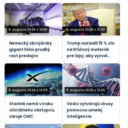
Saudskou Arábiou v
Jemene
8. augusta 2026 o 16:00
8. augusta 2026 o 15:00
Nemecký zbrojársky
Trump nariadil 15 % clo
gigant hlási prudký
na kľúčový materiál
rast predajov
pre čipy, aby vyzval
Čínu
8. augusta 2026 o 14:00
8. augusta 2026 o 13:00
Starlink nemá v Iraku
Vedci vytvárajú vírusy
oficiálneho zástupcu,
pomocou umelej
varuje CMC
inteligencie