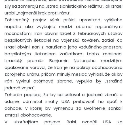
sily sa zamerajú na „stred sionistického režimu“, ak Izrael
urobí „najmenší krok proti Iránu“.
Tohtoročný prejav však prišiel uprostred vyššieho
napätia ako zvyčajne medzi oboma regionálnymi
mocnosťami. Irán obvinil Izrael z februárových útokov
bezpilotných lietadiel na vojenskú továreň, zatiaľ čo
Izrael obvinil Irán z narušenia jeho vzdušného priestoru
bezpilotným lietadlom začiatkom tohto mesiaca.
Izraelský premiér Benjamin Netanjahu medzitým
opakovane varoval, že Irán je na pokraji obohacovania
zbrojného uránu, pričom minulý mesiac vyhlásil, že ak by
Irán vyvinul atómové zbrane, vypukla by „strašná
jadrová vojna“.
Teherán popiera, že by sa usiloval o jadrovú zbraň, a
údajne odmietol snahy USA prehovoriť ho späť k
dohode, v ktorej by výmenou za uvoľnenie sankcií
zmrazil obohacovanie.
V utorňajšom prejave Raisi označil USA za