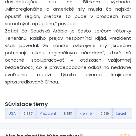
destabilizujúcu silu na Blízkom východe.
„Mimoregionálne a americké sily musia čo najskôr
opustiť región, pretože to bude v prospech nich
samotných aj regiónu,“ povedal.
Zatiaľ čo Saudská Arábia je často terčom rétoriky
Teheránu, Raisiho prejav nespomínal Rijád. Prezident
však povedal, že iránske ozbrojené sily „srdečne
potriasajú rukou regionálnym národom“, ktoré sú
ochotné spolupracovať v otázkach vzájomnej
bezpečnosti, čo je pravdepodobne odkaz na nedávne
uvoľnenie medzi týmito dvoma krajinami
sprostredkované Čínou.
Súvisiace témy
USA
Prezident
Premiér
Izrael
9 887
8 551
2 919
2