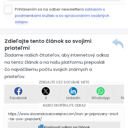
Prihlásením sa na odber newslettera
súhlasím s
podmienkami služieb a so spracovaním osobných
údajov
.
Zdieľajte tento článok so svojimi
priateľmi
Žiadame našich čitateľov, aby internetový odkaz
na tento článok a na našu platformu preposlali
čo najväčšiemu počtu svojich známych a
priateľov.
ZDIEĽAJTE CEZ SOCIÁLNE SIETE
Facebook
X
LinkedIn
WhatsApp
Pint
ALEBO SKOPÍRUJTE ODKAZ
https://www.slovenskoveciverejne.com/iran-je-pripraveny-znicit
-tel-aviv-prezident/
Kopírovať odkaz na článok