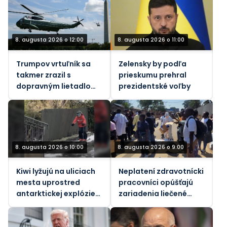
8. augusta 2026 o 12:00
8. augusta 2026 o 11:00
Trumpov vrtuľník sa
Zelensky by podľa
takmer zrazil s
prieskumu prehral
dopravným lietadlom,
prezidentské voľby
informuje FAA.
8. augusta 2026 o 10:00
8. augusta 2026 o 9:00
Kiwi lyžujú na uliciach
Neplatení zdravotnícki
mesta uprostred
pracovníci opúšťajú
antarktickej explózie
zariadenia liečené
(VIDEO)
ebolou v Konžskej
demokratickej