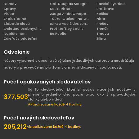
Domov
Col. Douglas Macgregor, Ph.D
Banská Bystrica
Správy
Scott Ritter
Bratislava
Videá
Judge Andrew Napolitano
Košice
O platforme
Tucker Carlson Network
Nitra
Sloboda slova
INFOWARS (Alex Jones)
Prešov
Ochrana osobných údajov
Prof. Jeffrey Sachs
Trenčín
Napíšte nám
Re:Public
Trnava
Zdieľať s priateľmi
Žilina
Odvolanie
Názory vyjadrené v obsahu sú výlučne jednotlivých autorov a neodrážajú
názory a presvedčenia platformy ani jej pridružených spoločností.
Počet opakovaných sledovateľov
Sú to sledovatelia, ktorí si počas viacerých návštev v
priebehu jedného dňa pozrú „viac ako 2 spravodajské
377,503
články alebo videá“.
Aktualizované každé 4 hodiny.
Počet nových sledovateľov
205,212
Aktualizované každé 4 hodiny.