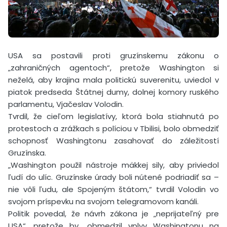
USA sa postavili proti gruzínskemu zákonu o
„zahraničných agentoch“, pretože Washington si
neželá, aby krajina mala politickú suverenitu, uviedol v
piatok predseda Štátnej dumy, dolnej komory ruského
parlamentu, Vjačeslav Volodin.
Tvrdil, že cieľom legislatívy, ktorá bola stiahnutá po
protestoch a zrážkach s políciou v Tbilisi, bolo obmedziť
schopnosť Washingtonu zasahovať do záležitostí
Gruzínska.
„Washington použil nástroje mäkkej sily, aby priviedol
ľudí do ulíc. Gruzínske úrady boli nútené podriadiť sa –
nie vôli ľudu, ale Spojeným štátom,“ tvrdil Volodin vo
svojom príspevku na svojom telegramovom kanáli.
Politik povedal, že návrh zákona je „neprijateľný pre
USA“, pretože by „obmedzil vplyv Washingtonu na