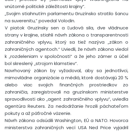
vnútorné politické záležitosti krajiny“.
„Svojim stiahnutím parlamentu Gruzínsko stratilo šancu
na suverenitu,“ povedal Volodin.
V piatok Gruzínsky sen a Ľudová sila, dve vládnuce
strany v krajine, stiahli návrh zákona o transparentnosti
zahraničného vplyvu, ktorý sa tiež nazýva „zákon o
zahraničných agentoch.“ Uviedli, že návrh zákona viedol
k „rozdeleniam v spoločnosti“ a že jeho zámer a účel
bol skreslený „strojom klamstiev“.
Navrhovaný zákon by vyžadoval, aby sa jednotlivci,
mimovládne organizácie a médiá, ktoré dostávajú 20 %
alebo viac svojich finančných prostriedkov zo
zahraničia, zaregistrovali na gruzínskom ministerstve
spravodlivosti ako „agent zahraničného vplyvu“, uviedla
agentúra Reuters. Za nedodržanie hrozili páchateľom
pokuty a až päťročné väzenie.
Návrh zákona odsúdili Washington, EÚ a NATO. Hovorca
ministerstva zahraničných vecí USA Ned Price vyjadril