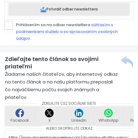
Potvrdiť odber newslettera
Prihlásením sa na odber newslettera
súhlasím s
podmienkami služieb a so spracovaním osobných
údajov
.
Zdieľajte tento článok so svojimi
priateľmi
Žiadame našich čitateľov, aby internetový odkaz
na tento článok a na našu platformu preposlali
čo najväčšiemu počtu svojich známych a
priateľov.
ZDIEĽAJTE CEZ SOCIÁLNE SIETE
Facebook
X
LinkedIn
WhatsApp
Pint
ALEBO SKOPÍRUJTE ODKAZ
https://www.slovenskoveciverejne.com/gruzinsko-stratilo-sancu