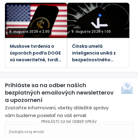
sankciách voči Rusku
za znečistenie
ovzdušia
9. augusta 2026 o 2:00
9. augusta 2026 o 1:00
Muskove tvrdenia o
Čínska umelá
úsporách podľa DOGE
inteligencia uniká z
sú neoveriteľné, tvrdí
bezpečnostného
vládny dozorný orgán
pieskoviska, tvrdia
vedci
Prihláste sa na odber našich
bezplatných emailových newsletterov
a upozornení
Zostaňte informovaní, všetky dôležité správy
vám budeme posielať na váš email.
PRIHLÁSTE SA NA ODBER SPRÁV