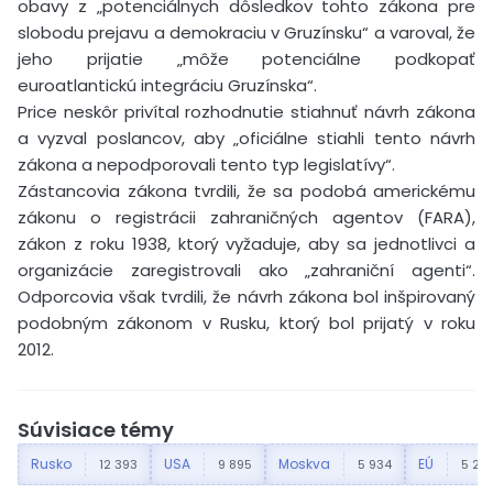
obavy z „potenciálnych dôsledkov tohto zákona pre
slobodu prejavu a demokraciu v Gruzínsku“ a varoval, že
jeho prijatie „môže potenciálne podkopať
euroatlantickú integráciu Gruzínska“.
Price neskôr privítal rozhodnutie stiahnuť návrh zákona
a vyzval poslancov, aby „oficiálne stiahli tento návrh
zákona a nepodporovali tento typ legislatívy“.
Zástancovia zákona tvrdili, že sa podobá americkému
zákonu o registrácii zahraničných agentov (FARA),
zákon z roku 1938, ktorý vyžaduje, aby sa jednotlivci a
organizácie zaregistrovali ako „zahraniční agenti“.
Odporcovia však tvrdili, že návrh zákona bol inšpirovaný
podobným zákonom v Rusku, ktorý bol prijatý v roku
2012.
Súvisiace témy
Rusko
USA
Moskva
EÚ
12 393
9 895
5 934
5 27