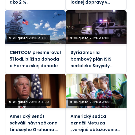
ako 2 %.
lodnej dopravy v
Taiwanskom prielive
počas tajfúnu
9. augusta 2026 o 7:00
9. augusta 2026 o 6:00
CENTCOM presmeroval
Sýria zmarila
51 lodí, blíži sa dohoda
bombový plán ISIS
o Hormuzskej dohode
neďaleko Sayyidy
Zainab
9. augusta 2026 o 4:00
9. augusta 2026 o 3:00
Americký Senát
Americký sudca
schválil návrh zákona
označil Metu za
Lindseyho Grahama o
„verejné obťažovanie“