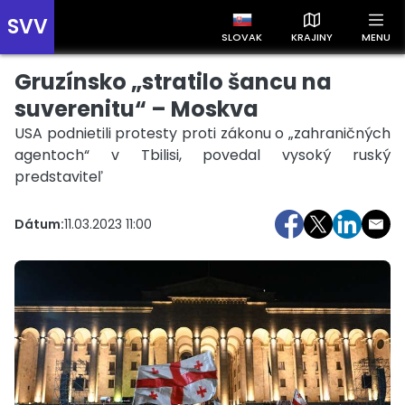
SVV
SLOVAK
KRAJINY
MENU
Gruzínsko „stratilo šancu na
Prehľad správ podľa krajín
Zobrazte si správy rozdelené podľa krajín a získajte rýchly
suverenitu“ – Moskva
prehľad o dianí vo svete.
USA podnietili protesty proti zákonu o „zahraničných
agentoch“ v Tbilisi, povedal vysoký ruský
predstaviteľ
Dátum:
11.03.2023 11:00
Slovensko
Česko
Maďarsko