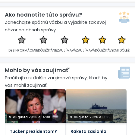
Ako hodnotíte túto správu?
Zanechajte spätnú väzbu a vyjadrite tak svoj
názor na obsah správy.
DEZINFORMÁCIA
NEDÔLEŽITÁ
NEZAUJÍMAVÁ
ZAUJÍMAVÁ
DÔLEŽITÁ
VEĽMI DÔLEŽITÁ
Mohlo by vás zaujímať´
Prečítajte si ďalšie zaujímavé správy, ktoré by
vás mohli zaujímať.
9. augusta 2026 o 14:00
9. augusta 2026 o 13:00
Tucker prezidentom?
Raketa zasiahla