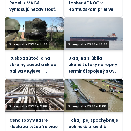
Rebeli z MAGA
tanker ADNOC v
vyhlasujú nezávislosť
Hormuzskom prielive
od Izraela
9. augusta 2026 o 11:00
9. augusta 2026 o 10:00
Rusko zaútočilo na
Ukrajina sľúbila
zbrojný závod a sklad
ukončiť útoky na ropný
paliva v Kyjeve –
terminál spojený s USA
ministerstvo obrany
– Bloomberg
9. augusta 2026 o 9:00
9. augusta 2026 o 8:00
Cena ropy v Basre
Tchaj-pej spochybňuje
klesla za týždeň o viac
pekinské pravidlá