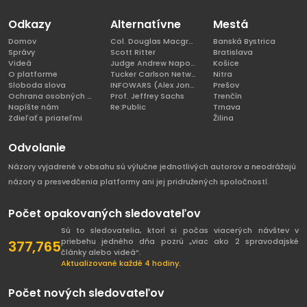
Odkazy
Alternatívne
Mestá
Domov
Col. Douglas Macgregor, Ph.D
Banská Bystrica
Správy
Scott Ritter
Bratislava
Videá
Judge Andrew Napolitano
Košice
O platforme
Tucker Carlson Network
Nitra
Sloboda slova
INFOWARS (Alex Jones)
Prešov
Ochrana osobných údajov
Prof. Jeffrey Sachs
Trenčín
Napíšte nám
Re:Public
Trnava
Zdieľať s priateľmi
Žilina
Odvolanie
Názory vyjadrené v obsahu sú výlučne jednotlivých autorov a neodrážajú
názory a presvedčenia platformy ani jej pridružených spoločností.
Počet opakovaných sledovateľov
Sú to sledovatelia, ktorí si počas viacerých návštev v
priebehu jedného dňa pozrú „viac ako 2 spravodajské
377,765
články alebo videá“.
Aktualizované každé 4 hodiny.
Počet nových sledovateľov