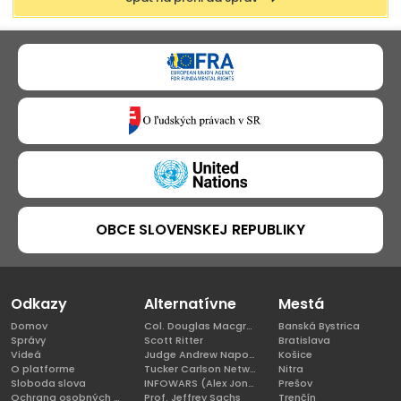
OBCE SLOVENSKEJ REPUBLIKY
Odkazy
Alternatívne
Mestá
Domov
Col. Douglas Macgregor, Ph.D
Banská Bystrica
Správy
Scott Ritter
Bratislava
Videá
Judge Andrew Napolitano
Košice
O platforme
Tucker Carlson Network
Nitra
Sloboda slova
INFOWARS (Alex Jones)
Prešov
Ochrana osobných údajov
Prof. Jeffrey Sachs
Trenčín