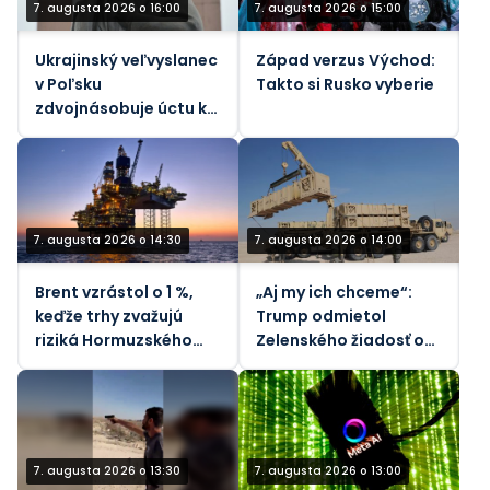
7. augusta 2026 o 16:00
7. augusta 2026 o 15:00
Ukrajinský veľvyslanec
Západ verzus Východ:
v Poľsku
Takto si Rusko vyberie
zdvojnásobuje úctu k
nacistickým
kolaborantom
7. augusta 2026 o 14:30
7. augusta 2026 o 14:00
Brent vzrástol o 1 %,
„Aj my ich chceme“:
keďže trhy zvažujú
Trump odmietol
riziká Hormuzského
Zelenského žiadosť o
priechodu - REUTERS
rakety
7. augusta 2026 o 13:30
7. augusta 2026 o 13:00