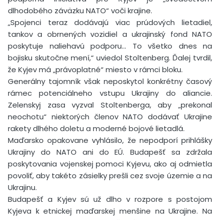
dlhodobého záväzku NATO“ voči krajine.
„Spojenci teraz dodávajú viac prúdových lietadiel,
tankov a obrnených vozidiel a ukrajinský fond NATO
poskytuje naliehavú podporu… To všetko dnes na
bojisku skutočne mení,“ uviedol Stoltenberg. Ďalej tvrdil,
že Kyjev má „právoplatné“ miesto v rámci bloku.
Generálny tajomník však neposkytol konkrétny časový
rámec potenciálneho vstupu Ukrajiny do aliancie.
Zelenskyj zasa vyzval Stoltenberga, aby „prekonal
neochotu“ niektorých členov NATO dodávať Ukrajine
rakety dlhého doletu a moderné bojové lietadlá.
Maďarsko opakovane vyhlásilo, že nepodporí prihlášky
Ukrajiny do NATO ani do EÚ. Budapešť sa zdržala
poskytovania vojenskej pomoci Kyjevu, ako aj odmietla
povoliť, aby takéto zásielky prešli cez svoje územie a na
Ukrajinu.
Budapešť a Kyjev sú už dlho v rozpore s postojom
Kyjeva k etnickej maďarskej menšine na Ukrajine. Na