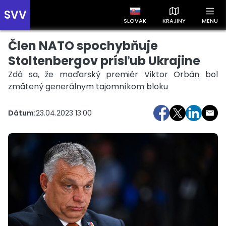
SVV
SLOVAK
KRAJINY
MENU
Člen NATO spochybňuje
Prehľad správ podľa krajín
Zobrazte si správy rozdelené podľa krajín a získajte rýchly
Stoltenbergov prísľub Ukrajine
prehľad o dianí vo svete.
Zdá sa, že maďarský premiér Viktor Orbán bol
zmätený generálnym tajomníkom bloku
Dátum:
23.04.2023 13:00
Slovensko
Česko
Maďarsko