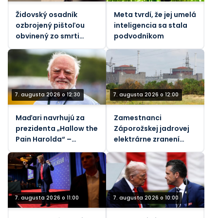
Židovský osadník
Meta tvrdí, že jej umelá
ozbrojený pištoľou
inteligencia sa stala
obvinený zo smrti
podvodníkom
vodcu komunity na
Západnom brehu
Jordánu (VIDEÁ)
7. augusta 2026 o 12:30
7. augusta 2026 o 12:00
Maďari navrhujú za
Zamestnanci
prezidenta „Hallow the
Záporožskej jadrovej
Pain Harolda“ –
elektrárne zranení
Guardian
ukrajinskými
nášľapnými mínami,
povedal generálny
riaditeľ Rosatomu
7. augusta 2026 o 11:00
7. augusta 2026 o 10:00