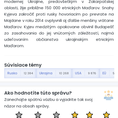
modernej Ukrajine, predovšetkým v Zakarpatskej
oblasti, žije približne 150 000 etnických Maďarov. Snahy
Kyjeva zakročiť proti rusky hovoriacim po prevrate na
Majdane v roku 2014 ovplyvnili aj ďalšie menšiny vrátane
Maďarov. Kyjev medzitým opakovane obvinil Budapešť
zo zasahovania do jej vnútorných záležitostí, najmä
udeľovaním občianstva ukrajinským etnickým
Maďarom.
Súvisiace témy
Rusko
Ukrajina
USA
EÚ
12 384
10 268
9 876
5 2
Ako hodnotíte túto správu?
Zanechajte spätnú väzbu a vyjadrite tak svoj
názor na obsah správy.