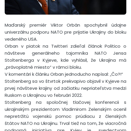
Maďarský premiér Viktor Orbán spochybnil údajne
univerzálnu podporu NATO pre prijatie Ukrajiny do bloku
vedeného USA.
Orban v piatok na Twitteri zdieľal článok Politico o
návšteve generálneho tajomníka NATO Jensa
Stoltenberga v Kyjeve, kde vyhlásil, že Ukrajina má
„právoplatné miesto“ v rámci bloku.
V komentári k článku Orban jednoducho napísal: „Čo?!“
Stoltenberg sa vo štvrtok prekvapivo objavil v Kyjeve na
prvej návšteve krajiny od začiatku nepriateľstva medzi
Ruskom a Ukrajinou vo februári 2022.
Stoltenberg na spoločnej tlačovej konferencii s
ukrajinským prezidentom Vladimirom Zelenským ocenil
nepretržitú vojenskú pomoc prúdiacu z členských
štátov NATO na Ukrajinu. Trval tiež na tom, že viacročná
podporná iniciatíva pre Kyjev je „svedectvom