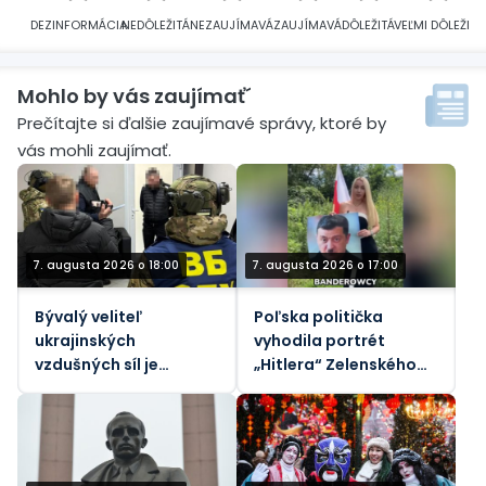
DEZINFORMÁCIA
NEDÔLEŽITÁ
NEZAUJÍMAVÁ
ZAUJÍMAVÁ
DÔLEŽITÁ
VEĽMI DÔLEŽITÁ
Mohlo by vás zaujímať´
Prečítajte si ďalšie zaujímavé správy, ktoré by
vás mohli zaujímať.
7. augusta 2026 o 18:00
7. augusta 2026 o 17:00
Bývalý veliteľ
Poľska politička
ukrajinských
vyhodila portrét
vzdušných síl je
„Hitlera“ Zelenského
predmetom nového
do koša (VIDEO)
vyšetrovania korupcie