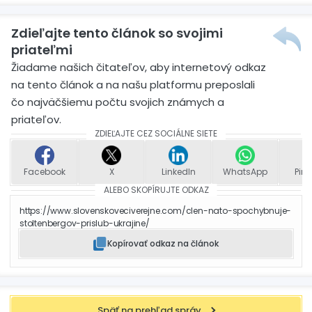
Zdieľajte tento článok so svojimi
priateľmi
Žiadame našich čitateľov, aby internetový odkaz
na tento článok a na našu platformu preposlali
čo najväčšiemu počtu svojich známych a
priateľov.
ZDIEĽAJTE CEZ SOCIÁLNE SIETE
Facebook
X
LinkedIn
WhatsApp
Pint
ALEBO SKOPÍRUJTE ODKAZ
https://www.slovenskoveciverejne.com/clen-nato-spochybnuje-
stoltenbergov-prislub-ukrajine/
Kopírovať odkaz na článok
Späť na prehľad správ