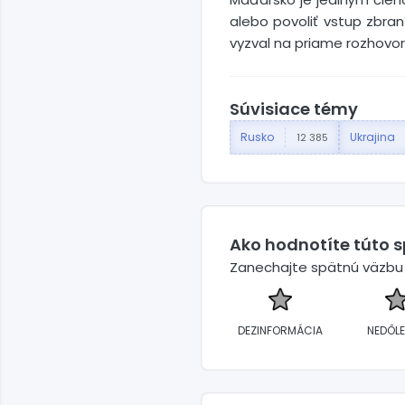
alebo povoliť vstup zbra
vyzval na priame rozhovor
Súvisiace témy
Rusko
Ukrajina
12 385
Ako hodnotíte túto 
Zanechajte spätnú väzbu a
DEZINFORMÁCIA
NEDÔLE