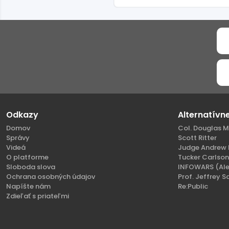
Odkazy
Alternatívn
Domov
Col. Douglas M
Správy
Scott Ritter
Videá
Judge Andrew 
O platforme
Tucker Carlso
Sloboda slova
INFOWARS (Ale
Ochrana osobných údajov
Prof. Jeffrey S
Napíšte nám
Re:Public
Zdieľať s priateľmi