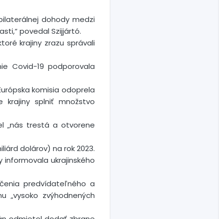
bilaterálnej dohody medzi
ti,“ povedal Szijjártó.
ré krajiny zrazu správali
mie Covid-19 podporovala
Európska komisia odoprela
 krajiny splniť množstvo
el „nás trestá a otvorene
liárd dolárov) na rok 2023.
y informovala ukrajinského
ečenia predvídateľného a
rmu „vysoko zvýhodnených
rbán odmietol dodať zbrane