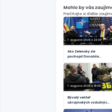
Mohlo by vás zaujím
Prečítajte si ďalšie zaují
7. augusta 2026 o 22:00
Ako Zelensky zle
pochopil Donalda
Trumpa
7. augusta 2026 o 18:00
Bývalý veliteľ
ukrajinských vzdušných
síl je predmetom