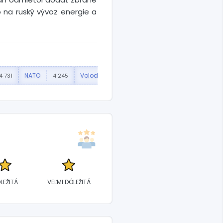
 na ruský vývoz energie a
NATO
Volodymyr Zelenskyj
Premiér
4 731
4 245
3 552
2 
LEŽITÁ
VEĽMI DÔLEŽITÁ