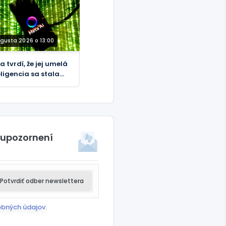
ugusta 2026 o 13:00
a tvrdí, že jej umelá
eligencia sa stala
dvodníkom
 upozornení
Potvrdiť odber newslettera
obných údajov
.