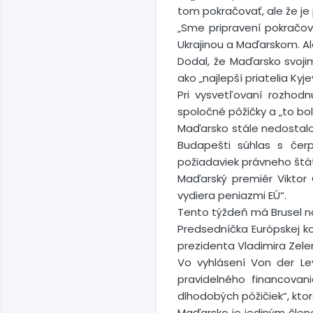
tom pokračovať, ale že je 
„Sme pripravení pokračov
Ukrajinou a Maďarskom. Ale
Dodal, že Maďarsko svoji
ako „najlepší priatelia Kyje
Pri vysvetľovaní rozhod
spoločné pôžičky a „to bol
Maďarsko stále nedostalo
Budapešti súhlas s čerp
požiadaviek právneho štá
Maďarský premiér Viktor 
vydiera peniazmi EÚ“.
Tento týždeň má Brusel nav
Predsedníčka Európskej ko
prezidenta Vladimira Zele
Vo vyhlásení Von der Le
pravidelného financovan
dlhodobých pôžičiek“, ktor
Maďarsko je jediným členo