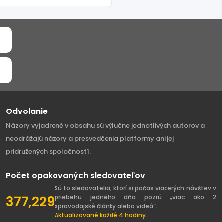
Odvolanie
Názory vyjadrené v obsahu sú výlučne jednotlivých autorov a
neodrážajú názory a presvedčenia platformy ani jej
pridružených spoločností.
Počet opakovaných sledovateľov
Sú to sledovatelia, ktorí si počas viacerých návštev v
377,229
priebehu jedného dňa pozrú „viac ako 2
spravodajské články alebo videá“.
Aktualizované každé 4 hodiny.