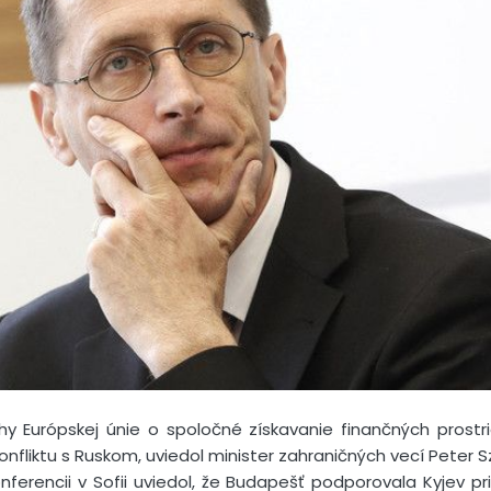
y Európskej únie o spoločné získavanie finančných prostr
nfliktu s Ruskom, uviedol minister zahraničných vecí Peter Szi
onferencii v Sofii uviedol, že Budapešť podporovala Kyjev