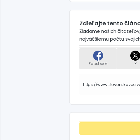
Zdieľajte tento článo
Žiadame našich čitateľov,
najväčšiemu počtu svojic
Facebook
X
https://www.slovenskoveci