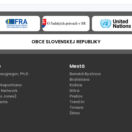
OBCE SLOVENSKEJ REPUBLIKY
e
Mestá
acgregor, Ph.D
Banská Bystrica
Bratislava
Napolitano
Košice
n Network
Nitra
x Jones)
Prešov
achs
Trenčín
Trnava
Žilina