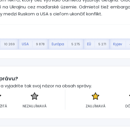
ní na Ukrajinu cez maďarské územie. Odmietol tiež embargo
y medzi Ruskom a USA s cieľom ukončiť konflikt.
USA
Európa
EÚ
Kyjev
10 269
9 878
5 275
5 271
správu?
 vyjadrite tak svoj názor na obsah správy.
ŽITÁ
NEZAUJÍMAVÁ
ZAUJÍMAVÁ
DÔ