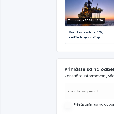
nového vyšetrovania
korupcie
7. augusta 2026 o 14:30
Brent vzrástol o 1 %,
keďže trhy zvažujú
riziká Hormuzského
priechodu - REUTERS
Prihláste sa na odb
Zostaňte informovaní, vš
Prihlásením sa na odbe