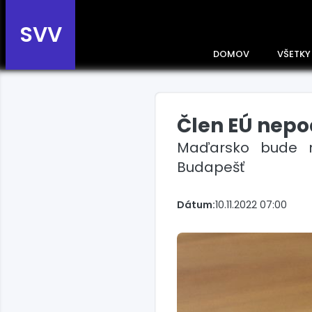
SVV
DOMOV
VŠETKY
Člen EÚ nepo
Prehľad správ podľa
krajín
Maďarsko bude na
Zobrazte si správy rozdelené
Budapešť
podľa krajín a získajte rýchly
prehľad o dianí vo svete.
Slovensko
Dátum:
10.11.2022 07:00