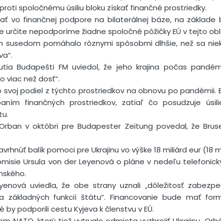
proti spoločnému úsiliu bloku získať finančné prostriedky.
ať vo finančnej podpore na bilaterálnej báze, na základe 
 určite nepodporíme žiadne spoločné pôžičky EÚ v tejto oblas
m susedom pomáhalo rôznymi spôsobmi dlhšie, než sa niekto
va“.
nutia Budapešti FM uviedol, že jeho krajina počas pandé
o viac než dosť“.
 svoj podiel z týchto prostriedkov na obnovu po pandémii. 
aním finančných prostriedkov, zatiaľ čo posudzuje úsilie
tu.
Orban v októbri pre Budapester Zeitung povedal, že Brus
rhnúť balík pomoci pre Ukrajinu vo výške 18 miliárd eur (18 mi
misie Ursula von der Leyenová o pláne v nedeľu telefonick
nského.
yenová uviedla, že obe strany uznali „dôležitosť zabezp
ia základných funkcií štátu“. Financovanie bude mať fo
é by podporili cestu Kyjeva k členstvu v EÚ.
m NATO, ktorý tiež vytrvalo odmieta vyzbrojiť Ukrajinu. O