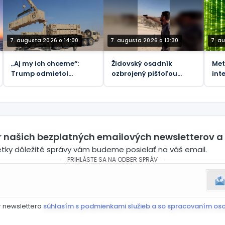
koša (VIDEO)
kolaborantom
7. augusta 2026 o 14:00
7. augusta 2026 o 13:30
7. a
„Aj my ich chceme“:
Židovský osadník
Met
Trump odmietol
ozbrojený pištoľou
int
Zelenského žiadosť o
obvinený zo smrti
po
rakety
vodcu komunity na
Západnom brehu
Jordánu (VIDEÁ)
er našich bezplatných emailových newsletterov a
etky dôležité správy vám budeme posielať na váš email.
PRIHLÁSTE SA NA ODBER SPRÁV
r newslettera
súhlasím s podmienkami služieb a so spracovaním os