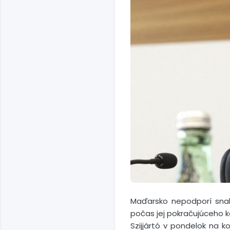
Maďarsko nepodporí snah
počas jej pokračujúceho ko
Szijjártó v pondelok na k