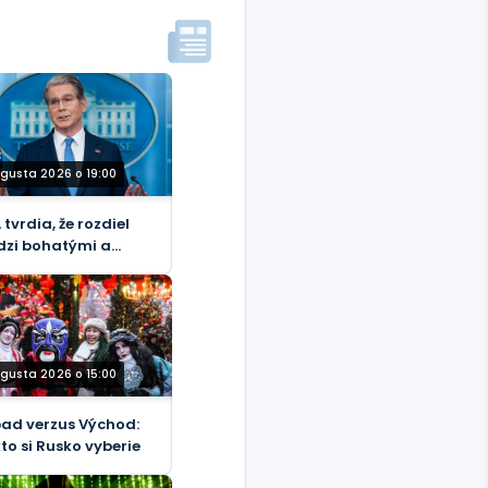
ugusta 2026 o 19:00
 tvrdia, že rozdiel
zi bohatými a
dobnými sa
nšuje napriek
dko rastúcim
otným nákladom.
ugusta 2026 o 15:00
ad verzus Východ:
to si Rusko vyberie