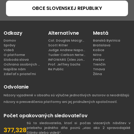
OBCE SLOVENSKEJ REPUBLIKY
Odkazy
Alternatívne
Mestá
Domov
Col. Douglas Macgregor, Ph.D
Banská Bystrica
Správy
Scott Ritter
Bratislava
Videá
Judge Andrew Napolitano
Košice
O platforme
Tucker Carlson Network
Nitra
Sloboda slova
INFOWARS (Alex Jones)
Prešov
Ochrana osobných údajov
Prof. Jeffrey Sachs
Trenčín
Napíšte nám
Re:Public
Trnava
Zdieľať s priateľmi
Žilina
Odvolanie
Názory vyjadrené v obsahu sú výlučne jednotlivých autorov a neodrážajú
názory a presvedčenia platformy ani jej pridružených spoločností.
Počet opakovaných sledovateľov
Sú to sledovatelia, ktorí si počas viacerých návštev v
priebehu jedného dňa pozrú „viac ako 2 spravodajské
377,328
články alebo videá“.