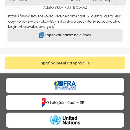
ALEBO SKOPÍRUJTE ODKAZ
https://www.slovenskoveciverejne.com/cast-2-cierna-diera-eur
opy-kolko-z-viac-ako-185-miliard-dolarov-ktore-zapad-dal-u
krajine-bolo-ukradnutych/
Kopírovať odkaz na článok
Späť na prehľad správ