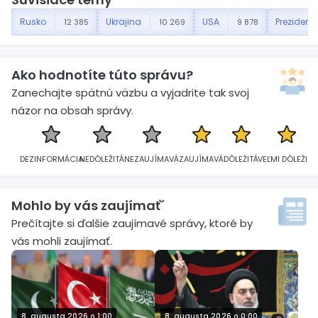
Rusko
Ukrajina
USA
Prezident
12 385
10 269
9 878
Ako hodnotíte túto správu?
Zanechajte spätnú väzbu a vyjadrite tak svoj
názor na obsah správy.
DEZINFORMÁCIA
NEDÔLEŽITÁ
NEZAUJÍMAVÁ
ZAUJÍMAVÁ
DÔLEŽITÁ
VEĽMI DÔLEŽITÁ
Mohlo by vás zaujímať´
Prečítajte si ďalšie zaujímavé správy, ktoré by
vás mohli zaujímať.
8. augusta 2026 o 1:00
8. augusta 2026 o 0:00