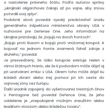
o nastolenie právneho štátu. Podľa autorov správy
„ukrajinskí oligarchovia čakajú až po vojne, aby znovu
potvrdili svoj vplyv“.
Podobné slová povedal vysoký predstaviteľ úradu
generálneho inšpektora ministerstva obrany USA v
rozhovore pre Defense One. Jeho informátori na
Ukrajine priznávajú, že „bojujú na dvoch frontoch“.
„Bojujú proti Rusom a bojujú proti vnútornej korupcii. A
bojovať na jednom fronte znamená ťahať zdroje z
druhého,“ povedal.
Je presvedčený, že riziko korupcie existuje nielen v
rámci štátnych hraníc, ale že k podvodom môže dôjsť aj
pri uzatváraní zmlúv v USA. Okrem toho môže dôjsť ku
krádeži zbraní alebo inej pomoci pri ich ceste do
vojnovej zóny cez Európu.
Ďalší úradník zapojený do vyšetrovania trestných činov
v Pentagone tiež povedal Defence One, že jeho
oddelenie je „znepokojené možným zneužitím alebo
legálnym vývozom alebo krádežou tovaru“.