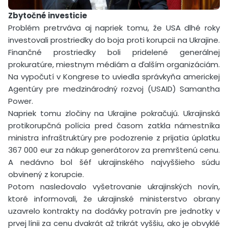
Zbytočné investicie
Problém pretrváva aj napriek tomu, že USA dlhé roky
investovali prostriedky do boja proti korupcii na Ukrajine.
Finančné prostriedky boli pridelené generálnej
prokuratúre, miestnym médiám a ďalším organizáciám.
Na vypočutí v Kongrese to uviedla správkyňa americkej
Agentúry pre medzinárodný rozvoj (USAID) Samantha
Power.
Napriek tomu zločiny na Ukrajine pokračujú. Ukrajinská
protikorupčná polícia pred časom zatkla námestníka
ministra infraštruktúry pre podozrenie z prijatia úplatku
367 000 eur za nákup generátorov za premrštenú cenu.
A nedávno bol šéf ukrajinského najvyššieho súdu
obvinený z korupcie.
Potom nasledovalo vyšetrovanie ukrajinských novín,
ktoré informovali, že ukrajinské ministerstvo obrany
uzavrelo kontrakty na dodávky potravín pre jednotky v
prvej línii za cenu dvakrát až trikrát vyššiu, ako je obvyklé