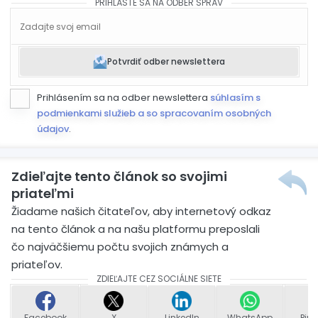
PRIHLÁSTE SA NA ODBER SPRÁV
Potvrdiť odber newslettera
Prihlásením sa na odber newslettera
súhlasím s
podmienkami služieb a so spracovaním osobných
údajov
.
Zdieľajte tento článok so svojimi
priateľmi
Žiadame našich čitateľov, aby internetový odkaz
na tento článok a na našu platformu preposlali
čo najväčšiemu počtu svojich známych a
priateľov.
ZDIEĽAJTE CEZ SOCIÁLNE SIETE
Facebook
X
LinkedIn
WhatsApp
Pint