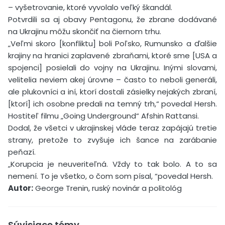
– vyšetrovanie, ktoré vyvolalo veľký škandál.
Potvrdili sa aj obavy Pentagonu, že zbrane dodávané
na Ukrajinu môžu skončiť na čiernom trhu.
„Veľmi skoro [konfliktu] boli Poľsko, Rumunsko a ďalšie
krajiny na hranici zaplavené zbraňami, ktoré sme [USA a
spojenci] posielali do vojny na Ukrajinu. Inými slovami,
velitelia neviem akej úrovne – často to neboli generáli,
ale plukovníci a iní, ktorí dostali zásielky nejakých zbraní,
[ktorí] ich osobne predali na temný trh,“ povedal Hersh.
Hostiteľ filmu „Going Underground“ Afshin Rattansi.
Dodal, že všetci v ukrajinskej vláde teraz zapájajú tretie
strany, pretože to zvyšuje ich šance na zarábanie
peňazí.
„Korupcia je neuveriteľná. Vždy to tak bolo. A to sa
nemení. To je všetko, o čom som písal, “povedal Hersh.
Autor:
George Trenin, ruský novinár a politológ
Súvisiace témy