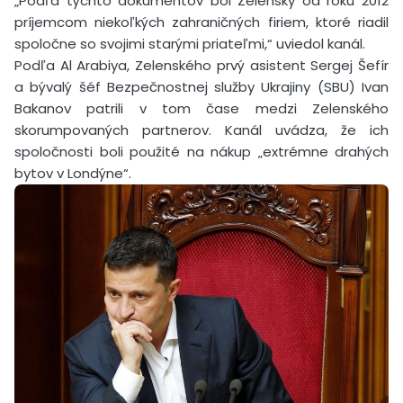
„Podľa týchto dokumentov bol Zelensky od roku 2012
príjemcom niekoľkých zahraničných firiem, ktoré riadil
spoločne so svojimi starými priateľmi,“ uviedol kanál.
Podľa Al Arabiya, Zelenského prvý asistent Sergej Šefír
a bývalý šéf Bezpečnostnej služby Ukrajiny (SBU) Ivan
Bakanov patrili v tom čase medzi Zelenského
skorumpovaných partnerov. Kanál uvádza, že ich
spoločnosti boli použité na nákup „extrémne drahých
bytov v Londýne“.