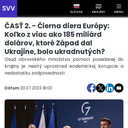
SVV
SLOVAK
KRAJINY
MENU
ČASŤ 2. - Čierna diera Európy:
Prehľad správ podľa krajín
Zobrazte si správy rozdelené podľa krajín a získajte rýchly
Koľko z viac ako 185 miliárd
prehľad o dianí vo svete.
dolárov, ktoré Západ dal
Ukrajine, bolo ukradnutých?
Osud obrovského množstva pomoci posielanej do
krajiny je neistý uprostred endemickej korupcie a
nedostatku zodpovednosti
Slovensko
Česko
Maďarsko
Dátum:
20.07.2023 18:00