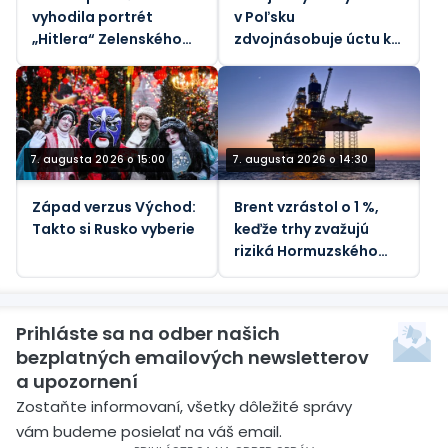
vyhodila portrét
v Poľsku
„Hitlera“ Zelenského
zdvojnásobuje úctu k
do koša (VIDEO)
nacistickým
kolaborantom
7. augusta 2026 o 15:00
7. augusta 2026 o 14:30
Západ verzus Východ:
Brent vzrástol o 1 %,
Takto si Rusko vyberie
keďže trhy zvažujú
riziká Hormuzského
priechodu - REUTERS
Prihláste sa na odber našich
bezplatných emailových newsletterov
a upozornení
Zostaňte informovaní, všetky dôležité správy
vám budeme posielať na váš email.