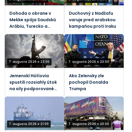
Dohoda o obrane v
Duchovný z Nadžafu
Mekke spája Saudskú
varuje pred arabskou
Arábiu, Turecko a
kampaňou proti Iraku
Pakistan
7. augusta 2026 o 23:00
7. augusta 2026 o 22:00
Jemenskí Hútíovia
Ako Zelensky zle
spustili rozsiahly útok
pochopil Donalda
na sily podporované
Trumpa
Saudskou Arábiou
(VIDEÁ)
7. augusta 2026 o 21:00
7. augusta 2026 o 20:00