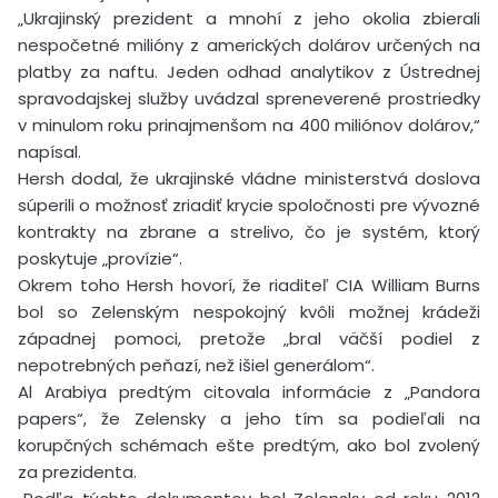
„Ukrajinský prezident a mnohí z jeho okolia zbierali
nespočetné milióny z amerických dolárov určených na
platby za naftu. Jeden odhad analytikov z Ústrednej
spravodajskej služby uvádzal spreneverené prostriedky
v minulom roku prinajmenšom na 400 miliónov dolárov,“
napísal.
Hersh dodal, že ukrajinské vládne ministerstvá doslova
súperili o možnosť zriadiť krycie spoločnosti pre vývozné
kontrakty na zbrane a strelivo, čo je systém, ktorý
poskytuje „provízie“.
Okrem toho Hersh hovorí, že riaditeľ CIA William Burns
bol so Zelenským nespokojný kvôli možnej krádeži
západnej pomoci, pretože „bral väčší podiel z
nepotrebných peňazí, než išiel generálom“.
Al Arabiya predtým citovala informácie z „Pandora
papers“, že Zelensky a jeho tím sa podieľali na
korupčných schémach ešte predtým, ako bol zvolený
za prezidenta.