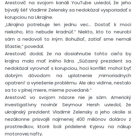
Arestovič na svojom kanáli YouTube uviedol, že jeho
bývalý šéf Vladimir Zelensky sa nedokázal vysporiadať s
korupciou na Ukrajine.
„Ukrajina potrebuje len jednu vec… Dostať k moci
niekoho, kto nebude kradnúť.“ Niekto, kto to neurobí
sám a nedovolí to iným. Bohužiaľ, zatiaľ sme nemali
šťastie,“ povedal.
Arestovič dodal, že na dosiahnutie tohto cieľa by
krajina mala mať iného lídra. „Súčasný prezident sa
nedokázal vyrovnať s korupciou, hoci konflikt mohol byť
dobrým dôvodom na uplatnenie ‚mimoriadnych
opatrení‘ a vyriešenie problému. Ale ako vidíme, nestalo
sa to v plnej miere, mierne povedané.“
Arestovič vo svojom názore nie je sám. Americký
investigatívny novinár Seymour Hersh uviedol, že
ukrajinský prezident Vladimir Zelensky a jeho okolie si
nezákonne prisvojili najmenej 400 miliónov dolárov z
prostriedkov, ktoré boli pridelené Kyjevu na nákup
motorovej nafty.