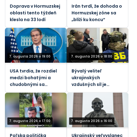
Doprava v Hormuzskej
Irán tvrdí, že dohoda o
oblasti tento týždeň
Hormuzskej zóne sa
klesla na 33 lodí
„blíži ku koncu“
7. augusta 2026 o 19:00
7. augusta 2026 o 18:00
USA tvrdia, že rozdiel
Bývalý veliteľ
medzi bohatými a
ukrajinských
chudobnými sa
vzdušných síl je
zmenšuje napriek
predmetom nového
prudko rastúcim
vyšetrovania korupcie
životným nákladom.
7. augusta 2026 o 17:00
7. augusta 2026 o 16:00
Poľska politička
Ukrajinský veľvyslanec