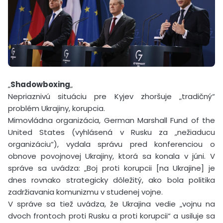
„
Shadowboxing
„
Nepriaznivú situáciu pre Kyjev zhoršuje „tradičný“
problém Ukrajiny, korupcia.
Mimovládna organizácia, German Marshall Fund of the
United States (vyhlásená v Rusku za „nežiaducu
organizáciu“), vydala správu pred konferenciou o
obnove povojnovej Ukrajiny, ktorá sa konala v júni. V
správe sa uvádza: „Boj proti korupcii [na Ukrajine] je
dnes rovnako strategicky dôležitý, ako bola politika
zadržiavania komunizmu v studenej vojne.
V správe sa tiež uvádza, že Ukrajina vedie „vojnu na
dvoch frontoch proti Rusku a proti korupcii“ a usiluje sa