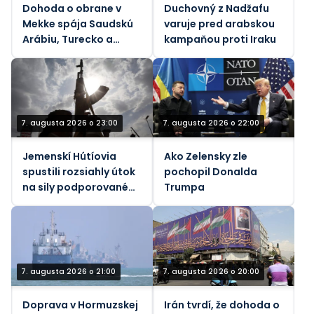
Dohoda o obrane v
Duchovný z Nadžafu
Mekke spája Saudskú
varuje pred arabskou
Arábiu, Turecko a
kampaňou proti Iraku
Pakistan
7. augusta 2026 o 23:00
7. augusta 2026 o 22:00
Jemenskí Hútíovia
Ako Zelensky zle
spustili rozsiahly útok
pochopil Donalda
na sily podporované
Trumpa
Saudskou Arábiou
(VIDEÁ)
7. augusta 2026 o 21:00
7. augusta 2026 o 20:00
Doprava v Hormuzskej
Irán tvrdí, že dohoda o