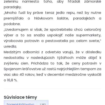
zeleninu namiesto toho, aby hľadali zámorské
paradajky.
„Mnoho ľudí by práve teraz jedlo repu, než by nutne
premýšľalo o hlávkovom šaláte, paradajkách a
podobne.
„Uvedomujem si však, že spotrebitelia chcú celoročný
výber a to sa snažia uspokojiť naše supermarkety,
výrobcovia potravín a pestovatelia po celom svete,“
uviedla.
Medzitým odborníci z odvetvia varujú, že v dôsledku
nedostatku v nasledujúcich týždňoch môže dôjsť k
zvýšeniu cien. Prichádza to tak, že ceny potravín v
Spojenom kráľovstve už rastú najrýchlejším tempom za
viac ako 40 rokov, keď v decembri medziročne vyskočili
o 16,8 %.
Súvisiace témy
Spojené Kráľovstvo
1 182