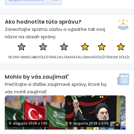
Ako hodnotíte túto správu?
Zanechajte spätnú väzbu a vyjadrite tak svoj
názor na obsah správy.
DEZINFORMÁCIA
NEDÔLEŽITÁ
NEZAUJÍMAVÁ
ZAUJÍMAVÁ
DÔLEŽITÁ
VEĽMI DÔLEŽITÁ
Mohlo by vás zaujímať´
Prečítajte si ďalšie zaujímavé správy, ktoré by
vás mohli zaujímať.
8. augusta 2026 o 1:00
8. augusta 2026 o 0:00