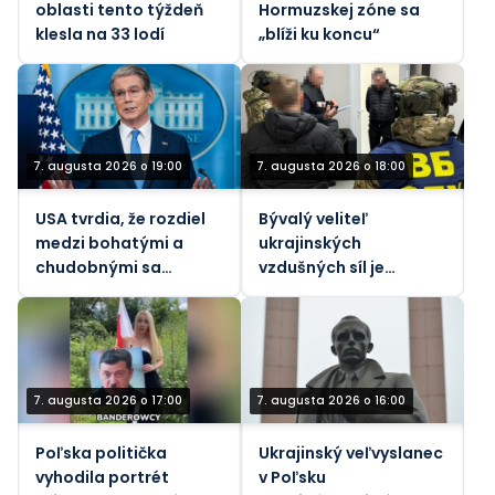
oblasti tento týždeň
Hormuzskej zóne sa
klesla na 33 lodí
„blíži ku koncu“
7. augusta 2026 o 19:00
7. augusta 2026 o 18:00
USA tvrdia, že rozdiel
Bývalý veliteľ
medzi bohatými a
ukrajinských
chudobnými sa
vzdušných síl je
zmenšuje napriek
predmetom nového
prudko rastúcim
vyšetrovania korupcie
životným nákladom.
7. augusta 2026 o 17:00
7. augusta 2026 o 16:00
Poľska politička
Ukrajinský veľvyslanec
vyhodila portrét
v Poľsku