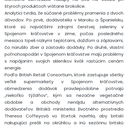
štyroch produktoch vrátane brokolice.
Analytici tvrdia, že súčasné problémy pramenia z dvoch
dôvodov. Po prvé, dodávatelia v Maroku a Španielsku,
ktoré sú najväčšími zdrojmi čerstvej zeleniny v
Spojenom kráľovstve v zime, počas posledného
mesiaca trpeli nízkymi teplotami, dažďom a záplavami,
čo narušilo zber a zastavilo dodávky. Po druhé, vlastní
poľnohospodári v Spojenom kráľovstve majú problémy
s napájaním svojich skleníkov kvôli rastúcim cenám
energie.
Podľa British Retail Consortium, ktoré zastupuje všetky
veľké supermarkety v Spojenom kráľovstve,
obmedzenia dodávok pravdepodobne potrvajú
„niekoľko týždňov“, kým sa nezačne vegetačné
obdobie a obchody nenájdu alternatívnych
dodávateľov. Britská ministerka životného prostredia
Theresa Coffeyová vo štvrtok navrhla, aby britskí
nakupujúci prešli na okrúhlicu a inú sezónnu britskú