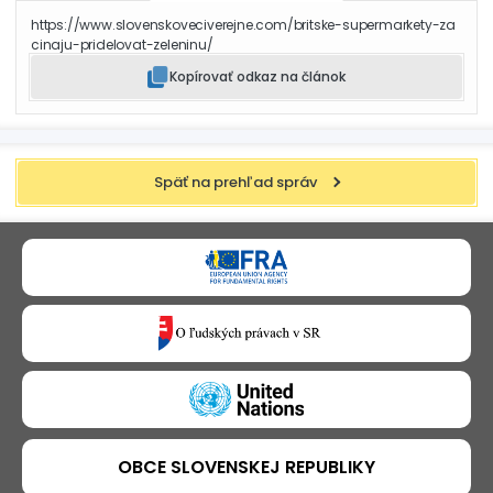
https://www.slovenskoveciverejne.com/britske-supermarkety-za
cinaju-pridelovat-zeleninu/
Kopírovať odkaz na článok
Späť na prehľad správ
OBCE SLOVENSKEJ REPUBLIKY