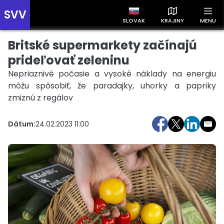
SVV
SLOVAK
KRAJINY
MENU
Britské supermarkety začínajú
Prehľad správ podľa krajín
Zobrazte si správy rozdelené podľa krajín a získajte rýchly
prideľovať zeleninu
prehľad o dianí vo svete.
Nepriaznivé počasie a vysoké náklady na energiu
môžu spôsobiť, že paradajky, uhorky a papriky
zmiznú z regálov
Dátum:
24.02.2023 11:00
Slovensko
Česko
Maďarsko