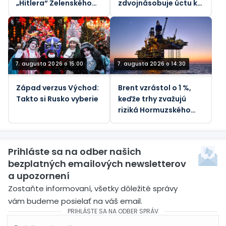
„Hitlera“ Zelenského
zdvojnásobuje úctu k
do koša (VIDEO)
nacistickým
kolaborantom
7. augusta 2026 o 15:00
7. augusta 2026 o 14:30
Západ verzus Východ:
Brent vzrástol o 1 %,
Takto si Rusko vyberie
keďže trhy zvažujú
riziká Hormuzského
priechodu - REUTERS
Prihláste sa na odber našich
bezplatných emailových newsletterov
a upozornení
Zostaňte informovaní, všetky dôležité správy
vám budeme posielať na váš email.
PRIHLÁSTE SA NA ODBER SPRÁV