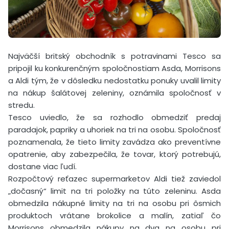
Najväčší britský obchodník s potravinami Tesco sa
pripojil ku konkurenčným spoločnostiam Asda, Morrisons
a Aldi tým, že v dôsledku nedostatku ponuky uvalil limity
na nákup šalátovej zeleniny, oznámila spoločnosť v
stredu.
Tesco uviedlo, že sa rozhodlo obmedziť predaj
paradajok, papriky a uhoriek na tri na osobu. Spoločnosť
poznamenala, že tieto limity zavádza ako preventívne
opatrenie, aby zabezpečila, že tovar, ktorý potrebujú,
dostane viac ľudí.
Rozpočtový reťazec supermarketov Aldi tiež zaviedol
„dočasný“ limit na tri položky na túto zeleninu. Asda
obmedzila nákupné limity na tri na osobu pri ôsmich
produktoch vrátane brokolice a malín, zatiaľ čo
Morrisons obmedzila nákupy na dva na osobu pri