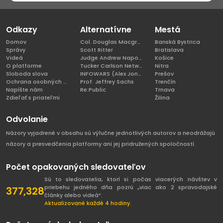
Odkazy
Alternatívne
Mestá
Domov
Col. Douglas Macgregor, Ph.D
Banská Bystrica
Správy
Scott Ritter
Bratislava
Videá
Judge Andrew Napolitano
Košice
O platforme
Tucker Carlson Network
Nitra
Sloboda slova
INFOWARS (Alex Jones)
Prešov
Ochrana osobných údajov
Prof. Jeffrey Sachs
Trenčín
Napíšte nám
Re:Public
Trnava
Zdieľať s priateľmi
Žilina
Odvolanie
Názory vyjadrené v obsahu sú výlučne jednotlivých autorov a neodrážajú
názory a presvedčenia platformy ani jej pridružených spoločností.
Počet opakovaných sledovateľov
Sú to sledovatelia, ktorí si počas viacerých návštev v
priebehu jedného dňa pozrú „viac ako 2 spravodajské
377,328
články alebo videá“.
Aktualizované každé 4 hodiny.