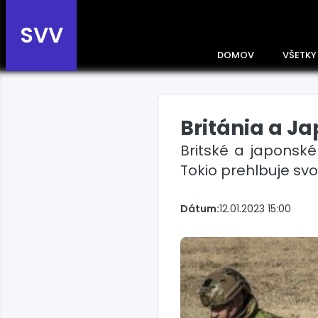
SVV
DOMOV
VŠETKY
Británia a J
Prehľad správ podľa
krajín
Britské a japonsk
Zobrazte si správy rozdelené
Tokio prehlbuje sv
podľa krajín a získajte rýchly
prehľad o dianí vo svete.
Slovensko
Dátum:
12.01.2023 15:00