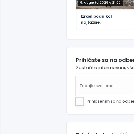
6. augusta 2026 o 21:00
Izrael podnikol
najťažšie
bombardovanie
Libanonu od júnového
prímeria (VIDEÁ)
Prihláste sa na odb
Zostaňte informovaní, vš
Prihlásením sa na odbe