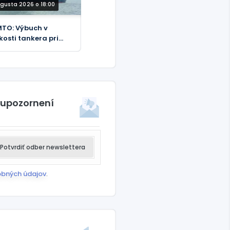
ugusta 2026 o 18:00
TO: Výbuch v
zkosti tankera pri
reží Jemenu
 upozornení
Potvrdiť odber newslettera
obných údajov
.