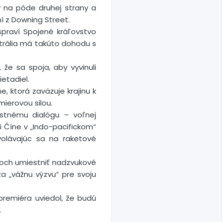
 na pôde druhej strany a
í z Downing Street.
spraví Spojené kráľovstvo
trália má takúto dohodu s
že sa spoja, aby vyvinuli
etadiel.
, ktorá zaväzuje krajinu k
mierovou silou.
stnému dialógu – voľnej
ti Číne v „Indo-pacifickom“
volávajúc sa na raketové
lánoch umiestniť nadzvukové
a „vážnu výzvu“ pre svoju
 premiéra uviedol, že budú
.