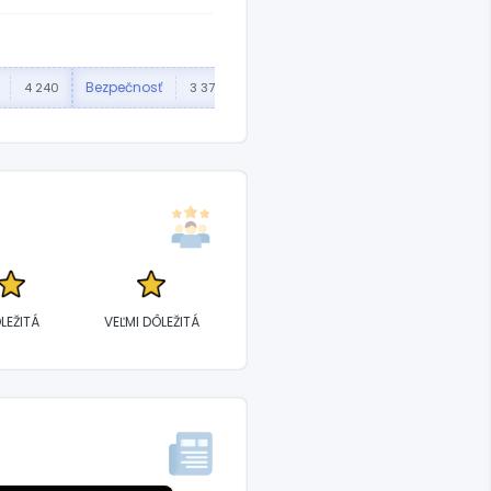
Bezpečnosť
Premiér
Spojené Kráľovs
4 240
3 370
2 918
LEŽITÁ
VEĽMI DÔLEŽITÁ