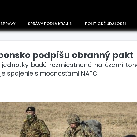
 SPRÁVY
SPRÁVY PODĽA KRAJÍN
POLITICKÉ UDALOSTI
aponsko podpíšu obranný pakt
é jednotky budú rozmiestnené na území toh
oje spojenie s mocnosťami NATO
Česko