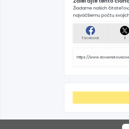
Zdieľajte tento článo
Žiadame našich čitateľov,
najväčšiemu počtu svojic
Facebook
X
https://www.slovenskoveci