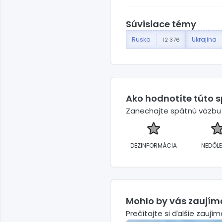
Súvisiace témy
Rusko
Ukrajina
12 376
Ako hodnotíte túto 
Zanechajte spätnú väzbu a
DEZINFORMÁCIA
NEDÔLE
Mohlo by vás zaujím
Prečítajte si ďalšie zaují