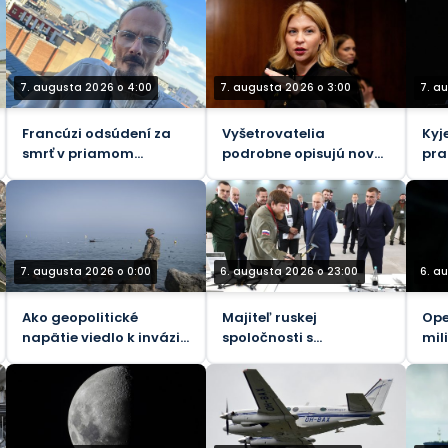
7. augusta 2026 o 4:00
7. augusta 2026 o 3:00
7. a
Francúzi odsúdení za
Vyšetrovatelia
Kyj
smrť v priamom
podrobne opisujú nové
pra
prenose
obvinenia z korupcie
nás
voči bývalej ukrajinskej
býv
veľvyslankyni v USA
7. augusta 2026 o 0:00
6. augusta 2026 o 23:00
6. a
Ako geopolitické
Majiteľ ruskej
Ope
napätie viedlo k invázii
spoločnosti s
mil
migrantov do Ceuty
vojenskými dronmi
vyl
zranený pri výbuchu
pra
bomby v aute