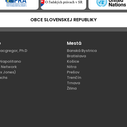
OBCE SLOVENSKEJ REPUBLIKY
e
Mestá
acgregor, Ph.D
Banská Bystrica
Bratislava
Napolitano
Košice
n Network
Nitra
x Jones)
Prešov
achs
Trenčín
Trnava
Žilina