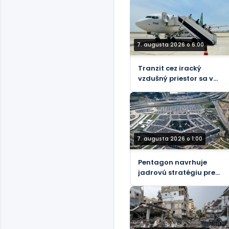
7. augusta 2026 o 6:00
Tranzit cez iracký
vzdušný priestor sa v
júli 2026 zvýšil o viac
ako 26 %
7. augusta 2026 o 1:00
Pentagon navrhuje
jadrovú stratégiu pre
potenciálnu vojnu s
Ruskom a Čínou – NBC