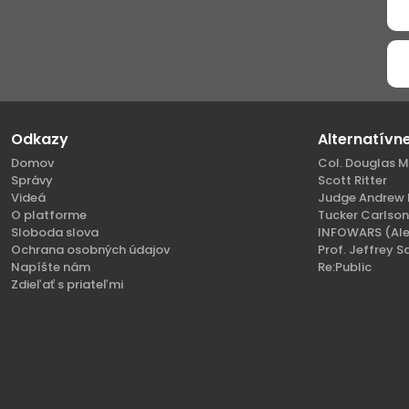
Odkazy
Alternatívn
Domov
Col. Douglas M
Správy
Scott Ritter
Videá
Judge Andrew 
O platforme
Tucker Carlso
Sloboda slova
INFOWARS (Ale
Ochrana osobných údajov
Prof. Jeffrey S
Napíšte nám
Re:Public
Zdieľať s priateľmi