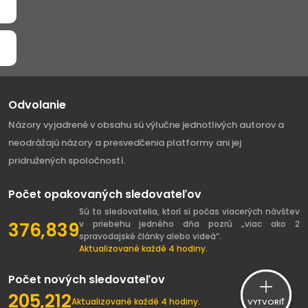
Odvolanie
Názory vyjadrené v obsahu sú výlučne jednotlivých autorov a
neodrážajú názory a presvedčenia platformy ani jej
pridružených spoločností.
Počet opakovaných sledovateľov
Sú to sledovatelia, ktorí si počas viacerých návštev
376,839
v priebehu jedného dňa pozrú „viac ako 2
spravodajské články alebo videá“.
Aktualizované každé 4 hodiny.
Počet nových sledovateľov
205,212
Aktualizované každé 4 hodiny.
VYTVORIŤ