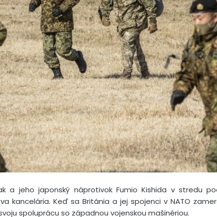
unak a jeho japonský náprotivok Fumio Kishida v stredu 
a kancelária. Keď sa Británia a jej spojenci v NATO zamera
 svoju spoluprácu so západnou vojenskou mašinériou.