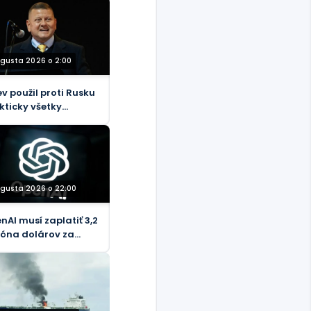
ugusta 2026 o 2:00
ev použil proti Rusku
kticky všetky
troje NATO, tvrdí
alý generál
ugusta 2026 o 22:00
nAI musí zaplatiť 3,2
ióna dolárov za
účenie amerických
covníkov