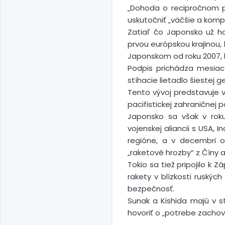
„Dohoda o recipročnom p
uskutočniť „väčšie a komp
Zatiaľ čo Japonsko už ho
prvou európskou krajinou
Japonskom od roku 2007, 
Podpis prichádza mesiac 
stíhacie lietadlo šiestej 
Tento vývoj predstavuje v
pacifistickej zahraničnej 
Japonsko sa však v rok
vojenskej aliancii s USA, 
regióne, a v decembri o
„raketové hrozby“ z Číny a
Tokio sa tiež pripojilo k 
rakety v blízkosti ruský
bezpečnosť.
Sunak a Kishida majú v st
hovoriť o „potrebe zachov