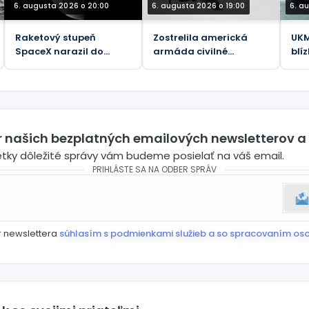
6. augusta 2026 o 20:00
6. augusta 2026 o 19:00
6. a
Raketový stupeň
Zostrelila americká
UKM
SpaceX narazil do
armáda civilné
blí
Mesiaca
lietadlo?
pob
er našich bezplatných emailových newsletterov a
etky dôležité správy vám budeme posielať na váš email.
PRIHLÁSTE SA NA ODBER SPRÁV
r newslettera
súhlasím s podmienkami služieb a so spracovaním os