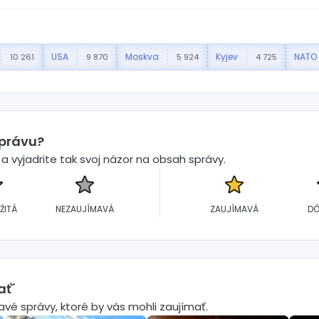
USA
Moskva
Kyjev
NATO
10 261
9 870
5 924
4 725
správu?
 vyjadrite tak svoj názor na obsah správy.
ŽITÁ
NEZAUJÍMAVÁ
ZAUJÍMAVÁ
DÔ
ať´
mavé správy, ktoré by vás mohli zaujímať.