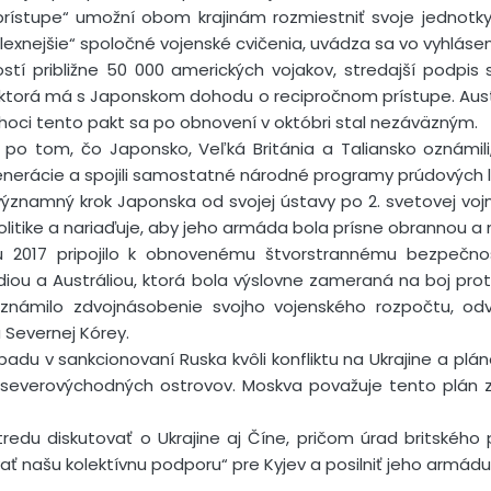
rístupe“ umožní obom krajinám rozmiestniť svoje jednotky
lexnejšie“ spoločné vojenské cvičenia, uvádza sa vo vyhlásen
stí približne 50 000 amerických vojakov, stredajší podpis 
, ktorá má s Japonskom dohodu o recipročnom prístupe. Aus
hoci tento pakt sa po obnovení v októbri stal nezáväzným.
po tom, čo Japonsko, Veľká Británia a Taliansko oznámili, 
generácie a spojili samostatné národné programy prúdových li
ýznamný krok Japonska od svojej ústavy po 2. svetovej vojne
politike a nariaďuje, aby jeho armáda bola prísne obrannou a 
u 2017 pripojilo k obnovenému štvorstrannému bezpečno
Indiou a Austráliou, ktorá bola výslovne zameraná na boj pro
známilo zdvojnásobenie svojho vojenského rozpočtu, od
 Severnej Kórey.
Západu v sankcionovaní Ruska kvôli konfliktu na Ukrajine a p
ch severovýchodných ostrovov. Moskva považuje tento plán z
redu diskutovať o Ukrajine aj Číne, pričom úrad britského
ať našu kolektívnu podporu“ pre Kyjev a posilniť jeho armádu