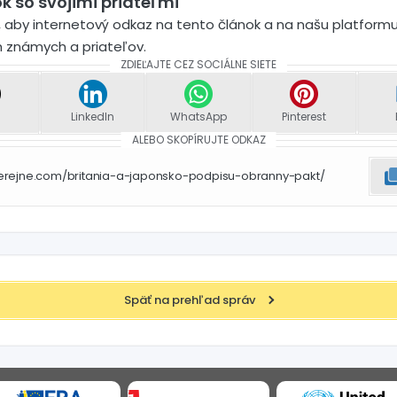
k so svojimi priateľmi
 aby internetový odkaz na tento článok a na našu platformu
h známych a priateľov.
ZDIEĽAJTE CEZ SOCIÁLNE SIETE
LinkedIn
WhatsApp
Pinterest
ALEBO SKOPÍRUJTE ODKAZ
verejne.com/britania-a-japonsko-podpisu-obranny-pakt/
Späť na prehľad správ