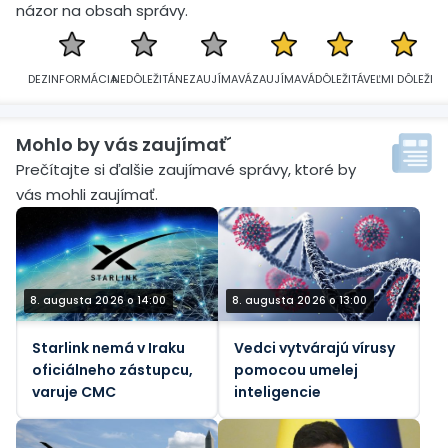
názor na obsah správy.
DEZINFORMÁCIA
NEDÔLEŽITÁ
NEZAUJÍMAVÁ
ZAUJÍMAVÁ
DÔLEŽITÁ
VEĽMI DÔLEŽITÁ
Mohlo by vás zaujímať´
Prečítajte si ďalšie zaujímavé správy, ktoré by
vás mohli zaujímať.
8. augusta 2026 o 14:00
8. augusta 2026 o 13:00
Starlink nemá v Iraku
Vedci vytvárajú vírusy
oficiálneho zástupcu,
pomocou umelej
varuje CMC
inteligencie