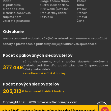
Videá
Judge Andrew Napolitano
Košice
O platforme
Tucker Carlson Network
Nitra
Sloboda slova
INFOWARS (Alex Jones)
Prešov
Ochrana osobných údajov
Prof. Jeffrey Sachs
Trenčín
Napíšte nám
Re:Public
Trnava
Zdieľať s priateľmi
Žilina
Odvolanie
Názory vyjadrené v obsahu sú výlučne jednotlivých autorov a neodrážajú
názory a presvedčenia platformy ani jej pridružených spoločností.
Počet opakovaných sledovateľov
Sú to sledovatelia, ktorí si počas viacerých návštev v
priebehu jedného dňa pozrú „viac ako 2 spravodajské
377,449
články alebo videá“.
Aktualizované každé 4 hodiny.
Počet nových sledovateľov
205,212
Aktualizované každé 4 hodiny.
Copyright 2021 - 2026 SlovenskoVeciVerejne.com.
Všetky práva vyhradené.
, prerušenie vývoja platformy spôsobené pandém