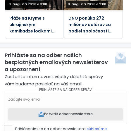
8. augusta 2026 o 3:00
8. augusta 2026 o 2:00
Pláže na Kryme s
DNO ponúka 272
ukrajinskými
miliónov dolárov za
kamikadze loďkami
podiel spoločnosti
pre telesne
Genel Energy v
postihnutých –
spoločnosti Tawke v
oficiálne
KRI
Prihláste sa na odber našich
bezplatných emailových newsletterov
a upozornení
Zostaňte informovaní, všetky dôležité správy
vám budeme posielať na váš email.
PRIHLÁSTE SA NA ODBER SPRÁV
Potvrdiť odber newslettera
Prihlásením sa na odber newslettera
súhlasím s