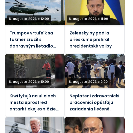
8. augusta 2026 o 12:00
8. augusta 2026 o 11:00
Trumpov vrtuľník sa
Zelensky by podľa
takmer zrazil s
prieskumu prehral
dopravným lietadlom,
prezidentské voľby
informuje FAA.
8. augusta 2026 o 10:00
8. augusta 2026 o 9:00
Kiwi lyžujú na uliciach
Neplatení zdravotnícki
mesta uprostred
pracovníci opúšťajú
antarktickej explózie
zariadenia liečené
(VIDEO)
ebolou v Konžskej
demokratickej
republike