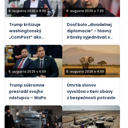
8. augusta 2026 o 8:00
8. augusta 2026 o 7:00
Trump kritizuje
Dosť bolo „divadelnej
washingtonský
diplomacie“ – hlavný
„ComPost“ ako
iránsky vyjednávač s
„zradný“
Trumpom
8. augusta 2026 o 6:00
8. augusta 2026 o 4:00
Trump súkromne
Úmrtie slonov
prezradil svojho
vyvoláva v Keni obavy
nástupcu – WaPo
z bezpečnosti potravín