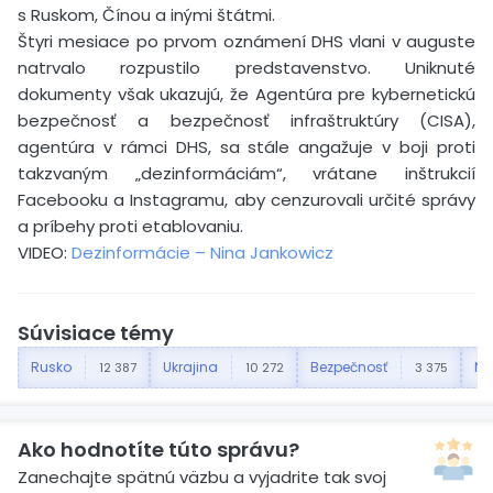
s Ruskom, Čínou a inými štátmi.
Štyri mesiace po prvom oznámení DHS vlani v auguste
natrvalo rozpustilo predstavenstvo. Uniknuté
dokumenty však ukazujú, že Agentúra pre kybernetickú
bezpečnosť a bezpečnosť infraštruktúry (CISA),
agentúra v rámci DHS, sa stále angažuje v boji proti
takzvaným „dezinformáciám“, vrátane inštrukcií
Facebooku a Instagramu, aby cenzurovali určité správy
a príbehy proti etablovaniu.
VIDEO:
Dezinformácie – Nina Jankowicz
Súvisiace témy
Rusko
Ukrajina
Bezpečnosť
Ne
12 387
10 272
3 375
Ako hodnotíte túto správu?
Zanechajte spätnú väzbu a vyjadrite tak svoj