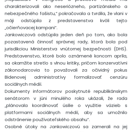
charakterizovali ako neseriózneho, partizánskeho a
nebezpečného fašistu,“ pokračovala a tvrdila, že vlani v
máji odstúpila z predstavenstva kvôli tejto
„očierňovacej kampani“.
Jankowiczová odstúpila jeden deň po tom, ako bola
pozastavená činnosť správnej rady, ktorá bola pod
jurisdikciou Ministerstva vnútornej bezpečnosti (DHS).
Predstavenstvo, ktoré bolo oznámené koncom apríla,
sa okamžite stretlo s vlnou kritiky, pričom konzervatívni
zákonodarcovia to považovali za očividný pokus
Bidenovej administratívy formalizovať cenzúru
sociálnych médií.
Dokumenty informátorov poskytnuté republikánskym
senátorom v júni minulého roka ukázali, že rada
„plánovala koordinovať úsilie o využitie väzieb s
platformami sociálnych médií, aby sa umožnilo
odstránenie používateľského obsahu“.
Osobné útoky na Jankowiczovú sa zamerali na jej