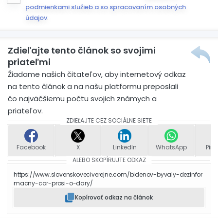
podmienkami služieb a so spracovaním osobných
údajov
.
Zdieľajte tento článok so svojimi
priateľmi
Žiadame našich čitateľov, aby internetový odkaz
na tento článok a na našu platformu preposlali
čo najväčšiemu počtu svojich známych a
priateľov.
ZDIEĽAJTE CEZ SOCIÁLNE SIETE
Facebook
X
LinkedIn
WhatsApp
Pint
ALEBO SKOPÍRUJTE ODKAZ
https://www.slovenskoveciverejne.com/bidenov-byvaly-dezinfor
macny-car-prosi-o-dary/
Kopírovať odkaz na článok