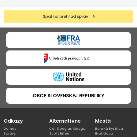
Späť na prehľad správ
OBCE SLOVENSKEJ REPUBLIKY
Odkazy
Alternatívne
Mestá
Domov
Col. Douglas Macgregor, Ph.D
Banská Bystrica
Správy
Scott Ritter
Bratislava