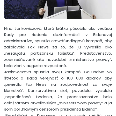
Nina Jankowiczová, ktorá krátko pôsobila ako vedúca
Rady pre riadenie dezinformácií v Bidenovej
administratíve, spustila crowdfundingovú kampaň, aby
zažalovala Fox News za to, že ju vykreslila ako
„nezaujatú, partizánsku fašistku“. Predstavenstvo,
zosmiešňované ako novodobé „ministerstvo pravdy“,
bolo vlani v auguste rozpustené.
Jankowiczová spustila svoju kampaň GoFundMe vo
štvrtok a žiada verejnosť o 100 000 dolárov, aby
„priviedla Fox News na zodpovednosť za svoje
klamstvá“. Konzervatívna sieť, povedala, vysielala
„nepodložené tvrdenia, že predstavenstvo bolo
celoštátnym orwellovským „ministerstvom pravdy“ a ja
som bol „hlavným cenzorom prezidenta Bidena“.
„Republikáni v Kongrese a pravicové médiá ma