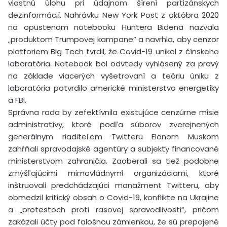
vlastnú úlohu pri údajnom šírení partizánskych
dezinformácií. Nahrávku New York Post z októbra 2020
na opustenom notebooku Huntera Bidena nazvala
„produktom Trumpovej kampane“ a navrhla, aby cenzor
platforiem Big Tech tvrdil, že Covid-19 unikol z čínskeho
laboratória. Notebook bol odvtedy vyhlásený za pravý
na základe viacerých vyšetrovaní a teóriu úniku z
laboratória potvrdilo americké ministerstvo energetiky
a FBI.
Správna rada by zefektívnila existujúce cenzúrne misie
administratívy, ktoré podľa súborov zverejnených
generálnym riaditeľom Twitteru Elonom Muskom
zahŕňali spravodajské agentúry a subjekty financované
ministerstvom zahraničia. Zaoberali sa tiež podobne
zmýšľajúcimi mimovládnymi organizáciami, ktoré
inštruovali predchádzajúci manažment Twitteru, aby
obmedzil kritický obsah o Covid-19, konflikte na Ukrajine
a „protestoch proti rasovej spravodlivosti“, pričom
zakázali účty pod falošnou zámienkou, že sú prepojené