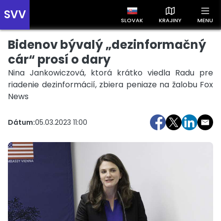
SVV
SLOVAK
KRAJINY
MENU
Bidenov bývalý „dezinformačný
Prehľad správ podľa krajín
Zobrazte si správy rozdelené podľa krajín a získajte rýchly
cár“ prosí o dary
prehľad o dianí vo svete.
Nina Jankowiczová, ktorá krátko viedla Radu pre
riadenie dezinformácií, zbiera peniaze na žalobu Fox
News
Dátum:
05.03.2023 11:00
Slovensko
Česko
Maďarsko