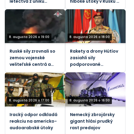
letectva z úniku
hlboké útoky v Rusku –
štátnych tajomstiev
Atlantic
8. augusta 2026 o 19:00
8. augusta 2026 o 18:00
Ruské sily zrovnali so
Rakety a drony Hútíov
zemou vojenské
zasiahli sily
veliteľské centrá a
podporované
infraštruktúru Kyjeva
Saudskou Arábiou v
Jemene
8. augusta 2026 o 17:00
8. augusta 2026 o 16:00
Iracký odpor odkladá
Nemecký zbrojársky
reakciu na americko-
gigant hlási prudký
audoarabské útoky
rast predajov