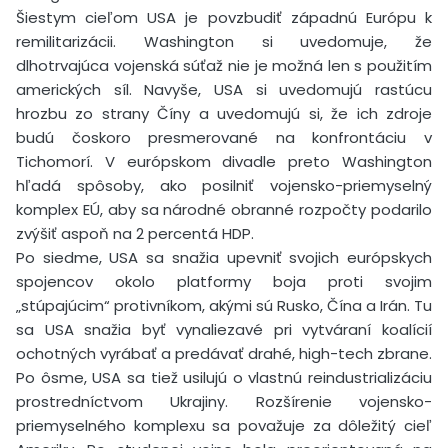
Šiestym cieľom USA je povzbudiť západnú Európu k
remilitarizácii. Washington si uvedomuje, že
dlhotrvajúca vojenská súťaž nie je možná len s použitím
amerických síl. Navyše, USA si uvedomujú rastúcu
hrozbu zo strany Číny a uvedomujú si, že ich zdroje
budú čoskoro presmerované na konfrontáciu v
Tichomorí. V európskom divadle preto Washington
hľadá spôsoby, ako posilniť vojensko-priemyselný
komplex EÚ, aby sa národné obranné rozpočty podarilo
zvýšiť aspoň na 2 percentá HDP.
Po siedme, USA sa snažia upevniť svojich európskych
spojencov okolo platformy boja proti svojim
„stúpajúcim“ protivníkom, akými sú Rusko, Čína a Irán. Tu
sa USA snažia byť vynaliezavé pri vytváraní koalícií
ochotných vyrábať a predávať drahé, high-tech zbrane.
Po ôsme, USA sa tiež usilujú o vlastnú reindustrializáciu
prostredníctvom Ukrajiny. Rozšírenie vojensko-
priemyselného komplexu sa považuje za dôležitý cieľ