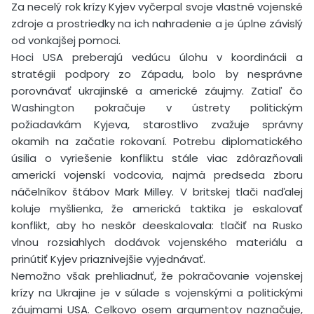
Za necelý rok krízy Kyjev vyčerpal svoje vlastné vojenské
zdroje a prostriedky na ich nahradenie a je úplne závislý
od vonkajšej pomoci.
Hoci USA preberajú vedúcu úlohu v koordinácii a
stratégii podpory zo Západu, bolo by nesprávne
porovnávať ukrajinské a americké záujmy. Zatiaľ čo
Washington pokračuje v ústrety politickým
požiadavkám Kyjeva, starostlivo zvažuje správny
okamih na začatie rokovaní. Potrebu diplomatického
úsilia o vyriešenie konfliktu stále viac zdôrazňovali
americkí vojenskí vodcovia, najmä predseda zboru
náčelníkov štábov Mark Milley. V britskej tlači naďalej
koluje myšlienka, že americká taktika je eskalovať
konflikt, aby ho neskôr deeskalovala: tlačiť na Rusko
vlnou rozsiahlych dodávok vojenského materiálu a
prinútiť Kyjev priaznivejšie vyjednávať.
Nemožno však prehliadnuť, že pokračovanie vojenskej
krízy na Ukrajine je v súlade s vojenskými a politickými
záujmami USA. Celkovo osem argumentov naznačuje,