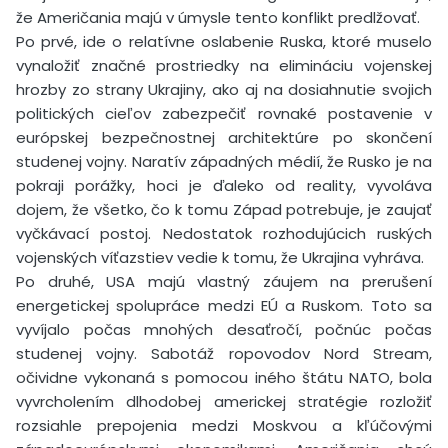
že Američania majú v úmysle tento konflikt predlžovať.
Po prvé, ide o relatívne oslabenie Ruska, ktoré muselo
vynaložiť značné prostriedky na elimináciu vojenskej
hrozby zo strany Ukrajiny, ako aj na dosiahnutie svojich
politických cieľov zabezpečiť rovnaké postavenie v
európskej bezpečnostnej architektúre po skončení
studenej vojny. Naratív západných médií, že Rusko je na
pokraji porážky, hoci je ďaleko od reality, vyvoláva
dojem, že všetko, čo k tomu Západ potrebuje, je zaujať
vyčkávací postoj. Nedostatok rozhodujúcich ruských
vojenských víťazstiev vedie k tomu, že Ukrajina vyhráva.
Po druhé, USA majú vlastný záujem na prerušení
energetickej spolupráce medzi EÚ a Ruskom. Toto sa
vyvíjalo počas mnohých desaťročí, počnúc počas
studenej vojny. Sabotáž ropovodov Nord Stream,
očividne vykonaná s pomocou iného štátu NATO, bola
vyvrcholením dlhodobej americkej stratégie rozložiť
rozsiahle prepojenia medzi Moskvou a kľúčovými