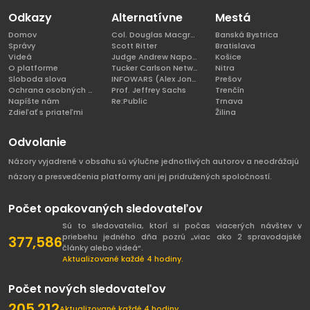
Odkazy
Alternatívne
Mestá
Domov
Col. Douglas Macgregor, Ph.D
Banská Bystrica
Správy
Scott Ritter
Bratislava
Videá
Judge Andrew Napolitano
Košice
O platforme
Tucker Carlson Network
Nitra
Sloboda slova
INFOWARS (Alex Jones)
Prešov
Ochrana osobných údajov
Prof. Jeffrey Sachs
Trenčín
Napíšte nám
Re:Public
Trnava
Zdieľať s priateľmi
Žilina
Odvolanie
Názory vyjadrené v obsahu sú výlučne jednotlivých autorov a neodrážajú
názory a presvedčenia platformy ani jej pridružených spoločností.
Počet opakovaných sledovateľov
Sú to sledovatelia, ktorí si počas viacerých návštev v
priebehu jedného dňa pozrú „viac ako 2 spravodajské
377,586
články alebo videá“.
Aktualizované každé 4 hodiny.
Počet nových sledovateľov
205,212
Aktualizované každé 4 hodiny.