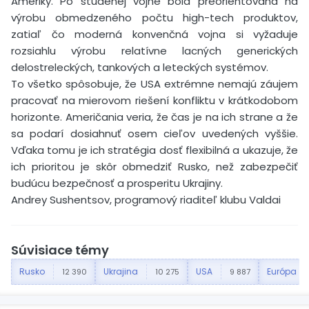
Ameriky. Po studenej vojne bola preorientovaná na
výrobu obmedzeného počtu high-tech produktov,
zatiaľ čo moderná konvenčná vojna si vyžaduje
rozsiahlu výrobu relatívne lacných generických
delostreleckých, tankových a leteckých systémov.
To všetko spôsobuje, že USA extrémne nemajú záujem
pracovať na mierovom riešení konfliktu v krátkodobom
horizonte. Američania veria, že čas je na ich strane a že
sa podarí dosiahnuť osem cieľov uvedených vyššie.
Vďaka tomu je ich stratégia dosť flexibilná a ukazuje, že
ich prioritou je skôr obmedziť Rusko, než zabezpečiť
budúcu bezpečnosť a prosperitu Ukrajiny.
Andrey Sushentsov, programový riaditeľ klubu Valdai
Súvisiace témy
Rusko
Ukrajina
USA
Európa
12 390
10 275
9 887