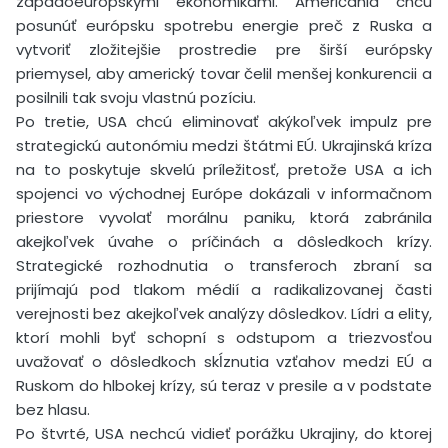
západoeurópskymi ekonomikami. Američania chcú
posunúť európsku spotrebu energie preč z Ruska a
vytvoriť zložitejšie prostredie pre širší európsky
priemysel, aby americký tovar čelil menšej konkurencii a
posilnili tak svoju vlastnú pozíciu.
Po tretie, USA chcú eliminovať akýkoľvek impulz pre
strategickú autonómiu medzi štátmi EÚ. Ukrajinská kríza
na to poskytuje skvelú príležitosť, pretože USA a ich
spojenci vo východnej Európe dokázali v informačnom
priestore vyvolať morálnu paniku, ktorá zabránila
akejkoľvek úvahe o príčinách a dôsledkoch krízy.
Strategické rozhodnutia o transferoch zbraní sa
prijímajú pod tlakom médií a radikalizovanej časti
verejnosti bez akejkoľvek analýzy dôsledkov. Lídri a elity,
ktorí mohli byť schopní s odstupom a triezvosťou
uvažovať o dôsledkoch skĺznutia vzťahov medzi EÚ a
Ruskom do hlbokej krízy, sú teraz v presile a v podstate
bez hlasu.
Po štvrté, USA nechcú vidieť porážku Ukrajiny, do ktorej