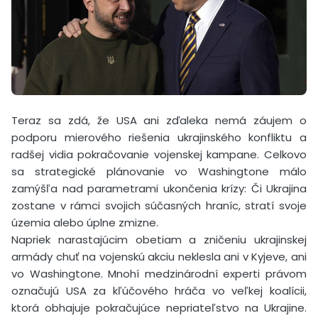
Teraz sa zdá, že USA ani zďaleka nemá záujem o
podporu mierového riešenia ukrajinského konfliktu a
radšej vidia pokračovanie vojenskej kampane. Celkovo
sa strategické plánovanie vo Washingtone málo
zamýšľa nad parametrami ukončenia krízy: Či Ukrajina
zostane v rámci svojich súčasných hraníc, stratí svoje
územia alebo úplne zmizne.
Napriek narastajúcim obetiam a zničeniu ukrajinskej
armády chuť na vojenskú akciu neklesla ani v Kyjeve, ani
vo Washingtone. Mnohí medzinárodní experti právom
označujú USA za kľúčového hráča vo veľkej koalícii,
ktorá obhajuje pokračujúce nepriateľstvo na Ukrajine.