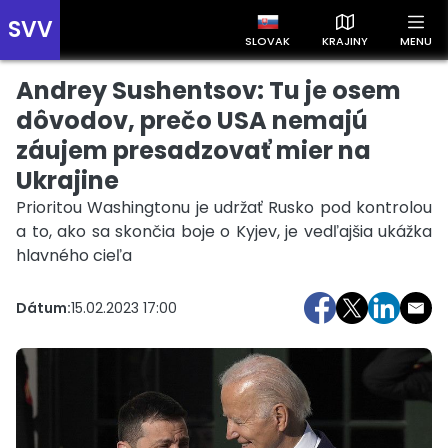
SVV
SLOVAK
KRAJINY
MENU
Andrey Sushentsov: Tu je osem
Prehľad správ podľa krajín
Zobrazte si správy rozdelené podľa krajín a získajte rýchly
dôvodov, prečo USA nemajú
prehľad o dianí vo svete.
záujem presadzovať mier na
Ukrajine
Prioritou Washingtonu je udržať Rusko pod kontrolou
a to, ako sa skončia boje o Kyjev, je vedľajšia ukážka
hlavného cieľa
Slovensko
Česko
Maďarsko
Dátum:
15.02.2023 17:00