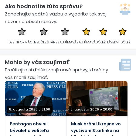
Ako hodnotíte túto správu?
Zanechajte spätnú väzbu a vyjadrite tak svoj
názor na obsah správy.
DEZINFORMÁCIA
NEDÔLEŽITÁ
NEZAUJÍMAVÁ
ZAUJÍMAVÁ
DÔLEŽITÁ
VEĽMI DÔLEŽITÁ
Mohlo by vás zaujímať´
Prečítajte si ďalšie zaujímavé správy, ktoré by
vás mohli zaujímať.
8. augusta 2026 o 21:00
8. augusta 2026 o 20:00
Pentagon obvinil
Musk bráni Ukrajine vo
bývalého veliteľa
využívaní Starlinku na