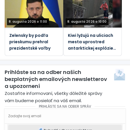
8. augusta 2026 o 11:00
8. augusta 2026 o 10:00
Zelensky by podľa
Kiwi lyžujú na uliciach
prieskumu prehral
mesta uprostred
prezidentské voľby
antarktickej explózie
(VIDEO)
Prihláste sa na odber našich
bezplatných emailových newsletterov
a upozornení
Zostaňte informovaní, všetky dôležité správy
vám budeme posielať na váš email.
PRIHLÁSTE SA NA ODBER SPRÁV