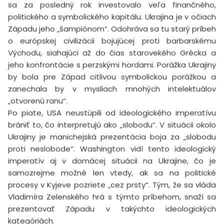
sa za posledný rok investovalo veľa finančného,
politického a symbolického kapitálu. Ukrajina je v očiach
Západu jeho „šampiónom“. Odohráva sa tu starý príbeh
o európskej civilizácii bojujúcej proti barbarskému
Východu, siahajúci až do čias starovekého Grécka a
jeho konfrontácie s perzskými hordami. Porážka Ukrajiny
by bola pre Západ citlivou symbolickou porážkou a
zanechala by v mysliach mnohých intelektuálov
„otvorenú ranu“.
Po piate, USA neustúpili od ideologického imperatívu
brániť to, čo interpretujú ako „slobodu“. V situácii okolo
Ukrajiny je manichejská prezentácia boja za „slobodu
proti neslobode“. Washington vidí tento ideologický
imperatív aj v domácej situácii na Ukrajine, čo je
samozrejme možné len vtedy, ak sa na politické
procesy v Kyjeve pozriete „cez prsty“. Tým, že sa vláda
Vladimíra Zelenského hrá s týmto príbehom, snaží sa
prezentovať Západu v takýchto ideologických
kategóriách.