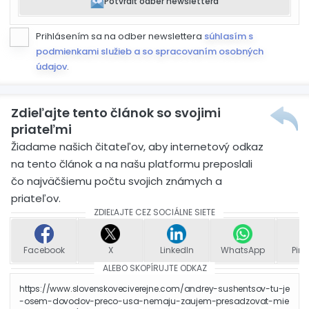
Potvrdiť odber newslettera
Prihlásením sa na odber newslettera
súhlasím s
podmienkami služieb a so spracovaním osobných
údajov
.
Zdieľajte tento článok so svojimi
priateľmi
Žiadame našich čitateľov, aby internetový odkaz
na tento článok a na našu platformu preposlali
čo najväčšiemu počtu svojich známych a
priateľov.
ZDIEĽAJTE CEZ SOCIÁLNE SIETE
Facebook
X
LinkedIn
WhatsApp
Pint
ALEBO SKOPÍRUJTE ODKAZ
https://www.slovenskoveciverejne.com/andrey-sushentsov-tu-je
-osem-dovodov-preco-usa-nemaju-zaujem-presadzovat-mie