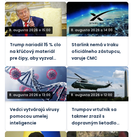
8. augusta 2026 o 15:00
8. augusta 2026 o 14:00
Trump nariadil 15 % clo
Starlink nemá v Iraku
na kľúčový materiál
oficiálneho zástupcu,
pre čipy, aby vyzval
varuje CMC
Čínu
8. augusta 2026 o 13:00
8. augusta 2026 o 12:00
Vedci vytvárajú vírusy
Trumpov vrtuľník sa
pomocou umelej
takmer zrazil s
inteligencie
dopravným lietadlom,
informuje FAA.