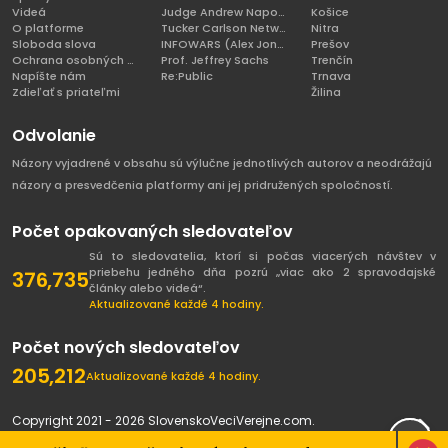
Videá
Judge Andrew Napolitano
Košice
O platforme
Tucker Carlson Network
Nitra
Sloboda slova
INFOWARS (Alex Jones)
Prešov
Ochrana osobných údajov
Prof. Jeffrey Sachs
Trenčín
Napíšte nám
Re:Public
Trnava
Zdieľať s priateľmi
Žilina
Odvolanie
Názory vyjadrené v obsahu sú výlučne jednotlivých autorov a neodrážajú
názory a presvedčenia platformy ani jej pridružených spoločností.
Počet opakovaných sledovateľov
Sú to sledovatelia, ktorí si počas viacerých návštev v
priebehu jedného dňa pozrú „viac ako 2 spravodajské
376,735
články alebo videá“.
Aktualizované každé 4 hodiny.
Počet nových sledovateľov
205,212
Aktualizované každé 4 hodiny.
Copyright 2021 - 2026 SlovenskoVeciVerejne.com.
Všetky práva vyhradené.