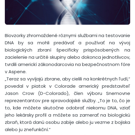
Biovzorky zhromaždené rôznymi službami na testovanie
DNA by sa mohli predávať a používať na vývoj
biologických zbraní špecificky prispôsobených na
zacielenie na určité skupiny alebo dokonca jednotlivcov,
tvrdili americkí zákonodarcovia na bezpečnostnom fóre
v Aspene.
„Teraz sa vyvíjajú zbrane, aby cielili na konkrétnych ľudí,“
povedal v piatok v Colorade americký predstaviteľ
Jason Crow (D-Colorado), člen výboru Snemovne
reprezentantov pre spravodajské služby. „To je to, čo je
to, kde môžete skutočne odobrať niekomu DNA, vziať
jeho lekársky profil a môžete sa zamerať na biologickú
zbraň, ktorá danú osobu zabije alebo ju vezme z bojiska
alebo ju znefunkční.“