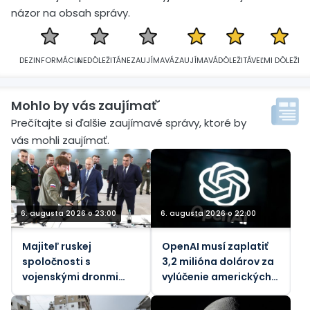
názor na obsah správy.
DEZINFORMÁCIA
NEDÔLEŽITÁ
NEZAUJÍMAVÁ
ZAUJÍMAVÁ
DÔLEŽITÁ
VEĽMI DÔLEŽITÁ
Mohlo by vás zaujímať´
Prečítajte si ďalšie zaujímavé správy, ktoré by
vás mohli zaujímať.
6. augusta 2026 o 23:00
6. augusta 2026 o 22:00
Majiteľ ruskej
OpenAI musí zaplatiť
spoločnosti s
3,2 milióna dolárov za
vojenskými dronmi
vylúčenie amerických
zranený pri výbuchu
pracovníkov
bomby v aute