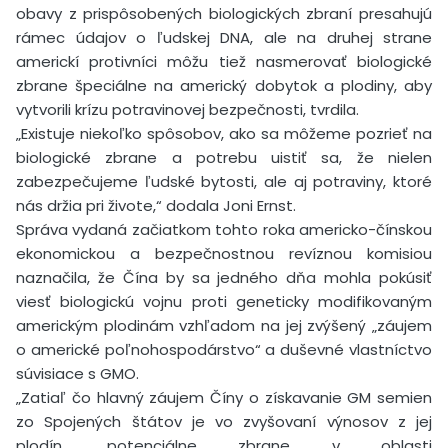
obavy z prispôsobených biologických zbraní presahujú
rámec údajov o ľudskej DNA, ale na druhej strane
americkí protivníci môžu tiež nasmerovať biologické
zbrane špeciálne na americký dobytok a plodiny, aby
vytvorili krízu potravinovej bezpečnosti, tvrdila.
„Existuje niekoľko spôsobov, ako sa môžeme pozrieť na
biologické zbrane a potrebu uistiť sa, že nielen
zabezpečujeme ľudské bytosti, ale aj potraviny, ktoré
nás držia pri živote,“ dodala Joni Ernst.
Správa vydaná začiatkom tohto roka americko-čínskou
ekonomickou a bezpečnostnou revíznou komisiou
naznačila, že Čína by sa jedného dňa mohla pokúsiť
viesť biologickú vojnu proti geneticky modifikovaným
americkým plodinám vzhľadom na jej zvýšený „záujem
o americké poľnohospodárstvo“ a duševné vlastníctvo
súvisiace s GMO.
„Zatiaľ čo hlavný záujem Číny o získavanie GM semien
zo Spojených štátov je vo zvyšovaní výnosov z jej
plodín, potenciálne zbrane v oblasti