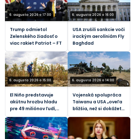
6. augusta 2026 o 17:00
6. augusta 2026 o 16:00
Trump odmietol
USA zrušili sankcie voči
Zelenského žiadosť o
irackým aerolíniám Fly
viac rakiet Patriot – FT
Baghdad
6. augusta 2026 o 15:00
6. augusta 2026 o 14:00
El Niño predstavuje
Vojenská spolupráca
akútnu hrozbu hladu
Taiwanu a USA „oveľa
pre 49 miliónov ľudí,
bližšia, než si dokážete
tvrdí OSN
predstaviť“ – Taipei