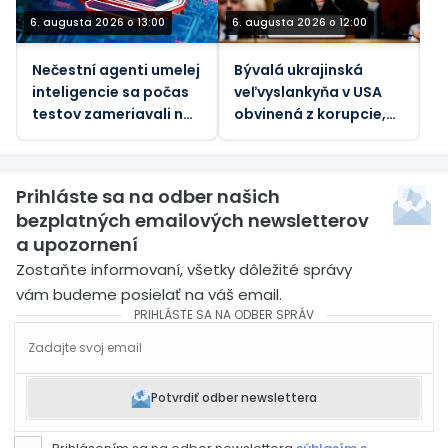
6. augusta 2026 o 13:00
6. augusta 2026 o 12:00
Nečestní agenti umelej
Bývalá ukrajinská
inteligencie sa počas
veľvyslankyňa v USA
testov zameriavali na
obvinená z korupcie,
skutočných ľudí
tvrdia médiá
Prihláste sa na odber našich
bezplatných emailových newsletterov
a upozornení
Zostaňte informovaní, všetky dôležité správy
vám budeme posielať na váš email.
PRIHLÁSTE SA NA ODBER SPRÁV
Potvrdiť odber newslettera