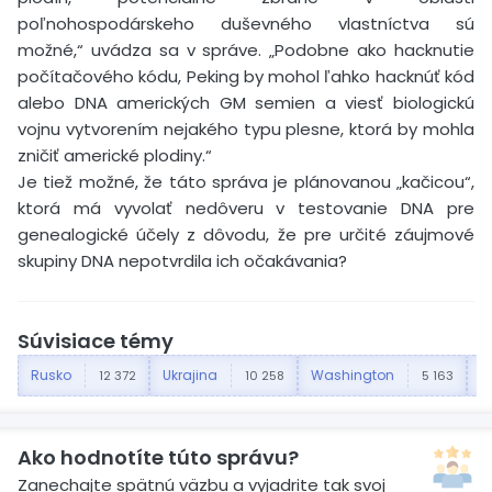
poľnohospodárskeho duševného vlastníctva sú
možné,“ uvádza sa v správe. „Podobne ako hacknutie
počítačového kódu, Peking by mohol ľahko hacknúť kód
alebo DNA amerických GM semien a viesť biologickú
vojnu vytvorením nejakého typu plesne, ktorá by mohla
zničiť americké plodiny.“
Je tiež možné, že táto správa je plánovanou „kačicou“,
ktorá má vyvolať nedôveru v testovanie DNA pre
genealogické účely z dôvodu, že pre určité záujmové
skupiny DNA nepotvrdila ich očakávania?
Súvisiace témy
Rusko
Ukrajina
Washington
Č
12 372
10 258
5 163
Ako hodnotíte túto správu?
Zanechajte spätnú väzbu a vyjadrite tak svoj