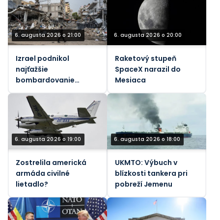
6. augusta 2026 o 21:00
6. augusta 2026 o 20:00
Izrael podnikol
Raketový stupeň
najťažšie
SpaceX narazil do
bombardovanie
Mesiaca
Libanonu od júnového
prímeria (VIDEÁ)
6. augusta 2026 o 19:00
6. augusta 2026 o 18:00
Zostrelila americká
UKMTO: Výbuch v
armáda civilné
blízkosti tankera pri
lietadlo?
pobreží Jemenu