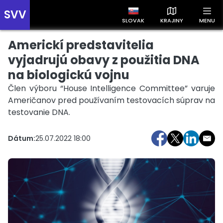
SVV
SLOVAK
KRAJINY
MENU
Americkí predstavitelia
Prehľad správ podľa krajín
Zobrazte si správy rozdelené podľa krajín a získajte rýchly
vyjadrujú obavy z použitia DNA
prehľad o dianí vo svete.
na biologickú vojnu
Člen výboru “House Intelligence Committee” varuje
Američanov pred používaním testovacích súprav na
testovanie DNA.
Dátum:
25.07.2022 18:00
Slovensko
Česko
Maďarsko