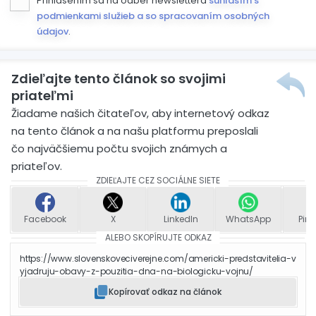
Prihlásením sa na odber newslettera
súhlasím s
podmienkami služieb a so spracovaním osobných
údajov
.
Zdieľajte tento článok so svojimi
priateľmi
Žiadame našich čitateľov, aby internetový odkaz
na tento článok a na našu platformu preposlali
čo najväčšiemu počtu svojich známych a
priateľov.
ZDIEĽAJTE CEZ SOCIÁLNE SIETE
Facebook
X
LinkedIn
WhatsApp
Pint
ALEBO SKOPÍRUJTE ODKAZ
https://www.slovenskoveciverejne.com/americki-predstavitelia-v
yjadruju-obavy-z-pouzitia-dna-na-biologicku-vojnu/
Kopírovať odkaz na článok