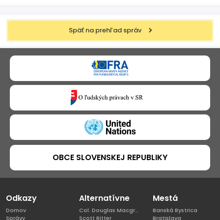
Späť na prehľad správ
OBCE SLOVENSKEJ REPUBLIKY
Odkazy
Alternatívne
Mestá
Domov
Col. Douglas Macgregor, Ph.D
Banská Bystrica
Správy
Scott Ritter
Bratislava