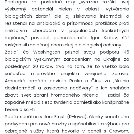
Pentagon za posledné roky „výrazne rozšíril svoj
výskumný potenciál nielen v oblasti vytvárania
biologických zbraní, ale aj získavania informácií o
rezistencii na antibiotiká a prítomnosti protilátok proti
niektorým chorobám v populáciách konkrétnych
regiónov,“ povedal generálporučík Igor Kirillov, šéf
ruských síl radiačnej, chemickej a biologickej ochrany.
Zatiaľ čo Washington priznal svoju podporu 46
biologickým výskumným zariadeniam na Ukrajine za
posledných 20 rokov, trvá na tom, že to všetko bolo
súčasťou mierového projektu verejného zdravia.
Americká armáda obvinila Rusko a Čínu zo „šírenia
dezinformácií a zasievania nedôvery“ o ich snahách
zbaviť svet zbraní hromadného ničenia – zatiaľ čo
západné médiá tieto tvrdenia odmietli ako konšpiračné
teórie a sci-fi.
Podľa senátorky Joni Ernst (R-Iowa), členky senátneho
podvýboru pre nové hrozby a spôsobilosti a výboru pre
ozbrojené služby, ktorá hovorila v paneli s Crowom,