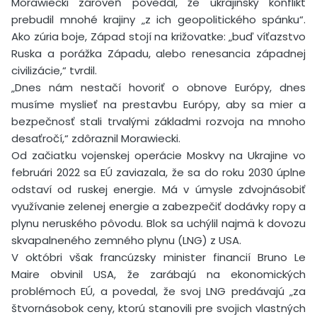
Morawiecki zároveň povedal, že ukrajinský konflikt
prebudil mnohé krajiny „z ich geopolitického spánku“.
Ako zúria boje, Západ stojí na križovatke: „buď víťazstvo
Ruska a porážka Západu, alebo renesancia západnej
civilizácie,“ tvrdil.
„Dnes nám nestačí hovoriť o obnove Európy, dnes
musíme myslieť na prestavbu Európy, aby sa mier a
bezpečnosť stali trvalými základmi rozvoja na mnoho
desaťročí,“ zdôraznil Morawiecki.
Od začiatku vojenskej operácie Moskvy na Ukrajine vo
februári 2022 sa EÚ zaviazala, že sa do roku 2030 úplne
odstaví od ruskej energie. Má v úmysle zdvojnásobiť
využívanie zelenej energie a zabezpečiť dodávky ropy a
plynu neruského pôvodu. Blok sa uchýlil najmä k dovozu
skvapalneného zemného plynu (LNG) z USA.
V októbri však francúzsky minister financií Bruno Le
Maire obvinil USA, že zarábajú na ekonomických
problémoch EÚ, a povedal, že svoj LNG predávajú „za
štvornásobok ceny, ktorú stanovili pre svojich vlastných