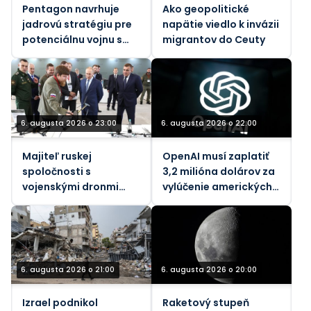
Pentagon navrhuje
Ako geopolitické
jadrovú stratégiu pre
napätie viedlo k invázii
potenciálnu vojnu s
migrantov do Ceuty
Ruskom a Čínou – NBC
6. augusta 2026 o 23:00
6. augusta 2026 o 22:00
Majiteľ ruskej
OpenAI musí zaplatiť
spoločnosti s
3,2 milióna dolárov za
vojenskými dronmi
vylúčenie amerických
zranený pri výbuchu
pracovníkov
bomby v aute
6. augusta 2026 o 21:00
6. augusta 2026 o 20:00
Izrael podnikol
Raketový stupeň