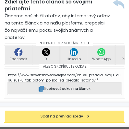
Zdieľajte tento článok so svojimi
priateľmi
Žiadame našich čitateľov, aby internetový odkaz
na tento článok a na našu platformu preposlali
čo najväčšiemu počtu svojich známych a
priateľov.
ZDIEĽAJTE CEZ SOCIÁLNE SIETE
Facebook
X
LinkedIn
WhatsApp
Pint
ALEBO SKOPÍRUJTE ODKAZ
https://www.slovenskoveciverejne.com/ak-eu-predala-svoju-du
su-rusku-tak-potom-polsko-sa-predalo-satanovi/
Kopírovať odkaz na článok
Späť na prehľad správ