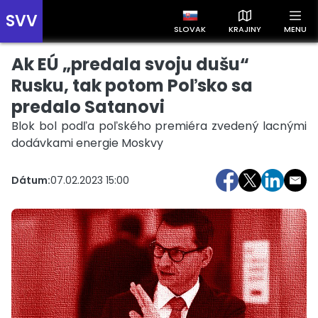
SVV
SLOVAK
KRAJINY
MENU
Ak EÚ „predala svoju dušu“
Prehľad správ podľa krajín
Zobrazte si správy rozdelené podľa krajín a získajte rýchly
Rusku, tak potom Poľsko sa
prehľad o dianí vo svete.
predalo Satanovi
Blok bol podľa poľského premiéra zvedený lacnými
dodávkami energie Moskvy
Dátum:
07.02.2023 15:00
Slovensko
Česko
Maďarsko