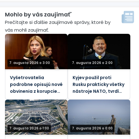
Mohlo by vás zaujímať´
Prečítajte si ďalšie zaujímavé správy, ktoré by
vás mohli zaujímať.
7. augusta 2026 o 3:00
7. augusta 2026 o 2:00
Vyšetrovatelia
Kyjev použil proti
podrobne opisujú nové
Rusku prakticky všetky
obvinenia z korupcie
nástroje NATO, tvrdí
voči bývalej ukrajinskej
bývalý generál
veľvyslankyni v USA
7. augusta 2026 o 1:00
7. augusta 2026 o 0:00