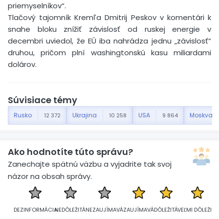
priemyselníkov“.
Tlačový tajomník Kremľa Dmitrij Peskov v komentári k
snahe bloku znížiť závislosť od ruskej energie v
decembri uviedol, že EÚ iba nahrádza jednu „závislosť“
druhou, pričom plní washingtonskú kasu miliardami
dolárov.
Súvisiace témy
Rusko
Ukrajina
USA
Moskva
12 372
10 258
9 864
Ako hodnotíte túto správu?
Zanechajte spätnú väzbu a vyjadrite tak svoj
názor na obsah správy.
DEZINFORMÁCIA
NEDÔLEŽITÁ
NEZAUJÍMAVÁ
ZAUJÍMAVÁ
DÔLEŽITÁ
VEĽMI DÔLEŽITÁ