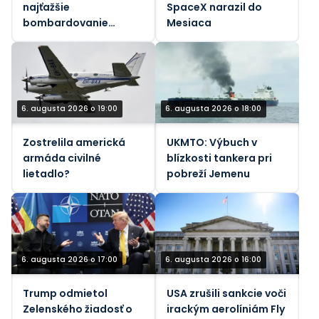
najťažšie
SpaceX narazil do
bombardovanie
Mesiaca
Libanonu od júnového
prímeria (VIDEÁ)
6. augusta 2026 o 19:00
6. augusta 2026 o 18:00
Zostrelila americká
UKMTO: Výbuch v
armáda civilné
blízkosti tankera pri
lietadlo?
pobreží Jemenu
6. augusta 2026 o 17:00
6. augusta 2026 o 16:00
Trump odmietol
USA zrušili sankcie voči
Zelenského žiadosť o
irackým aerolíniám Fly