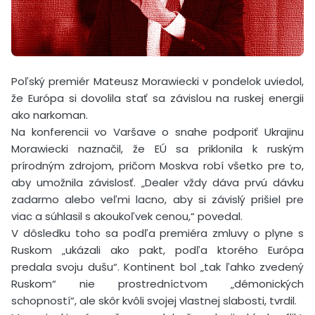
Poľský premiér Mateusz Morawiecki v pondelok uviedol,
že Európa si dovolila stať sa závislou na ruskej energii
ako narkoman.
Na konferencii vo Varšave o snahe podporiť Ukrajinu
Morawiecki naznačil, že EÚ sa priklonila k ruským
prírodným zdrojom, pričom Moskva robí všetko pre to,
aby umožnila závislosť. „Dealer vždy dáva prvú dávku
zadarmo alebo veľmi lacno, aby si závislý prišiel pre
viac a súhlasil s akoukoľvek cenou,“ povedal.
V dôsledku toho sa podľa premiéra zmluvy o plyne s
Ruskom „ukázali ako pakt, podľa ktorého Európa
predala svoju dušu“. Kontinent bol „tak ľahko zvedený
Ruskom“ nie prostredníctvom „démonických
schopností“, ale skôr kvôli svojej vlastnej slabosti, tvrdil.