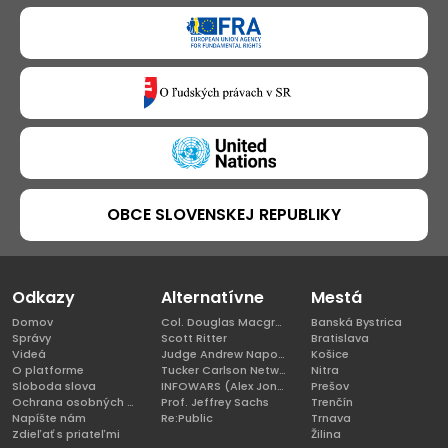
OBCE SLOVENSKEJ REPUBLIKY
Odkazy
Alternatívne
Mestá
Domov
Col. Douglas Macgregor, Ph.D
Banská Bystrica
Správy
Scott Ritter
Bratislava
Videá
Judge Andrew Napolitano
Košice
O platforme
Tucker Carlson Network
Nitra
Sloboda slova
INFOWARS (Alex Jones)
Prešov
Ochrana osobných údajov
Prof. Jeffrey Sachs
Trenčín
Napíšte nám
Re:Public
Trnava
Zdieľať s priateľmi
Žilina